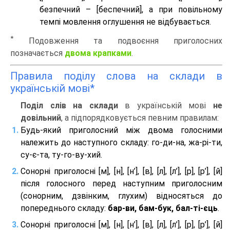
безпечний – [беспечний], а при повільному
темпі мовлення оглушення не відбувається.
*
Подовження та подвоєння приголосних
позначається
двома крапками
.
Правила поділу слова на склади в
українській мові*
Поділ слів на склади
в українській мові
не
довільний
, а підпорядковується певним правилам:
Будь-який приголосний між двома голосними
належить до наступного складу: го-ди-на, жа-рі-ти,
су-є-та, ту-го-ву-хий.
Сонорні приголосні [м], [н], [н’], [в], [л], [л’], [р], [р’], [й]
після голосного перед наступним приголосним
(сонорним, дзвінким, глухим) відносяться до
попереднього складу:
бар-ви, бам-бук, бал-ті-єць
.
Сонорні приголосні [м], [н], [н’], [в], [л], [л’], [р], [р’], [й]