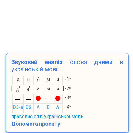
Звуковий аналіз
слова
днями
в
українській мові:
-1*
д
н
м
и
я
’
’
[
а
м
и
]
-2*
д
н
-3*
-4*
D3-а
D2
A
E
A
правопис слів української мови
Допомога проєкту