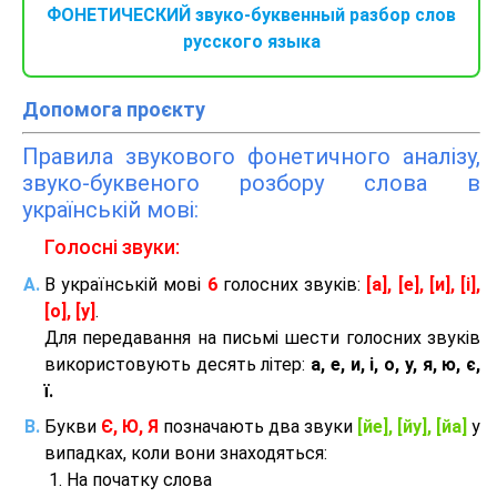
ФОНЕТИЧЕСКИЙ звуко-буквенный разбор слов
русского языка
Допомога проєкту
Правила звукового фонетичного аналізу,
звуко-буквеного розбору слова в
українській мові:
Голосні звуки:
В українській мові
6
голосних звуків:
[а], [е], [и], [і],
[о], [у]
.
Для передавання на письмі шести голосних звуків
використовують десять літер:
а, е, и, і, о, у, я, ю, є,
ї.
Букви
Є, Ю, Я
позначають два звуки
[йе], [йу], [йа]
у
випадках, коли вони знаходяться:
На початку слова