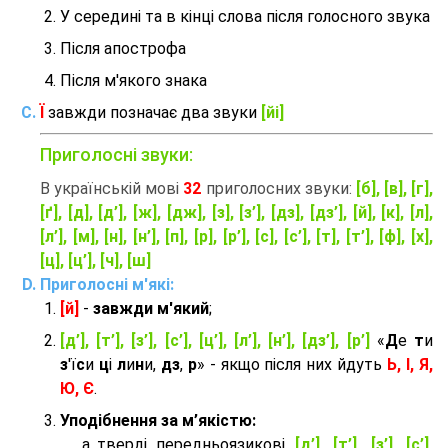
У середині та в кінці слова після голосного звука
Після апострофа
Після м'якого знака
Ї
завжди позначає два звуки
[йі]
Приголосні звуки:
В українській мові
32
приголосних звуки:
[б], [в], [г],
[ґ], [д], [д’], [ж], [дж], [з], [з’], [дз], [дз’], [й], [к], [л],
[л’], [м], [н], [н’], [п], [р], [р’], [с], [с’], [т], [т’], [ф], [х],
[ц], [ц’], [ч], [ш]
Приголосні м'які:
[й]
-
завжди м'який
;
[д’], [т’], [з’], [с’], [ц’], [л’], [н’], [дз’], [р’]
«
Д
е
т
и
з
'ї
с
и
ц
і
л
и
н
и,
дз
,
р
» - якщо після них йдуть
Ь, І, Я,
Ю, Є
.
Уподібнення за м’якістю:
тверді передньоязикові
[д’], [т’], [з’], [с’],