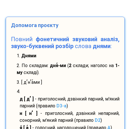
Допомога проєкту
Повний
фонетичний звуковий аналіз,
звуко-буквений розбір
слова
днями
:
1.
Днями
2. По складам:
дня
-
ми
(
2
склади; наголос на
1-
му
складі).
’
’
3. [ д
н
а
ми ]
4.
’
д [ д
]
- приголосний, дзвінкий парний, м'який
парний (правило
D3-а
)
’
н [ н
]
- приголосний, дзвінкий непарний,
сонорний, м'який парний (правило
D2
)
я
[ а
]
- голосний, наголошений (правило
A
)