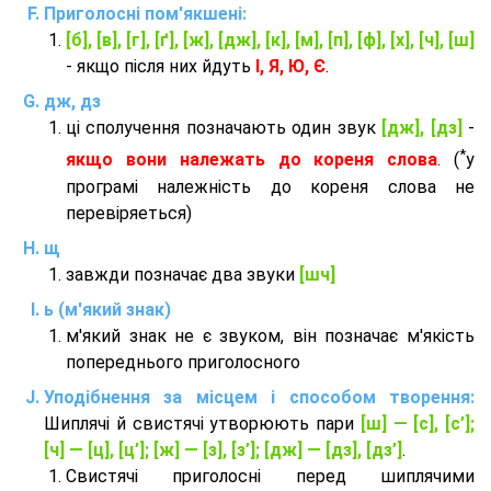
Приголосні пом'якшені:
[б], [в], [г], [ґ], [ж], [дж], [к], [м], [п], [ф], [х], [ч], [ш]
- якщо після них йдуть
І, Я, Ю, Є
.
дж, дз
ці сполучення позначають один звук
[дж], [дз]
-
*
якщо вони належать до кореня слова
. (
у
програмі належність до кореня слова не
перевіряеться)
щ
завжди позначає два звуки
[шч]
ь (м'який знак)
м'який знак не є звуком, він позначає м'якість
попереднього приголосного
Уподібнення за місцем і способом творення:
Шиплячі й свистячі утворюють пари
[ш] — [c], [с’];
[ч] — [ц], [ц’]; [ж] — [з], [з’]; [дж] — [дз], [дз’]
.
Свистячі приголосні перед шиплячими