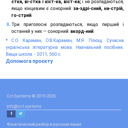
стка, ві-стка і кіст-ка, віст-ка;
і не розпадаються,
якщо кінцевим є сонорний:
за-здрі-сний, на-стрій,
го-стрий
.
Три приголосні розпадаються, якщо перший і
останній у них — сонорний:
акорд-ний
.
*
С.О. Караман, О.В.Караман, М.Я. Плющ. Сучасна
українська літературна мова. Навчальний посібник.
Вища школа. - 2011, 560 с.
Допомога проєкту
Cct.Systems © 2019
-2026
info@cct.systems
Фонетический разбор в русском языке