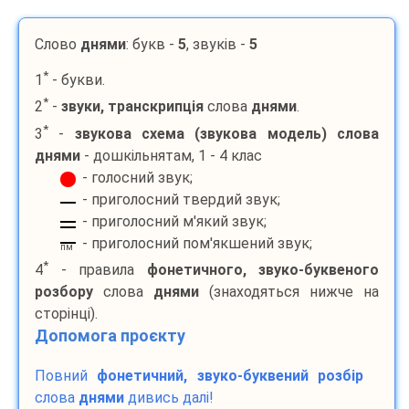
Слово
днями
: букв -
5
, звуків -
5
*
1
- букви.
*
2
-
звуки, транскрипція
слова
днями
.
*
3
-
звукова схема (звукова модель) слова
днями
- дошкільнятам, 1 - 4 клас
- голосний звук;
- приголосний твердий звук;
- приголосний м'який звук;
- приголосний пом'якшений звук;
пм
*
4
- правила
фонетичного, звуко-буквеного
розбору
слова
днями
(знаходяться нижче на
сторінці).
Допомога проєкту
Повний
фонетичний, звуко-буквений розбір
слова
днями
дивись далі!