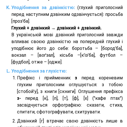
Уподібнення за дзвінкістю:
(глухий приголосний
перед наступним дзвінким одзвінчується): просьба
[проз’ба].
Глухий + дзвінкий → дзвінкий + дзвінкий.
В українській мові дзвінкий приголосний завжди
впливає своєю дзвінкістю на попередній глухий і
уподібнює його до себе: боротьба – [бород’ба],
вокзал – [воґзал], кісьба –[к’із’ба], футбол –
[фудбол], отже – [одже].
Уподібнення за глухістю:
Префікс і прийменник
з
перед кореневим
глухим приголосним оглушується: з тобою
[стобой’у], з книги [скниги]. Оглушення префікса
з-
перед [к], [п], [т], [ф], [х] ("кафе птах")
засвідчується орфографією: сказати, стиха,
спитати, сфотографувати, схитрувати.
Дзвінкий [г] втрачає свою дзвінкість лише в