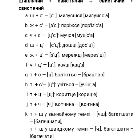
Шиплячий + свистячий → свистячий +
свистячий
:
ш + с’ — [с’:]: милуєшся [милуйес:а]
ж + с’ — [з’с’]: поріжся [пор’із’с’а]
ч + с’ — [ц’с’]: мучся [муц’с’а]
ш + ц’ — [с’ц’]: дошці [дос’ц’і]
ж + ц’ — [з’ц’]: мережці [мерез’ц’і]
ч + ц’ — [ц’:]: качці [кац’:і]
т + с — [ц]: братство – [брaцтво]
т’ + с’— [ц’:]: учіться – [уч’іц’:a]
т + ц — [ц:]: коритце [кориц:е]
т + ч — [ч:]: вотчина – [вoч:ина]
т + ш у звичайному темпі — [чш]: багатшати
– [багачшати],
т + ш у швидкому темпі — [ч:]: багатшати –
[багач:ати].