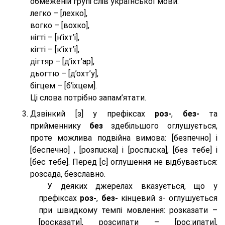
обмеженій групі слів української мови:
легко – [лехко],
вогко – [вохко],
нігті – [н’іхт’і],
кігті – [к’іхт’і],
дігтяр – [д’іхт’ар],
дьогтю – [д’охт’у],
бігцем – [б’іхцем].
Ці слова потрібно запам’ятати.
Дзвінкий [з] у префіксах
роз-
,
без-
та
прийменнику
без
здебільшого оглушується,
проте можлива подвійна вимова: [безпeчно] і
[беспeчно] , [розпuска] і [роспuска], [без тeбе] і
[бес тeбе]. Перед [с] оглушення не відбувається:
розсада, безславно.
У деяких джерелах вказується, що у
префіксах
роз-
,
без-
кінцевий з- оглушується
при швидкому темпі мовлення: розказати –
[росказати], розсипати – [роc:ипати],