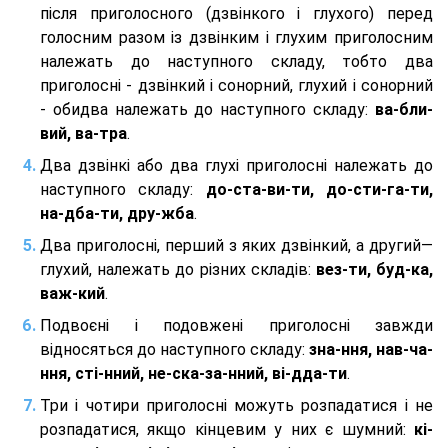
після приголосного (дзвінкого і глухого) перед
голосним разом із дзвінким і глухим приголосним
належать до наступного складу, тобто два
приголосні - дзвінкий і сонорний, глухий і сонорний
- обидва належать до наступного складу:
ва-бли-
вий, ва-тра
.
Два дзвінкі або два глухі приголосні належать до
наступного складу:
до-ста-ви-ти, до-сти-га-ти,
на-дба-ти, дру-жба
.
Два приголосні, перший з яких дзвінкий, а другий—
глухий, належать до різних складів:
вез-ти, буд-ка,
важ-кий
.
Подвоєні і подовжені приголосні завжди
відносяться до наступного складу:
зна-ння, нав-ча-
ння, сті-нний, не-ска-за-нний, ві-дда-ти
.
Три і чотири приголосні можуть розпадатися і не
розпадатися, якщо кінцевим у них є шумний:
кі-