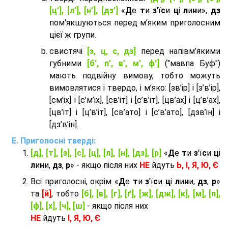
[ц’], [л’], [н’], [дз’]
«
Д
е
т
и
з
'ї
с
и
ц
і
л
и
н
и»,
дз
пом'якшуються перед м’яким приголосним
цієї ж групи.
cвистячі
[з, ц, с, дз]
перед напівм’якими
губними
[б’, п’, в’, м’, ф’]
("мавпа Буф")
мають подвійну вимову, тобто можуть
вимовлятися і твердо, і м’яко: [зв’ір] і [з’в’ір],
[см’іх] і [с’м’іх], [св’іт] і [с’в’іт], [цв’ах] і [ц’в’ах],
[цв’іт] і [ц’в’іт], [св’ато] і [с’в’ато], [дзв’iн] і
[дз’в’iн].
Приголосні тверді:
[д], [т], [з], [с], [ц], [л], [н], [дз], [р]
«
Д
е
т
и
з
'ї
с
и
ц
і
л
и
н
и,
дз
,
р
» - якщо після них
НЕ
йдуть
Ь, І, Я, Ю, Є
Всі приголосні, окрім «
Д
е
т
и
з
'ї
с
и
ц
і
л
и
н
и,
дз
,
р
»
та
[й]
, тобто
[б], [в], [г], [ґ], [ж], [дж], [к], [м], [п],
[ф], [х], [ч], [ш]
- якщо після них
НЕ
йдуть
І, Я, Ю, Є