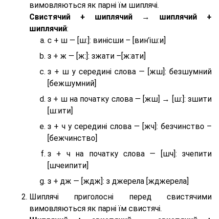
вимовляються як парні їм шиплячі.
Cвистячий + шиплячий → шиплячий +
шиплячий
:
с + ш — [ш:]: винісши – [вин’іш:и]
з + ж — [ж:]: зжати –[ж:ати]
з + ш у середині слова — [жш]: безшумний
[бежшумний]
з + ш на початку слова — [жш] → [ш:]: зшити
[ш:ити]
з + ч у середині слова — [жч]: безчинство –
[бежчинство]
з + ч на початку слова — [шч]: зчепити
[шчеипити]
з + дж — [ждж]: з джерела [жджерела]
Шиплячі приголосні перед свистячими
вимовляються як парні їм свистячі.