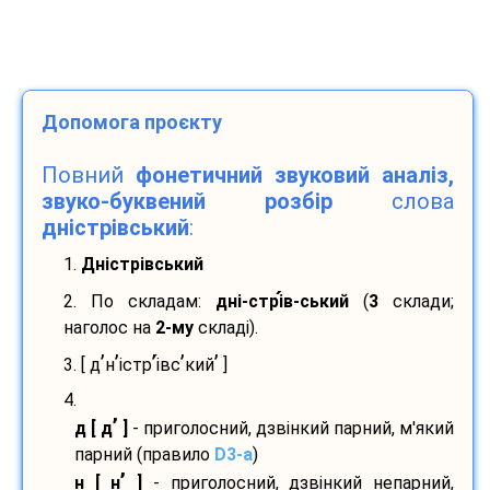
Допомога проєкту
Повний
фонетичний звуковий аналіз,
звуко-буквений розбір
слова
дністрівський
:
1.
Дністрівський
2. По складам:
дні-
стрі
в-
ський
(
3
склади;
наголос на
2-му
складі).
’
’
’
’
’
3. [ д
н
істр
і
вс
кий
]
4.
’
д [ д
]
- приголосний, дзвінкий парний, м'який
парний (правило
D3-а
)
’
н [ н
]
- приголосний, дзвінкий непарний,