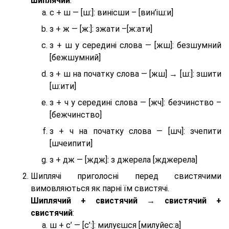
шиплячий
:
с + ш — [ш:]: винісши – [вин’іш:и]
з + ж — [ж:]: зжати –[ж:ати]
з + ш у середині слова — [жш]: безшумний
[бежшумний]
з + ш на початку слова — [жш] → [ш:]: зшити
[ш:ити]
з + ч у середині слова — [жч]: безчинство –
[бежчинство]
з + ч на початку слова — [шч]: зчепити
[шчеипити]
з + дж — [ждж]: з джерела [жджерела]
Шиплячі приголосні перед свистячими
вимовляються як парні їм свистячі.
Шиплячий + свистячий → свистячий +
свистячий
:
ш + с’ — [с’:]: милуєшся [милуйес:а]