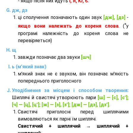
- якщо після них йдуть
І, Я, Ю, Є
.
дж, дз
ці сполучення позначають один звук
[дж], [дз]
-
*
якщо вони належать до кореня слова
. (
у
програмі належність до кореня слова не
перевіряеться)
щ
завжди позначає два звуки
[шч]
ь (м'який знак)
м'який знак не є звуком, він позначає м'якість
попереднього приголосного
Уподібнення за місцем і способом творення:
Шиплячі й свистячі утворюють пари
[ш] — [c], [с’];
[ч] — [ц], [ц’]; [ж] — [з], [з’]; [дж] — [дз], [дз’]
.
Свистячі приголосні перед шиплячими
вимовляються як парні їм шиплячі.
Cвистячий + шиплячий → шиплячий +