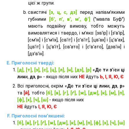
цієї ж групи.
cвистячі
[з, ц, с, дз]
перед напівм’якими
губними
[б’, п’, в’, м’, ф’]
("мавпа Буф")
мають подвійну вимову, тобто можуть
вимовлятися і твердо, і м’яко: [зв’ір] і [з’в’ір],
[см’іх] і [с’м’іх], [св’іт] і [с’в’іт], [цв’ах] і [ц’в’ах],
[цв’іт] і [ц’в’іт], [св’ато] і [с’в’ато], [дзв’iн] і
[дз’в’iн].
Приголосні тверді:
[д], [т], [з], [с], [ц], [л], [н], [дз], [р]
«
Д
е
т
и
з
'ї
с
и
ц
і
л
и
н
и,
дз
,
р
» - якщо після них
НЕ
йдуть
Ь, І, Я, Ю, Є
Всі приголосні, окрім «
Д
е
т
и
з
'ї
с
и
ц
і
л
и
н
и,
дз
,
р
»
та
[й]
, тобто
[б], [в], [г], [ґ], [ж], [дж], [к], [м], [п],
[ф], [х], [ч], [ш]
- якщо після них
НЕ
йдуть
І, Я, Ю, Є
Приголосні пом'якшені:
[б], [в], [г], [ґ], [ж], [дж], [к], [м], [п], [ф], [х], [ч], [ш]