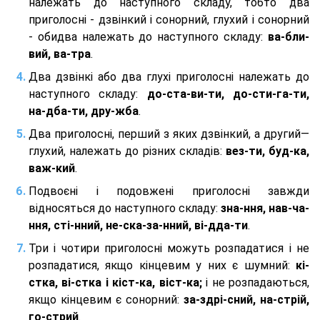
належать до наступного складу, тобто два
приголосні - дзвінкий і сонорний, глухий і сонорний
- обидва належать до наступного складу:
ва-бли-
вий, ва-тра
.
Два дзвінкі або два глухі приголосні належать до
наступного складу:
до-ста-ви-ти, до-сти-га-ти,
на-дба-ти, дру-жба
.
Два приголосні, перший з яких дзвінкий, а другий—
глухий, належать до різних складів:
вез-ти, буд-ка,
важ-кий
.
Подвоєні і подовжені приголосні завжди
відносяться до наступного складу:
зна-ння, нав-ча-
ння, сті-нний, не-ска-за-нний, ві-дда-ти
.
Три і чотири приголосні можуть розпадатися і не
розпадатися, якщо кінцевим у них є шумний:
кі-
стка, ві-стка і кіст-ка, віст-ка;
і не розпадаються,
якщо кінцевим є сонорний:
за-здрі-сний, на-стрій,
го-стрий
.