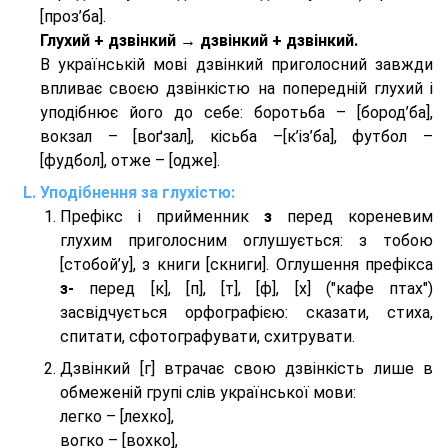
[проз’ба].
Глухий + дзвінкий → дзвінкий + дзвінкий.
В українській мові дзвінкий приголосний завжди
впливає своєю дзвінкістю на попередній глухий і
уподібнює його до себе: боротьба – [бород’ба],
вокзал – [воґзал], кісьба –[к’із’ба], футбол –
[фудбол], отже – [одже].
Уподібнення за глухістю:
Префікс і прийменник
з
перед кореневим
глухим приголосним оглушується: з тобою
[стобой’у], з книги [скниги]. Оглушення префікса
з-
перед [к], [п], [т], [ф], [х] ("кафе птах")
засвідчується орфографією: сказати, стиха,
спитати, сфотографувати, схитрувати.
Дзвінкий [г] втрачає свою дзвінкість лише в
обмеженій групі слів української мови:
легко – [лехко],
вогко – [вохко],