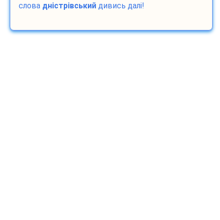
слова
дністрівський
дивись далі!