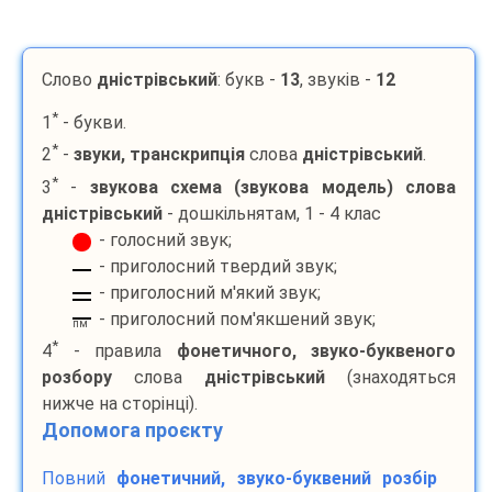
Слово
дністрівський
: букв -
13
, звуків -
12
*
1
- букви.
*
2
-
звуки, транскрипція
слова
дністрівський
.
*
3
-
звукова схема (звукова модель) слова
дністрівський
- дошкільнятам, 1 - 4 клас
- голосний звук;
- приголосний твердий звук;
- приголосний м'який звук;
- приголосний пом'якшений звук;
пм
*
4
- правила
фонетичного, звуко-буквеного
розбору
слова
дністрівський
(знаходяться
нижче на сторінці).
Допомога проєкту
Повний
фонетичний, звуко-буквений розбір