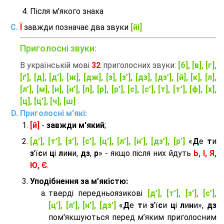
Після м'якого знака
Ї
завжди позначає два звуки
[йі]
Приголосні звуки:
В українській мові
32
приголосних звуки:
[б], [в], [г],
[ґ], [д], [д’], [ж], [дж], [з], [з’], [дз], [дз’], [й], [к], [л],
[л’], [м], [н], [н’], [п], [р], [р’], [с], [с’], [т], [т’], [ф], [х],
[ц], [ц’], [ч], [ш]
Приголосні м'які:
[й]
-
завжди м'який
;
[д’], [т’], [з’], [с’], [ц’], [л’], [н’], [дз’], [р’]
«
Д
е
т
и
з
'ї
с
и
ц
і
л
и
н
и,
дз
,
р
» - якщо після них йдуть
Ь, І, Я,
Ю, Є
.
Уподібнення за м’якістю:
тверді передньоязикові
[д’], [т’], [з’], [с’],
[ц’], [л’], [н’], [дз’]
«
Д
е
т
и
з
'ї
с
и
ц
і
л
и
н
и»,
дз
пом'якшуються перед м’яким приголосним