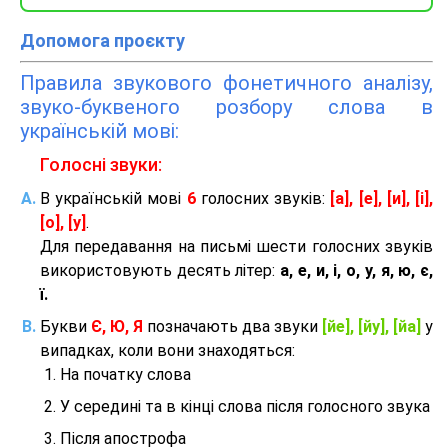
Допомога проєкту
Правила звукового фонетичного аналізу,
звуко-буквеного розбору слова в
українській мові:
Голосні звуки:
В українській мові
6
голосних звуків:
[а], [е], [и], [і],
[о], [у]
.
Для передавання на письмі шести голосних звуків
використовують десять літер:
а, е, и, і, о, у, я, ю, є,
ї.
Букви
Є, Ю, Я
позначають два звуки
[йе], [йу], [йа]
у
випадках, коли вони знаходяться:
На початку слова
У середині та в кінці слова після голосного звука
Після апострофа