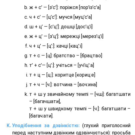
ж + с’ — [з’с’]: поріжся [пор’із’с’а]
ч + с’ — [ц’с’]: мучся [муц’с’а]
ш + ц’ — [с’ц’]: дошці [дос’ц’і]
ж + ц’ — [з’ц’]: мережці [мерез’ц’і]
ч + ц’ — [ц’:]: качці [кац’:і]
т + с — [ц]: братство – [брaцтво]
т’ + с’— [ц’:]: учіться – [уч’іц’:a]
т + ц — [ц:]: коритце [кориц:е]
т + ч — [ч:]: вотчина – [вoч:ина]
т + ш у звичайному темпі — [чш]: багатшати
– [багачшати],
т + ш у швидкому темпі — [ч:]: багатшати –
[багач:ати].
Уподібнення за дзвінкістю:
(глухий приголосний
перед наступним дзвінким одзвінчується): просьба