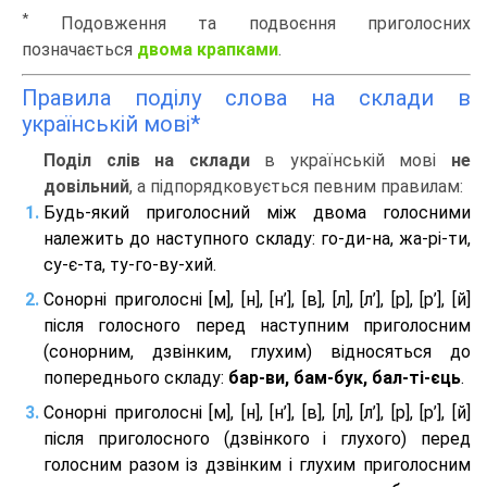
*
Подовження та подвоєння приголосних
позначається
двома крапками
.
Правила поділу слова на склади в
українській мові*
Поділ слів на склади
в українській мові
не
довільний
, а підпорядковується певним правилам:
Будь-який приголосний між двома голосними
належить до наступного складу: го-ди-на, жа-рі-ти,
су-є-та, ту-го-ву-хий.
Сонорні приголосні [м], [н], [н’], [в], [л], [л’], [р], [р’], [й]
після голосного перед наступним приголосним
(сонорним, дзвінким, глухим) відносяться до
попереднього складу:
бар-ви, бам-бук, бал-ті-єць
.
Сонорні приголосні [м], [н], [н’], [в], [л], [л’], [р], [р’], [й]
після приголосного (дзвінкого і глухого) перед
голосним разом із дзвінким і глухим приголосним