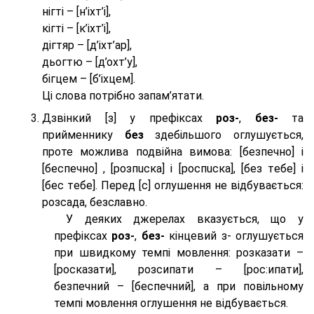
нігті – [н’іхт’і],
кігті – [к’іхт’і],
дігтяр – [д’іхт’ар],
дьогтю – [д’охт’у],
бігцем – [б’іхцем].
Ці слова потрібно запам’ятати.
Дзвінкий [з] у префіксах
роз-
,
без-
та
прийменнику
без
здебільшого оглушується,
проте можлива подвійна вимова: [безпeчно] і
[беспeчно] , [розпuска] і [роспuска], [без тeбе] і
[бес тeбе]. Перед [с] оглушення не відбувається:
розсада, безславно.
У деяких джерелах вказується, що у
префіксах
роз-
,
без-
кінцевий з- оглушується
при швидкому темпі мовлення: розказати –
[росказати], розсипати – [роc:ипати],
безпечний – [беспечний], а при повільному
темпі мовлення оглушення не відбувається.