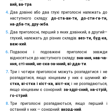
вий, ва-тра
.
Два дзвінкі або два глухі приголосні належать до
наступного складу:
до-ста-ви-ти, до-сти-га-ти,
на-дба-ти, дру-жба
.
Два приголосні, перший з яких дзвінкий, а другий—
глухий, належать до різних складів:
вез-ти, буд-ка,
важ-кий
.
Подвоєні і подовжені приголосні завжди
відносяться до наступного складу:
зна-ння, нав-ча-
ння, сті-нний, не-ска-за-нний, ві-дда-ти
.
Три і чотири приголосні можуть розпадатися і не
розпадатися, якщо кінцевим у них є шумний:
кі-
стка, ві-стка і кіст-ка, віст-ка;
і не розпадаються,
якщо кінцевим є сонорний:
за-здрі-сний, на-стрій,
го-стрий
.
Три приголосні розпадаються, якщо перший і
останній у них — сонорний:
акорд-ний
.