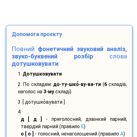
Допомога проєкту
Повний
фонетичний звуковий аналіз,
звуко-буквений розбір
слова
дотушковувати
:
1.
Дотушковувати
2. По складам:
до-
ту-
шко
-
ву-
ва-
ти
(
6
складів;
наголос на
3-му
складі).
3. [ дотушко
вувати ]
4.
д [ д ]
- приголосний, дзвінкий парний,
твердий парний (правило
E
)
о [ о ]
- голосний, ненаголошений (правило
A
)