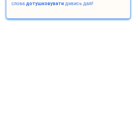
слова
дотушковувати
дивись далі!