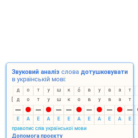
Звуковий аналіз
слова
дотушковувати
в українській мові:
д
о
т
у
ш
к
в
у
в
а
т
о
[
д
о
т
у
ш
к
о
в
у
в
а
т
E
A
E
A
E
E
A
E
A
E
A
E
правопис слів української мови
Допомога проєкту