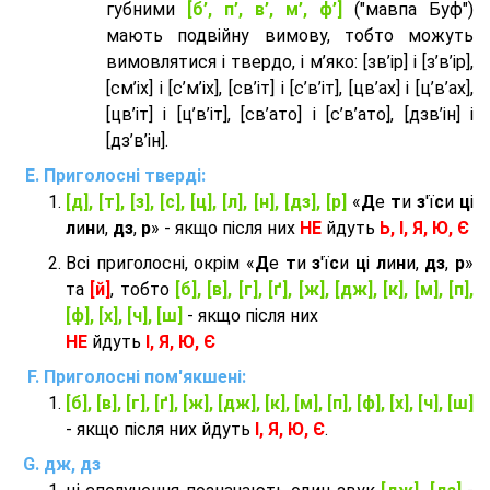
губними
[б’, п’, в’, м’, ф’]
("мавпа Буф")
мають подвійну вимову, тобто можуть
вимовлятися і твердо, і м’яко: [зв’ір] і [з’в’ір],
[см’іх] і [с’м’іх], [св’іт] і [с’в’іт], [цв’ах] і [ц’в’ах],
[цв’іт] і [ц’в’іт], [св’ато] і [с’в’ато], [дзв’iн] і
[дз’в’iн].
Приголосні тверді:
[д], [т], [з], [с], [ц], [л], [н], [дз], [р]
«
Д
е
т
и
з
'ї
с
и
ц
і
л
и
н
и,
дз
,
р
» - якщо після них
НЕ
йдуть
Ь, І, Я, Ю, Є
Всі приголосні, окрім «
Д
е
т
и
з
'ї
с
и
ц
і
л
и
н
и,
дз
,
р
»
та
[й]
, тобто
[б], [в], [г], [ґ], [ж], [дж], [к], [м], [п],
[ф], [х], [ч], [ш]
- якщо після них
НЕ
йдуть
І, Я, Ю, Є
Приголосні пом'якшені:
[б], [в], [г], [ґ], [ж], [дж], [к], [м], [п], [ф], [х], [ч], [ш]
- якщо після них йдуть
І, Я, Ю, Є
.
дж, дз