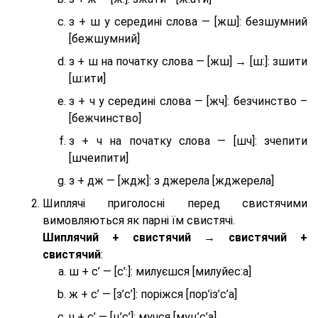
з + ш у середині слова — [жш]: безшумний
[бежшумний]
з + ш на початку слова — [жш] → [ш:]: зшити
[ш:ити]
з + ч у середині слова — [жч]: безчинство –
[бежчинство]
з + ч на початку слова — [шч]: зчепити
[шчеипити]
з + дж — [ждж]: з джерела [жджерела]
Шиплячі приголосні перед свистячими
вимовляються як парні їм свистячі.
Шиплячий + свистячий → свистячий +
свистячий
:
ш + с’ — [с’:]: милуєшся [милуйес:а]
ж + с’ — [з’с’]: поріжся [пор’із’с’а]
ч + с’ — [ц’с’]: мучся [муц’с’а]