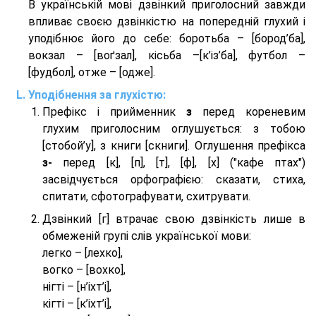
В українській мові дзвінкий приголосний завжди
впливає своєю дзвінкістю на попередній глухий і
уподібнює його до себе: боротьба – [бород’ба],
вокзал – [воґзал], кісьба –[к’із’ба], футбол –
[фудбол], отже – [одже].
Уподібнення за глухістю:
Префікс і прийменник
з
перед кореневим
глухим приголосним оглушується: з тобою
[стобой’у], з книги [скниги]. Оглушення префікса
з-
перед [к], [п], [т], [ф], [х] ("кафе птах")
засвідчується орфографією: сказати, стиха,
спитати, сфотографувати, схитрувати.
Дзвінкий [г] втрачає свою дзвінкість лише в
обмеженій групі слів української мови:
легко – [лехко],
вогко – [вохко],
нігті – [н’іхт’і],
кігті – [к’іхт’і],