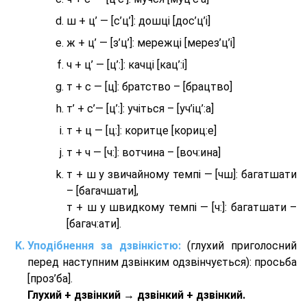
ш + ц’ — [с’ц’]: дошці [дос’ц’і]
ж + ц’ — [з’ц’]: мережці [мерез’ц’і]
ч + ц’ — [ц’:]: качці [кац’:і]
т + с — [ц]: братство – [брaцтво]
т’ + с’— [ц’:]: учіться – [уч’іц’:a]
т + ц — [ц:]: коритце [кориц:е]
т + ч — [ч:]: вотчина – [вoч:ина]
т + ш у звичайному темпі — [чш]: багатшати
– [багачшати],
т + ш у швидкому темпі — [ч:]: багатшати –
[багач:ати].
Уподібнення за дзвінкістю:
(глухий приголосний
перед наступним дзвінким одзвінчується): просьба
[проз’ба].
Глухий + дзвінкий → дзвінкий + дзвінкий.