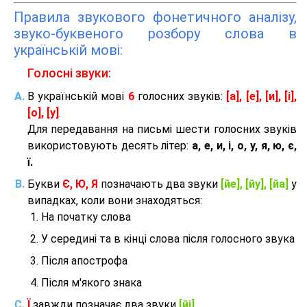
Правила звукового фонетичного аналізу,
звуко-буквеного розбору слова в
українській мові:
Голосні звуки:
В українській мові
6
голосних звуків:
[а], [е], [и], [і],
[о], [у]
.
Для передавання на письмі шести голосних звуків
використовують десять літер:
а, е, и, і, о, у, я, ю, є,
ї.
Букви
Є, Ю, Я
позначають два звуки
[йе], [йу], [йа]
у
випадках, коли вони знаходяться:
На початку слова
У середині та в кінці слова після голосного звука
Після апострофа
Після м'якого знака
Ї
завжди позначає два звуки
[йі]