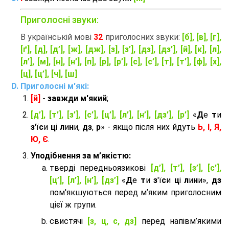
Приголосні звуки:
В українській мові
32
приголосних звуки:
[б], [в], [г],
[ґ], [д], [д’], [ж], [дж], [з], [з’], [дз], [дз’], [й], [к], [л],
[л’], [м], [н], [н’], [п], [р], [р’], [с], [с’], [т], [т’], [ф], [х],
[ц], [ц’], [ч], [ш]
Приголосні м'які:
[й]
-
завжди м'який
;
[д’], [т’], [з’], [с’], [ц’], [л’], [н’], [дз’], [р’]
«
Д
е
т
и
з
'ї
с
и
ц
і
л
и
н
и,
дз
,
р
» - якщо після них йдуть
Ь, І, Я,
Ю, Є
.
Уподібнення за м’якістю:
тверді передньоязикові
[д’], [т’], [з’], [с’],
[ц’], [л’], [н’], [дз’]
«
Д
е
т
и
з
'ї
с
и
ц
і
л
и
н
и»,
дз
пом'якшуються перед м’яким приголосним
цієї ж групи.
cвистячі
[з, ц, с, дз]
перед напівм’якими