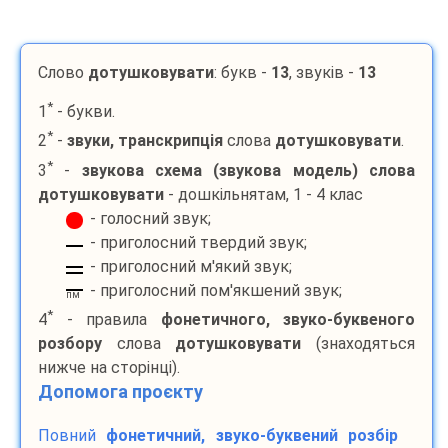
Слово
дотушковувати
: букв -
13
, звуків -
13
*
1
- букви.
*
2
-
звуки, транскрипція
слова
дотушковувати
.
*
3
-
звукова схема (звукова модель) слова
дотушковувати
- дошкільнятам, 1 - 4 клас
- голосний звук;
- приголосний твердий звук;
- приголосний м'який звук;
- приголосний пом'якшений звук;
пм
*
4
- правила
фонетичного, звуко-буквеного
розбору
слова
дотушковувати
(знаходяться
нижче на сторінці).
Допомога проєкту
Повний
фонетичний, звуко-буквений розбір