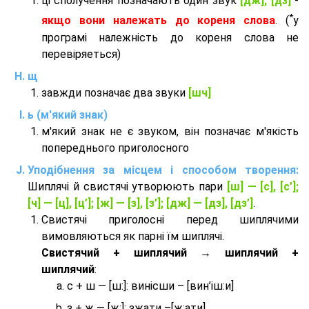
ці сполучення позначають один звук
[дж], [дз]
-
*
якщо вони належать до кореня слова
. (
у
програмі належність до кореня слова не
перевіряеться)
щ
завжди позначає два звуки
[шч]
ь (м'який знак)
м'який знак не є звуком, він позначає м'якість
попереднього приголосного
Уподібнення за місцем і способом творення:
Шиплячі й свистячі утворюють пари
[ш] — [c], [с’];
[ч] — [ц], [ц’]; [ж] — [з], [з’]; [дж] — [дз], [дз’]
.
Свистячі приголосні перед шиплячими
вимовляються як парні їм шиплячі.
Cвистячий + шиплячий → шиплячий +
шиплячий
:
с + ш — [ш:]: винісши – [вин’іш:и]
з + ж — [ж:]: зжати –[ж:ати]