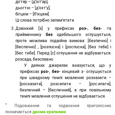
дігтяр – [д’іхт’ар],
дьогтю – [д’охт’у],
бігцем – [б’іхцем].
Ці слова потрібно запам’ятати.
Дзвінкий [з] у префіксах
роз-
,
без-
та
прийменнику
без
здебільшого оглушується,
проте можлива подвійна вимова: [безпeчно] і
[беспeчно] , [розпuска] і [роспuска], [без тeбе] і
[бес тeбе]. Перед [с] оглушення не відбувається:
розсада, безславно.
У деяких джерелах вказується, що у
префіксах
роз-
,
без-
кінцевий з- оглушується
при швидкому темпі мовлення: розказати –
[росказати], розсипати – [роc:ипати],
безпечний – [беспечний], а при повільному
темпі мовлення оглушення не відбувається.
*
Подовження та подвоєння приголосних
позначається
двома крапками
.