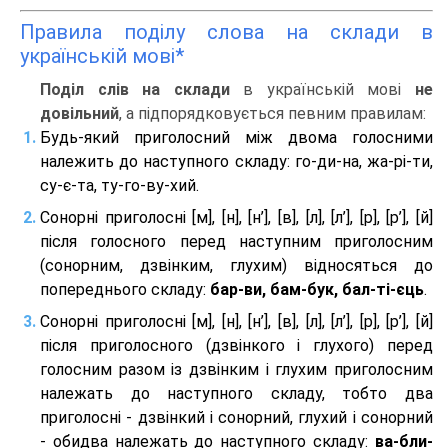
Правила поділу слова на склади в
українській мові*
Поділ слів на склади
в українській мові
не
довільний
, а підпорядковується певним правилам:
Будь-який приголосний між двома голосними
належить до наступного складу: го-ди-на, жа-рі-ти,
су-є-та, ту-го-ву-хий.
Сонорні приголосні [м], [н], [н’], [в], [л], [л’], [р], [р’], [й]
після голосного перед наступним приголосним
(сонорним, дзвінким, глухим) відносяться до
попереднього складу:
бар-ви, бам-бук, бал-ті-єць
.
Сонорні приголосні [м], [н], [н’], [в], [л], [л’], [р], [р’], [й]
після приголосного (дзвінкого і глухого) перед
голосним разом із дзвінким і глухим приголосним
належать до наступного складу, тобто два
приголосні - дзвінкий і сонорний, глухий і сонорний
- обидва належать до наступного складу:
ва-бли-