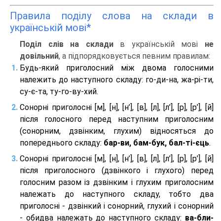
Правила поділу слова на склади в
українській мові*
Поділ слів на склади
в українській мові
не
довільний
, а підпорядковується певним правилам:
Будь-який приголосний між двома голосними
належить до наступного складу: го-ди-на, жа-рі-ти,
су-є-та, ту-го-ву-хий.
Сонорні приголосні [м], [н], [н’], [в], [л], [л’], [р], [р’], [й]
після голосного перед наступним приголосним
(сонорним, дзвінким, глухим) відносяться до
попереднього складу:
бар-ви, бам-бук, бал-ті-єць
.
Сонорні приголосні [м], [н], [н’], [в], [л], [л’], [р], [р’], [й]
після приголосного (дзвінкого і глухого) перед
голосним разом із дзвінким і глухим приголосним
належать до наступного складу, тобто два
приголосні - дзвінкий і сонорний, глухий і сонорний
- обидва належать до наступного складу:
ва-бли-