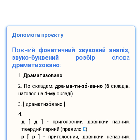
Допомога проєкту
Повний
фонетичний звуковий аналіз,
звуко-буквений розбір
слова
драматизовано
:
1.
Драматизовано
2. По складам:
дра-
ма-
ти-
зо
-
ва-
но
(
6
складів;
наголос на
4-му
складі).
3. [ драматизо
вано ]
4.
д [ д ]
- приголосний, дзвінкий парний,
твердий парний (правило
E
)
р [ р ]
- приголосний, дзвінкий непарний,