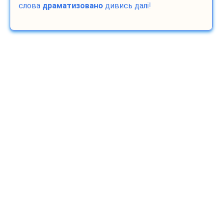
слова
драматизовано
дивись далі!