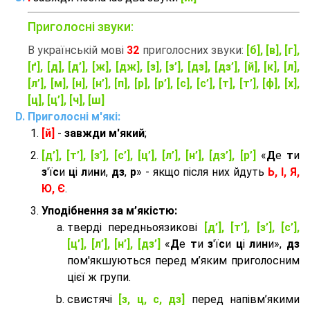
Приголосні звуки:
В українській мові
32
приголосних звуки:
[б], [в], [г],
[ґ], [д], [д’], [ж], [дж], [з], [з’], [дз], [дз’], [й], [к], [л],
[л’], [м], [н], [н’], [п], [р], [р’], [с], [с’], [т], [т’], [ф], [х],
[ц], [ц’], [ч], [ш]
Приголосні м'які:
[й]
-
завжди м'який
;
[д’], [т’], [з’], [с’], [ц’], [л’], [н’], [дз’], [р’]
«
Д
е
т
и
з
'ї
с
и
ц
і
л
и
н
и,
дз
,
р
» - якщо після них йдуть
Ь, І, Я,
Ю, Є
.
Уподібнення за м’якістю:
тверді передньоязикові
[д’], [т’], [з’], [с’],
[ц’], [л’], [н’], [дз’]
«
Д
е
т
и
з
'ї
с
и
ц
і
л
и
н
и»,
дз
пом'якшуються перед м’яким приголосним
цієї ж групи.
cвистячі
[з, ц, с, дз]
перед напівм’якими