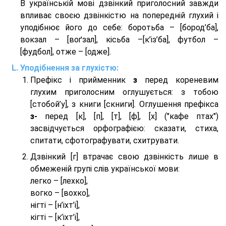
В українській мові дзвінкий приголосний завжди
впливає своєю дзвінкістю на попередній глухий і
уподібнює його до себе: боротьба – [бород’ба],
вокзал – [воґзал], кісьба –[к’із’ба], футбол –
[фудбол], отже – [одже].
Уподібнення за глухістю:
Префікс і прийменник
з
перед кореневим
глухим приголосним оглушується: з тобою
[стобой’у], з книги [скниги]. Оглушення префікса
з-
перед [к], [п], [т], [ф], [х] ("кафе птах")
засвідчується орфографією: сказати, стиха,
спитати, сфотографувати, схитрувати.
Дзвінкий [г] втрачає свою дзвінкість лише в
обмеженій групі слів української мови:
легко – [лехко],
вогко – [вохко],
нігті – [н’іхт’і],
кігті – [к’іхт’і],