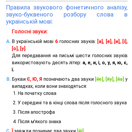
Правила звукового фонетичного аналізу,
звуко-буквеного розбору слова в
українській мові:
Голосні звуки:
В українській мові
6
голосних звуків:
[а], [е], [и], [і],
[о], [у]
.
Для передавання на письмі шести голосних звуків
використовують десять літер:
а, е, и, і, о, у, я, ю, є,
ї.
Букви
Є, Ю, Я
позначають два звуки
[йе], [йу], [йа]
у
випадках, коли вони знаходяться:
На початку слова
У середині та в кінці слова після голосного звука
Після апострофа
Після м'якого знака
Ї
завжди позначає два звуки
[йі]