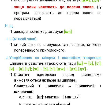
ці сполучення позначають один звук
[дж], [дз]
-
*
якщо вони належать до кореня слова
. (
у
програмі належність до кореня слова не
перевіряеться)
щ
завжди позначає два звуки
[шч]
ь (м'який знак)
м'який знак не є звуком, він позначає м'якість
попереднього приголосного
Уподібнення за місцем і способом творення:
Шиплячі й свистячі утворюють пари
[ш] — [c], [с’];
[ч] — [ц], [ц’]; [ж] — [з], [з’]; [дж] — [дз], [дз’]
.
Свистячі приголосні перед шиплячими
вимовляються як парні їм шиплячі.
Cвистячий + шиплячий → шиплячий +
шиплячий
:
с + ш — [ш:]: винісши – [вин’іш:и]
з + ж — [ж:]: зжати –[ж:ати]