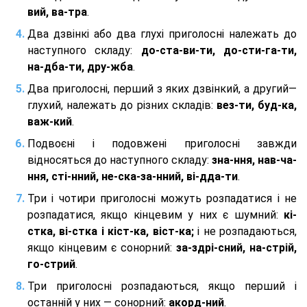
вий, ва-тра
.
Два дзвінкі або два глухі приголосні належать до
наступного складу:
до-ста-ви-ти, до-сти-га-ти,
на-дба-ти, дру-жба
.
Два приголосні, перший з яких дзвінкий, а другий—
глухий, належать до різних складів:
вез-ти, буд-ка,
важ-кий
.
Подвоєні і подовжені приголосні завжди
відносяться до наступного складу:
зна-ння, нав-ча-
ння, сті-нний, не-ска-за-нний, ві-дда-ти
.
Три і чотири приголосні можуть розпадатися і не
розпадатися, якщо кінцевим у них є шумний:
кі-
стка, ві-стка і кіст-ка, віст-ка;
і не розпадаються,
якщо кінцевим є сонорний:
за-здрі-сний, на-стрій,
го-стрий
.
Три приголосні розпадаються, якщо перший і
останній у них — сонорний:
акорд-ний
.