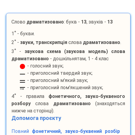
Слово
драматизовано
: букв -
13
, звуків -
13
*
1
- букви.
*
2
-
звуки, транскрипція
слова
драматизовано
.
*
3
-
звукова схема (звукова модель) слова
драматизовано
- дошкільнятам, 1 - 4 клас
- голосний звук;
- приголосний твердий звук;
- приголосний м'який звук;
- приголосний пом'якшений звук;
пм
*
4
- правила
фонетичного, звуко-буквеного
розбору
слова
драматизовано
(знаходяться
нижче на сторінці).
Допомога проєкту
Повний
фонетичний, звуко-буквений розбір