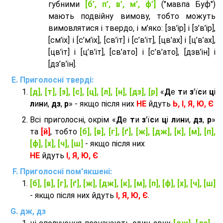
губними
[б’, п’, в’, м’, ф’]
("мавпа Буф")
мають подвійну вимову, тобто можуть
вимовлятися і твердо, і м’яко: [зв’ір] і [з’в’ір],
[см’іх] і [с’м’іх], [св’іт] і [с’в’іт], [цв’ах] і [ц’в’ах],
[цв’іт] і [ц’в’іт], [св’ато] і [с’в’ато], [дзв’iн] і
[дз’в’iн].
Приголосні тверді:
[д], [т], [з], [с], [ц], [л], [н], [дз], [р]
«
Д
е
т
и
з
'ї
с
и
ц
і
л
и
н
и,
дз
,
р
» - якщо після них
НЕ
йдуть
Ь, І, Я, Ю, Є
Всі приголосні, окрім «
Д
е
т
и
з
'ї
с
и
ц
і
л
и
н
и,
дз
,
р
»
та
[й]
, тобто
[б], [в], [г], [ґ], [ж], [дж], [к], [м], [п],
[ф], [х], [ч], [ш]
- якщо після них
НЕ
йдуть
І, Я, Ю, Є
Приголосні пом'якшені:
[б], [в], [г], [ґ], [ж], [дж], [к], [м], [п], [ф], [х], [ч], [ш]
- якщо після них йдуть
І, Я, Ю, Є
.
дж, дз