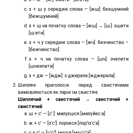
з + ш у середині слова — [жш]: безшумний
[бежшумний]
з + ш на початку слова — [жш] → [ш:]: зшити
[ш:ити]
з + ч у середині слова — [жч]: безчинство –
[бежчинство]
з + ч на початку слова — [шч]: зчепити
[шчеипити]
з + дж — [ждж]: з джерела [жджерела]
Шиплячі приголосні перед свистячими
вимовляються як парні їм свистячі.
Шиплячий + свистячий → свистячий +
свистячий
:
ш + с’ — [с’:]: милуєшся [милуйес:а]
ж + с’ — [з’с’]: поріжся [пор’із’с’а]
ч + с’ — [ц’с’]: мучся [муц’с’а]