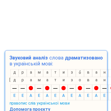
Звуковий аналіз
слова
драматизовано
в українській мові:
д
р
а
м
а
т
и
з
в
а
н
о
[
д
р
а
м
а
т
и
з
о
в
а
н
E
E
A
E
A
E
A
E
A
E
A
E
правопис слів української мови
Допомога проєкту