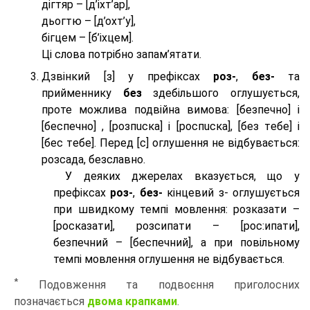
дігтяр – [д’іхт’ар],
дьогтю – [д’охт’у],
бігцем – [б’іхцем].
Ці слова потрібно запам’ятати.
Дзвінкий [з] у префіксах
роз-
,
без-
та
прийменнику
без
здебільшого оглушується,
проте можлива подвійна вимова: [безпeчно] і
[беспeчно] , [розпuска] і [роспuска], [без тeбе] і
[бес тeбе]. Перед [с] оглушення не відбувається:
розсада, безславно.
У деяких джерелах вказується, що у
префіксах
роз-
,
без-
кінцевий з- оглушується
при швидкому темпі мовлення: розказати –
[росказати], розсипати – [роc:ипати],
безпечний – [беспечний], а при повільному
темпі мовлення оглушення не відбувається.
*
Подовження та подвоєння приголосних
позначається
двома крапками
.