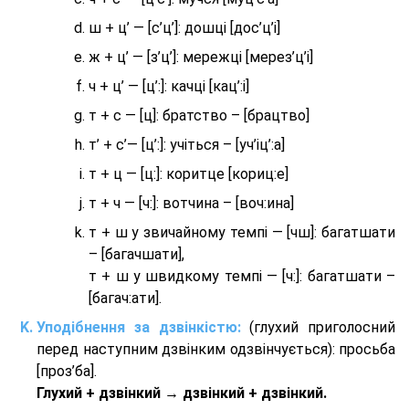
ш + ц’ — [с’ц’]: дошці [дос’ц’і]
ж + ц’ — [з’ц’]: мережці [мерез’ц’і]
ч + ц’ — [ц’:]: качці [кац’:і]
т + с — [ц]: братство – [брaцтво]
т’ + с’— [ц’:]: учіться – [уч’іц’:a]
т + ц — [ц:]: коритце [кориц:е]
т + ч — [ч:]: вотчина – [вoч:ина]
т + ш у звичайному темпі — [чш]: багатшати
– [багачшати],
т + ш у швидкому темпі — [ч:]: багатшати –
[багач:ати].
Уподібнення за дзвінкістю:
(глухий приголосний
перед наступним дзвінким одзвінчується): просьба
[проз’ба].
Глухий + дзвінкий → дзвінкий + дзвінкий.