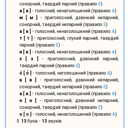
сонорний, твердий парний (правило
E
)
а [ а ]
- голосний, ненаголошений (правило
A
)
м [ м ]
- приголосний, дзвінкий непарний,
сонорний, твердий непарний (правило
E
)
а [ а ]
- голосний, ненаголошений (правило
A
)
т [ т ]
- приголосний, глухий парний, твердий
парний (правило
E
)
и [ и ]
- голосний, ненаголошений (правило
A
)
з [ з ]
- приголосний, дзвінкий парний,
твердий парний (правило
E
)
о
[ о
]
- голосний, наголошений (правило
A
)
в [ в ]
- приголосний, дзвінкий непарний,
сонорний, твердий непарний (правило
E
)
а [ а ]
- голосний, ненаголошений (правило
A
)
н [ н ]
- приголосний, дзвінкий непарний,
сонорний, твердий парний (правило
E
)
о [ о ]
- голосний, ненаголошений (правило
A
)
5.
13
букв -
13
звуків