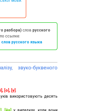
нської мови.
го разбора)
слов
русского
 по ссылке:
слов русского языка
лізу, звуко-буквеного
і], [о], [у]
.
вуків використовують десять
], [йа]
у випадках, коли вони