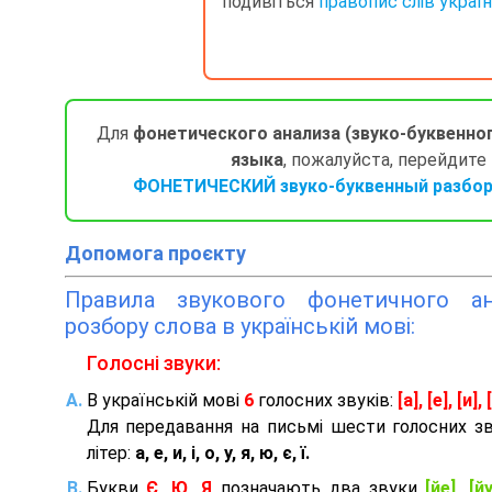
подивіться
правопис слів украї
Для
фонетического анализа (звуко-буквенно
языка
, пожалуйста, перейдите
ФОНЕТИЧЕСКИЙ звуко-буквенный разбор 
Допомога проєкту
Правила звукового фонетичного ана
розбору слова в українській мові:
Голосні звуки:
В українській мові
6
голосних звуків:
[а], [е], [и], [
Для передавання на письмі шести голосних з
літер:
а, е, и, і, о, у, я, ю, є, ї.
Букви
Є, Ю, Я
позначають два звуки
[йе], [йу