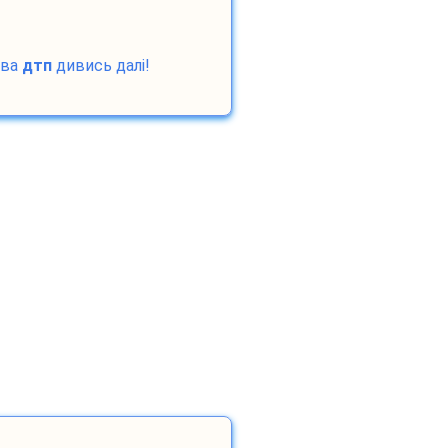
ова
дтп
дивись далі!