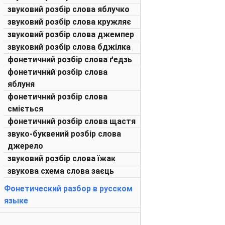
звуковий розбір слова яблучко
звуковий розбір слова кружляє
звуковий розбір слова джемпер
звуковий розбір слова бджілка
фонетичний розбір слова ґедзь
фонетичний розбір слова
яблуня
фонетичний розбір слова
сміється
фонетичний розбір слова щастя
звуко-буквений розбір слова
джерело
звуковий розбір слова їжак
звукова схема слова заєць
Фонетический разбор в русском
языке