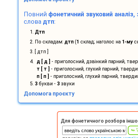
Повний
фонетичний звуковий аналіз, 
слова
дтп
:
1.
Дтп
2. По складам:
дтп
(
1
склад; наголос на
1-му
ск
3. [ дтп ]
4.
д [ д ]
- приголосний, дзвінкий парний, тве
т [ т ]
- приголосний, глухий парний, тверд
п [ п ]
- приголосний, глухий парний, тверд
5.
3
букви -
3
звуки
Допомога проєкту
Для фонетичного розбора іншо