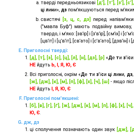
тверді передньоязикові
[д’], [т’], [з’], [с’]
ц
і
л
и
н
и»,
дз
пом'якшуються перед м’яким 
cвистячі
[з, ц, с, дз]
перед напівм’як
("мавпа Буф") мають подвійну вимову,
твердо, і м’яко: [зв’ір] і [з’в’ір], [см’іх] і [с’м’іх]
[цв’іт] і [ц’в’іт], [св’ато] і [с’в’ато], [дзв’iн] і [
Приголосні тверді:
[д], [т], [з], [с], [ц], [л], [н], [дз], [р]
«
Д
е
т
и
з
'ї
с
НЕ
йдуть
Ь, І, Я, Ю, Є
Всі приголосні, окрім «
Д
е
т
и
з
'ї
с
и
ц
і
л
и
н
и,
дз
[ж], [дж], [к], [м], [п], [ф], [х], [ч], [ш]
- якщо піс
НЕ
йдуть
І, Я, Ю, Є
Приголосні пом'якшені:
[б], [в], [г], [ґ], [ж], [дж], [к], [м], [п], [ф], [х], [ч]
Ю, Є
.
дж, дз
ці сполучення позначають один звук
[дж], [