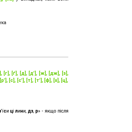
ука
], [г], [ґ], [д], [д’], [ж], [дж], [з],
[р’], [с], [с’], [т], [т’], [ф], [х], [ц],
з
'ї
с
и
ц
і
л
и
н
и,
дз
,
р
» - якщо після