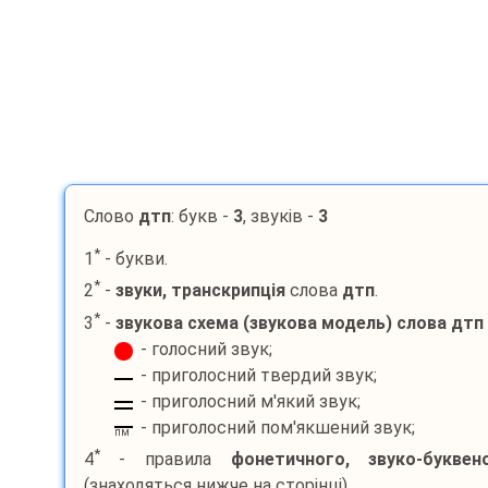
Слово
дтп
: букв -
3
, звуків -
3
*
1
- букви.
*
2
-
звуки, транскрипція
слова
дтп
.
*
3
-
звукова схема (звукова модель) слова
дтп
- голосний звук;
- приголосний твердий звук;
- приголосний м'який звук;
- приголосний пом'якшений звук;
пм
*
4
- правила
фонетичного, звуко-букве
(знаходяться нижче на сторінці).