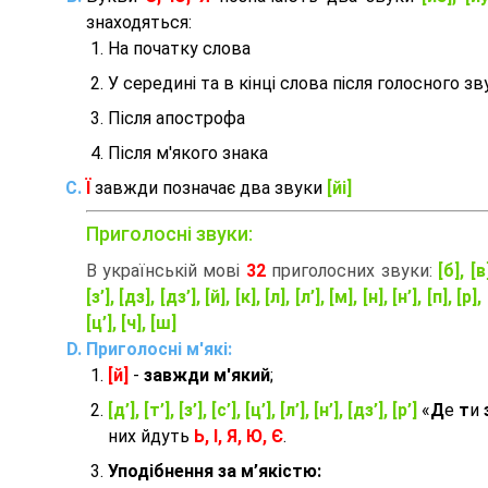
знаходяться:
На початку слова
У середині та в кінці слова після голосного зв
Після апострофа
Після м'якого знака
Ї
завжди позначає два звуки
[йі]
Приголосні звуки:
В українській мові
32
приголосних звуки:
[б], [в
[з’], [дз], [дз’], [й], [к], [л], [л’], [м], [н], [н’], [п], [р], 
[ц’], [ч], [ш]
Приголосні м'які:
[й]
-
завжди м'який
;
[д’], [т’], [з’], [с’], [ц’], [л’], [н’], [дз’], [р’]
«
Д
е
т
и
них йдуть
Ь, І, Я, Ю, Є
.
Уподібнення за м’якістю: