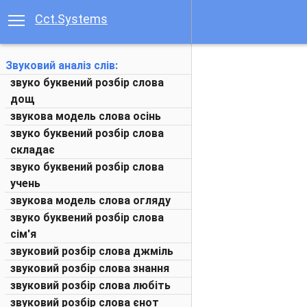
Cct.Systems
Звуковий аналіз слів:
звуко буквений розбір слова
дощ
звукова модель слова осінь
звуко буквений розбір слова
складає
звуко буквений розбір слова
учень
звукова модель слова огляду
звуко буквений розбір слова
сім'я
звуковий розбір слова джміль
звуковий розбір слова знання
звуковий розбір слова любіть
звуковий розбір слова єнот