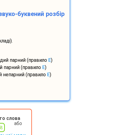
звуко-буквений розбір
ладі).
рдий парний (правило
E
)
ий парний (правило
E
)
ий непарний (правило
E
)
го слова
або