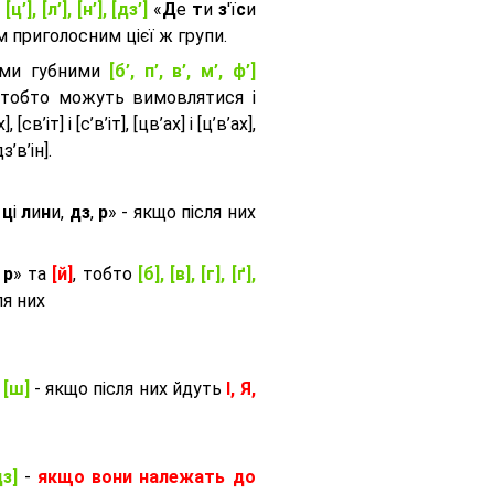
, [ц’], [л’], [н’], [дз’]
«
Д
е
т
и
з
'ї
с
и
приголосним цієї ж групи.
ими губними
[б’, п’, в’, м’, ф’]
 тобто можуть вимовлятися і
, [св’іт] і [с’в’іт], [цв’ах] і [ц’в’ах],
дз’в’iн].
и
ц
і
л
и
н
и,
дз
,
р
» - якщо після них
,
р
» та
[й]
, тобто
[б], [в], [г], [ґ],
ля них
, [ш]
- якщо після них йдуть
І, Я,
дз]
-
якщо вони належать до