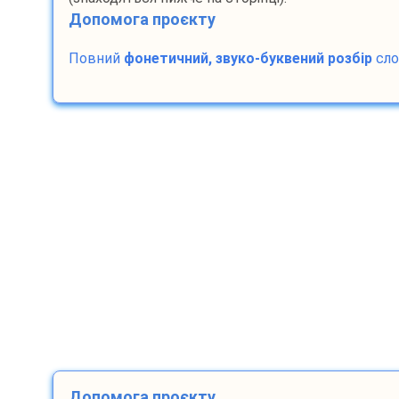
Допомога проєкту
Повний
фонетичний, звуко-буквений розбір
сл
Допомога проєкту