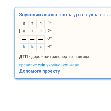
Звуковий аналіз
слова
дтп
в українськ
-1*
д
т
п
[
д
т
п
]
-2*
-3*
-4*
E
E
E
ДТП
- дорожно-транспортна пригода.
правопис слів української мови
Допомога проєкту