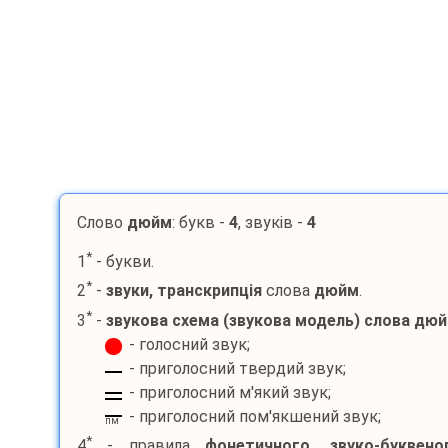
Слово
дюйм
: букв -
4
, звуків -
4
*
1
- букви.
*
2
-
звуки, транскрипція
слова
дюйм
.
*
3
-
звукова схема (звукова модель) слова
дюй
- голосний звук;
- приголосний твердий звук;
- приголосний м'який звук;
- приголосний пом'якшений звук;
пм
*
4
- правила
фонетичного, звуко-буквено