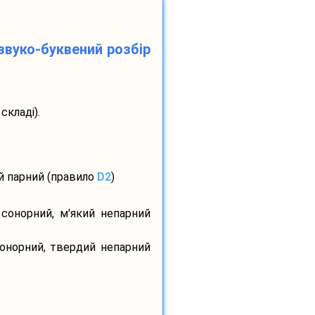
звуко-буквений розбір
складі).
ий парний (правило
D2
)
 сонорний, м'який непарний
сонорний, твердий непарний