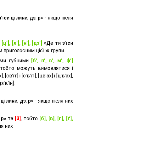
з
'ї
с
и
ц
і
л
и
н
и,
дз
,
р
» - якщо після
, [ц’], [л’], [н’], [дз’]
«
Д
е
т
и
з
'ї
с
и
приголосним цієї ж групи.
ими губними
[б’, п’, в’, м’, ф’]
 тобто можуть вимовлятися і
, [св’іт] і [с’в’іт], [цв’ах] і [ц’в’ах],
дз’в’iн].
и
ц
і
л
и
н
и,
дз
,
р
» - якщо після них
,
р
» та
[й]
, тобто
[б], [в], [г], [ґ],
ля них