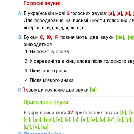
Голосні звуки:
В українській мові
6
голосних звуків:
[а], [е], [и], [
Для передавання на письмі шести голосних з
літер:
а, е, и, і, о, у, я, ю, є, ї.
Букви
Є, Ю, Я
позначають два звуки
[йе], [йу
знаходяться:
На початку слова
У середині та в кінці слова після голосного зв
Після апострофа
Після м'якого знака
Ї
завжди позначає два звуки
[йі]
Приголосні звуки:
В українській мові
32
приголосних звуки:
[б], [в
[з’], [дз], [дз’], [й], [к], [л], [л’], [м], [н], [н’], [п], [р], 
[ц’], [ч], [ш]