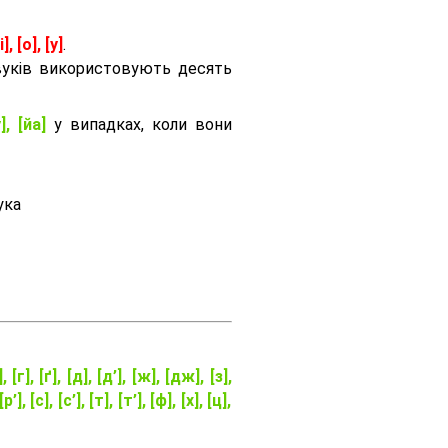
і], [о], [у]
.
вуків використовують десять
], [йа]
у випадках, коли вони
ука
], [г], [ґ], [д], [д’], [ж], [дж], [з],
[р’], [с], [с’], [т], [т’], [ф], [х], [ц],