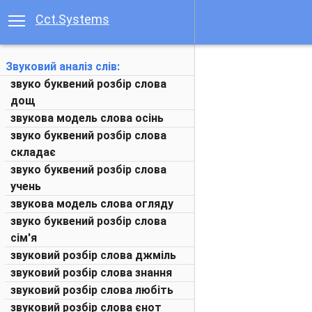
Cct.Systems
Звуковий аналіз слів:
звуко буквений розбір слова
дощ
звукова модель слова осінь
звуко буквений розбір слова
складає
звуко буквений розбір слова
учень
звукова модель слова огляду
звуко буквений розбір слова
сім'я
звуковий розбір слова джміль
звуковий розбір слова знання
звуковий розбір слова любіть
звуковий розбір слова єнот