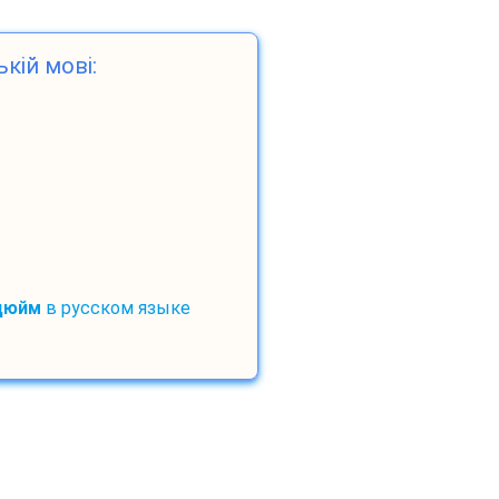
ькій мові:
дюйм
в русском языке