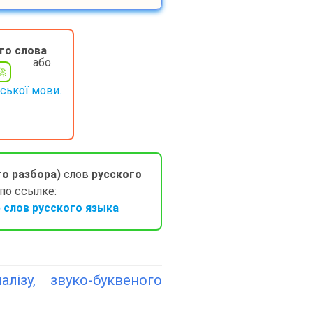
го слова
або
нської мови.
го разбора)
слов
русского
 по ссылке:
слов русского языка
лізу, звуко-буквеного