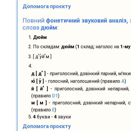
Допомога проєкту
Повний
фонетичний звуковий аналіз, 
слова
дюйм
:
1.
Дюйм
2. По складам:
дюйм
(
1
склад; наголос на
1-му
’
’
3. [ д
у
й
м ]
4.
’
д [ д
]
- приголосний, дзвінкий парний, м'як
ю
[ у
]
- голосний, наголошений (правило
A
)
’
й [ й
]
- приголосний, дзвінкий непарний,
(правило
D1
)
м [ м ]
- приголосний, дзвінкий непарний, 
(правило
E
)
5.
4
букви -
4
звуки
Допомога проєкту