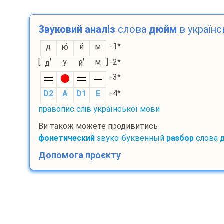
Звуковий аналіз
слова
дюйм
в українс
-1*
д
й
м
ю
’
’
[
у
м
]
-2*
д
й
-3*
-4*
D2
A
D1
E
правопис слів української мови
Ви також можете продивитись
фонетический
звуко-буквенный
разбор
слова
Допомога проєкту