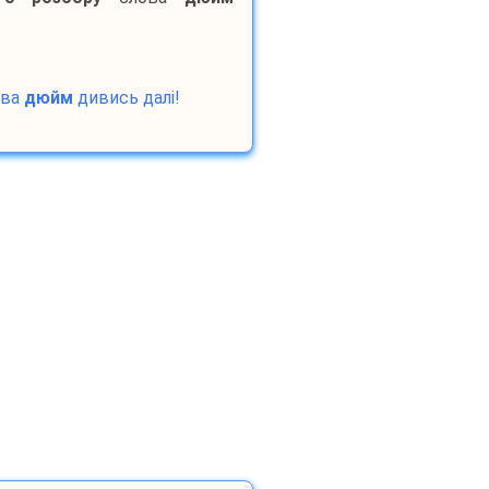
ова
дюйм
дивись далі!