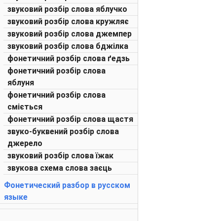
звуковий розбір слова яблучко
звуковий розбір слова кружляє
звуковий розбір слова джемпер
звуковий розбір слова бджілка
фонетичний розбір слова ґедзь
фонетичний розбір слова
яблуня
фонетичний розбір слова
сміється
фонетичний розбір слова щастя
звуко-буквений розбір слова
джерело
звуковий розбір слова їжак
звукова схема слова заєць
Фонетический разбор в русском
языке