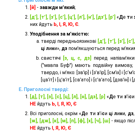
Приголосні м'які:
[й]
-
завжди м'який
;
[д’], [т’], [з’], [с’], [ц’], [л’], [н’], [дз’], [р’]
«
Д
е
т
и
них йдуть
Ь, І, Я, Ю, Є
.
Уподібнення за м’якістю:
тверді передньоязикові
[д’], [т’], [з’], [с’]
ц
і
л
и
н
и»,
дз
пом'якшуються перед м’яким 
cвистячі
[з, ц, с, дз]
перед напівм’як
("мавпа Буф") мають подвійну вимову,
твердо, і м’яко: [зв’ір] і [з’в’ір], [см’іх] і [с’м’іх]
[цв’іт] і [ц’в’іт], [св’ато] і [с’в’ато], [дзв’iн] і [
Приголосні тверді:
[д], [т], [з], [с], [ц], [л], [н], [дз], [р]
«
Д
е
т
и
з
'ї
с
НЕ
йдуть
Ь, І, Я, Ю, Є
Всі приголосні, окрім «
Д
е
т
и
з
'ї
с
и
ц
і
л
и
н
и,
дз
[ж], [дж], [к], [м], [п], [ф], [х], [ч], [ш]
- якщо піс
НЕ
йдуть
І, Я, Ю, Є