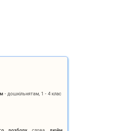
м
- дошкільнятам, 1 - 4 клас
го розбору
слова
дюйм