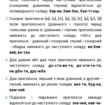
(сонорним, дзвінким, глухим) відносяться до
попереднього складу:
бар-ви, бам-бук, бал-ті-єць
.
Сонорні приголосні [м], [н], [н’], [в], [л], [л’], [р], [р’], [й]
після приголосного (дзвінкого і глухого) перед
голосним разом із дзвінким і глухим приголосним
належать до наступного складу, тобто два
приголосні - дзвінкий і сонорний, глухий і сонорний
- обидва належать до наступного складу:
ва-бли-
вий, ва-тра
.
Два дзвінкі або два глухі приголосні належать до
наступного складу:
до-ста-ви-ти, до-сти-га-ти,
на-дба-ти, дру-жба
.
Два приголосні, перший з яких дзвінкий, а другий—
глухий, належать до різних складів:
вез-ти, буд-ка,
важ-кий
.
Подвоєні і подовжені приголосні завжди
відносяться до наступного складу:
зна-ння, нав-ча-