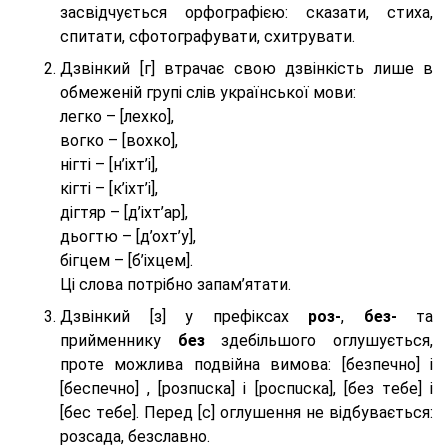
засвідчується орфографією: сказати, стиха,
спитати, сфотографувати, схитрувати.
Дзвінкий [г] втрачає свою дзвінкість лише в
обмеженій групі слів української мови:
легко – [лехко],
вогко – [вохко],
нігті – [н’іхт’і],
кігті – [к’іхт’і],
дігтяр – [д’іхт’ар],
дьогтю – [д’охт’у],
бігцем – [б’іхцем].
Ці слова потрібно запам’ятати.
Дзвінкий [з] у префіксах
роз-
,
без-
та
прийменнику
без
здебільшого оглушується,
проте можлива подвійна вимова: [безпeчно] і
[беспeчно] , [розпuска] і [роспuска], [без тeбе] і
[бес тeбе]. Перед [с] оглушення не відбувається:
розсада, безславно.