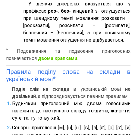
У деяких джерелах вказується, що у
префіксах
роз-
,
без-
кінцевий з- оглушується
при швидкому темпі мовлення: розказати –
[росказати], розсипати – [роc:ипати],
безпечний – [беспечний], а при повільному
темпі мовлення оглушення не відбувається.
*
Подовження та подвоєння приголосних
позначається
двома крапками
.
Правила поділу слова на склади в
українській мові*
Поділ слів на склади
в українській мові
не
довільний
, а підпорядковується певним правилам:
Будь-який приголосний між двома голосними
належить до наступного складу: го-ди-на, жа-рі-ти,
су-є-та, ту-го-ву-хий.
Сонорні приголосні [м], [н], [н’], [в], [л], [л’], [р], [р’], [й]
після голосного перед наступним приголосним