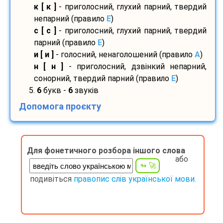
к [ к ]
- приголосний, глухий парний, твердий
непарний (правило
E
)
с [ с ]
- приголосний, глухий парний, твердий
парний (правило
E
)
и [ и ]
- голосний, ненаголошений (правило
A
)
н [ н ]
- приголосний, дзвінкий непарний,
сонорний, твердий парний (правило
E
)
5.
6
букв -
6
звуків
Допомога проєкту
Для фонетичного розбора іншого слова
або
подивіться
правопис слів української мови.