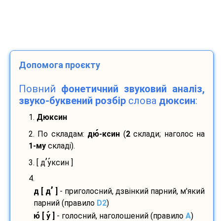
Допомога проєкту
Повний
фонетичний звуковий аналіз,
звуко-буквений розбір
слова
дюксин
:
1.
Дюксин
2. По складам:
дю
-
ксин
(
2
склади; наголос на
1-му
складі).
’
3. [ д
у
ксин ]
4.
’
д [ д
]
- приголосний, дзвінкий парний, м'який
парний (правило
D2
)
ю
[ у
]
- голосний, наголошений (правило
A
)