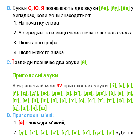
Букви
Є, Ю, Я
позначають два звуки
[йе], [йу], [йа]
у
випадках, коли вони знаходяться:
На початку слова
У середині та в кінці слова після голосного звука
Після апострофа
Після м'якого знака
Ї
завжди позначає два звуки
[йі]
Приголосні звуки:
В українській мові
32
приголосних звуки:
[б], [в], [г],
[ґ], [д], [д’], [ж], [дж], [з], [з’], [дз], [дз’], [й], [к], [л],
[л’], [м], [н], [н’], [п], [р], [р’], [с], [с’], [т], [т’], [ф], [х],
[ц], [ц’], [ч], [ш]
Приголосні м'які:
[й]
-
завжди м'який
;
[д’], [т’], [з’], [с’], [ц’], [л’], [н’], [дз’], [р’]
«
Д
е
т
и