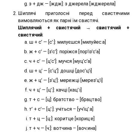
з + дж — [ждж]: з джерела [жджерела]
Шиплячі приголосні перед свистячими
вимовляються як парні їм свистячі.
Шиплячий + свистячий → свистячий +
свистячий
:
ш + с’ — [с’:]: милуєшся [милуйес:а]
ж + с’ — [з’с’]: поріжся [пор’із’с’а]
ч + с’ — [ц’с’]: мучся [муц’с’а]
ш + ц’ — [с’ц’]: дошці [дос’ц’і]
ж + ц’ — [з’ц’]: мережці [мерез’ц’і]
ч + ц’ — [ц’:]: качці [кац’:і]
т + с — [ц]: братство – [брaцтво]
т’ + с’— [ц’:]: учіться – [уч’іц’:a]
т + ц — [ц:]: коритце [кориц:е]
т + ч — [ч:]: вотчина – [вoч:ина]