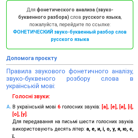
Для
фонетического анализа (звуко-
буквенного разбора)
слов
русского языка
,
пожалуйста, перейдите по ссылке:
ФОНЕТИЧЕСКИЙ звуко-буквенный разбор слов
русского языка
Допомога проєкту
Правила звукового фонетичного аналізу,
звуко-буквеного розбору слова в
українській мові:
Голосні звуки:
В українській мові
6
голосних звуків:
[а], [е], [и], [і],
[о], [у]
.
Для передавання на письмі шести голосних звуків
використовують десять літер:
а, е, и, і, о, у, я, ю, є,
ї.