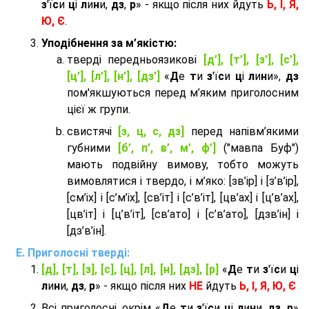
з
'ї
с
и
ц
і
л
и
н
и,
дз
,
р
» - якщо після них йдуть
Ь, І, Я,
Ю, Є
.
Уподібнення за м’якістю:
тверді передньоязикові
[д’], [т’], [з’], [с’],
[ц’], [л’], [н’], [дз’]
«
Д
е
т
и
з
'ї
с
и
ц
і
л
и
н
и»,
дз
пом'якшуються перед м’яким приголосним
цієї ж групи.
cвистячі
[з, ц, с, дз]
перед напівм’якими
губними
[б’, п’, в’, м’, ф’]
("мавпа Буф")
мають подвійну вимову, тобто можуть
вимовлятися і твердо, і м’яко: [зв’ір] і [з’в’ір],
[см’іх] і [с’м’іх], [св’іт] і [с’в’іт], [цв’ах] і [ц’в’ах],
[цв’іт] і [ц’в’іт], [св’ато] і [с’в’ато], [дзв’iн] і
[дз’в’iн].
Приголосні тверді:
[д], [т], [з], [с], [ц], [л], [н], [дз], [р]
«
Д
е
т
и
з
'ї
с
и
ц
і
л
и
н
и,
дз
,
р
» - якщо після них
НЕ
йдуть
Ь, І, Я, Ю, Є
Всі приголосні, окрім «
Д
е
т
и
з
'ї
с
и
ц
і
л
и
н
и,
дз
,
р
»