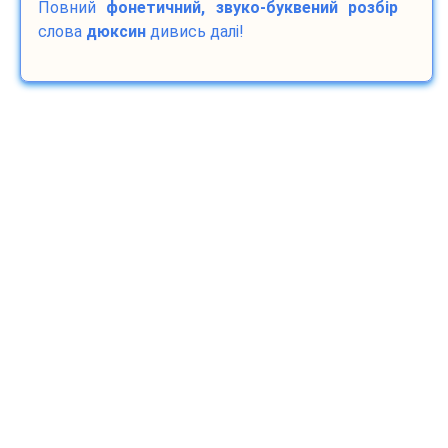
Повний
фонетичний, звуко-буквений розбір
слова
дюксин
дивись далі!