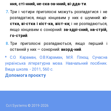
ння, сті-нний, не-ска-за-нний, ві-дда-ти
.
Три і чотири приголосні можуть розпадатися і не
розпадатися, якщо кінцевим у них є шумний:
кі-
стка, ві-стка і кіст-ка, віст-ка;
і не розпадаються,
якщо кінцевим є сонорний:
за-здрі-сний, на-стрій,
го-стрий
.
Три приголосні розпадаються, якщо перший і
останній у них — сонорний:
акорд-ний
.
*
С.О. Караман, О.В.Караман, М.Я. Плющ. Сучасна
українська літературна мова. Навчальний посібник.
Вища школа. - 2011, 560 с.
Допомога проєкту
Cct.Systems © 2019
-2026