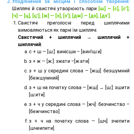
Уподібнення за місцем і способом творення:
Шиплячі й свистячі утворюють пари
[ш] — [c], [с’];
[ч] — [ц], [ц’]; [ж] — [з], [з’]; [дж] — [дз], [дз’]
.
Свистячі приголосні перед шиплячими
вимовляються як парні їм шиплячі.
Cвистячий + шиплячий → шиплячий +
шиплячий
:
с + ш — [ш:]: винісши – [вин’іш:и]
з + ж — [ж:]: зжати –[ж:ати]
з + ш у середині слова — [жш]: безшумний
[бежшумний]
з + ш на початку слова — [жш] → [ш:]: зшити
[ш:ити]
з + ч у середині слова — [жч]: безчинство –
[бежчинство]
з + ч на початку слова — [шч]: зчепити
[шчеипити]