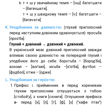
т + ш у звичайному темпі — [чш]: багатшати
– [багачшати],
т + ш у швидкому темпі — [ч:]: багатшати –
[багач:ати].
Уподібнення за дзвінкістю:
(глухий приголосний
перед наступним дзвінким одзвінчується): просьба
[проз’ба].
Глухий + дзвінкий → дзвінкий + дзвінкий.
В українській мові дзвінкий приголосний завжди
впливає своєю дзвінкістю на попередній глухий і
уподібнює його до себе: боротьба – [бород’ба],
вокзал – [воґзал], кісьба –[к’із’ба], футбол –
[фудбол], отже – [одже].
Уподібнення за глухістю:
Префікс і прийменник
з
перед кореневим
глухим приголосним оглушується: з тобою
[стобой’у], з книги [скниги]. Оглушення префікса
з-
перед [к], [п], [т], [ф], [х] ("кафе птах")