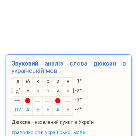
Звуковий аналіз
слова
дюксин
в
українській мові:
-1*
д
к
с
и
н
ю
’
[
у
к
с
и
н
]
-2*
д
-3*
-4*
D2
A
E
E
A
E
Дюксин
- населений пункт в Україні.
правопис слів української мови