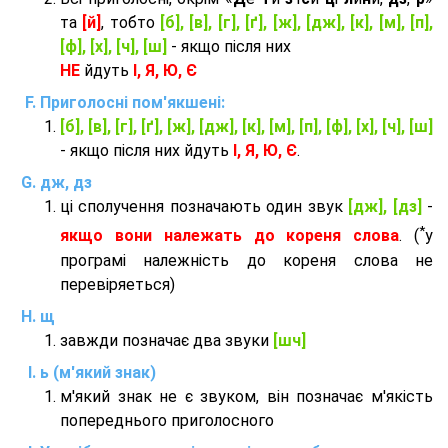
та
[й]
, тобто
[б], [в], [г], [ґ], [ж], [дж], [к], [м], [п],
[ф], [х], [ч], [ш]
- якщо після них
НЕ
йдуть
І, Я, Ю, Є
Приголосні пом'якшені:
[б], [в], [г], [ґ], [ж], [дж], [к], [м], [п], [ф], [х], [ч], [ш]
- якщо після них йдуть
І, Я, Ю, Є
.
дж, дз
ці сполучення позначають один звук
[дж], [дз]
-
*
якщо вони належать до кореня слова
. (
у
програмі належність до кореня слова не
перевіряеться)
щ
завжди позначає два звуки
[шч]
ь (м'який знак)
м'який знак не є звуком, він позначає м'якість
попереднього приголосного