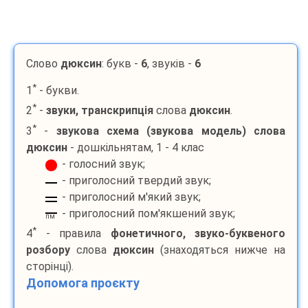
Слово
дюксин
: букв -
6
, звуків -
6
*
1
- букви.
*
2
-
звуки, транскрипція
слова
дюксин
.
*
3
-
звукова схема (звукова модель) слова
дюксин
- дошкільнятам, 1 - 4 клас
- голосний звук;
- приголосний твердий звук;
- приголосний м'який звук;
- приголосний пом'якшений звук;
пм
*
4
- правила
фонетичного, звуко-буквеного
розбору
слова
дюксин
(знаходяться нижче на
сторінці).
Допомога проєкту