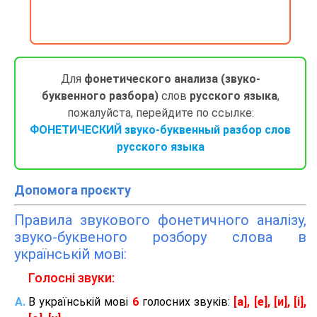
Для
фонетического анализа (звуко-
буквенного разбора)
слов
русского языка
,
пожалуйста, перейдите по ссылке:
ФОНЕТИЧЕСКИЙ звуко-буквенный разбор слов
русского языка
Допомога проєкту
Правила звукового фонетичного аналізу,
звуко-буквеного розбору слова в
українській мові:
Голосні звуки:
В українській мові
6
голосних звуків:
[а], [е], [и], [і],