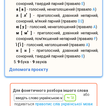
сонорний, твердий парний (правило
E
)
а [ а ]
- голосний, ненаголошений (правило
A
)
’
л [ л
]
- приголосний, дзвінкий непарний,
сонорний, м'який парний (правило
D2
)
ю [ у ]
- голосний, ненаголошений (правило
A
)
’
м [ м
]
- приголосний, дзвінкий непарний,
сонорний, пом'якшений непарний (правило
F
)
і
[ і
]
- голосний, наголошений (правило
A
)
н [ н ]
- приголосний, дзвінкий непарний,
сонорний, твердий парний (правило
E
)
5.
9
букв -
9
звуків
Допомога проєкту
Для фонетичного розбора іншого слова
або
подивіться
правопис слів української мови.