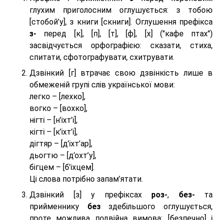
глухим приголосним оглушується: з тобою
[стобой’у], з книги [скниги]. Оглушення префікса
з-
перед [к], [п], [т], [ф], [х] ("кафе птах")
засвідчується орфографією: сказати, стиха,
спитати, сфотографувати, схитрувати.
Дзвінкий [г] втрачає свою дзвінкість лише в
обмеженій групі слів української мови:
легко – [лехко],
вогко – [вохко],
нігті – [н’іхт’і],
кігті – [к’іхт’і],
дігтяр – [д’іхт’ар],
дьогтю – [д’охт’у],
бігцем – [б’іхцем].
Ці слова потрібно запам’ятати.
Дзвінкий [з] у префіксах
роз-
,
без-
та
прийменнику
без
здебільшого оглушується,
проте можлива подвійна вимова: [безпeчно] і