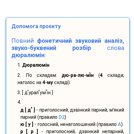
Допомога проєкту
Повний
фонетичний звуковий аналіз,
звуко-буквений розбір
слова
дюралюмін
:
1.
Дюралюмін
2. По складам:
дю-
ра-
лю-
мі
н
(
4
склади;
наголос на
4-му
складі).
’
’
’
3. [ д
урал
ум
і
н ]
4.
’
д [ д
]
- приголосний, дзвінкий парний, м'який
парний (правило
D2
)
ю [ у ]
- голосний, ненаголошений (правило
A
)
р [ р ]
- приголосний, дзвінкий непарний,