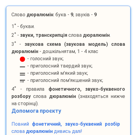
Слово
дюралюмін
: букв -
9
, звуків -
9
*
1
- букви.
*
2
-
звуки, транскрипція
слова
дюралюмін
.
*
3
-
звукова схема (звукова модель) слова
дюралюмін
- дошкільнятам, 1 - 4 клас
- голосний звук;
- приголосний твердий звук;
- приголосний м'який звук;
- приголосний пом'якшений звук;
пм
*
4
- правила
фонетичного, звуко-буквеного
розбору
слова
дюралюмін
(знаходяться нижче
на сторінці).
Допомога проєкту
Повний
фонетичний, звуко-буквений розбір
слова
дюралюмін
дивись далі!