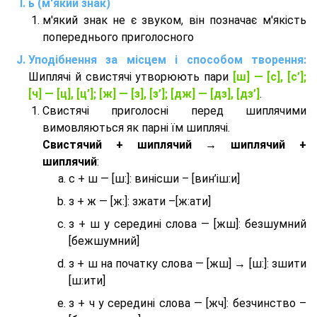
ь (м'який знак)
м'який знак не є звуком, він позначає м'якість
попереднього приголосного
Уподібнення за місцем і способом творення:
Шиплячі й свистячі утворюють пари
[ш] — [c], [с’];
[ч] — [ц], [ц’]; [ж] — [з], [з’]; [дж] — [дз], [дз’]
.
Свистячі приголосні перед шиплячими
вимовляються як парні їм шиплячі.
Cвистячий + шиплячий → шиплячий +
шиплячий
:
с + ш — [ш:]: винісши – [вин’іш:и]
з + ж — [ж:]: зжати –[ж:ати]
з + ш у середині слова — [жш]: безшумний
[бежшумний]
з + ш на початку слова — [жш] → [ш:]: зшити
[ш:ити]
з + ч у середині слова — [жч]: безчинство –