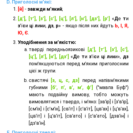
Приголосні м'які:
[й]
-
завжди м'який
;
[д’], [т’], [з’], [с’], [ц’], [л’], [н’], [дз’], [р’]
«
Д
е
т
и
з
'ї
с
и
ц
і
л
и
н
и,
дз
,
р
» - якщо після них йдуть
Ь, І, Я,
Ю, Є
.
Уподібнення за м’якістю:
тверді передньоязикові
[д’], [т’], [з’], [с’],
[ц’], [л’], [н’], [дз’]
«
Д
е
т
и
з
'ї
с
и
ц
і
л
и
н
и»,
дз
пом'якшуються перед м’яким приголосним
цієї ж групи.
cвистячі
[з, ц, с, дз]
перед напівм’якими
губними
[б’, п’, в’, м’, ф’]
("мавпа Буф")
мають подвійну вимову, тобто можуть
вимовлятися і твердо, і м’яко: [зв’ір] і [з’в’ір],
[см’іх] і [с’м’іх], [св’іт] і [с’в’іт], [цв’ах] і [ц’в’ах],
[цв’іт] і [ц’в’іт], [св’ато] і [с’в’ато], [дзв’iн] і
[дз’в’iн].
Приголосні тверді: