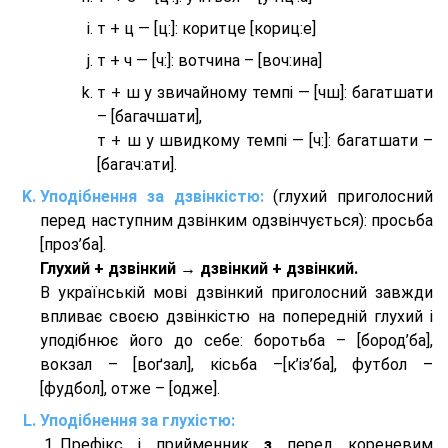
т + ц — [ц:]: коритце [кориц:е]
т + ч — [ч:]: вотчина – [вoч:ина]
т + ш у звичайному темпі — [чш]: багатшати
– [багачшати],
т + ш у швидкому темпі — [ч:]: багатшати –
[багач:ати].
Уподібнення за дзвінкістю:
(глухий приголосний
перед наступним дзвінким одзвінчується): просьба
[проз’ба].
Глухий + дзвінкий → дзвінкий + дзвінкий.
В українській мові дзвінкий приголосний завжди
впливає своєю дзвінкістю на попередній глухий і
уподібнює його до себе: боротьба – [бород’ба],
вокзал – [воґзал], кісьба –[к’із’ба], футбол –
[фудбол], отже – [одже].
Уподібнення за глухістю:
Префікс і прийменник
з
перед кореневим