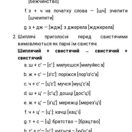
[бежчинство]
з + ч на початку слова — [шч]: зчепити
[шчеипити]
з + дж — [ждж]: з джерела [жджерела]
Шиплячі приголосні перед свистячими
вимовляються як парні їм свистячі.
Шиплячий + свистячий → свистячий +
свистячий
:
ш + с’ — [с’:]: милуєшся [милуйес:а]
ж + с’ — [з’с’]: поріжся [пор’із’с’а]
ч + с’ — [ц’с’]: мучся [муц’с’а]
ш + ц’ — [с’ц’]: дошці [дос’ц’і]
ж + ц’ — [з’ц’]: мережці [мерез’ц’і]
ч + ц’ — [ц’:]: качці [кац’:і]
т + с — [ц]: братство – [брaцтво]
т’ + с’— [ц’:]: учіться – [уч’іц’:a]