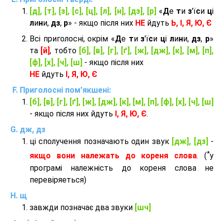
[д], [т], [з], [с], [ц], [л], [н], [дз], [р]
«
Д
е
т
и
з
'ї
с
и
ц
і
л
и
н
и,
дз
,
р
» - якщо після них
НЕ
йдуть
Ь, І, Я, Ю, Є
Всі приголосні, окрім «
Д
е
т
и
з
'ї
с
и
ц
і
л
и
н
и,
дз
,
р
»
та
[й]
, тобто
[б], [в], [г], [ґ], [ж], [дж], [к], [м], [п],
[ф], [х], [ч], [ш]
- якщо після них
НЕ
йдуть
І, Я, Ю, Є
Приголосні пом'якшені:
[б], [в], [г], [ґ], [ж], [дж], [к], [м], [п], [ф], [х], [ч], [ш]
- якщо після них йдуть
І, Я, Ю, Є
.
дж, дз
ці сполучення позначають один звук
[дж], [дз]
-
*
якщо вони належать до кореня слова
. (
у
програмі належність до кореня слова не
перевіряеться)
щ
завжди позначає два звуки
[шч]