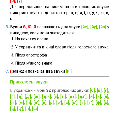
[о], [у]
.
Для передавання на письмі шести голосних звуків
використовують десять літер:
а, е, и, і, о, у, я, ю, є,
ї.
Букви
Є, Ю, Я
позначають два звуки
[йе], [йу], [йа]
у
випадках, коли вони знаходяться:
На початку слова
У середині та в кінці слова після голосного звука
Після апострофа
Після м'якого знака
Ї
завжди позначає два звуки
[йі]
Приголосні звуки:
В українській мові
32
приголосних звуки:
[б], [в], [г],
[ґ], [д], [д’], [ж], [дж], [з], [з’], [дз], [дз’], [й], [к], [л],
[л’], [м], [н], [н’], [п], [р], [р’], [с], [с’], [т], [т’], [ф], [х],
[ц], [ц’], [ч], [ш]