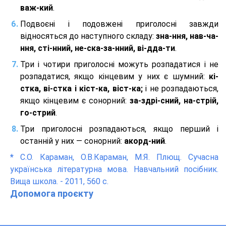
важ-кий
.
Подвоєні і подовжені приголосні завжди
відносяться до наступного складу:
зна-ння, нав-ча-
ння, сті-нний, не-ска-за-нний, ві-дда-ти
.
Три і чотири приголосні можуть розпадатися і не
розпадатися, якщо кінцевим у них є шумний:
кі-
стка, ві-стка і кіст-ка, віст-ка;
і не розпадаються,
якщо кінцевим є сонорний:
за-здрі-сний, на-стрій,
го-стрий
.
Три приголосні розпадаються, якщо перший і
останній у них — сонорний:
акорд-ний
.
*
С.О. Караман, О.В.Караман, М.Я. Плющ. Сучасна
українська літературна мова. Навчальний посібник.
Вища школа. - 2011, 560 с.
Допомога проєкту