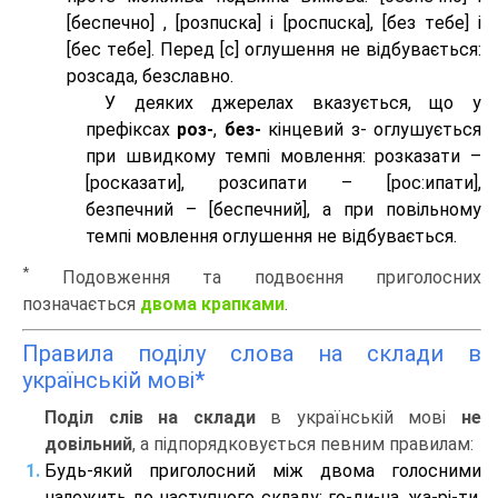
[беспeчно] , [розпuска] і [роспuска], [без тeбе] і
[бес тeбе]. Перед [с] оглушення не відбувається:
розсада, безславно.
У деяких джерелах вказується, що у
префіксах
роз-
,
без-
кінцевий з- оглушується
при швидкому темпі мовлення: розказати –
[росказати], розсипати – [роc:ипати],
безпечний – [беспечний], а при повільному
темпі мовлення оглушення не відбувається.
*
Подовження та подвоєння приголосних
позначається
двома крапками
.
Правила поділу слова на склади в
українській мові*
Поділ слів на склади
в українській мові
не
довільний
, а підпорядковується певним правилам:
Будь-який приголосний між двома голосними
належить до наступного складу: го-ди-на, жа-рі-ти,