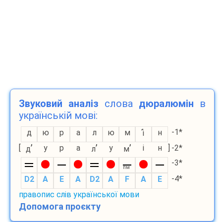
Звуковий аналіз
слова
дюралюмін
в
українській мові:
-1*
д
ю
р
а
л
ю
м
н
і
’
’
’
[
у
р
а
у
і
н
]
-2*
д
л
м
-3*
пм
-4*
D2
A
E
A
D2
A
F
A
E
правопис слів української мови
Допомога проєкту