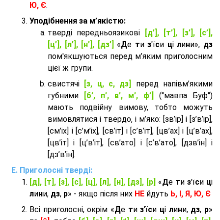
Ю, Є
.
Уподібнення за м’якістю:
тверді передньоязикові
[д’], [т’], [з’], [с’],
[ц’], [л’], [н’], [дз’]
«
Д
е
т
и
з
'ї
с
и
ц
і
л
и
н
и»,
дз
пом'якшуються перед м’яким приголосним
цієї ж групи.
cвистячі
[з, ц, с, дз]
перед напівм’якими
губними
[б’, п’, в’, м’, ф’]
("мавпа Буф")
мають подвійну вимову, тобто можуть
вимовлятися і твердо, і м’яко: [зв’ір] і [з’в’ір],
[см’іх] і [с’м’іх], [св’іт] і [с’в’іт], [цв’ах] і [ц’в’ах],
[цв’іт] і [ц’в’іт], [св’ато] і [с’в’ато], [дзв’iн] і
[дз’в’iн].
Приголосні тверді:
[д], [т], [з], [с], [ц], [л], [н], [дз], [р]
«
Д
е
т
и
з
'ї
с
и
ц
і
л
и
н
и,
дз
,
р
» - якщо після них
НЕ
йдуть
Ь, І, Я, Ю, Є
Всі приголосні, окрім «
Д
е
т
и
з
'ї
с
и
ц
і
л
и
н
и,
дз
,
р
»