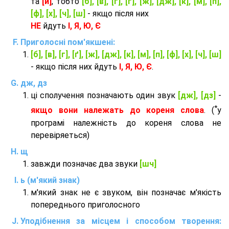
та
[й]
, тобто
[б], [в], [г], [ґ], [ж], [дж], [к], [м], [п],
[ф], [х], [ч], [ш]
- якщо після них
НЕ
йдуть
І, Я, Ю, Є
Приголосні пом'якшені:
[б], [в], [г], [ґ], [ж], [дж], [к], [м], [п], [ф], [х], [ч], [ш]
- якщо після них йдуть
І, Я, Ю, Є
.
дж, дз
ці сполучення позначають один звук
[дж], [дз]
-
*
якщо вони належать до кореня слова
. (
у
програмі належність до кореня слова не
перевіряеться)
щ
завжди позначає два звуки
[шч]
ь (м'який знак)
м'який знак не є звуком, він позначає м'якість
попереднього приголосного
Уподібнення за місцем і способом творення: