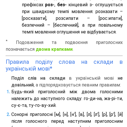
префіксах
роз-
,
без-
кінцевий з- оглушується
при швидкому темпі мовлення: розказати –
[росказати], розсипати – [роc:ипати],
безпечний – [беспечний], а при повільному
темпі мовлення оглушення не відбувається.
*
Подовження та подвоєння приголосних
позначається
двома крапками
.
Правила поділу слова на склади в
українській мові*
Поділ слів на склади
в українській мові
не
довільний
, а підпорядковується певним правилам:
Будь-який приголосний між двома голосними
належить до наступного складу: го-ди-на, жа-рі-ти,
су-є-та, ту-го-ву-хий.
Сонорні приголосні [м], [н], [н’], [в], [л], [л’], [р], [р’], [й]
після голосного перед наступним приголосним