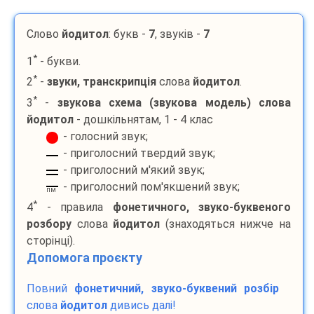
Слово
йодитол
: букв -
7
, звуків -
7
*
1
- букви.
*
2
-
звуки, транскрипція
слова
йодитол
.
*
3
-
звукова схема (звукова модель) слова
йодитол
- дошкільнятам, 1 - 4 клас
- голосний звук;
- приголосний твердий звук;
- приголосний м'який звук;
- приголосний пом'якшений звук;
пм
*
4
- правила
фонетичного, звуко-буквеного
розбору
слова
йодитол
(знаходяться нижче на
сторінці).
Допомога проєкту
Повний
фонетичний, звуко-буквений розбір
слова
йодитол
дивись далі!