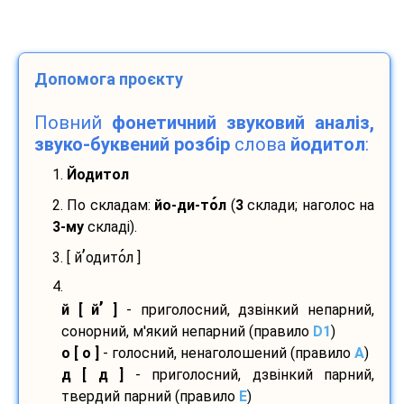
Допомога проєкту
Повний
фонетичний звуковий аналіз,
звуко-буквений розбір
слова
йодитол
:
1.
Йодитол
2. По складам:
йо-
ди-
то
л
(
3
склади; наголос на
3-му
складі).
’
3. [ й
одито
л ]
4.
’
й [ й
]
- приголосний, дзвінкий непарний,
сонорний, м'який непарний (правило
D1
)
о [ о ]
- голосний, ненаголошений (правило
A
)
д [ д ]
- приголосний, дзвінкий парний,
твердий парний (правило
E
)