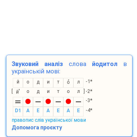
Звуковий аналіз
слова
йодитол
в
українській мові:
-1*
й
о
д
и
т
л
о
’
[
о
д
и
т
о
л
]
-2*
й
-3*
-4*
D1
A
E
A
E
A
E
правопис слів української мови
Допомога проєкту