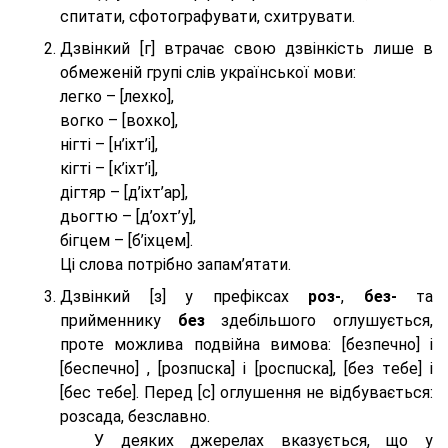
спитати, сфотографувати, схитрувати.
Дзвінкий [г] втрачає свою дзвінкість лише в
обмеженій групі слів української мови:
легко – [лехко],
вогко – [вохко],
нігті – [н’іхт’і],
кігті – [к’іхт’і],
дігтяр – [д’іхт’ар],
дьогтю – [д’охт’у],
бігцем – [б’іхцем].
Ці слова потрібно запам’ятати.
Дзвінкий [з] у префіксах
роз-
,
без-
та
прийменнику
без
здебільшого оглушується,
проте можлива подвійна вимова: [безпeчно] і
[беспeчно] , [розпuска] і [роспuска], [без тeбе] і
[бес тeбе]. Перед [с] оглушення не відбувається:
розсада, безславно.
У деяких джерелах вказується, що у