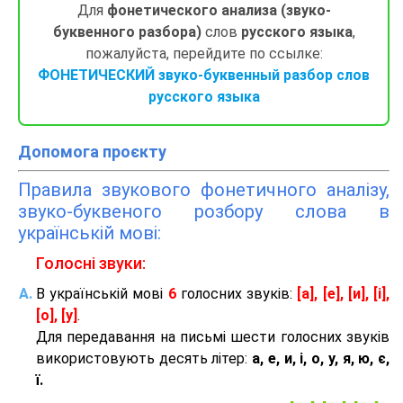
Для
фонетического анализа (звуко-
буквенного разбора)
слов
русского языка
,
пожалуйста, перейдите по ссылке:
ФОНЕТИЧЕСКИЙ звуко-буквенный разбор слов
русского языка
Допомога проєкту
Правила звукового фонетичного аналізу,
звуко-буквеного розбору слова в
українській мові:
Голосні звуки:
В українській мові
6
голосних звуків:
[а], [е], [и], [і],
[о], [у]
.
Для передавання на письмі шести голосних звуків
використовують десять літер:
а, е, и, і, о, у, я, ю, є,
ї.