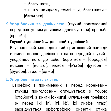
– [багачшати],
т + ш у швидкому темпі — [ч:]: багатшати –
[багач:ати].
Уподібнення за дзвінкістю:
(глухий приголосний
перед наступним дзвінким одзвінчується): просьба
[проз’ба].
Глухий + дзвінкий → дзвінкий + дзвінкий.
В українській мові дзвінкий приголосний завжди
впливає своєю дзвінкістю на попередній глухий і
уподібнює його до себе: боротьба – [бород’ба],
вокзал – [воґзал], кісьба –[к’із’ба], футбол –
[фудбол], отже – [одже].
Уподібнення за глухістю:
Префікс і прийменник
з
перед кореневим
глухим приголосним оглушується: з тобою
[стобой’у], з книги [скниги]. Оглушення префікса
з-
перед [к], [п], [т], [ф], [х] ("кафе птах")
засвідчується орфографією: сказати, стиха,