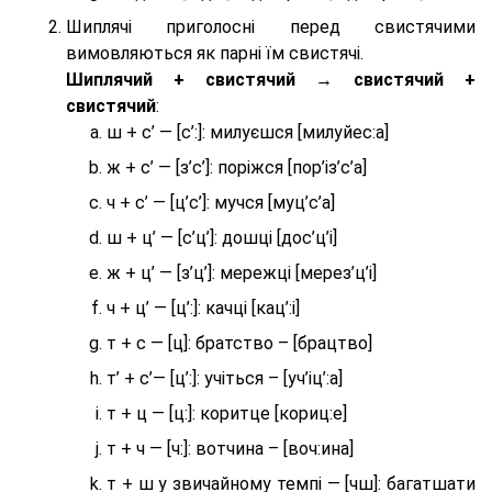
Шиплячі приголосні перед свистячими
вимовляються як парні їм свистячі.
Шиплячий + свистячий → свистячий +
свистячий
:
ш + с’ — [с’:]: милуєшся [милуйес:а]
ж + с’ — [з’с’]: поріжся [пор’із’с’а]
ч + с’ — [ц’с’]: мучся [муц’с’а]
ш + ц’ — [с’ц’]: дошці [дос’ц’і]
ж + ц’ — [з’ц’]: мережці [мерез’ц’і]
ч + ц’ — [ц’:]: качці [кац’:і]
т + с — [ц]: братство – [брaцтво]
т’ + с’— [ц’:]: учіться – [уч’іц’:a]
т + ц — [ц:]: коритце [кориц:е]
т + ч — [ч:]: вотчина – [вoч:ина]
т + ш у звичайному темпі — [чш]: багатшати