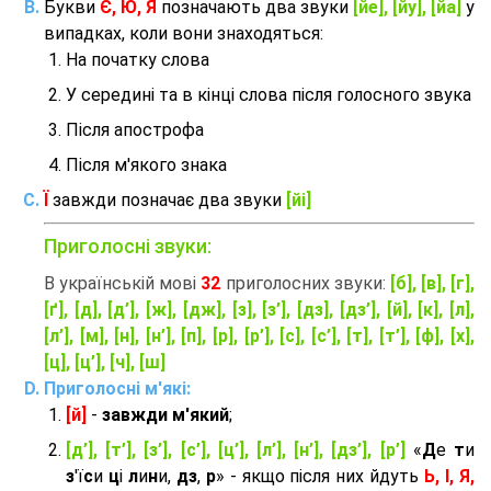
Букви
Є, Ю, Я
позначають два звуки
[йе], [йу], [йа]
у
випадках, коли вони знаходяться:
На початку слова
У середині та в кінці слова після голосного звука
Після апострофа
Після м'якого знака
Ї
завжди позначає два звуки
[йі]
Приголосні звуки:
В українській мові
32
приголосних звуки:
[б], [в], [г],
[ґ], [д], [д’], [ж], [дж], [з], [з’], [дз], [дз’], [й], [к], [л],
[л’], [м], [н], [н’], [п], [р], [р’], [с], [с’], [т], [т’], [ф], [х],
[ц], [ц’], [ч], [ш]
Приголосні м'які:
[й]
-
завжди м'який
;
[д’], [т’], [з’], [с’], [ц’], [л’], [н’], [дз’], [р’]
«
Д
е
т
и
з
'ї
с
и
ц
і
л
и
н
и,
дз
,
р
» - якщо після них йдуть
Ь, І, Я,