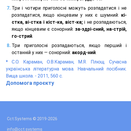
Три і чотири приголосні можуть розпадатися і не
розпадатися, якщо кінцевим у них є шумний:
кі-
стка, ві-стка і кіст-ка, віст-ка;
і не розпадаються,
якщо кінцевим є сонорний:
за-здрі-сний, на-стрій,
го-стрий
.
Три приголосні розпадаються, якщо перший і
останній у них — сонорний:
акорд-ний
.
*
С.О. Караман, О.В.Караман, М.Я. Плющ. Сучасна
українська літературна мова. Навчальний посібник.
Вища школа. - 2011, 560 с.
Допомога проєкту
Cct.Systems © 2019
-2026
info@cct.systems