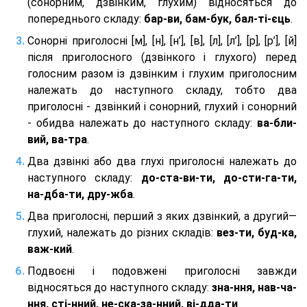
(сонорним, дзвінким, глухим) відносяться до
попереднього складу:
бар-ви, бам-бук, бал-ті-єць
.
Сонорні приголосні [м], [н], [н’], [в], [л], [л’], [р], [р’], [й]
після приголосного (дзвінкого і глухого) перед
голосним разом із дзвінким і глухим приголосним
належать до наступного складу, тобто два
приголосні - дзвінкий і сонорний, глухий і сонорний
- обидва належать до наступного складу:
ва-бли-
вий, ва-тра
.
Два дзвінкі або два глухі приголосні належать до
наступного складу:
до-ста-ви-ти, до-сти-га-ти,
на-дба-ти, дру-жба
.
Два приголосні, перший з яких дзвінкий, а другий—
глухий, належать до різних складів:
вез-ти, буд-ка,
важ-кий
.
Подвоєні і подовжені приголосні завжди
відносяться до наступного складу:
зна-ння, нав-ча-
ння, сті-нний, не-ска-за-нний, ві-дда-ти
.