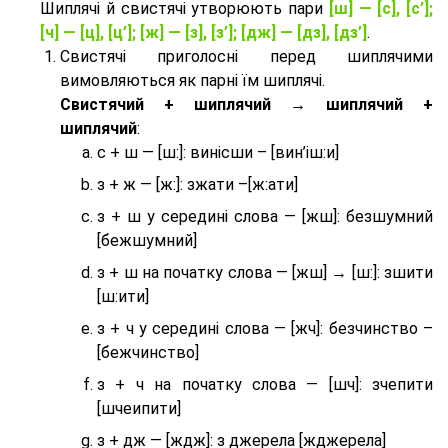
Шиплячі й свистячі утворюють пари
[ш] — [c], [с’];
[ч] — [ц], [ц’]; [ж] — [з], [з’]; [дж] — [дз], [дз’]
.
Свистячі приголосні перед шиплячими
вимовляються як парні їм шиплячі.
Cвистячий + шиплячий → шиплячий +
шиплячий
:
с + ш — [ш:]: винісши – [вин’іш:и]
з + ж — [ж:]: зжати –[ж:ати]
з + ш у середині слова — [жш]: безшумний
[бежшумний]
з + ш на початку слова — [жш] → [ш:]: зшити
[ш:ити]
з + ч у середині слова — [жч]: безчинство –
[бежчинство]
з + ч на початку слова — [шч]: зчепити
[шчеипити]
з + дж — [ждж]: з джерела [жджерела]