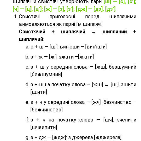
Шиплячі й свистячі утворюють пари
[ш] — [c], [с’];
[ч] — [ц], [ц’]; [ж] — [з], [з’]; [дж] — [дз], [дз’]
.
Свистячі приголосні перед шиплячими
вимовляються як парні їм шиплячі.
Cвистячий + шиплячий → шиплячий +
шиплячий
:
с + ш — [ш:]: винісши – [вин’іш:и]
з + ж — [ж:]: зжати –[ж:ати]
з + ш у середині слова — [жш]: безшумний
[бежшумний]
з + ш на початку слова — [жш] → [ш:]: зшити
[ш:ити]
з + ч у середині слова — [жч]: безчинство –
[бежчинство]
з + ч на початку слова — [шч]: зчепити
[шчеипити]
з + дж — [ждж]: з джерела [жджерела]