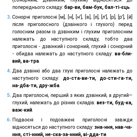
попереднього складу:
бар-ви, бам-бук, бал-ті-єць
.
Сонорні приголосні [м], [н], [н’], [в], [л], [л’], [р], [р’], [й]
після приголосного (дзвінкого і глухого) перед
голосним разом із дзвінким і глухим приголосним
належать до наступного складу, тобто два
приголосні - дзвінкий і сонорний, глухий і сонорний
- обидва належать до наступного складу:
ва-бли-
вий, ва-тра
.
Два дзвінкі або два глухі приголосні належать до
наступного складу:
до-ста-ви-ти, до-сти-га-ти,
на-дба-ти, дру-жба
.
Два приголосні, перший з яких дзвінкий, а другий—
глухий, належать до різних складів:
вез-ти, буд-ка,
важ-кий
.
Подвоєні і подовжені приголосні завжди
відносяться до наступного складу:
зна-ння, нав-ча-
ння, сті-нний, не-ска-за-нний, ві-дда-ти
.