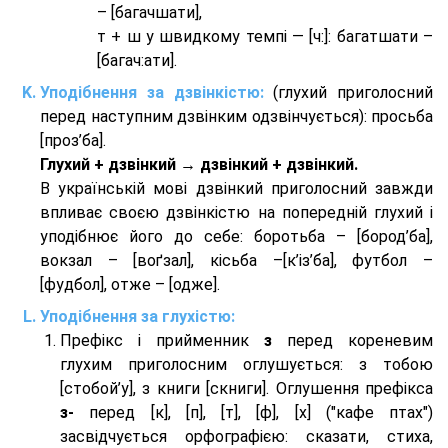
– [багачшати],
т + ш у швидкому темпі — [ч:]: багатшати –
[багач:ати].
Уподібнення за дзвінкістю:
(глухий приголосний
перед наступним дзвінким одзвінчується): просьба
[проз’ба].
Глухий + дзвінкий → дзвінкий + дзвінкий.
В українській мові дзвінкий приголосний завжди
впливає своєю дзвінкістю на попередній глухий і
уподібнює його до себе: боротьба – [бород’ба],
вокзал – [воґзал], кісьба –[к’із’ба], футбол –
[фудбол], отже – [одже].
Уподібнення за глухістю:
Префікс і прийменник
з
перед кореневим
глухим приголосним оглушується: з тобою
[стобой’у], з книги [скниги]. Оглушення префікса
з-
перед [к], [п], [т], [ф], [х] ("кафе птах")
засвідчується орфографією: сказати, стиха,