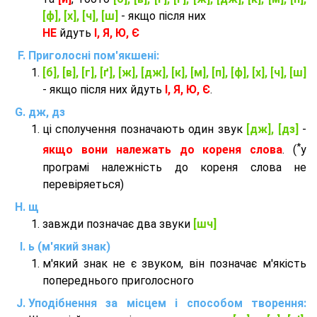
[ф], [х], [ч], [ш]
- якщо після них
НЕ
йдуть
І, Я, Ю, Є
Приголосні пом'якшені:
[б], [в], [г], [ґ], [ж], [дж], [к], [м], [п], [ф], [х], [ч], [ш]
- якщо після них йдуть
І, Я, Ю, Є
.
дж, дз
ці сполучення позначають один звук
[дж], [дз]
-
*
якщо вони належать до кореня слова
. (
у
програмі належність до кореня слова не
перевіряеться)
щ
завжди позначає два звуки
[шч]
ь (м'який знак)
м'який знак не є звуком, він позначає м'якість
попереднього приголосного
Уподібнення за місцем і способом творення: