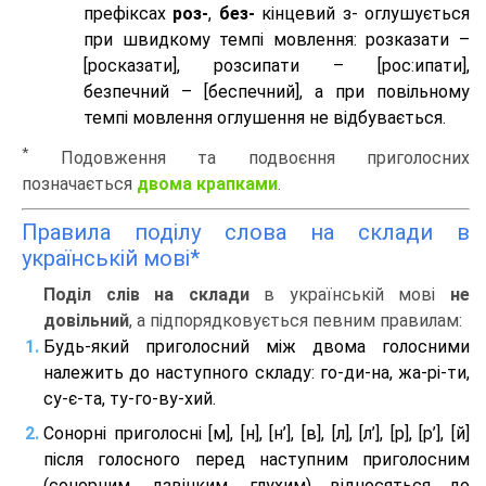
префіксах
роз-
,
без-
кінцевий з- оглушується
при швидкому темпі мовлення: розказати –
[росказати], розсипати – [роc:ипати],
безпечний – [беспечний], а при повільному
темпі мовлення оглушення не відбувається.
*
Подовження та подвоєння приголосних
позначається
двома крапками
.
Правила поділу слова на склади в
українській мові*
Поділ слів на склади
в українській мові
не
довільний
, а підпорядковується певним правилам:
Будь-який приголосний між двома голосними
належить до наступного складу: го-ди-на, жа-рі-ти,
су-є-та, ту-го-ву-хий.
Сонорні приголосні [м], [н], [н’], [в], [л], [л’], [р], [р’], [й]
після голосного перед наступним приголосним
(сонорним, дзвінким, глухим) відносяться до