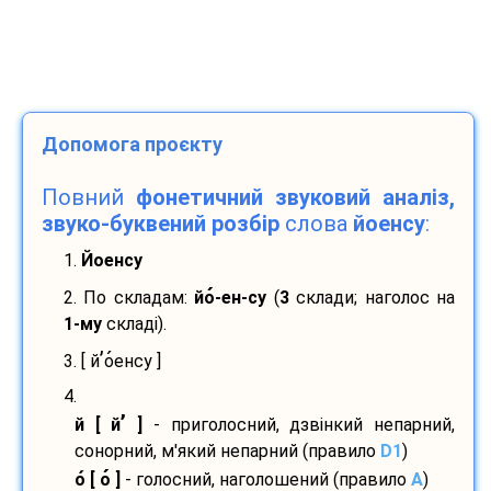
Допомога проєкту
Повний
фонетичний звуковий аналіз,
звуко-буквений розбір
слова
йоенсу
:
1.
Йоенсу
2. По складам:
йо
-
ен-
су
(
3
склади; наголос на
1-му
складі).
’
3. [ й
о
енсу ]
4.
’
й [ й
]
- приголосний, дзвінкий непарний,
сонорний, м'який непарний (правило
D1
)
о
[ о
]
- голосний, наголошений (правило
A
)