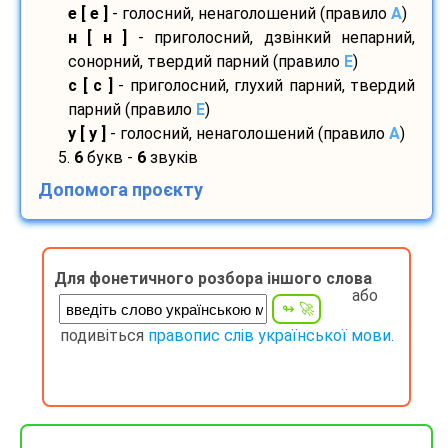
е [ е ]
- голосний, ненаголошений (правило
A
)
н [ н ]
- приголосний, дзвінкий непарний,
сонорний, твердий парний (правило
E
)
с [ с ]
- приголосний, глухий парний, твердий
парний (правило
E
)
у [ у ]
- голосний, ненаголошений (правило
A
)
5.
6
букв -
6
звуків
Допомога проєкту
Для фонетичного розбора іншого слова
або
подивіться
правопис слів української мови.