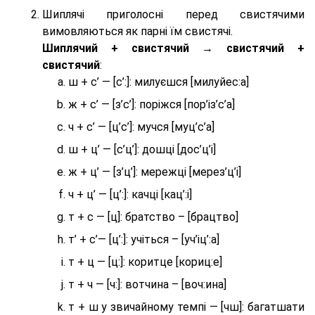
Шиплячі приголосні перед свистячими
вимовляються як парні їм свистячі.
Шиплячий + свистячий → свистячий +
свистячий
:
ш + с’ — [с’:]: милуєшся [милуйес:а]
ж + с’ — [з’с’]: поріжся [пор’із’с’а]
ч + с’ — [ц’с’]: мучся [муц’с’а]
ш + ц’ — [с’ц’]: дошці [дос’ц’і]
ж + ц’ — [з’ц’]: мережці [мерез’ц’і]
ч + ц’ — [ц’:]: качці [кац’:і]
т + с — [ц]: братство – [брaцтво]
т’ + с’— [ц’:]: учіться – [уч’іц’:a]
т + ц — [ц:]: коритце [кориц:е]
т + ч — [ч:]: вотчина – [вoч:ина]
т + ш у звичайному темпі — [чш]: багатшати