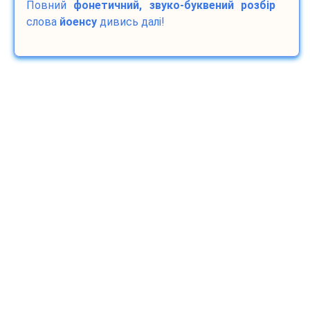
Повний
фонетичний, звуко-буквений розбір
слова
йоенсу
дивись далі!