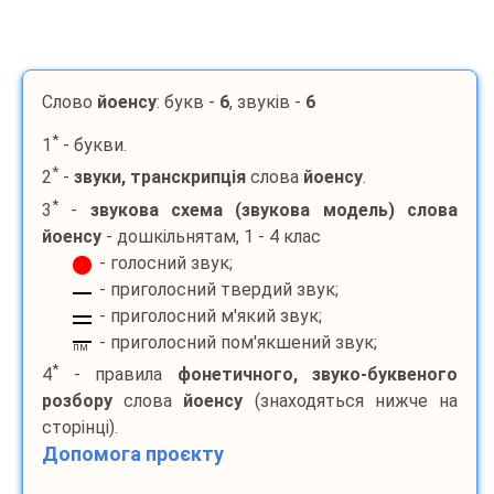
Слово
йоенсу
: букв -
6
, звуків -
6
*
1
- букви.
*
2
-
звуки, транскрипція
слова
йоенсу
.
*
3
-
звукова схема (звукова модель) слова
йоенсу
- дошкільнятам, 1 - 4 клас
- голосний звук;
- приголосний твердий звук;
- приголосний м'який звук;
- приголосний пом'якшений звук;
пм
*
4
- правила
фонетичного, звуко-буквеного
розбору
слова
йоенсу
(знаходяться нижче на
сторінці).
Допомога проєкту