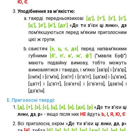
Ю, Є
.
Уподібнення за м’якістю:
тверді передньоязикові
[д’], [т’], [з’], [с’],
[ц’], [л’], [н’], [дз’]
«
Д
е
т
и
з
'ї
с
и
ц
і
л
и
н
и»,
дз
пом'якшуються перед м’яким приголосним
цієї ж групи.
cвистячі
[з, ц, с, дз]
перед напівм’якими
губними
[б’, п’, в’, м’, ф’]
("мавпа Буф")
мають подвійну вимову, тобто можуть
вимовлятися і твердо, і м’яко: [зв’ір] і [з’в’ір],
[см’іх] і [с’м’іх], [св’іт] і [с’в’іт], [цв’ах] і [ц’в’ах],
[цв’іт] і [ц’в’іт], [св’ато] і [с’в’ато], [дзв’iн] і
[дз’в’iн].
Приголосні тверді:
[д], [т], [з], [с], [ц], [л], [н], [дз], [р]
«
Д
е
т
и
з
'ї
с
и
ц
і
л
и
н
и,
дз
,
р
» - якщо після них
НЕ
йдуть
Ь, І, Я, Ю, Є
Всі приголосні, окрім «
Д
е
т
и
з
'ї
с
и
ц
і
л
и
н
и,
дз
,
р
»
та
[й]
, тобто
[б], [в], [г], [ґ], [ж], [дж], [к], [м], [п],