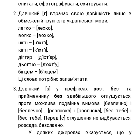
спитати, сфотографувати, схитрувати.
Дзвінкий [г] втрачає свою дзвінкість лише в
обмеженій групі слів української мови:
легко – [лехко],
вогко – [вохко],
нігті – [н’іхт’і],
кігті – [к’іхт’і],
дігтяр – [д’іхт’ар],
дьогтю – [д’охт’у],
бігцем – [б’іхцем].
Ці слова потрібно запам’ятати.
Дзвінкий [з] у префіксах
роз-
,
без-
та
прийменнику
без
здебільшого оглушується,
проте можлива подвійна вимова: [безпeчно] і
[беспeчно] , [розпuска] і [роспuска], [без тeбе] і
[бес тeбе]. Перед [с] оглушення не відбувається:
розсада, безславно.
У деяких джерелах вказується, що у