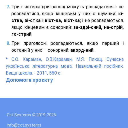
Три і чотири приголосні можуть розпадатися і не
розпадатися, якщо кінцевим у них є шумний:
кі-
стка, ві-стка і кіст-ка, віст-ка;
і не розпадаються,
якщо кінцевим є сонорний:
за-здрі-сний, на-стрій,
го-стрий
.
Три приголосні розпадаються, якщо перший і
останній у них — сонорний:
акорд-ний
.
*
С.О. Караман, О.В.Караман, М.Я. Плющ. Сучасна
українська літературна мова. Навчальний посібник.
Вища школа. - 2011, 560 с.
Допомога проєкту
Cct.Systems © 2019
-2026
info@cct.systems