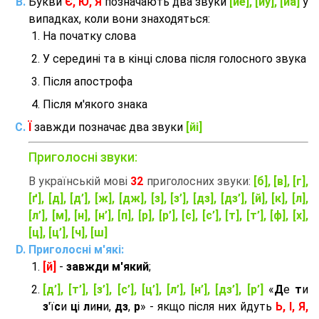
Букви
Є, Ю, Я
позначають два звуки
[йе], [йу], [йа]
у
випадках, коли вони знаходяться:
На початку слова
У середині та в кінці слова після голосного звука
Після апострофа
Після м'якого знака
Ї
завжди позначає два звуки
[йі]
Приголосні звуки:
В українській мові
32
приголосних звуки:
[б], [в], [г],
[ґ], [д], [д’], [ж], [дж], [з], [з’], [дз], [дз’], [й], [к], [л],
[л’], [м], [н], [н’], [п], [р], [р’], [с], [с’], [т], [т’], [ф], [х],
[ц], [ц’], [ч], [ш]
Приголосні м'які:
[й]
-
завжди м'який
;
[д’], [т’], [з’], [с’], [ц’], [л’], [н’], [дз’], [р’]
«
Д
е
т
и
з
'ї
с
и
ц
і
л
и
н
и,
дз
,
р
» - якщо після них йдуть
Ь, І, Я,