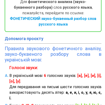
Для
фонетического анализа (звуко-
буквенного разбора)
слов
русского языка
,
пожалуйста, перейдите по ссылке:
ФОНЕТИЧЕСКИЙ звуко-буквенный разбор слов
русского языка
Допомога проєкту
Правила звукового фонетичного аналізу,
звуко-буквеного розбору слова в
українській мові:
Голосні звуки:
В українській мові
6
голосних звуків:
[а], [е], [и], [і],
[о], [у]
.
Для передавання на письмі шести голосних звуків
використовують десять літер:
а, е, и, і, о, у, я, ю, є,
ї.