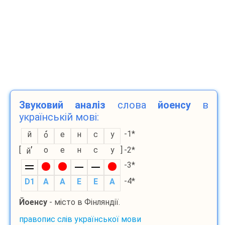
Звуковий аналіз
слова
йоенсу
в
українській мові:
-1*
й
е
н
с
у
о
’
[
о
е
н
с
у
]
-2*
й
-3*
-4*
D1
A
A
E
E
A
Йоенсу
- місто в Фінляндії.
правопис слів української мови