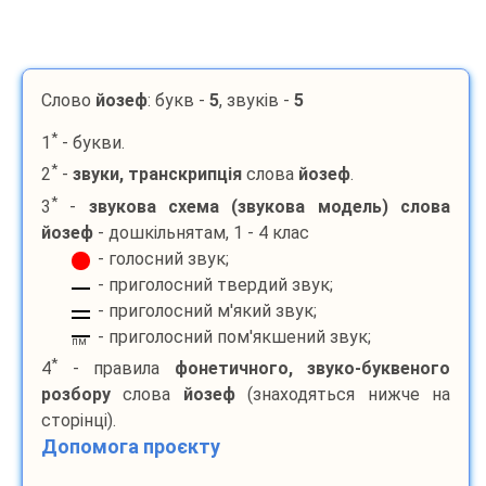
Слово
йозеф
: букв -
5
, звуків -
5
*
1
- букви.
*
2
-
звуки, транскрипція
слова
йозеф
.
*
3
-
звукова схема (звукова модель) слова
йозеф
- дошкільнятам, 1 - 4 клас
- голосний звук;
- приголосний твердий звук;
- приголосний м'який звук;
- приголосний пом'якшений звук;
пм
*
4
- правила
фонетичного, звуко-буквеного
розбору
слова
йозеф
(знаходяться нижче на
сторінці).
Допомога проєкту