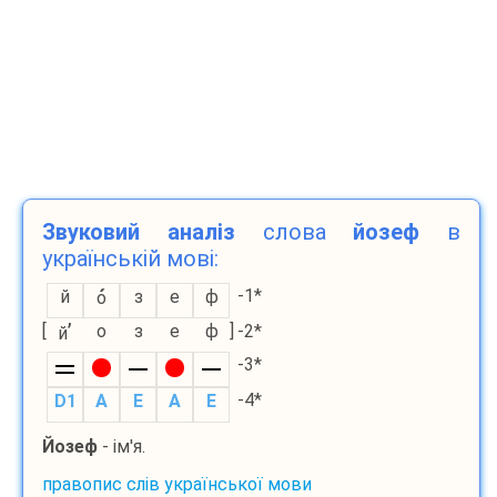
Звуковий аналіз
слова
йозеф
в
українській мові:
-1*
й
з
е
ф
о
’
[
о
з
е
ф
]
-2*
й
-3*
-4*
D1
A
E
A
E
Йозеф
- ім'я.
правопис слів української мови