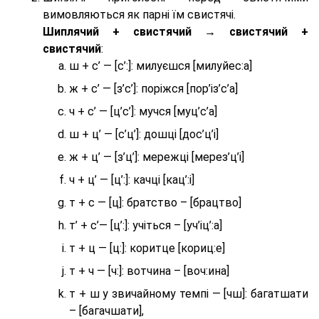
вимовляються як парні їм свистячі.
Шиплячий + свистячий → свистячий +
свистячий
:
ш + с’ — [с’:]: милуєшся [милуйес:а]
ж + с’ — [з’с’]: поріжся [пор’із’с’а]
ч + с’ — [ц’с’]: мучся [муц’с’а]
ш + ц’ — [с’ц’]: дошці [дос’ц’і]
ж + ц’ — [з’ц’]: мережці [мерез’ц’і]
ч + ц’ — [ц’:]: качці [кац’:і]
т + с — [ц]: братство – [брaцтво]
т’ + с’— [ц’:]: учіться – [уч’іц’:a]
т + ц — [ц:]: коритце [кориц:е]
т + ч — [ч:]: вотчина – [вoч:ина]
т + ш у звичайному темпі — [чш]: багатшати
– [багачшати],