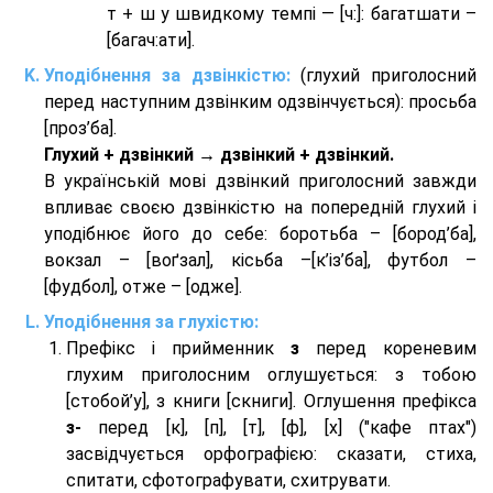
т + ш у швидкому темпі — [ч:]: багатшати –
[багач:ати].
Уподібнення за дзвінкістю:
(глухий приголосний
перед наступним дзвінким одзвінчується): просьба
[проз’ба].
Глухий + дзвінкий → дзвінкий + дзвінкий.
В українській мові дзвінкий приголосний завжди
впливає своєю дзвінкістю на попередній глухий і
уподібнює його до себе: боротьба – [бород’ба],
вокзал – [воґзал], кісьба –[к’із’ба], футбол –
[фудбол], отже – [одже].
Уподібнення за глухістю:
Префікс і прийменник
з
перед кореневим
глухим приголосним оглушується: з тобою
[стобой’у], з книги [скниги]. Оглушення префікса
з-
перед [к], [п], [т], [ф], [х] ("кафе птах")
засвідчується орфографією: сказати, стиха,
спитати, сфотографувати, схитрувати.