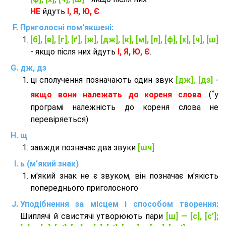
НЕ
йдуть
І, Я, Ю, Є
Приголосні пом'якшені:
[б], [в], [г], [ґ], [ж], [дж], [к], [м], [п], [ф], [х], [ч], [ш]
- якщо після них йдуть
І, Я, Ю, Є
.
дж, дз
ці сполучення позначають один звук
[дж], [дз]
-
*
якщо вони належать до кореня слова
. (
у
програмі належність до кореня слова не
перевіряеться)
щ
завжди позначає два звуки
[шч]
ь (м'який знак)
м'який знак не є звуком, він позначає м'якість
попереднього приголосного
Уподібнення за місцем і способом творення:
Шиплячі й свистячі утворюють пари
[ш] — [c], [с’];