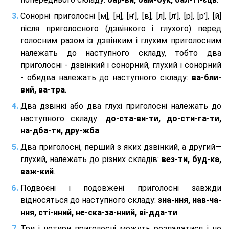
Сонорні приголосні [м], [н], [н’], [в], [л], [л’], [р], [р’], [й]
після приголосного (дзвінкого і глухого) перед
голосним разом із дзвінким і глухим приголосним
належать до наступного складу, тобто два
приголосні - дзвінкий і сонорний, глухий і сонорний
- обидва належать до наступного складу:
ва-бли-
вий, ва-тра
.
Два дзвінкі або два глухі приголосні належать до
наступного складу:
до-ста-ви-ти, до-сти-га-ти,
на-дба-ти, дру-жба
.
Два приголосні, перший з яких дзвінкий, а другий—
глухий, належать до різних складів:
вез-ти, буд-ка,
важ-кий
.
Подвоєні і подовжені приголосні завжди
відносяться до наступного складу:
зна-ння, нав-ча-
ння, сті-нний, не-ска-за-нний, ві-дда-ти
.
Три і чотири приголосні можуть розпадатися і не