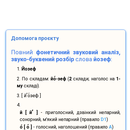
Допомога проєкту
Повний
фонетичний звуковий аналіз,
звуко-буквений розбір
слова
йозеф
:
1.
Йозеф
2. По складам:
йо
-
зеф
(
2
склади; наголос на
1-
му
складі).
’
3. [ й
о
зеф ]
4.
’
й [ й
]
- приголосний, дзвінкий непарний,
сонорний, м'який непарний (правило
D1
)
о
[ о
]
- голосний, наголошений (правило
A
)