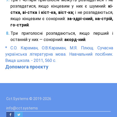
розпадатися, якщо кінцевим у них є шумний:
кі-
стка, ві-стка і кіст-ка, віст-ка;
і не розпадаються,
якщо кінцевим є сонорний:
за-здрі-сний, на-стрій,
го-стрий
.
Три приголосні розпадаються, якщо перший і
останній у них — сонорний:
акорд-ний
.
*
С.О. Караман, О.В.Караман, М.Я. Плющ. Сучасна
українська літературна мова. Навчальний посібник.
Вища школа. - 2011, 560 с.
Допомога проєкту
Cct.Systems © 2019
-2026
info@cct.systems