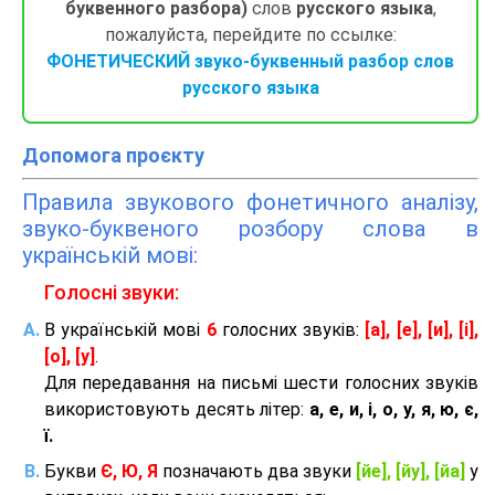
буквенного разбора)
слов
русского языка
,
пожалуйста, перейдите по ссылке:
ФОНЕТИЧЕСКИЙ звуко-буквенный разбор слов
русского языка
Допомога проєкту
Правила звукового фонетичного аналізу,
звуко-буквеного розбору слова в
українській мові:
Голосні звуки:
В українській мові
6
голосних звуків:
[а], [е], [и], [і],
[о], [у]
.
Для передавання на письмі шести голосних звуків
використовують десять літер:
а, е, и, і, о, у, я, ю, є,
ї.
Букви
Є, Ю, Я
позначають два звуки
[йе], [йу], [йа]
у