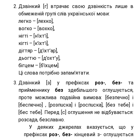
Дзвінкий [г] втрачає свою дзвінкість лише в
обмеженій групі слів української мови:
легко – [лехко],
вогко – [вохко],
нігті – [н’іхт’і],
кігті – [к’іхт’і],
дігтяр – [д’іхт’ар],
дьогтю – [д’охт’у],
бігцем – [б’іхцем].
Ці слова потрібно запам’ятати.
Дзвінкий [з] у префіксах
роз-
,
без-
та
прийменнику
без
здебільшого оглушується,
проте можлива подвійна вимова: [безпeчно] і
[беспeчно] , [розпuска] і [роспuска], [без тeбе] і
[бес тeбе]. Перед [с] оглушення не відбувається:
розсада, безславно.
У деяких джерелах вказується, що у
префіксах
роз-
,
без-
кінцевий з- оглушується