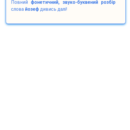
Повний
фонетичний, звуко-буквений розбір
слова
йозеф
дивись далі!