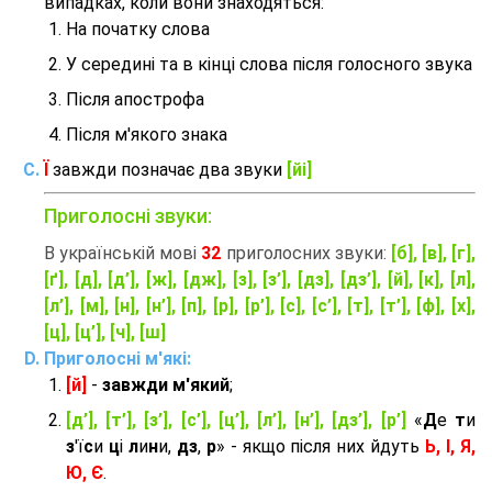
випадках, коли вони знаходяться:
На початку слова
У середині та в кінці слова після голосного звука
Після апострофа
Після м'якого знака
Ї
завжди позначає два звуки
[йі]
Приголосні звуки:
В українській мові
32
приголосних звуки:
[б], [в], [г],
[ґ], [д], [д’], [ж], [дж], [з], [з’], [дз], [дз’], [й], [к], [л],
[л’], [м], [н], [н’], [п], [р], [р’], [с], [с’], [т], [т’], [ф], [х],
[ц], [ц’], [ч], [ш]
Приголосні м'які:
[й]
-
завжди м'який
;
[д’], [т’], [з’], [с’], [ц’], [л’], [н’], [дз’], [р’]
«
Д
е
т
и
з
'ї
с
и
ц
і
л
и
н
и,
дз
,
р
» - якщо після них йдуть
Ь, І, Я,
Ю, Є
.