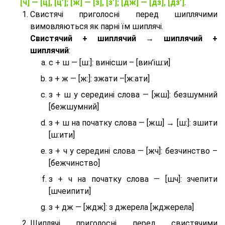
[ч] — [ц], [ц’]; [ж] — [з], [з’]; [дж] — [дз], [дз’]
.
Свистячі приголосні перед шиплячими
вимовляються як парні їм шиплячі.
Cвистячий + шиплячий → шиплячий +
шиплячий
:
с + ш — [ш:]: винісши – [вин’іш:и]
з + ж — [ж:]: зжати –[ж:ати]
з + ш у середині слова — [жш]: безшумний
[бежшумний]
з + ш на початку слова — [жш] → [ш:]: зшити
[ш:ити]
з + ч у середині слова — [жч]: безчинство –
[бежчинство]
з + ч на початку слова — [шч]: зчепити
[шчеипити]
з + дж — [ждж]: з джерела [жджерела]
Шиплячі приголосні перед свистячими