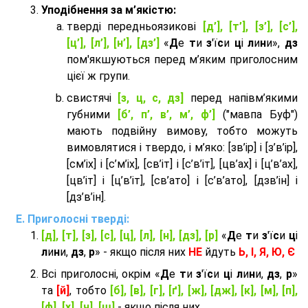
Уподібнення за м’якістю:
тверді передньоязикові
[д’], [т’], [з’], [с’],
[ц’], [л’], [н’], [дз’]
«
Д
е
т
и
з
'ї
с
и
ц
і
л
и
н
и»,
дз
пом'якшуються перед м’яким приголосним
цієї ж групи.
cвистячі
[з, ц, с, дз]
перед напівм’якими
губними
[б’, п’, в’, м’, ф’]
("мавпа Буф")
мають подвійну вимову, тобто можуть
вимовлятися і твердо, і м’яко: [зв’ір] і [з’в’ір],
[см’іх] і [с’м’іх], [св’іт] і [с’в’іт], [цв’ах] і [ц’в’ах],
[цв’іт] і [ц’в’іт], [св’ато] і [с’в’ато], [дзв’iн] і
[дз’в’iн].
Приголосні тверді:
[д], [т], [з], [с], [ц], [л], [н], [дз], [р]
«
Д
е
т
и
з
'ї
с
и
ц
і
л
и
н
и,
дз
,
р
» - якщо після них
НЕ
йдуть
Ь, І, Я, Ю, Є
Всі приголосні, окрім «
Д
е
т
и
з
'ї
с
и
ц
і
л
и
н
и,
дз
,
р
»
та
[й]
, тобто
[б], [в], [г], [ґ], [ж], [дж], [к], [м], [п],
[ф], [х], [ч], [ш]
- якщо після них