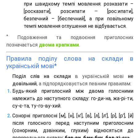
при швидкому темпі мовлення: розказати –
[росказати], розсипати – [роc:ипати],
безпечний – [беспечний], а при повільному
темпі мовлення оглушення не відбувається.
*
Подовження та подвоєння приголосних
позначається
двома крапками
.
Правила поділу слова на склади в
українській мові*
Поділ слів на склади
в українській мові
не
довільний
, а підпорядковується певним правилам:
Будь-який приголосний між двома голосними
належить до наступного складу: го-ди-на, жа-рі-ти,
су-є-та, ту-го-ву-хий.
Сонорні приголосні [м], [н], [н’], [в], [л], [л’], [р], [р’], [й]
після голосного перед наступним приголосним
(сонорним, дзвінким, глухим) відносяться до
попереднього складу:
бар-ви, бам-бук, бал-ті-єць
.