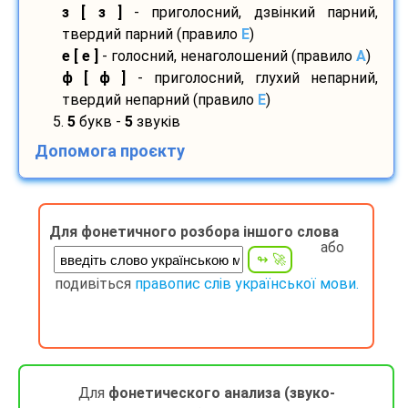
з [ з ]
- приголосний, дзвінкий парний,
твердий парний (правило
E
)
е [ е ]
- голосний, ненаголошений (правило
A
)
ф [ ф ]
- приголосний, глухий непарний,
твердий непарний (правило
E
)
5.
5
букв -
5
звуків
Допомога проєкту
Для фонетичного розбора іншого слова
або
подивіться
правопис слів української мови.
Для
фонетического анализа (звуко-