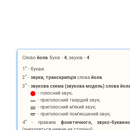
Слово
йола
: букв -
4
, звуків -
4
*
1
- букви.
*
2
-
звуки, транскрипція
слова
йола
.
*
3
-
звукова схема (звукова модель) слова
йол
- голосний звук;
- приголосний твердий звук;
- приголосний м'який звук;
- приголосний пом'якшений звук;
пм
*
4
- правила
фонетичного, звуко-буквен
(знаходяться нижче на сторінці).