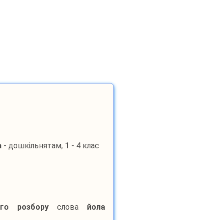
а
- дошкільнятам, 1 - 4 клас
ого розбору
слова
йола