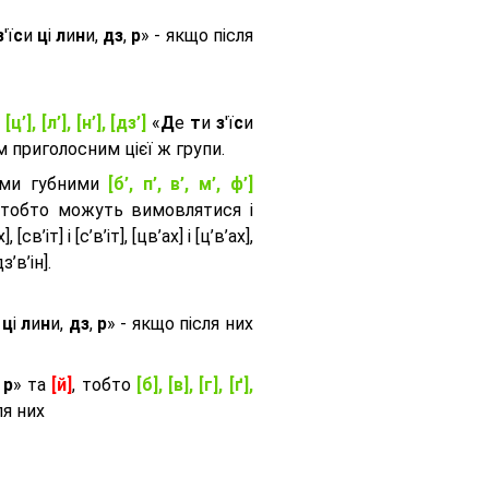
з
'ї
с
и
ц
і
л
и
н
и,
дз
,
р
» - якщо після
, [ц’], [л’], [н’], [дз’]
«
Д
е
т
и
з
'ї
с
и
приголосним цієї ж групи.
ими губними
[б’, п’, в’, м’, ф’]
 тобто можуть вимовлятися і
, [св’іт] і [с’в’іт], [цв’ах] і [ц’в’ах],
дз’в’iн].
и
ц
і
л
и
н
и,
дз
,
р
» - якщо після них
,
р
» та
[й]
, тобто
[б], [в], [г], [ґ],
ля них