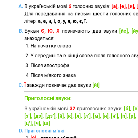
В українській мові
6
голосних звуків:
[а], [е], [и], [
Для передавання на письмі шести голосних з
літер:
а, е, и, і, о, у, я, ю, є, ї.
Букви
Є, Ю, Я
позначають два звуки
[йе], [йу
знаходяться:
На початку слова
У середині та в кінці слова після голосного зв
Після апострофа
Після м'якого знака
Ї
завжди позначає два звуки
[йі]
Приголосні звуки:
В українській мові
32
приголосних звуки:
[б], [в
[з’], [дз], [дз’], [й], [к], [л], [л’], [м], [н], [н’], [п], [р], 
[ц’], [ч], [ш]
Приголосні м'які: