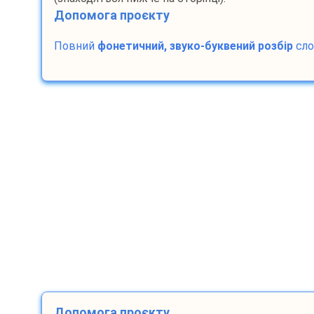
Допомога проєкту
Повний
фонетичний, звуко-буквений розбір
сл
Допомога проєкту