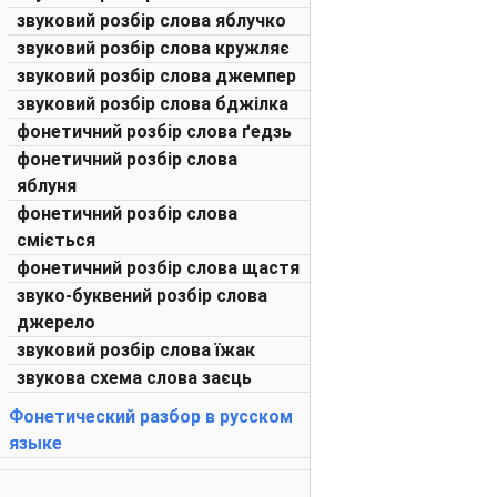
звуковий розбір слова яблучко
звуковий розбір слова кружляє
звуковий розбір слова джемпер
звуковий розбір слова бджілка
фонетичний розбір слова ґедзь
фонетичний розбір слова
яблуня
фонетичний розбір слова
сміється
фонетичний розбір слова щастя
звуко-буквений розбір слова
джерело
звуковий розбір слова їжак
звукова схема слова заєць
Фонетический разбор в русском
языке