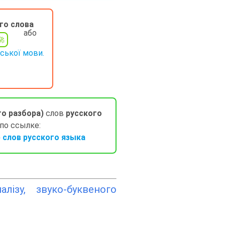
го слова
або
нської мови.
го разбора)
слов
русского
 по ссылке:
слов русского языка
лізу, звуко-буквеного