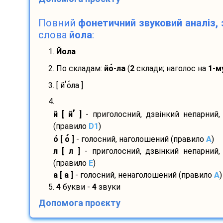
Повний
фонетичний звуковий аналіз, 
слова
йола
:
1.
Йола
2. По складам:
йо
-
ла
(
2
склади; наголос на
1-м
’
3. [ й
о
ла ]
4.
’
й [ й
]
- приголосний, дзвінкий непарний,
(правило
D1
)
о
[ о
]
- голосний, наголошений (правило
A
)
л [ л ]
- приголосний, дзвінкий непарний,
(правило
E
)
а [ а ]
- голосний, ненаголошений (правило
A
)
5.
4
букви -
4
звуки
Допомога проєкту