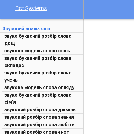
Cct.Systems
Звуковий аналіз слів:
звуко буквений розбір слова
дощ
звукова модель слова осінь
звуко буквений розбір слова
складає
звуко буквений розбір слова
учень
звукова модель слова огляду
звуко буквений розбір слова
сім'я
звуковий розбір слова джміль
звуковий розбір слова знання
звуковий розбір слова любіть
звуковий розбір слова єнот