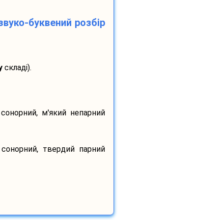
звуко-буквений розбір
у
складі).
 сонорний, м'який непарний
 сонорний, твердий парний