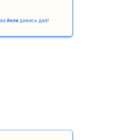
ова
йола
дивись далі!