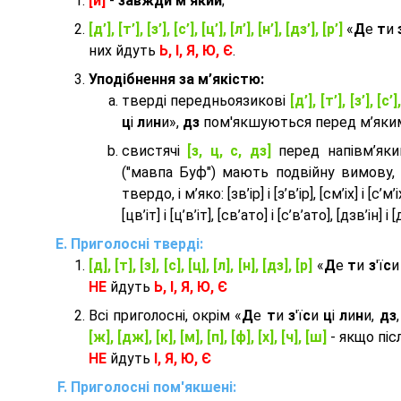
[й]
-
завжди м'який
;
[д’], [т’], [з’], [с’], [ц’], [л’], [н’], [дз’], [р’]
«
Д
е
т
и
них йдуть
Ь, І, Я, Ю, Є
.
Уподібнення за м’якістю:
тверді передньоязикові
[д’], [т’], [з’], [с’]
ц
і
л
и
н
и»,
дз
пом'якшуються перед м’яким 
cвистячі
[з, ц, с, дз]
перед напівм’як
("мавпа Буф") мають подвійну вимову,
твердо, і м’яко: [зв’ір] і [з’в’ір], [см’іх] і [с’м’іх]
[цв’іт] і [ц’в’іт], [св’ато] і [с’в’ато], [дзв’iн] і [
Приголосні тверді:
[д], [т], [з], [с], [ц], [л], [н], [дз], [р]
«
Д
е
т
и
з
'ї
с
НЕ
йдуть
Ь, І, Я, Ю, Є
Всі приголосні, окрім «
Д
е
т
и
з
'ї
с
и
ц
і
л
и
н
и,
дз
[ж], [дж], [к], [м], [п], [ф], [х], [ч], [ш]
- якщо піс
НЕ
йдуть
І, Я, Ю, Є
Приголосні пом'якшені: