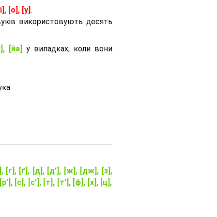
і], [о], [у]
.
вуків використовують десять
], [йа]
у випадках, коли вони
ука
], [г], [ґ], [д], [д’], [ж], [дж], [з],
[р’], [с], [с’], [т], [т’], [ф], [х], [ц],