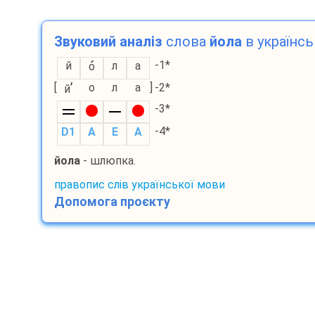
Звуковий аналіз
слова
йола
в українсь
-1*
й
л
а
о
’
[
о
л
а
]
-2*
й
-3*
-4*
D1
A
E
A
йола
- шлюпка.
правопис слів української мови
Допомога проєкту