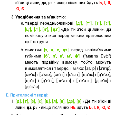
з
'ї
с
и
ц
і
л
и
н
и,
дз
,
р
» - якщо після них йдуть
Ь, І, Я,
Ю, Є
.
Уподібнення за м’якістю:
тверді передньоязикові
[д’], [т’], [з’], [с’],
[ц’], [л’], [н’], [дз’]
«
Д
е
т
и
з
'ї
с
и
ц
і
л
и
н
и»,
дз
пом'якшуються перед м’яким приголосним
цієї ж групи.
cвистячі
[з, ц, с, дз]
перед напівм’якими
губними
[б’, п’, в’, м’, ф’]
("мавпа Буф")
мають подвійну вимову, тобто можуть
вимовлятися і твердо, і м’яко: [зв’ір] і [з’в’ір],
[см’іх] і [с’м’іх], [св’іт] і [с’в’іт], [цв’ах] і [ц’в’ах],
[цв’іт] і [ц’в’іт], [св’ато] і [с’в’ато], [дзв’iн] і
[дз’в’iн].
Приголосні тверді:
[д], [т], [з], [с], [ц], [л], [н], [дз], [р]
«
Д
е
т
и
з
'ї
с
и
ц
і
л
и
н
и,
дз
,
р
» - якщо після них
НЕ
йдуть
Ь, І, Я, Ю, Є