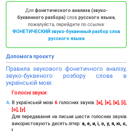
Для
фонетического анализа (звуко-
буквенного разбора)
слов
русского языка
,
пожалуйста, перейдите по ссылке:
ФОНЕТИЧЕСКИЙ звуко-буквенный разбор слов
русского языка
Допомога проєкту
Правила звукового фонетичного аналізу,
звуко-буквеного розбору слова в
українській мові:
Голосні звуки:
В українській мові
6
голосних звуків:
[а], [е], [и], [і],
[о], [у]
.
Для передавання на письмі шести голосних звуків
використовують десять літер:
а, е, и, і, о, у, я, ю, є,
ї.