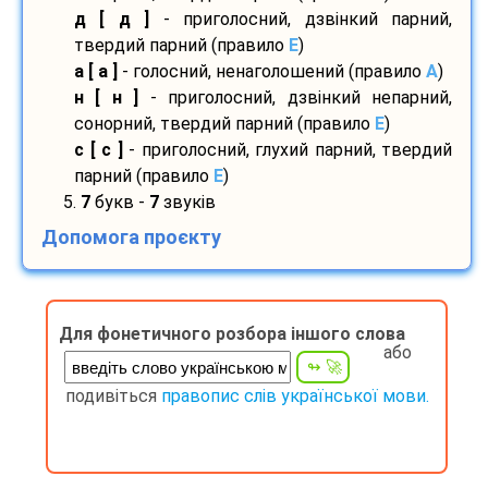
д [ д ]
- приголосний, дзвінкий парний,
твердий парний (правило
E
)
а [ а ]
- голосний, ненаголошений (правило
A
)
н [ н ]
- приголосний, дзвінкий непарний,
сонорний, твердий парний (правило
E
)
с [ с ]
- приголосний, глухий парний, твердий
парний (правило
E
)
5.
7
букв -
7
звуків
Допомога проєкту
Для фонетичного розбора іншого слова
або
подивіться
правопис слів української мови.