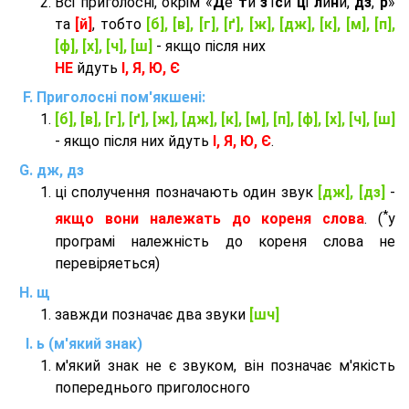
Всі приголосні, окрім «
Д
е
т
и
з
'ї
с
и
ц
і
л
и
н
и,
дз
,
р
»
та
[й]
, тобто
[б], [в], [г], [ґ], [ж], [дж], [к], [м], [п],
[ф], [х], [ч], [ш]
- якщо після них
НЕ
йдуть
І, Я, Ю, Є
Приголосні пом'якшені:
[б], [в], [г], [ґ], [ж], [дж], [к], [м], [п], [ф], [х], [ч], [ш]
- якщо після них йдуть
І, Я, Ю, Є
.
дж, дз
ці сполучення позначають один звук
[дж], [дз]
-
*
якщо вони належать до кореня слова
. (
у
програмі належність до кореня слова не
перевіряеться)
щ
завжди позначає два звуки
[шч]
ь (м'який знак)
м'який знак не є звуком, він позначає м'якість
попереднього приголосного