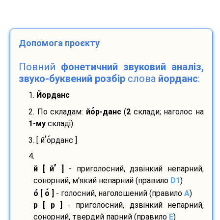
Допомога проєкту
Повний
фонетичний звуковий аналіз,
звуко-буквений розбір
слова
йорданс
:
1.
Йорданс
2. По складам:
йо
р-
данс
(
2
склади; наголос на
1-му
складі).
’
3. [ й
о
рданс ]
4.
’
й [ й
]
- приголосний, дзвінкий непарний,
сонорний, м'який непарний (правило
D1
)
о
[ о
]
- голосний, наголошений (правило
A
)
р [ р ]
- приголосний, дзвінкий непарний,
сонорний, твердий парний (правило
E
)