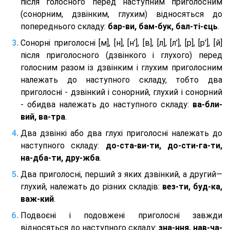
після голосного перед наступним приголосним
(сонорним, дзвінким, глухим) відносяться до
попереднього складу:
бар-ви, бам-бук, бал-ті-єць
.
Сонорні приголосні [м], [н], [н’], [в], [л], [л’], [р], [р’], [й]
після приголосного (дзвінкого і глухого) перед
голосним разом із дзвінким і глухим приголосним
належать до наступного складу, тобто два
приголосні - дзвінкий і сонорний, глухий і сонорний
- обидва належать до наступного складу:
ва-бли-
вий, ва-тра
.
Два дзвінкі або два глухі приголосні належать до
наступного складу:
до-ста-ви-ти, до-сти-га-ти,
на-дба-ти, дру-жба
.
Два приголосні, перший з яких дзвінкий, а другий—
глухий, належать до різних складів:
вез-ти, буд-ка,
важ-кий
.
Подвоєні і подовжені приголосні завжди
відносяться до наступного складу:
зна-ння, нав-ча-