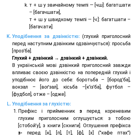
т + ш у звичайному темпі — [чш]: багатшати
– [багачшати],
т + ш у швидкому темпі — [ч:]: багатшати –
[багач:ати].
Уподібнення за дзвінкістю:
(глухий приголосний
перед наступним дзвінким одзвінчується): просьба
[проз’ба].
Глухий + дзвінкий → дзвінкий + дзвінкий.
В українській мові дзвінкий приголосний завжди
впливає своєю дзвінкістю на попередній глухий і
уподібнює його до себе: боротьба – [бород’ба],
вокзал – [воґзал], кісьба –[к’із’ба], футбол –
[фудбол], отже – [одже].
Уподібнення за глухістю:
Префікс і прийменник
з
перед кореневим
глухим приголосним оглушується: з тобою
[стобой’у], з книги [скниги]. Оглушення префікса
з-
перед [к], [п], [т], [ф], [х] ("кафе птах")