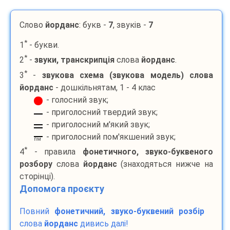
Слово
йорданс
: букв -
7
, звуків -
7
*
1
- букви.
*
2
-
звуки, транскрипція
слова
йорданс
.
*
3
-
звукова схема (звукова модель) слова
йорданс
- дошкільнятам, 1 - 4 клас
- голосний звук;
- приголосний твердий звук;
- приголосний м'який звук;
- приголосний пом'якшений звук;
пм
*
4
- правила
фонетичного, звуко-буквеного
розбору
слова
йорданс
(знаходяться нижче на
сторінці).
Допомога проєкту
Повний
фонетичний, звуко-буквений розбір
слова
йорданс
дивись далі!