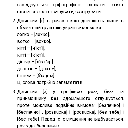
засвідчується орфографією: сказати, стиха,
спитати, сфотографувати, схитрувати.
Дзвінкий [г] втрачає свою дзвінкість лише в
обмеженій групі слів української мови:
легко – [лехко],
вогко – [вохко],
нігті – [н’іхт’і],
кігті – [к’іхт’і],
дігтяр – [д’іхт’ар],
дьогтю – [д’охт’у],
бігцем – [б’іхцем].
Ці слова потрібно запам’ятати.
Дзвінкий [з] у префіксах
роз-
,
без-
та
прийменнику
без
здебільшого оглушується,
проте можлива подвійна вимова: [безпeчно] і
[беспeчно] , [розпuска] і [роспuска], [без тeбе] і
[бес тeбе]. Перед [с] оглушення не відбувається:
розсада, безславно.