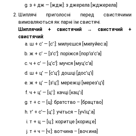
з + дж — [ждж]: з джерела [жджерела]
Шиплячі приголосні перед свистячими
вимовляються як парні їм свистячі.
Шиплячий + свистячий → свистячий +
свистячий
:
ш + с’ — [с’:]: милуєшся [милуйес:а]
ж + с’ — [з’с’]: поріжся [пор’із’с’а]
ч + с’ — [ц’с’]: мучся [муц’с’а]
ш + ц’ — [с’ц’]: дошці [дос’ц’і]
ж + ц’ — [з’ц’]: мережці [мерез’ц’і]
ч + ц’ — [ц’:]: качці [кац’:і]
т + с — [ц]: братство – [брaцтво]
т’ + с’— [ц’:]: учіться – [уч’іц’:a]
т + ц — [ц:]: коритце [кориц:е]
т + ч — [ч:]: вотчина – [вoч:ина]