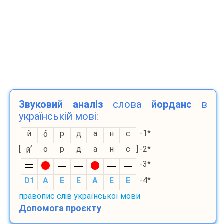
Звуковий аналіз
слова
йорданс
в
українській мові:
-1*
й
р
д
а
н
с
о
’
[
о
р
д
а
н
с
]
-2*
й
-3*
-4*
D1
A
E
E
A
E
E
правопис слів української мови
Допомога проєкту