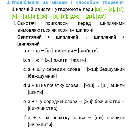
Уподібнення за місцем і способом творення:
Шиплячі й свистячі утворюють пари
[ш] — [c], [с’];
[ч] — [ц], [ц’]; [ж] — [з], [з’]; [дж] — [дз], [дз’]
.
Свистячі приголосні перед шиплячими
вимовляються як парні їм шиплячі.
Cвистячий + шиплячий → шиплячий +
шиплячий
:
с + ш — [ш:]: винісши – [вин’іш:и]
з + ж — [ж:]: зжати –[ж:ати]
з + ш у середині слова — [жш]: безшумний
[бежшумний]
з + ш на початку слова — [жш] → [ш:]: зшити
[ш:ити]
з + ч у середині слова — [жч]: безчинство –
[бежчинство]
з + ч на початку слова — [шч]: зчепити
[шчеипити]