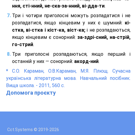
ння, сті-нний, не-ска-за-нний, ві-дда-ти
.
Три і чотири приголосні можуть розпадатися і не
розпадатися, якщо кінцевим у них є шумний:
кі-
стка, ві-стка і кіст-ка, віст-ка;
і не розпадаються,
якщо кінцевим є сонорний:
за-здрі-сний, на-стрій,
го-стрий
.
Три приголосні розпадаються, якщо перший і
останній у них — сонорний:
акорд-ний
.
*
С.О. Караман, О.В.Караман, М.Я. Плющ. Сучасна
українська літературна мова. Навчальний посібник.
Вища школа. - 2011, 560 с.
Допомога проєкту
Cct.Systems © 2019
-2026