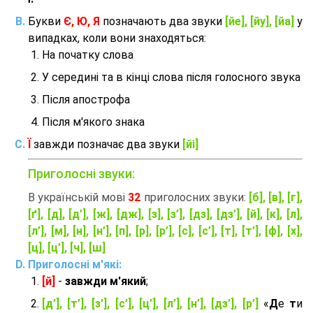
Букви
Є, Ю, Я
позначають два звуки
[йе], [йу], [йа]
у
випадках, коли вони знаходяться:
На початку слова
У середині та в кінці слова після голосного звука
Після апострофа
Після м'якого знака
Ї
завжди позначає два звуки
[йі]
Приголосні звуки:
В українській мові
32
приголосних звуки:
[б], [в], [г],
[ґ], [д], [д’], [ж], [дж], [з], [з’], [дз], [дз’], [й], [к], [л],
[л’], [м], [н], [н’], [п], [р], [р’], [с], [с’], [т], [т’], [ф], [х],
[ц], [ц’], [ч], [ш]
Приголосні м'які:
[й]
-
завжди м'який
;
[д’], [т’], [з’], [с’], [ц’], [л’], [н’], [дз’], [р’]
«
Д
е
т
и