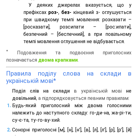
У деяких джерелах вказується, що у
префіксах
роз-
,
без-
кінцевий з- оглушується
при швидкому темпі мовлення: розказати –
[росказати], розсипати – [роc:ипати],
безпечний – [беспечний], а при повільному
темпі мовлення оглушення не відбувається.
*
Подовження та подвоєння приголосних
позначається
двома крапками
.
Правила поділу слова на склади в
українській мові*
Поділ слів на склади
в українській мові
не
довільний
, а підпорядковується певним правилам:
Будь-який приголосний між двома голосними
належить до наступного складу: го-ди-на, жа-рі-ти,
су-є-та, ту-го-ву-хий.
Сонорні приголосні [м], [н], [н’], [в], [л], [л’], [р], [р’], [й]