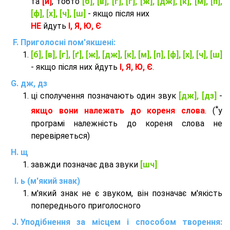
та
[й]
, тобто
[б], [в], [г], [ґ], [ж], [дж], [к], [м], [п],
[ф], [х], [ч], [ш]
- якщо після них
НЕ
йдуть
І, Я, Ю, Є
Приголосні пом'якшені:
[б], [в], [г], [ґ], [ж], [дж], [к], [м], [п], [ф], [х], [ч], [ш]
- якщо після них йдуть
І, Я, Ю, Є
.
дж, дз
ці сполучення позначають один звук
[дж], [дз]
-
*
якщо вони належать до кореня слова
. (
у
програмі належність до кореня слова не
перевіряеться)
щ
завжди позначає два звуки
[шч]
ь (м'який знак)
м'який знак не є звуком, він позначає м'якість
попереднього приголосного
Уподібнення за місцем і способом творення: