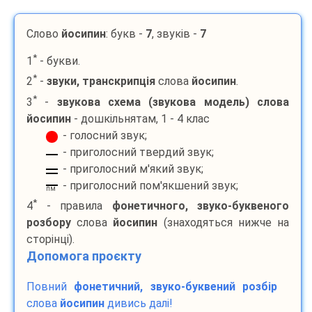
Слово
йосипин
: букв -
7
, звуків -
7
*
1
- букви.
*
2
-
звуки, транскрипція
слова
йосипин
.
*
3
-
звукова схема (звукова модель) слова
йосипин
- дошкільнятам, 1 - 4 клас
- голосний звук;
- приголосний твердий звук;
- приголосний м'який звук;
- приголосний пом'якшений звук;
пм
*
4
- правила
фонетичного, звуко-буквеного
розбору
слова
йосипин
(знаходяться нижче на
сторінці).
Допомога проєкту
Повний
фонетичний, звуко-буквений розбір
слова
йосипин
дивись далі!