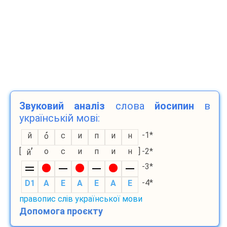
Звуковий аналіз
слова
йосипин
в
українській мові:
-1*
й
с
и
п
и
н
о
’
[
о
с
и
п
и
н
]
-2*
й
-3*
-4*
D1
A
E
A
E
A
E
правопис слів української мови
Допомога проєкту