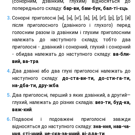
(сонорним, дзвінким, глухим) відносяться до
попереднього складу:
бар-ви, бам-бук, бал-ті-єць
.
Сонорні приголосні [м], [н], [н’], [в], [л], [л’], [р], [р’], [й]
після приголосного (дзвінкого і глухого) перед
голосним разом із дзвінким і глухим приголосним
належать до наступного складу, тобто два
приголосні - дзвінкий і сонорний, глухий і сонорний
- обидва належать до наступного складу:
ва-бли-
вий, ва-тра
.
Два дзвінкі або два глухі приголосні належать до
наступного складу:
до-ста-ви-ти, до-сти-га-ти,
на-дба-ти, дру-жба
.
Два приголосні, перший з яких дзвінкий, а другий—
глухий, належать до різних складів:
вез-ти, буд-ка,
важ-кий
.
Подвоєні і подовжені приголосні завжди
відносяться до наступного складу:
зна-ння, нав-ча-
ння, сті-нний, не-ска-за-нний, ві-дда-ти
.