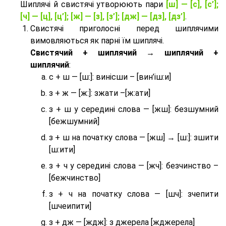
Шиплячі й свистячі утворюють пари
[ш] — [c], [с’];
[ч] — [ц], [ц’]; [ж] — [з], [з’]; [дж] — [дз], [дз’]
.
Свистячі приголосні перед шиплячими
вимовляються як парні їм шиплячі.
Cвистячий + шиплячий → шиплячий +
шиплячий
:
с + ш — [ш:]: винісши – [вин’іш:и]
з + ж — [ж:]: зжати –[ж:ати]
з + ш у середині слова — [жш]: безшумний
[бежшумний]
з + ш на початку слова — [жш] → [ш:]: зшити
[ш:ити]
з + ч у середині слова — [жч]: безчинство –
[бежчинство]
з + ч на початку слова — [шч]: зчепити
[шчеипити]
з + дж — [ждж]: з джерела [жджерела]