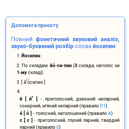
Допомога проєкту
Повний
фонетичний звуковий аналіз,
звуко-буквений розбір
слова
йосипин
:
1.
Йосипин
2. По складам:
йо
-
си-
пин
(
3
склади; наголос на
1-му
складі).
’
3. [ й
о
сипин ]
4.
’
й [ й
]
- приголосний, дзвінкий непарний,
сонорний, м'який непарний (правило
D1
)
о
[ о
]
- голосний, наголошений (правило
A
)
с [ с ]
- приголосний, глухий парний, твердий
парний (правило
E
)