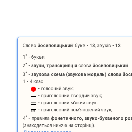
Слово
йосиповицький
: букв -
13
, звуків -
12
*
1
- букви.
*
2
-
звуки, транскрипція
слова
йосиповицький
.
*
3
-
звукова схема (звукова модель) слова
йос
1 - 4 клас
- голосний звук;
- приголосний твердий звук;
- приголосний м'який звук;
- приголосний пом'якшений звук;
пм
*
4
- правила
фонетичного, звуко-буквеного ро
(знаходяться нижче на сторінці).