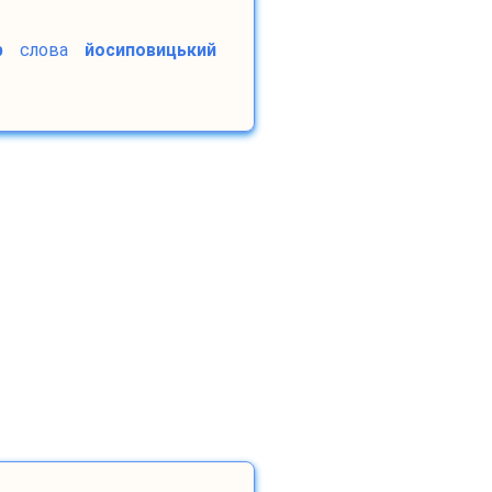
р
слова
йосиповицький