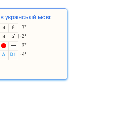
в українській мові:
-1*
и
й
’
и
]
-2*
й
-3*
-4*
A
D1