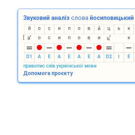
Звуковий аналіз
слова
йосиповицький
й
о
с
и
п
о
в
ц
ь
к
и
’
’
[
о
с
и
п
о
в
и
к
й
ц
D1
A
E
A
E
A
E
A
D2
I
E
правопис слів української мови
Допомога проєкту