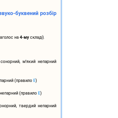
звуко-буквений розбір
наголос на
4-му
складі).
 сонорний, м'який непарний
 парний (правило
E
)
 непарний (правило
E
)
сонорний, твердий непарний