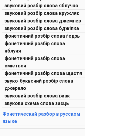
звуковий розбір слова яблучко
звуковий розбір слова кружляє
звуковий розбір слова джемпер
звуковий розбір слова бджілка
фонетичний розбір слова ґедзь
фонетичний розбір слова
яблуня
фонетичний розбір слова
сміється
фонетичний розбір слова щастя
звуко-буквений розбір слова
джерело
звуковий розбір слова їжак
звукова схема слова заєць
Фонетический разбор в русском
языке