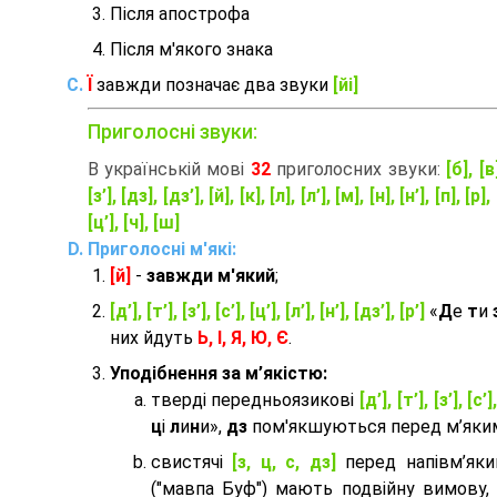
Після апострофа
Після м'якого знака
Ї
завжди позначає два звуки
[йі]
Приголосні звуки:
В українській мові
32
приголосних звуки:
[б], [в
[з’], [дз], [дз’], [й], [к], [л], [л’], [м], [н], [н’], [п], [р], 
[ц’], [ч], [ш]
Приголосні м'які:
[й]
-
завжди м'який
;
[д’], [т’], [з’], [с’], [ц’], [л’], [н’], [дз’], [р’]
«
Д
е
т
и
них йдуть
Ь, І, Я, Ю, Є
.
Уподібнення за м’якістю:
тверді передньоязикові
[д’], [т’], [з’], [с’]
ц
і
л
и
н
и»,
дз
пом'якшуються перед м’яким 
cвистячі
[з, ц, с, дз]
перед напівм’як
("мавпа Буф") мають подвійну вимову,