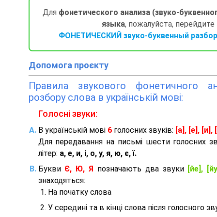
Для
фонетического анализа (звуко-буквенно
языка
, пожалуйста, перейдите
ФОНЕТИЧЕСКИЙ звуко-буквенный разбор 
Допомога проєкту
Правила звукового фонетичного ана
розбору слова в українській мові:
Голосні звуки:
В українській мові
6
голосних звуків:
[а], [е], [и], [
Для передавання на письмі шести голосних з
літер:
а, е, и, і, о, у, я, ю, є, ї.
Букви
Є, Ю, Я
позначають два звуки
[йе], [йу
знаходяться:
На початку слова
У середині та в кінці слова після голосного зв