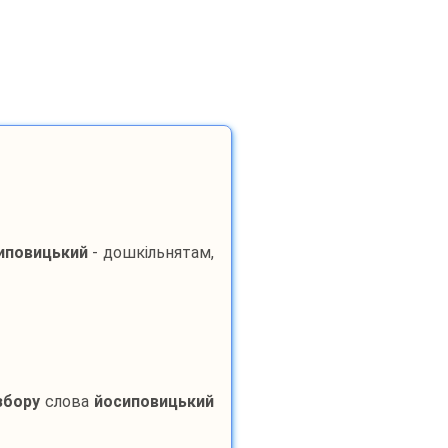
иповицький
- дошкільнятам,
збору
слова
йосиповицький