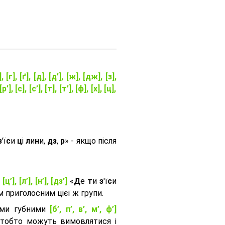
], [г], [ґ], [д], [д’], [ж], [дж], [з],
[р’], [с], [с’], [т], [т’], [ф], [х], [ц],
з
'ї
с
и
ц
і
л
и
н
и,
дз
,
р
» - якщо після
, [ц’], [л’], [н’], [дз’]
«
Д
е
т
и
з
'ї
с
и
приголосним цієї ж групи.
ими губними
[б’, п’, в’, м’, ф’]
 тобто можуть вимовлятися і