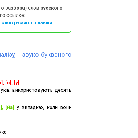
го разбора)
слов
русского
 по ссылке:
слов русского языка
лізу, звуко-буквеного
і], [о], [у]
.
вуків використовують десять
], [йа]
у випадках, коли вони
ука