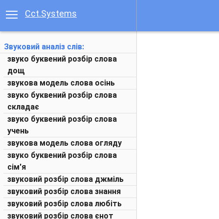
Cct.Systems
Звуковий аналіз слів:
звуко буквений розбір слова
дощ
звукова модель слова осінь
звуко буквений розбір слова
складає
звуко буквений розбір слова
учень
звукова модель слова огляду
звуко буквений розбір слова
сім'я
звуковий розбір слова джміль
звуковий розбір слова знання
звуковий розбір слова любіть
звуковий розбір слова єнот