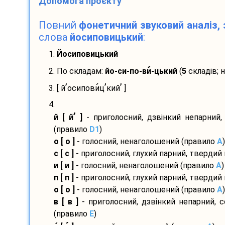
Допомога проєкту
Повний
фонетичний звуковий аналіз, 
слова
йосиповицький
:
1.
Йосиповицький
2. По складам:
йо-
си-
по-
ви
-
цький
(
5
складів; 
’
’
’
3. [ й
осипови
ц
кий
]
4.
’
й [ й
]
- приголосний, дзвінкий непарний,
(правило
D1
)
о [ о ]
- голосний, ненаголошений (правило
A
)
с [ с ]
- приголосний, глухий парний, твердий
и [ и ]
- голосний, ненаголошений (правило
A
)
п [ п ]
- приголосний, глухий парний, твердий
о [ о ]
- голосний, ненаголошений (правило
A
)
в [ в ]
- приголосний, дзвінкий непарний, 
(правило
E
)