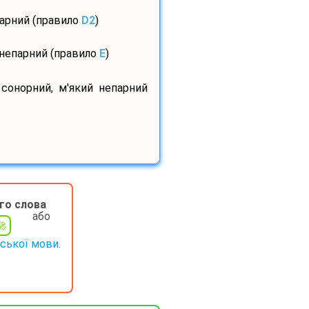
парний (правило
D2
)
 непарний (правило
E
)
 сонорний, м'який непарний
го слова
або
нської мови.