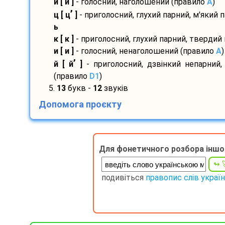
и
[ и
]
- голосний, наголошений (правило
A
)
’
ц [ ц
]
- приголосний, глухий парний, м'який 
ь
к [ к ]
- приголосний, глухий парний, твердий
и [ и ]
- голосний, ненаголошений (правило
A
)
’
й [ й
]
- приголосний, дзвінкий непарний,
(правило
D1
)
5.
13
букв -
12
звуків
Допомога проєкту
Для фонетичного розбора іншо
подивіться
правопис слів украї