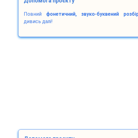
Допомога проєкту
Повний
фонетичний, звуко-буквений розбі
дивись далі!