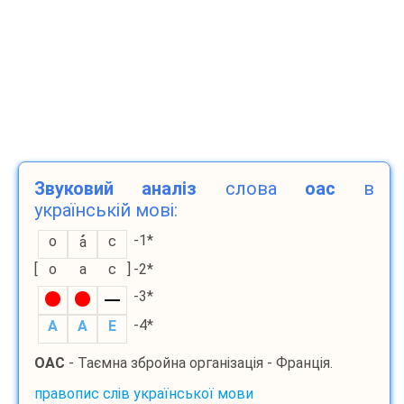
Звуковий аналіз
слова
оас
в
українській мові:
-1*
о
с
а
[
о
а
с
]
-2*
-3*
-4*
A
A
E
ОАС
- Таємна збройна організація - Франція.
правопис слів української мови