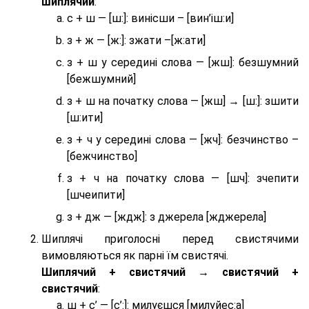
шиплячий
:
с + ш — [ш:]: винісши – [вин’іш:и]
з + ж — [ж:]: зжати –[ж:ати]
з + ш у середині слова — [жш]: безшумний
[бежшумний]
з + ш на початку слова — [жш] → [ш:]: зшити
[ш:ити]
з + ч у середині слова — [жч]: безчинство –
[бежчинство]
з + ч на початку слова — [шч]: зчепити
[шчеипити]
з + дж — [ждж]: з джерела [жджерела]
Шиплячі приголосні перед свистячими
вимовляються як парні їм свистячі.
Шиплячий + свистячий → свистячий +
свистячий
:
ш + с’ — [с’:]: милуєшся [милуйес:а]