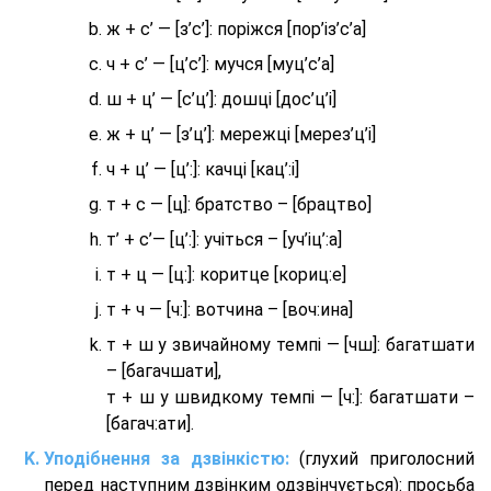
ж + с’ — [з’с’]: поріжся [пор’із’с’а]
ч + с’ — [ц’с’]: мучся [муц’с’а]
ш + ц’ — [с’ц’]: дошці [дос’ц’і]
ж + ц’ — [з’ц’]: мережці [мерез’ц’і]
ч + ц’ — [ц’:]: качці [кац’:і]
т + с — [ц]: братство – [брaцтво]
т’ + с’— [ц’:]: учіться – [уч’іц’:a]
т + ц — [ц:]: коритце [кориц:е]
т + ч — [ч:]: вотчина – [вoч:ина]
т + ш у звичайному темпі — [чш]: багатшати
– [багачшати],
т + ш у швидкому темпі — [ч:]: багатшати –
[багач:ати].
Уподібнення за дзвінкістю:
(глухий приголосний
перед наступним дзвінким одзвінчується): просьба