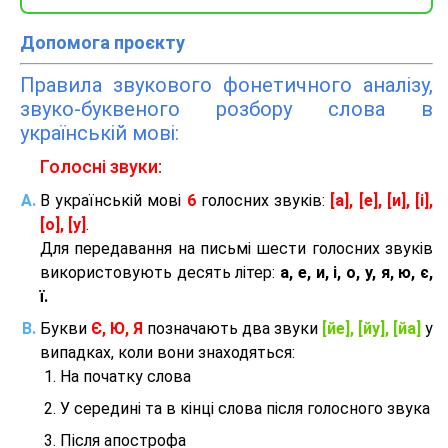
Допомога проєкту
Правила звукового фонетичного аналізу,
звуко-буквеного розбору слова в
українській мові:
Голосні звуки:
В українській мові
6
голосних звуків:
[а], [е], [и], [і],
[о], [у]
.
Для передавання на письмі шести голосних звуків
використовують десять літер:
а, е, и, і, о, у, я, ю, є,
ї.
Букви
Є, Ю, Я
позначають два звуки
[йе], [йу], [йа]
у
випадках, коли вони знаходяться:
На початку слова
У середині та в кінці слова після голосного звука
Після апострофа