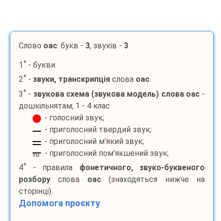
Слово
оас
: букв -
3
, звуків -
3
*
1
- букви.
*
2
-
звуки, транскрипція
слова
оас
.
*
3
-
звукова схема (звукова модель) слова
оас
-
дошкільнятам, 1 - 4 клас
- голосний звук;
- приголосний твердий звук;
- приголосний м'який звук;
- приголосний пом'якшений звук;
пм
*
4
- правила
фонетичного, звуко-буквеного
розбору
слова
оас
(знаходяться нижче на
сторінці).
Допомога проєкту