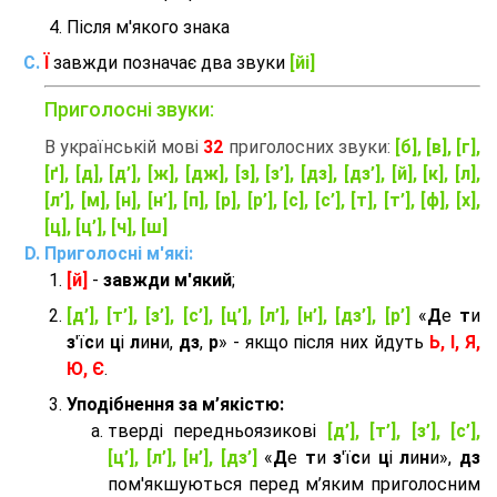
Після м'якого знака
Ї
завжди позначає два звуки
[йі]
Приголосні звуки:
В українській мові
32
приголосних звуки:
[б], [в], [г],
[ґ], [д], [д’], [ж], [дж], [з], [з’], [дз], [дз’], [й], [к], [л],
[л’], [м], [н], [н’], [п], [р], [р’], [с], [с’], [т], [т’], [ф], [х],
[ц], [ц’], [ч], [ш]
Приголосні м'які:
[й]
-
завжди м'який
;
[д’], [т’], [з’], [с’], [ц’], [л’], [н’], [дз’], [р’]
«
Д
е
т
и
з
'ї
с
и
ц
і
л
и
н
и,
дз
,
р
» - якщо після них йдуть
Ь, І, Я,
Ю, Є
.
Уподібнення за м’якістю:
тверді передньоязикові
[д’], [т’], [з’], [с’],
[ц’], [л’], [н’], [дз’]
«
Д
е
т
и
з
'ї
с
и
ц
і
л
и
н
и»,
дз
пом'якшуються перед м’яким приголосним