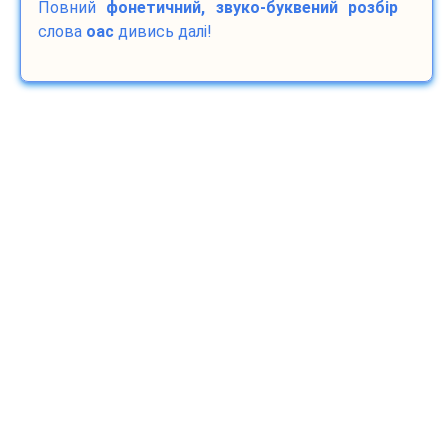
Повний
фонетичний, звуко-буквений розбір
слова
оас
дивись далі!