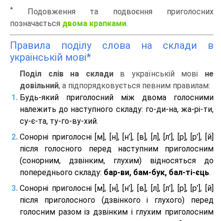
*
Подовження та подвоєння приголосних
позначається
двома крапками
.
Правила поділу слова на склади в
українській мові*
Поділ слів на склади
в українській мові
не
довільний
, а підпорядковується певним правилам:
Будь-який приголосний між двома голосними
належить до наступного складу: го-ди-на, жа-рі-ти,
су-є-та, ту-го-ву-хий.
Сонорні приголосні [м], [н], [н’], [в], [л], [л’], [р], [р’], [й]
після голосного перед наступним приголосним
(сонорним, дзвінким, глухим) відносяться до
попереднього складу:
бар-ви, бам-бук, бал-ті-єць
.
Сонорні приголосні [м], [н], [н’], [в], [л], [л’], [р], [р’], [й]
після приголосного (дзвінкого і глухого) перед
голосним разом із дзвінким і глухим приголосним