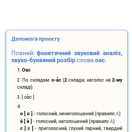
Допомога проєкту
Повний
фонетичний звуковий аналіз,
звуко-буквений розбір
слова
оас
:
1.
Оас
2. По складам:
о-
а
с
(
2
склади; наголос на
2-му
складі).
3. [ оа
с ]
4.
о [ о ]
- голосний, ненаголошений (правило
A
)
а
[ а
]
- голосний, наголошений (правило
A
)
с [ с ]
- приголосний, глухий парний, твердий