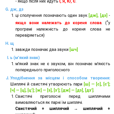
- якщо після них йдуть
І, Я, Ю, Є
.
дж, дз
ці сполучення позначають один звук
[дж], [дз]
-
*
якщо вони належать до кореня слова
. (
у
програмі належність до кореня слова не
перевіряеться)
щ
завжди позначає два звуки
[шч]
ь (м'який знак)
м'який знак не є звуком, він позначає м'якість
попереднього приголосного
Уподібнення за місцем і способом творення:
Шиплячі й свистячі утворюють пари
[ш] — [c], [с’];
[ч] — [ц], [ц’]; [ж] — [з], [з’]; [дж] — [дз], [дз’]
.
Свистячі приголосні перед шиплячими
вимовляються як парні їм шиплячі.
Cвистячий + шиплячий → шиплячий +