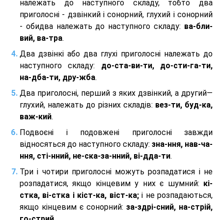
належать до наступного складу, тобто два
приголосні - дзвінкий і сонорний, глухий і сонорний
- обидва належать до наступного складу:
ва-бли-
вий, ва-тра
.
Два дзвінкі або два глухі приголосні належать до
наступного складу:
до-ста-ви-ти, до-сти-га-ти,
на-дба-ти, дру-жба
.
Два приголосні, перший з яких дзвінкий, а другий—
глухий, належать до різних складів:
вез-ти, буд-ка,
важ-кий
.
Подвоєні і подовжені приголосні завжди
відносяться до наступного складу:
зна-ння, нав-ча-
ння, сті-нний, не-ска-за-нний, ві-дда-ти
.
Три і чотири приголосні можуть розпадатися і не
розпадатися, якщо кінцевим у них є шумний:
кі-
стка, ві-стка і кіст-ка, віст-ка;
і не розпадаються,
якщо кінцевим є сонорний:
за-здрі-сний, на-стрій,
го-стрий
.