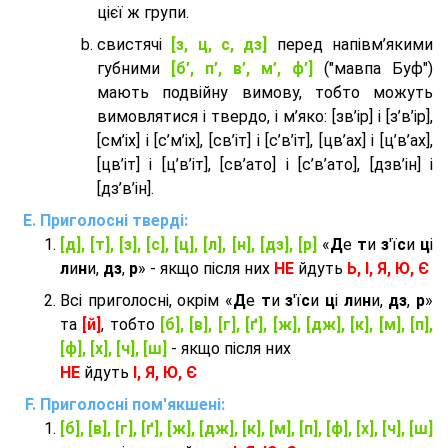
цієї ж групи.
cвистячі
[з, ц, с, дз]
перед напівм’якими
губними
[б’, п’, в’, м’, ф’]
("мавпа Буф")
мають подвійну вимову, тобто можуть
вимовлятися і твердо, і м’яко: [зв’ір] і [з’в’ір],
[см’іх] і [с’м’іх], [св’іт] і [с’в’іт], [цв’ах] і [ц’в’ах],
[цв’іт] і [ц’в’іт], [св’ато] і [с’в’ато], [дзв’iн] і
[дз’в’iн].
Приголосні тверді:
[д], [т], [з], [с], [ц], [л], [н], [дз], [р]
«
Д
е
т
и
з
'ї
с
и
ц
і
л
и
н
и,
дз
,
р
» - якщо після них
НЕ
йдуть
Ь, І, Я, Ю, Є
Всі приголосні, окрім «
Д
е
т
и
з
'ї
с
и
ц
і
л
и
н
и,
дз
,
р
»
та
[й]
, тобто
[б], [в], [г], [ґ], [ж], [дж], [к], [м], [п],
[ф], [х], [ч], [ш]
- якщо після них
НЕ
йдуть
І, Я, Ю, Є
Приголосні пом'якшені:
[б], [в], [г], [ґ], [ж], [дж], [к], [м], [п], [ф], [х], [ч], [ш]