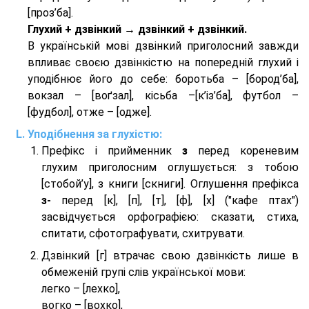
[проз’ба].
Глухий + дзвінкий → дзвінкий + дзвінкий.
В українській мові дзвінкий приголосний завжди
впливає своєю дзвінкістю на попередній глухий і
уподібнює його до себе: боротьба – [бород’ба],
вокзал – [воґзал], кісьба –[к’із’ба], футбол –
[фудбол], отже – [одже].
Уподібнення за глухістю:
Префікс і прийменник
з
перед кореневим
глухим приголосним оглушується: з тобою
[стобой’у], з книги [скниги]. Оглушення префікса
з-
перед [к], [п], [т], [ф], [х] ("кафе птах")
засвідчується орфографією: сказати, стиха,
спитати, сфотографувати, схитрувати.
Дзвінкий [г] втрачає свою дзвінкість лише в
обмеженій групі слів української мови:
легко – [лехко],
вогко – [вохко],