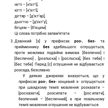
нігті – [н’іхт’і],
кігті – [к’іхт’і],
дігтяр – [д’іхт’ар],
дьогтю – [д’охт’у],
бігцем – [б’іхцем].
Ці слова потрібно запам’ятати.
Дзвінкий [з] у префіксах
роз-
,
без-
та
прийменнику
без
здебільшого оглушується,
проте можлива подвійна вимова: [безпeчно] і
[беспeчно] , [розпuска] і [роспuска], [без тeбе] і
[бес тeбе]. Перед [с] оглушення не відбувається:
розсада, безславно.
У деяких джерелах вказується, що у
префіксах
роз-
,
без-
кінцевий з- оглушується
при швидкому темпі мовлення: розказати –
[росказати], розсипати – [роc:ипати],
безпечний – [беспечний], а при повільному
темпі мовлення оглушення не відбувається.