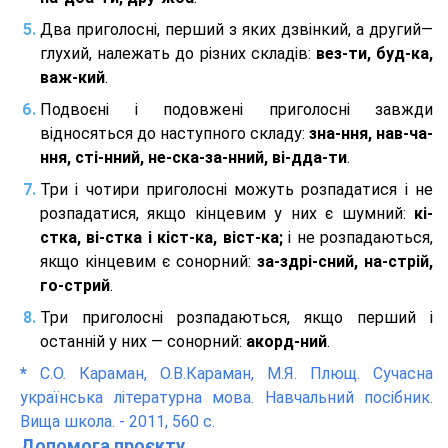
Два приголосні, перший з яких дзвінкий, а другий—
глухий, належать до різних складів:
вез-ти, буд-ка,
важ-кий
.
Подвоєні і подовжені приголосні завжди
відносяться до наступного складу:
зна-ння, нав-ча-
ння, сті-нний, не-ска-за-нний, ві-дда-ти
.
Три і чотири приголосні можуть розпадатися і не
розпадатися, якщо кінцевим у них є шумний:
кі-
стка, ві-стка і кіст-ка, віст-ка;
і не розпадаються,
якщо кінцевим є сонорний:
за-здрі-сний, на-стрій,
го-стрий
.
Три приголосні розпадаються, якщо перший і
останній у них — сонорний:
акорд-ний
.
*
С.О. Караман, О.В.Караман, М.Я. Плющ. Сучасна
українська літературна мова. Навчальний посібник.
Вища школа. - 2011, 560 с.
Допомога проєкту