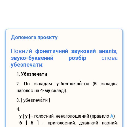
Допомога проєкту
Повний
фонетичний звуковий аналіз,
звуко-буквений розбір
слова
убезпечати
:
1.
Убезпечати
2. По складам:
у-
без-
пе-
ча
-
ти
(
5
складів;
наголос на
4-му
складі).
3. [ убезпеча
ти ]
4.
у [ у ]
- голосний, ненаголошений (правило
A
)
б [ б ]
- приголосний, дзвінкий парний,