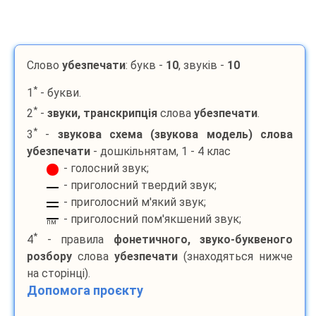
Слово
убезпечати
: букв -
10
, звуків -
10
*
1
- букви.
*
2
-
звуки, транскрипція
слова
убезпечати
.
*
3
-
звукова схема (звукова модель) слова
убезпечати
- дошкільнятам, 1 - 4 клас
- голосний звук;
- приголосний твердий звук;
- приголосний м'який звук;
- приголосний пом'якшений звук;
пм
*
4
- правила
фонетичного, звуко-буквеного
розбору
слова
убезпечати
(знаходяться нижче
на сторінці).
Допомога проєкту