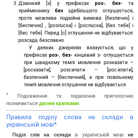
Дзвінкий [з] у префіксах
роз-
,
без-
та
прийменнику
без
здебільшого оглушується,
проте можлива подвійна вимова: [безпeчно] і
[беспeчно] , [розпuска] і [роспuска], [без тeбе] і
[бес тeбе]. Перед [с] оглушення не відбувається:
розсада, безславно.
У деяких джерелах вказується, що у
префіксах
роз-
,
без-
кінцевий з- оглушується
при швидкому темпі мовлення: розказати –
[росказати], розсипати – [роc:ипати],
безпечний – [беспечний], а при повільному
темпі мовлення оглушення не відбувається.
*
Подовження та подвоєння приголосних
позначається
двома крапками
.
Правила поділу слова на склади в
українській мові*
Поділ слів на склади
в українській мові
не