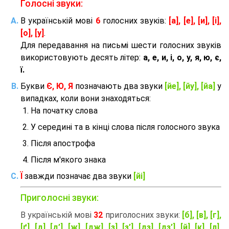
Голосні звуки:
В українській мові
6
голосних звуків:
[а], [е], [и], [і],
[о], [у]
.
Для передавання на письмі шести голосних звуків
використовують десять літер:
а, е, и, і, о, у, я, ю, є,
ї.
Букви
Є, Ю, Я
позначають два звуки
[йе], [йу], [йа]
у
випадках, коли вони знаходяться:
На початку слова
У середині та в кінці слова після голосного звука
Після апострофа
Після м'якого знака
Ї
завжди позначає два звуки
[йі]
Приголосні звуки:
В українській мові
32
приголосних звуки:
[б], [в], [г],
[ґ], [д], [д’], [ж], [дж], [з], [з’], [дз], [дз’], [й], [к], [л],