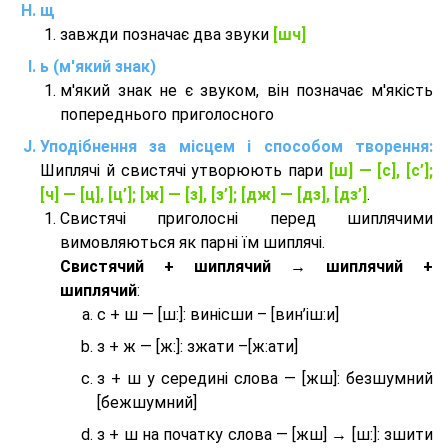
щ
завжди позначає два звуки
[шч]
ь (м'який знак)
м'який знак не є звуком, він позначає м'якість
попереднього приголосного
Уподібнення за місцем і способом творення:
Шиплячі й свистячі утворюють пари
[ш] — [c], [с’];
[ч] — [ц], [ц’]; [ж] — [з], [з’]; [дж] — [дз], [дз’]
.
Свистячі приголосні перед шиплячими
вимовляються як парні їм шиплячі.
Cвистячий + шиплячий → шиплячий +
шиплячий
:
с + ш — [ш:]: винісши – [вин’іш:и]
з + ж — [ж:]: зжати –[ж:ати]
з + ш у середині слова — [жш]: безшумний
[бежшумний]
з + ш на початку слова — [жш] → [ш:]: зшити