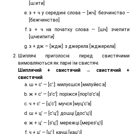
[ш:ити]
з + ч у середині слова — [жч]: безчинство –
[бежчинство]
з + ч на початку слова — [шч]: зчепити
[шчеипити]
з + дж — [ждж]: з джерела [жджерела]
Шиплячі приголосні перед свистячими
вимовляються як парні їм свистячі.
Шиплячий + свистячий → свистячий +
свистячий
:
ш + с’ — [с’:]: милуєшся [милуйес:а]
ж + с’ — [з’с’]: поріжся [пор’із’с’а]
ч + с’ — [ц’с’]: мучся [муц’с’а]
ш + ц’ — [с’ц’]: дошці [дос’ц’і]
ж + ц’ — [з’ц’]: мережці [мерез’ц’і]
ч + ц’ — [ц’:]: качці [кац’:і]