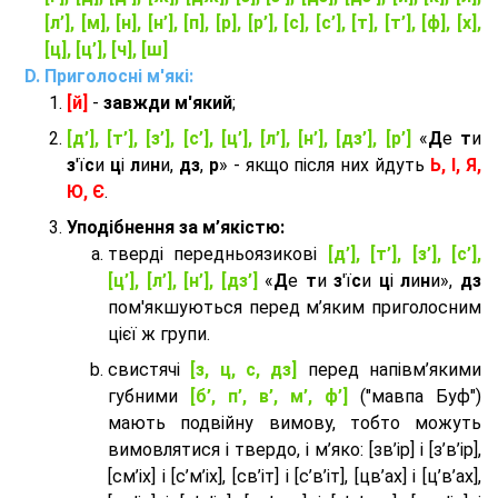
[л’], [м], [н], [н’], [п], [р], [р’], [с], [с’], [т], [т’], [ф], [х],
[ц], [ц’], [ч], [ш]
Приголосні м'які:
[й]
-
завжди м'який
;
[д’], [т’], [з’], [с’], [ц’], [л’], [н’], [дз’], [р’]
«
Д
е
т
и
з
'ї
с
и
ц
і
л
и
н
и,
дз
,
р
» - якщо після них йдуть
Ь, І, Я,
Ю, Є
.
Уподібнення за м’якістю:
тверді передньоязикові
[д’], [т’], [з’], [с’],
[ц’], [л’], [н’], [дз’]
«
Д
е
т
и
з
'ї
с
и
ц
і
л
и
н
и»,
дз
пом'якшуються перед м’яким приголосним
цієї ж групи.
cвистячі
[з, ц, с, дз]
перед напівм’якими
губними
[б’, п’, в’, м’, ф’]
("мавпа Буф")
мають подвійну вимову, тобто можуть
вимовлятися і твердо, і м’яко: [зв’ір] і [з’в’ір],
[см’іх] і [с’м’іх], [св’іт] і [с’в’іт], [цв’ах] і [ц’в’ах],