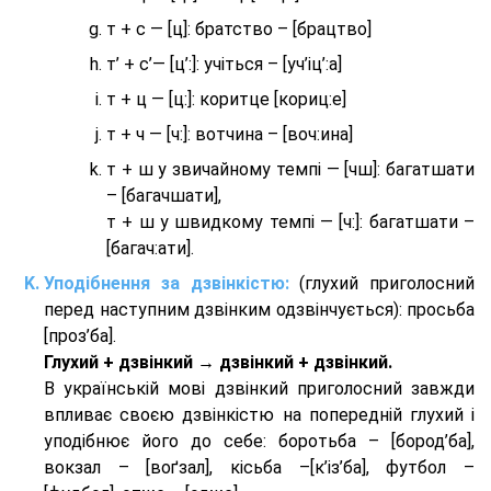
т + с — [ц]: братство – [брaцтво]
т’ + с’— [ц’:]: учіться – [уч’іц’:a]
т + ц — [ц:]: коритце [кориц:е]
т + ч — [ч:]: вотчина – [вoч:ина]
т + ш у звичайному темпі — [чш]: багатшати
– [багачшати],
т + ш у швидкому темпі — [ч:]: багатшати –
[багач:ати].
Уподібнення за дзвінкістю:
(глухий приголосний
перед наступним дзвінким одзвінчується): просьба
[проз’ба].
Глухий + дзвінкий → дзвінкий + дзвінкий.
В українській мові дзвінкий приголосний завжди
впливає своєю дзвінкістю на попередній глухий і
уподібнює його до себе: боротьба – [бород’ба],
вокзал – [воґзал], кісьба –[к’із’ба], футбол –