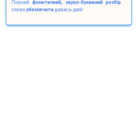
Повний
фонетичний, звуко-буквений розбір
слова
убезпечати
дивись далі!