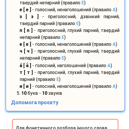
твердий непарний (правило
E
)
е [ е ]
- голосний, ненаголошений (правило
A
)
з [ з ]
- приголосний, дзвінкий парний,
твердий парний (правило
E
)
п [ п ]
- приголосний, глухий парний, твердий
непарний (правило
E
)
е [ е ]
- голосний, ненаголошений (правило
A
)
ч [ ч ]
- приголосний, глухий парний, твердий
непарний (правило
E
)
а
[ а
]
- голосний, наголошений (правило
A
)
т [ т ]
- приголосний, глухий парний, твердий
парний (правило
E
)
и [ и ]
- голосний, ненаголошений (правило
A
)
5.
10
букв -
10
звуків
Допомога проєкту
Для фонетичного розбора іншого слова