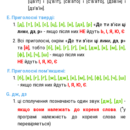
[цв’іт] і [ц’в’іт], [св’ато] і [с’в’ато], [дзв’iн] і
[дз’в’iн].
Приголосні тверді:
[д], [т], [з], [с], [ц], [л], [н], [дз], [р]
«
Д
е
т
и
з
'ї
с
и
ц
і
л
и
н
и,
дз
,
р
» - якщо після них
НЕ
йдуть
Ь, І, Я, Ю, Є
Всі приголосні, окрім «
Д
е
т
и
з
'ї
с
и
ц
і
л
и
н
и,
дз
,
р
»
та
[й]
, тобто
[б], [в], [г], [ґ], [ж], [дж], [к], [м], [п],
[ф], [х], [ч], [ш]
- якщо після них
НЕ
йдуть
І, Я, Ю, Є
Приголосні пом'якшені:
[б], [в], [г], [ґ], [ж], [дж], [к], [м], [п], [ф], [х], [ч], [ш]
- якщо після них йдуть
І, Я, Ю, Є
.
дж, дз
ці сполучення позначають один звук
[дж], [дз]
-
*
якщо вони належать до кореня слова
. (
у
програмі належність до кореня слова не
перевіряеться)