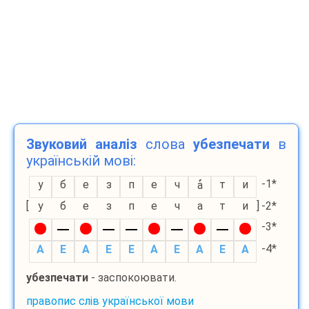
Звуковий аналіз
слова
убезпечати
в
українській мові:
-1*
у
б
е
з
п
е
ч
т
и
а
[
у
б
е
з
п
е
ч
а
т
и
]
-2*
-3*
-4*
A
E
A
E
E
A
E
A
E
A
убезпечати
- заспокоювати.
правопис слів української мови