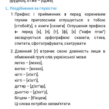
[фудбол], отже – [одже].
Уподібнення за глухістю:
Префікс і прийменник
з
перед кореневим
глухим приголосним оглушується: з тобою
[стобой’у], з книги [скниги]. Оглушення префікса
з-
перед [к], [п], [т], [ф], [х] ("кафе птах")
засвідчується орфографією: сказати, стиха,
спитати, сфотографувати, схитрувати.
Дзвінкий [г] втрачає свою дзвінкість лише в
обмеженій групі слів української мови:
легко – [лехко],
вогко – [вохко],
нігті – [н’іхт’і],
кігті – [к’іхт’і],
дігтяр – [д’іхт’ар],
дьогтю – [д’охт’у],
бігцем – [б’іхцем].
Ці слова потрібно запам’ятати.