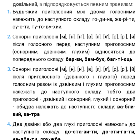
довільний
, а підпорядковується певним правилам:
Будь-який приголосний між двома голосними
належить до наступного складу: го-ди-на, жа-рі-ти,
су-є-та, ту-го-ву-хий.
Сонорні приголосні [м], [н], [н’], [в], [л], [л’], [р], [р’], [й]
після голосного перед наступним приголосним
(сонорним, дзвінким, глухим) відносяться до
попереднього складу:
бар-ви, бам-бук, бал-ті-єць
.
Сонорні приголосні [м], [н], [н’], [в], [л], [л’], [р], [р’], [й]
після приголосного (дзвінкого і глухого) перед
голосним разом із дзвінким і глухим приголосним
належать до наступного складу, тобто два
приголосні - дзвінкий і сонорний, глухий і сонорний
- обидва належать до наступного складу:
ва-бли-
вий, ва-тра
.
Два дзвінкі або два глухі приголосні належать до
наступного складу:
до-ста-ви-ти, до-сти-га-ти,
на-дба-ти, дру-жба
.