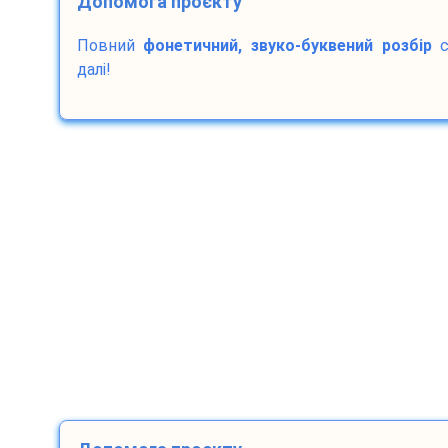
Допомога проєкту
Повний
фонетичний, звуко-буквений розбір
с
далі!