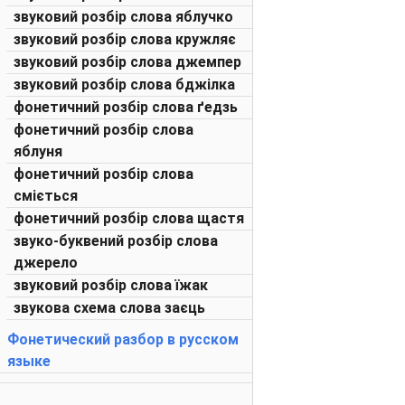
звуковий розбір слова яблучко
звуковий розбір слова кружляє
звуковий розбір слова джемпер
звуковий розбір слова бджілка
фонетичний розбір слова ґедзь
фонетичний розбір слова
яблуня
фонетичний розбір слова
сміється
фонетичний розбір слова щастя
звуко-буквений розбір слова
джерело
звуковий розбір слова їжак
звукова схема слова заєць
Фонетический разбор в русском
языке