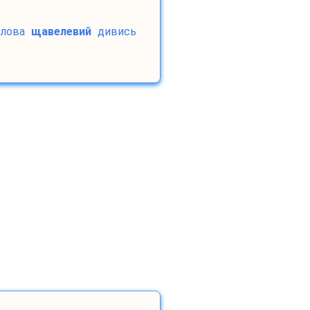
лова
щавелевий
дивись