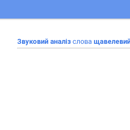
Звуковий аналіз
слова
щавелеви