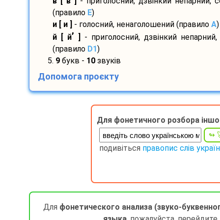
в [ в ]
- приголосний, дзвінкий непарний, 
(правило
E
)
и [ и ]
- голосний, ненаголошений (правило
A
)
’
й [ й
]
- приголосний, дзвінкий непарний,
(правило
D1
)
5.
9
букв -
10
звуків
Допомога проєкту
Для фонетичного розбора іншо
подивіться
правопис слів украї
Для
фонетического анализа (звуко-буквенно
языка
, пожалуйста, перейдите