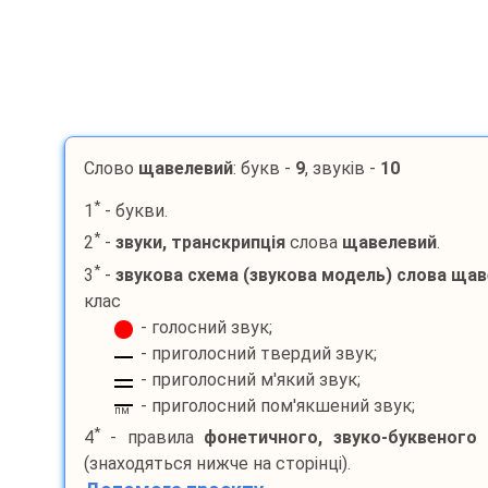
Слово
щавелевий
: букв -
9
, звуків -
10
*
1
- букви.
*
2
-
звуки, транскрипція
слова
щавелевий
.
*
3
-
звукова схема (звукова модель) слова
щав
клас
- голосний звук;
- приголосний твердий звук;
- приголосний м'який звук;
- приголосний пом'якшений звук;
пм
*
4
- правила
фонетичного, звуко-буквеного
(знаходяться нижче на сторінці).