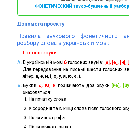
ФОНЕТИЧЕСКИЙ звуко-буквенный разбор 
Допомога проєкту
Правила звукового фонетичного ана
розбору слова в українській мові:
Голосні звуки:
В українській мові
6
голосних звуків:
[а], [е], [и], [
Для передавання на письмі шести голосних з
літер:
а, е, и, і, о, у, я, ю, є, ї.
Букви
Є, Ю, Я
позначають два звуки
[йе], [йу
знаходяться:
На початку слова
У середині та в кінці слова після голосного зв
Після апострофа
Після м'якого знака