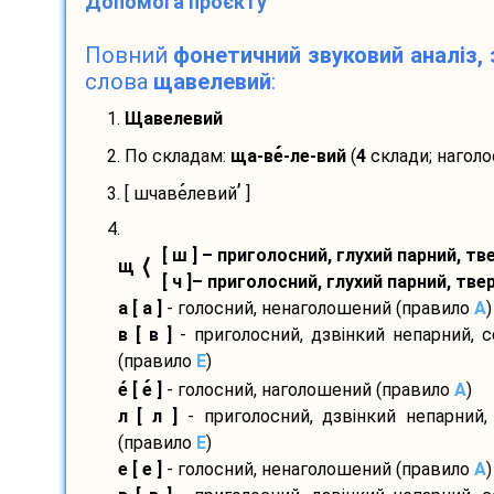
Допомога проєкту
Повний
фонетичний звуковий аналіз, 
слова
щавелевий
:
1.
Щавелевий
2. По складам:
ща-
ве
-
ле-
вий
(
4
склади; наголо
’
3. [ шчаве
левий
]
4.
[ ш ] – приголосний, глухий парний, т
⟨
щ
[ ч ]– приголосний, глухий парний, тв
а [ а ]
- голосний, ненаголошений (правило
A
)
в [ в ]
- приголосний, дзвінкий непарний, 
(правило
E
)
е
[ е
]
- голосний, наголошений (правило
A
)
л [ л ]
- приголосний, дзвінкий непарний,
(правило
E
)
е [ е ]
- голосний, ненаголошений (правило
A
)