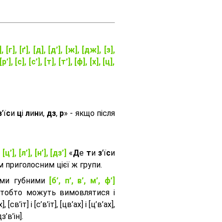
], [г], [ґ], [д], [д’], [ж], [дж], [з],
[р’], [с], [с’], [т], [т’], [ф], [х], [ц],
з
'ї
с
и
ц
і
л
и
н
и,
дз
,
р
» - якщо після
, [ц’], [л’], [н’], [дз’]
«
Д
е
т
и
з
'ї
с
и
приголосним цієї ж групи.
ими губними
[б’, п’, в’, м’, ф’]
 тобто можуть вимовлятися і
, [св’іт] і [с’в’іт], [цв’ах] і [ц’в’ах],
дз’в’iн].