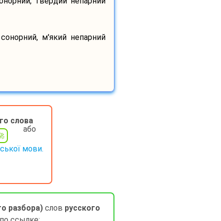
сонорний, твердий непарний
 сонорний, м'який непарний
го слова
або
нської мови.
го разбора)
слов
русского
 по ссылке: