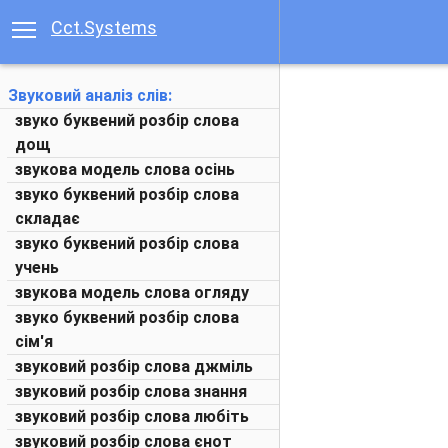
Cct.Systems
Звуковий аналіз слів:
звуко буквений розбір слова
дощ
звукова модель слова осінь
звуко буквений розбір слова
складає
звуко буквений розбір слова
учень
звукова модель слова огляду
звуко буквений розбір слова
сім'я
звуковий розбір слова джміль
звуковий розбір слова знання
звуковий розбір слова любіть
звуковий розбір слова єнот