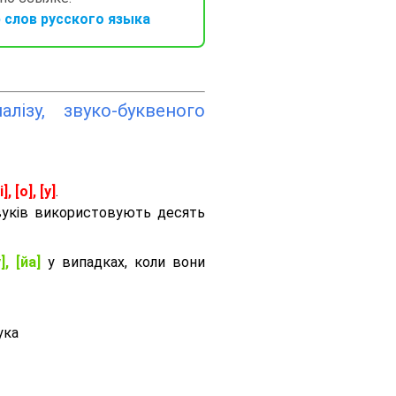
слов русского языка
лізу, звуко-буквеного
і], [о], [у]
.
вуків використовують десять
], [йа]
у випадках, коли вони
ука