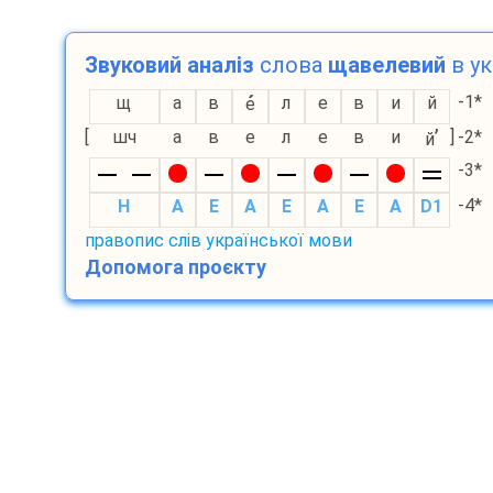
Звуковий аналіз
слова
щавелевий
в ук
-1*
щ
а
в
л
е
в
и
й
е
’
[
шч
а
в
е
л
е
в
и
]
-2*
й
-3*
-4*
H
A
E
A
E
A
E
A
D1
правопис слів української мови
Допомога проєкту