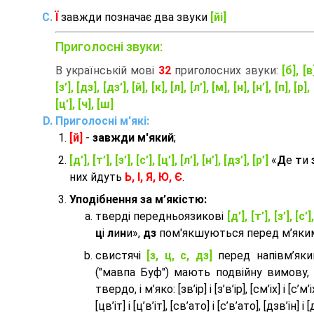
Ї
завжди позначає два звуки
[йі]
Приголосні звуки:
В українській мові
32
приголосних звуки:
[б], [в
[з’], [дз], [дз’], [й], [к], [л], [л’], [м], [н], [н’], [п], [р], 
[ц’], [ч], [ш]
Приголосні м'які:
[й]
-
завжди м'який
;
[д’], [т’], [з’], [с’], [ц’], [л’], [н’], [дз’], [р’]
«
Д
е
т
и
них йдуть
Ь, І, Я, Ю, Є
.
Уподібнення за м’якістю:
тверді передньоязикові
[д’], [т’], [з’], [с’]
ц
і
л
и
н
и»,
дз
пом'якшуються перед м’яким 
cвистячі
[з, ц, с, дз]
перед напівм’як
("мавпа Буф") мають подвійну вимову,
твердо, і м’яко: [зв’ір] і [з’в’ір], [см’іх] і [с’м’іх]
[цв’іт] і [ц’в’іт], [св’ато] і [с’в’ато], [дзв’iн] і [