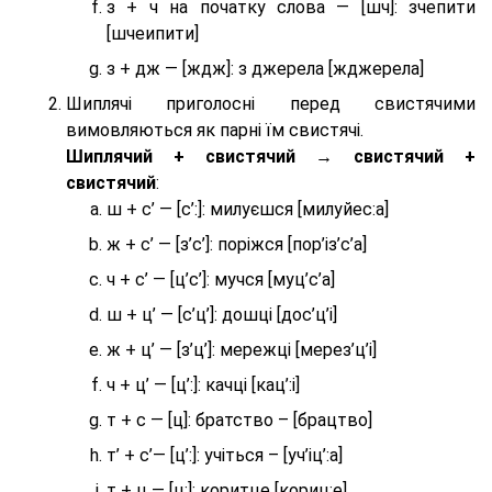
з + ч на початку слова — [шч]: зчепити
[шчеипити]
з + дж — [ждж]: з джерела [жджерела]
Шиплячі приголосні перед свистячими
вимовляються як парні їм свистячі.
Шиплячий + свистячий → свистячий +
свистячий
:
ш + с’ — [с’:]: милуєшся [милуйес:а]
ж + с’ — [з’с’]: поріжся [пор’із’с’а]
ч + с’ — [ц’с’]: мучся [муц’с’а]
ш + ц’ — [с’ц’]: дошці [дос’ц’і]
ж + ц’ — [з’ц’]: мережці [мерез’ц’і]
ч + ц’ — [ц’:]: качці [кац’:і]
т + с — [ц]: братство – [брaцтво]
т’ + с’— [ц’:]: учіться – [уч’іц’:a]
т + ц — [ц:]: коритце [кориц:е]