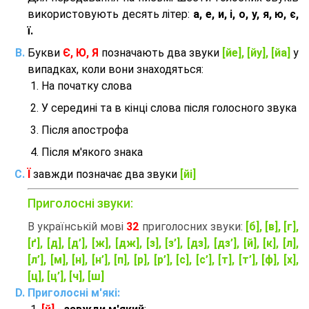
використовують десять літер:
а, е, и, і, о, у, я, ю, є,
ї.
Букви
Є, Ю, Я
позначають два звуки
[йе], [йу], [йа]
у
випадках, коли вони знаходяться:
На початку слова
У середині та в кінці слова після голосного звука
Після апострофа
Після м'якого знака
Ї
завжди позначає два звуки
[йі]
Приголосні звуки:
В українській мові
32
приголосних звуки:
[б], [в], [г],
[ґ], [д], [д’], [ж], [дж], [з], [з’], [дз], [дз’], [й], [к], [л],
[л’], [м], [н], [н’], [п], [р], [р’], [с], [с’], [т], [т’], [ф], [х],
[ц], [ц’], [ч], [ш]
Приголосні м'які: