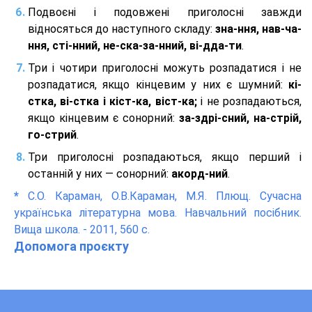
Подвоєні і подовжені приголосні завжди
відносяться до наступного складу:
зна-ння, нав-ча-
ння, сті-нний, не-ска-за-нний, ві-дда-ти
.
Три і чотири приголосні можуть розпадатися і не
розпадатися, якщо кінцевим у них є шумний:
кі-
стка, ві-стка і кіст-ка, віст-ка;
і не розпадаються,
якщо кінцевим є сонорний:
за-здрі-сний, на-стрій,
го-стрий
.
Три приголосні розпадаються, якщо перший і
останній у них — сонорний:
акорд-ний
.
*
С.О. Караман, О.В.Караман, М.Я. Плющ. Сучасна
українська літературна мова. Навчальний посібник.
Вища школа. - 2011, 560 с.
Допомога проєкту