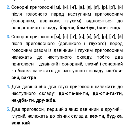
Сонорні приголосні [м], [н], [н’], [в], [л], [л’], [р], [р’], [й]
після голосного перед наступним приголосним
(сонорним, дзвінким, глухим) відносяться до
попереднього складу:
бар-ви, бам-бук, бал-ті-єць
.
Сонорні приголосні [м], [н], [н’], [в], [л], [л’], [р], [р’], [й]
після приголосного (дзвінкого і глухого) перед
голосним разом із дзвінким і глухим приголосним
належать до наступного складу, тобто два
приголосні - дзвінкий і сонорний, глухий і сонорний
- обидва належать до наступного складу:
ва-бли-
вий, ва-тра
.
Два дзвінкі або два глухі приголосні належать до
наступного складу:
до-ста-ви-ти, до-сти-га-ти,
на-дба-ти, дру-жба
.
Два приголосні, перший з яких дзвінкий, а другий—
глухий, належать до різних складів:
вез-ти, буд-ка,
важ-кий
.