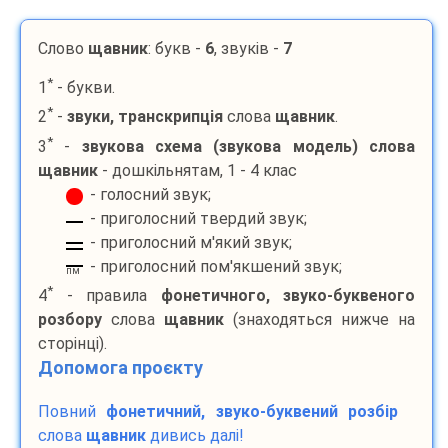
Слово
щавник
: букв -
6
, звуків -
7
*
1
- букви.
*
2
-
звуки, транскрипція
слова
щавник
.
*
3
-
звукова схема (звукова модель) слова
щавник
- дошкільнятам, 1 - 4 клас
- голосний звук;
- приголосний твердий звук;
- приголосний м'який звук;
- приголосний пом'якшений звук;
пм
*
4
- правила
фонетичного, звуко-буквеного
розбору
слова
щавник
(знаходяться нижче на
сторінці).
Допомога проєкту
Повний
фонетичний, звуко-буквений розбір
слова
щавник
дивись далі!