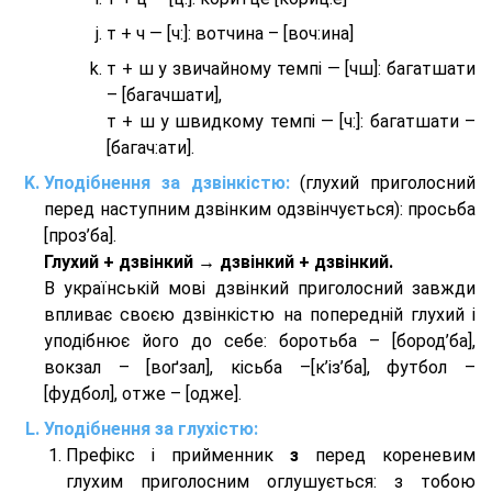
т + ч — [ч:]: вотчина – [вoч:ина]
т + ш у звичайному темпі — [чш]: багатшати
– [багачшати],
т + ш у швидкому темпі — [ч:]: багатшати –
[багач:ати].
Уподібнення за дзвінкістю:
(глухий приголосний
перед наступним дзвінким одзвінчується): просьба
[проз’ба].
Глухий + дзвінкий → дзвінкий + дзвінкий.
В українській мові дзвінкий приголосний завжди
впливає своєю дзвінкістю на попередній глухий і
уподібнює його до себе: боротьба – [бород’ба],
вокзал – [воґзал], кісьба –[к’із’ба], футбол –
[фудбол], отже – [одже].
Уподібнення за глухістю:
Префікс і прийменник
з
перед кореневим
глухим приголосним оглушується: з тобою