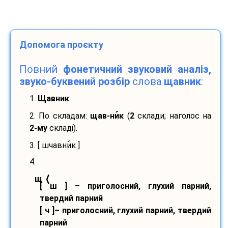
Допомога проєкту
Повний
фонетичний звуковий аналіз,
звуко-буквений розбір
слова
щавник
:
1.
Щавник
2. По складам:
щав-
ни
к
(
2
склади; наголос на
2-му
складі).
3. [ шчавни
к ]
4.
⟨
щ
[ ш ] – приголосний, глухий парний,
твердий парний
[ ч ]– приголосний, глухий парний, твердий
парний