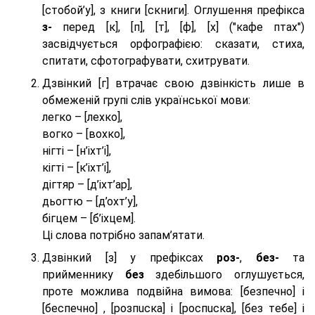
[стобой’у], з книги [скниги]. Оглушення префікса
з-
перед [к], [п], [т], [ф], [х] ("кафе птах")
засвідчується орфографією: сказати, стиха,
спитати, сфотографувати, схитрувати.
Дзвінкий [г] втрачає свою дзвінкість лише в
обмеженій групі слів української мови:
легко – [лехко],
вогко – [вохко],
нігті – [н’іхт’і],
кігті – [к’іхт’і],
дігтяр – [д’іхт’ар],
дьогтю – [д’охт’у],
бігцем – [б’іхцем].
Ці слова потрібно запам’ятати.
Дзвінкий [з] у префіксах
роз-
,
без-
та
прийменнику
без
здебільшого оглушується,
проте можлива подвійна вимова: [безпeчно] і
[беспeчно] , [розпuска] і [роспuска], [без тeбе] і