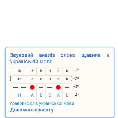
Звуковий аналіз
слова
щавник
в
українській мові:
-1*
щ
а
в
н
к
и
[
шч
а
в
н
и
к
]
-2*
-3*
-4*
H
A
E
E
A
E
правопис слів української мови
Допомога проєкту