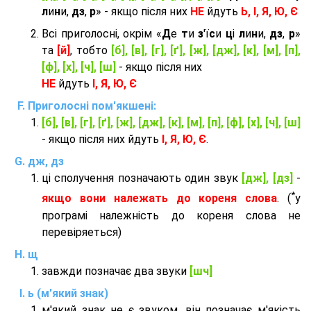
л
и
н
и,
дз
,
р
» - якщо після них
НЕ
йдуть
Ь, І, Я, Ю, Є
Всі приголосні, окрім «
Д
е
т
и
з
'ї
с
и
ц
і
л
и
н
и,
дз
,
р
»
та
[й]
, тобто
[б], [в], [г], [ґ], [ж], [дж], [к], [м], [п],
[ф], [х], [ч], [ш]
- якщо після них
НЕ
йдуть
І, Я, Ю, Є
Приголосні пом'якшені:
[б], [в], [г], [ґ], [ж], [дж], [к], [м], [п], [ф], [х], [ч], [ш]
- якщо після них йдуть
І, Я, Ю, Є
.
дж, дз
ці сполучення позначають один звук
[дж], [дз]
-
*
якщо вони належать до кореня слова
. (
у
програмі належність до кореня слова не
перевіряеться)
щ
завжди позначає два звуки
[шч]
ь (м'який знак)
м'який знак не є звуком, він позначає м'якість