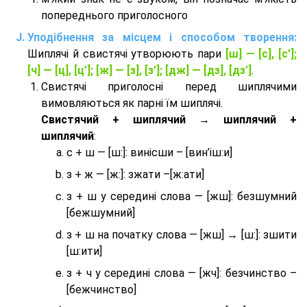
попереднього приголосного
Уподібнення за місцем і способом творення:
Шиплячі й свистячі утворюють пари
[ш] — [c], [с’];
[ч] — [ц], [ц’]; [ж] — [з], [з’]; [дж] — [дз], [дз’]
.
Свистячі приголосні перед шиплячими
вимовляються як парні їм шиплячі.
Cвистячий + шиплячий → шиплячий +
шиплячий
:
с + ш — [ш:]: винісши – [вин’іш:и]
з + ж — [ж:]: зжати –[ж:ати]
з + ш у середині слова — [жш]: безшумний
[бежшумний]
з + ш на початку слова — [жш] → [ш:]: зшити
[ш:ити]
з + ч у середині слова — [жч]: безчинство –
[бежчинство]