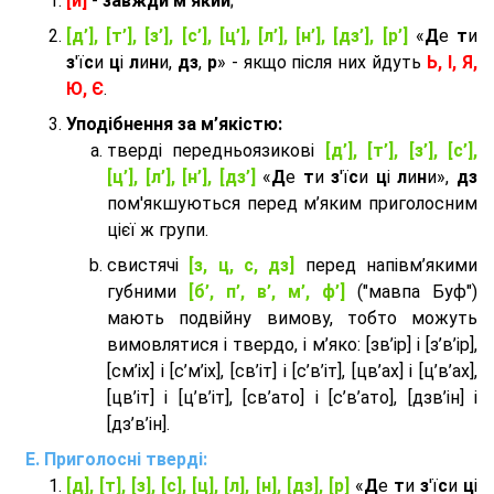
[й]
-
завжди м'який
;
[д’], [т’], [з’], [с’], [ц’], [л’], [н’], [дз’], [р’]
«
Д
е
т
и
з
'ї
с
и
ц
і
л
и
н
и,
дз
,
р
» - якщо після них йдуть
Ь, І, Я,
Ю, Є
.
Уподібнення за м’якістю:
тверді передньоязикові
[д’], [т’], [з’], [с’],
[ц’], [л’], [н’], [дз’]
«
Д
е
т
и
з
'ї
с
и
ц
і
л
и
н
и»,
дз
пом'якшуються перед м’яким приголосним
цієї ж групи.
cвистячі
[з, ц, с, дз]
перед напівм’якими
губними
[б’, п’, в’, м’, ф’]
("мавпа Буф")
мають подвійну вимову, тобто можуть
вимовлятися і твердо, і м’яко: [зв’ір] і [з’в’ір],
[см’іх] і [с’м’іх], [св’іт] і [с’в’іт], [цв’ах] і [ц’в’ах],
[цв’іт] і [ц’в’іт], [св’ато] і [с’в’ато], [дзв’iн] і
[дз’в’iн].
Приголосні тверді:
[д], [т], [з], [с], [ц], [л], [н], [дз], [р]
«
Д
е
т
и
з
'ї
с
и
ц
і