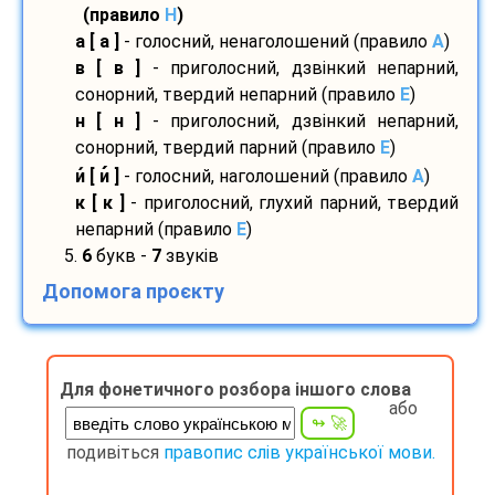
(правило
H
)
а [ а ]
- голосний, ненаголошений (правило
A
)
в [ в ]
- приголосний, дзвінкий непарний,
сонорний, твердий непарний (правило
E
)
н [ н ]
- приголосний, дзвінкий непарний,
сонорний, твердий парний (правило
E
)
и
[ и
]
- голосний, наголошений (правило
A
)
к [ к ]
- приголосний, глухий парний, твердий
непарний (правило
E
)
5.
6
букв -
7
звуків
Допомога проєкту
Для фонетичного розбора іншого слова
або
подивіться
правопис слів української мови.