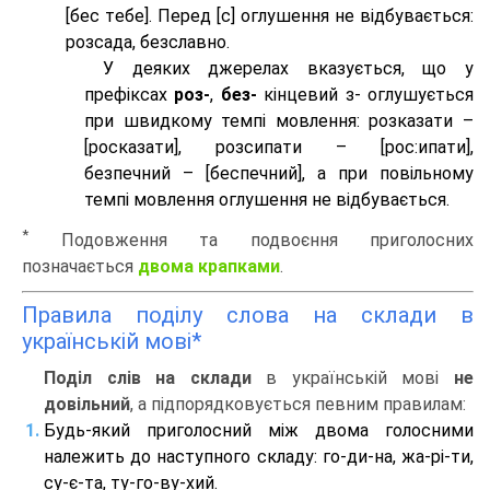
[бес тeбе]. Перед [с] оглушення не відбувається:
розсада, безславно.
У деяких джерелах вказується, що у
префіксах
роз-
,
без-
кінцевий з- оглушується
при швидкому темпі мовлення: розказати –
[росказати], розсипати – [роc:ипати],
безпечний – [беспечний], а при повільному
темпі мовлення оглушення не відбувається.
*
Подовження та подвоєння приголосних
позначається
двома крапками
.
Правила поділу слова на склади в
українській мові*
Поділ слів на склади
в українській мові
не
довільний
, а підпорядковується певним правилам:
Будь-який приголосний між двома голосними
належить до наступного складу: го-ди-на, жа-рі-ти,
су-є-та, ту-го-ву-хий.