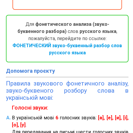
Для
фонетического анализа (звуко-
буквенного разбора)
слов
русского языка
,
пожалуйста, перейдите по ссылке:
ФОНЕТИЧЕСКИЙ звуко-буквенный разбор слов
русского языка
Допомога проєкту
Правила звукового фонетичного аналізу,
звуко-буквеного розбору слова в
українській мові:
Голосні звуки:
В українській мові
6
голосних звуків:
[а], [е], [и], [і],
[о], [у]
.
Для передавання на письмі шести голосних звуків