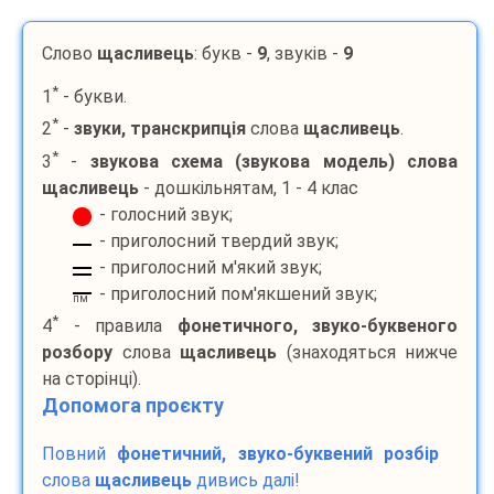
Слово
щасливець
: букв -
9
, звуків -
9
*
1
- букви.
*
2
-
звуки, транскрипція
слова
щасливець
.
*
3
-
звукова схема (звукова модель) слова
щасливець
- дошкільнятам, 1 - 4 клас
- голосний звук;
- приголосний твердий звук;
- приголосний м'який звук;
- приголосний пом'якшений звук;
пм
*
4
- правила
фонетичного, звуко-буквеного
розбору
слова
щасливець
(знаходяться нижче
на сторінці).
Допомога проєкту
Повний
фонетичний, звуко-буквений розбір
слова
щасливець
дивись далі!