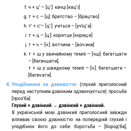
ч + ц’ — [ц’:]: качці [кац’:і]
т + с — [ц]: братство – [брaцтво]
т’ + с’— [ц’:]: учіться – [уч’іц’:a]
т + ц — [ц:]: коритце [кориц:е]
т + ч — [ч:]: вотчина – [вoч:ина]
т + ш у звичайному темпі — [чш]: багатшати
– [багачшати],
т + ш у швидкому темпі — [ч:]: багатшати –
[багач:ати].
Уподібнення за дзвінкістю:
(глухий приголосний
перед наступним дзвінким одзвінчується): просьба
[проз’ба].
Глухий + дзвінкий → дзвінкий + дзвінкий.
В українській мові дзвінкий приголосний завжди
впливає своєю дзвінкістю на попередній глухий і
уподібнює його до себе: боротьба – [бород’ба],