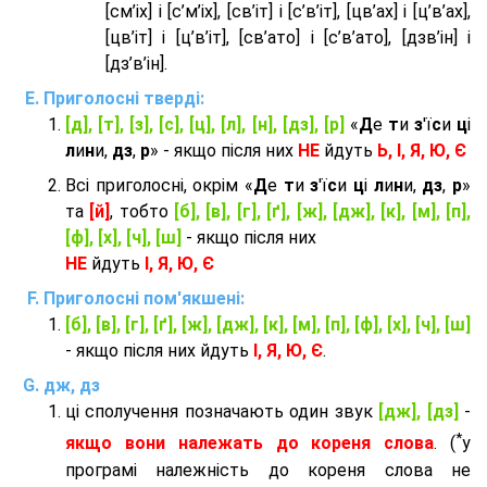
[см’іх] і [с’м’іх], [св’іт] і [с’в’іт], [цв’ах] і [ц’в’ах],
[цв’іт] і [ц’в’іт], [св’ато] і [с’в’ато], [дзв’iн] і
[дз’в’iн].
Приголосні тверді:
[д], [т], [з], [с], [ц], [л], [н], [дз], [р]
«
Д
е
т
и
з
'ї
с
и
ц
і
л
и
н
и,
дз
,
р
» - якщо після них
НЕ
йдуть
Ь, І, Я, Ю, Є
Всі приголосні, окрім «
Д
е
т
и
з
'ї
с
и
ц
і
л
и
н
и,
дз
,
р
»
та
[й]
, тобто
[б], [в], [г], [ґ], [ж], [дж], [к], [м], [п],
[ф], [х], [ч], [ш]
- якщо після них
НЕ
йдуть
І, Я, Ю, Є
Приголосні пом'якшені:
[б], [в], [г], [ґ], [ж], [дж], [к], [м], [п], [ф], [х], [ч], [ш]
- якщо після них йдуть
І, Я, Ю, Є
.
дж, дз
ці сполучення позначають один звук
[дж], [дз]
-
*
якщо вони належать до кореня слова
. (
у
програмі належність до кореня слова не