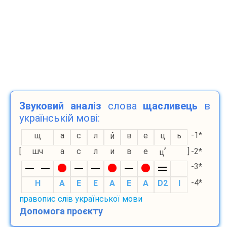
Звуковий аналіз
слова
щасливець
в
українській мові:
-1*
щ
а
с
л
в
е
ц
ь
и
’
[
шч
а
с
л
и
в
е
]
-2*
ц
-3*
-4*
H
A
E
E
A
E
A
D2
I
правопис слів української мови
Допомога проєкту