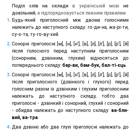
Поділ слів на склади
в українській мові
не
довільний
, а підпорядковується певним правилам:
Будь-який приголосний між двома голосними
належить до наступного складу: го-ди-на, жа-рі-ти,
су-є-та, ту-го-ву-хий.
Сонорні приголосні [м], [н], [н’], [в], [л], [л’], [р], [р’], [й]
після голосного перед наступним приголосним
(сонорним, дзвінким, глухим) відносяться до
попереднього складу:
бар-ви, бам-бук, бал-ті-єць
.
Сонорні приголосні [м], [н], [н’], [в], [л], [л’], [р], [р’], [й]
після приголосного (дзвінкого і глухого) перед
голосним разом із дзвінким і глухим приголосним
належать до наступного складу, тобто два
приголосні - дзвінкий і сонорний, глухий і сонорний
- обидва належать до наступного складу:
ва-бли-
вий, ва-тра
.
Два дзвінкі або два глухі приголосні належать до