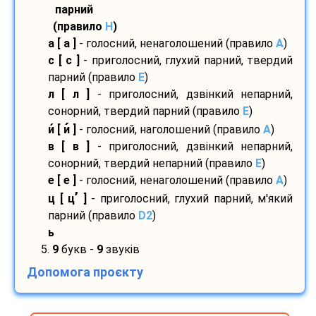
парний
(правило
H
)
а [ а ]
- голосний, ненаголошений (правило
A
)
с [ с ]
- приголосний, глухий парний, твердий
парний (правило
E
)
л [ л ]
- приголосний, дзвінкий непарний,
сонорний, твердий парний (правило
E
)
и
[ и
]
- голосний, наголошений (правило
A
)
в [ в ]
- приголосний, дзвінкий непарний,
сонорний, твердий непарний (правило
E
)
е [ е ]
- голосний, ненаголошений (правило
A
)
’
ц [ ц
]
- приголосний, глухий парний, м'який
парний (правило
D2
)
ь
5.
9
букв -
9
звуків
Допомога проєкту