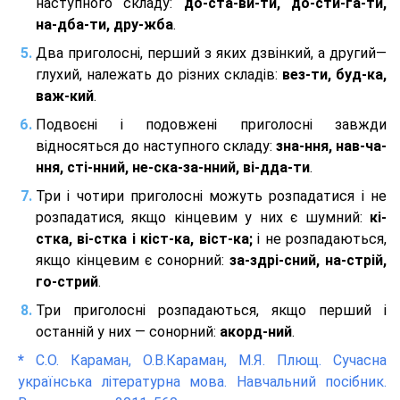
наступного складу:
до-ста-ви-ти, до-сти-га-ти,
на-дба-ти, дру-жба
.
Два приголосні, перший з яких дзвінкий, а другий—
глухий, належать до різних складів:
вез-ти, буд-ка,
важ-кий
.
Подвоєні і подовжені приголосні завжди
відносяться до наступного складу:
зна-ння, нав-ча-
ння, сті-нний, не-ска-за-нний, ві-дда-ти
.
Три і чотири приголосні можуть розпадатися і не
розпадатися, якщо кінцевим у них є шумний:
кі-
стка, ві-стка і кіст-ка, віст-ка;
і не розпадаються,
якщо кінцевим є сонорний:
за-здрі-сний, на-стрій,
го-стрий
.
Три приголосні розпадаються, якщо перший і
останній у них — сонорний:
акорд-ний
.
*
С.О. Караман, О.В.Караман, М.Я. Плющ. Сучасна
українська літературна мова. Навчальний посібник.