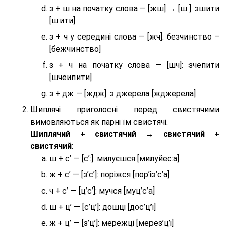
з + ш на початку слова — [жш] → [ш:]: зшити
[ш:ити]
з + ч у середині слова — [жч]: безчинство –
[бежчинство]
з + ч на початку слова — [шч]: зчепити
[шчеипити]
з + дж — [ждж]: з джерела [жджерела]
Шиплячі приголосні перед свистячими
вимовляються як парні їм свистячі.
Шиплячий + свистячий → свистячий +
свистячий
:
ш + с’ — [с’:]: милуєшся [милуйес:а]
ж + с’ — [з’с’]: поріжся [пор’із’с’а]
ч + с’ — [ц’с’]: мучся [муц’с’а]
ш + ц’ — [с’ц’]: дошці [дос’ц’і]
ж + ц’ — [з’ц’]: мережці [мерез’ц’і]