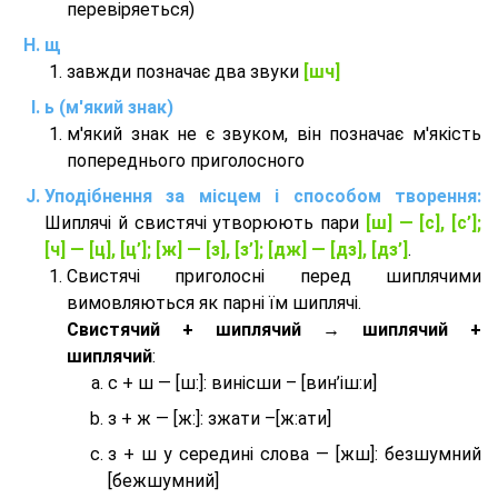
перевіряеться)
щ
завжди позначає два звуки
[шч]
ь (м'який знак)
м'який знак не є звуком, він позначає м'якість
попереднього приголосного
Уподібнення за місцем і способом творення:
Шиплячі й свистячі утворюють пари
[ш] — [c], [с’];
[ч] — [ц], [ц’]; [ж] — [з], [з’]; [дж] — [дз], [дз’]
.
Свистячі приголосні перед шиплячими
вимовляються як парні їм шиплячі.
Cвистячий + шиплячий → шиплячий +
шиплячий
:
с + ш — [ш:]: винісши – [вин’іш:и]
з + ж — [ж:]: зжати –[ж:ати]
з + ш у середині слова — [жш]: безшумний
[бежшумний]