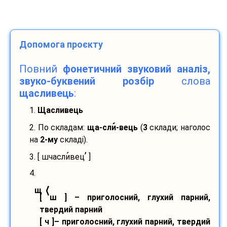
Допомога проєкту
Повний
фонетичний звуковий аналіз,
звуко-буквений розбір
слова
щасливець
:
1.
Щасливець
2. По складам:
ща-
сли
-
вець
(
3
склади; наголос
на
2-му
складі).
’
3. [ шчасли
вец
]
4.
⟨
щ
[ ш ] – приголосний, глухий парний,
твердий парний
[ ч ]– приголосний, глухий парний, твердий