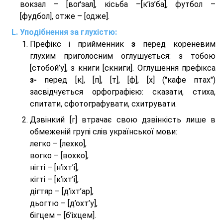
вокзал – [воґзал], кісьба –[к’із’ба], футбол –
[фудбол], отже – [одже].
Уподібнення за глухістю:
Префікс і прийменник
з
перед кореневим
глухим приголосним оглушується: з тобою
[стобой’у], з книги [скниги]. Оглушення префікса
з-
перед [к], [п], [т], [ф], [х] ("кафе птах")
засвідчується орфографією: сказати, стиха,
спитати, сфотографувати, схитрувати.
Дзвінкий [г] втрачає свою дзвінкість лише в
обмеженій групі слів української мови:
легко – [лехко],
вогко – [вохко],
нігті – [н’іхт’і],
кігті – [к’іхт’і],
дігтяр – [д’іхт’ар],
дьогтю – [д’охт’у],
бігцем – [б’іхцем].