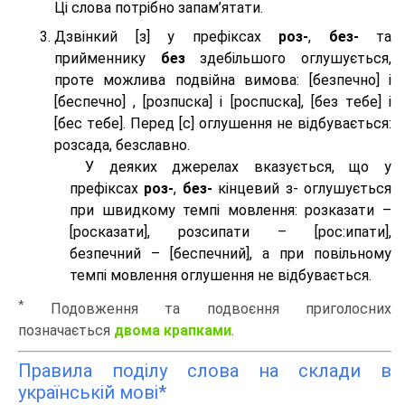
Ці слова потрібно запам’ятати.
Дзвінкий [з] у префіксах
роз-
,
без-
та
прийменнику
без
здебільшого оглушується,
проте можлива подвійна вимова: [безпeчно] і
[беспeчно] , [розпuска] і [роспuска], [без тeбе] і
[бес тeбе]. Перед [с] оглушення не відбувається:
розсада, безславно.
У деяких джерелах вказується, що у
префіксах
роз-
,
без-
кінцевий з- оглушується
при швидкому темпі мовлення: розказати –
[росказати], розсипати – [роc:ипати],
безпечний – [беспечний], а при повільному
темпі мовлення оглушення не відбувається.
*
Подовження та подвоєння приголосних
позначається
двома крапками
.
Правила поділу слова на склади в
українській мові*