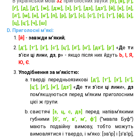
В українській мові
32
приголосних звуки:
[б], [в], [г],
[ґ], [д], [д’], [ж], [дж], [з], [з’], [дз], [дз’], [й], [к], [л],
[л’], [м], [н], [н’], [п], [р], [р’], [с], [с’], [т], [т’], [ф], [х],
[ц], [ц’], [ч], [ш]
Приголосні м'які:
[й]
-
завжди м'який
;
[д’], [т’], [з’], [с’], [ц’], [л’], [н’], [дз’], [р’]
«
Д
е
т
и
з
'ї
с
и
ц
і
л
и
н
и,
дз
,
р
» - якщо після них йдуть
Ь, І, Я,
Ю, Є
.
Уподібнення за м’якістю:
тверді передньоязикові
[д’], [т’], [з’], [с’],
[ц’], [л’], [н’], [дз’]
«
Д
е
т
и
з
'ї
с
и
ц
і
л
и
н
и»,
дз
пом'якшуються перед м’яким приголосним
цієї ж групи.
cвистячі
[з, ц, с, дз]
перед напівм’якими
губними
[б’, п’, в’, м’, ф’]
("мавпа Буф")
мають подвійну вимову, тобто можуть
вимовлятися і твердо, і м’яко: [зв’ір] і [з’в’ір],