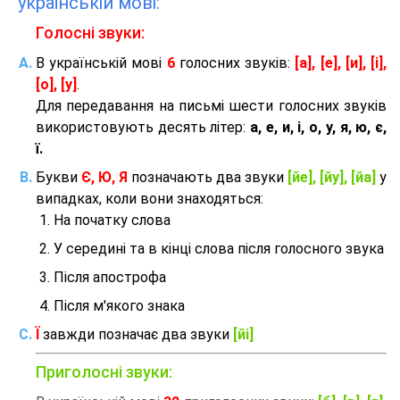
українській мові:
Голосні звуки:
В українській мові
6
голосних звуків:
[а], [е], [и], [і],
[о], [у]
.
Для передавання на письмі шести голосних звуків
використовують десять літер:
а, е, и, і, о, у, я, ю, є,
ї.
Букви
Є, Ю, Я
позначають два звуки
[йе], [йу], [йа]
у
випадках, коли вони знаходяться:
На початку слова
У середині та в кінці слова після голосного звука
Після апострофа
Після м'якого знака
Ї
завжди позначає два звуки
[йі]
Приголосні звуки: