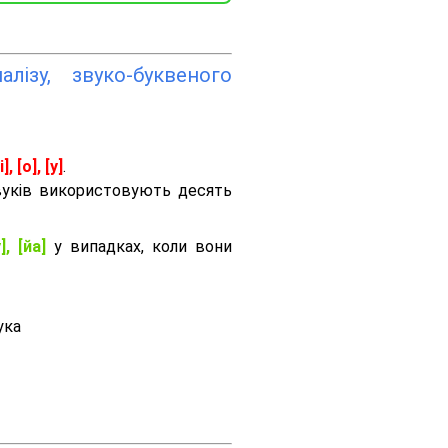
лізу, звуко-буквеного
і], [о], [у]
.
вуків використовують десять
], [йа]
у випадках, коли вони
ука