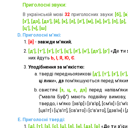
Приголосні звуки:
В українській мові
32
приголосних звуки:
[б], [в
[з’], [дз], [дз’], [й], [к], [л], [л’], [м], [н], [н’], [п], [р], 
[ц’], [ч], [ш]
Приголосні м'які:
[й]
-
завжди м'який
;
[д’], [т’], [з’], [с’], [ц’], [л’], [н’], [дз’], [р’]
«
Д
е
т
и
них йдуть
Ь, І, Я, Ю, Є
.
Уподібнення за м’якістю:
тверді передньоязикові
[д’], [т’], [з’], [с’]
ц
і
л
и
н
и»,
дз
пом'якшуються перед м’яким 
cвистячі
[з, ц, с, дз]
перед напівм’як
("мавпа Буф") мають подвійну вимову,
твердо, і м’яко: [зв’ір] і [з’в’ір], [см’іх] і [с’м’іх]
[цв’іт] і [ц’в’іт], [св’ато] і [с’в’ато], [дзв’iн] і [
Приголосні тверді:
[д], [т], [з], [с], [ц], [л], [н], [дз], [р]
«
Д
е
т
и
з
'ї
с