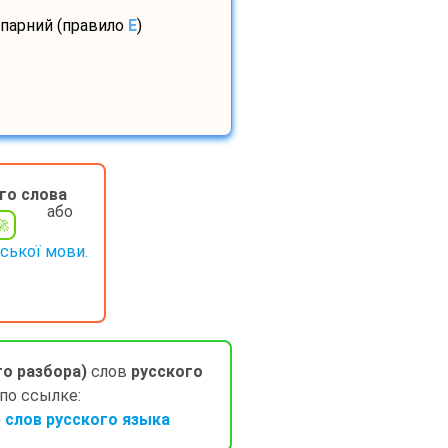
 парний (правило
E
)
го слова
або
нської мови.
го разбора)
слов
русского
 по ссылке:
слов русского языка