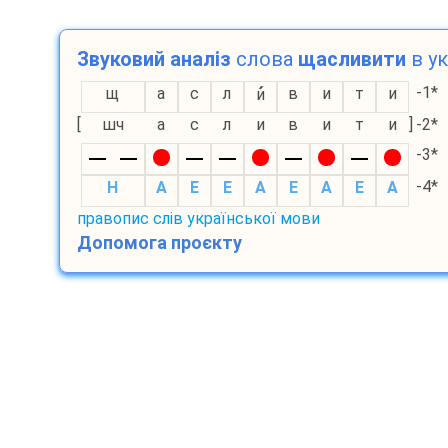
Звуковий аналіз
слова
щасливити
в ук
-1*
щ
а
с
л
в
и
т
и
и
[
шч
а
с
л
и
в
и
т
и
]
-2*
-3*
-4*
H
A
E
E
A
E
A
E
A
правопис слів української мови
Допомога проєкту