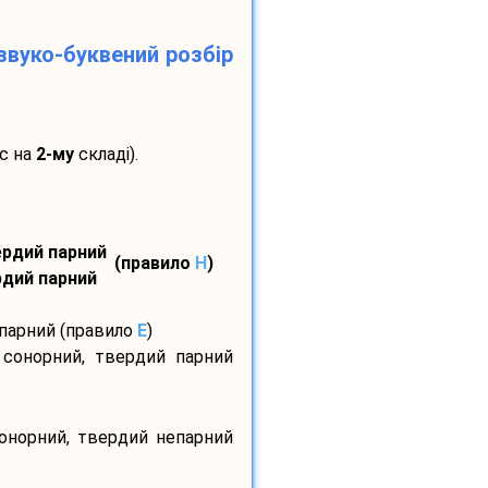
звуко-буквений розбір
с на
2-му
складі).
вердий парний
(правило
H
)
ердий парний
 парний (правило
E
)
 сонорний, твердий парний
сонорний, твердий непарний