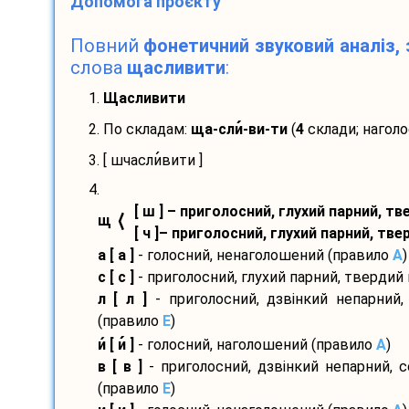
Допомога проєкту
Повний
фонетичний звуковий аналіз, 
слова
щасливити
:
1.
Щасливити
2. По складам:
ща-
сли
-
ви-
ти
(
4
склади; наголо
3. [ шчасли
вити ]
4.
[ ш ] – приголосний, глухий парний, т
⟨
щ
[ ч ]– приголосний, глухий парний, тв
а [ а ]
- голосний, ненаголошений (правило
A
)
с [ с ]
- приголосний, глухий парний, твердий
л [ л ]
- приголосний, дзвінкий непарний,
(правило
E
)
и
[ и
]
- голосний, наголошений (правило
A
)
в [ в ]
- приголосний, дзвінкий непарний, 
(правило
E
)