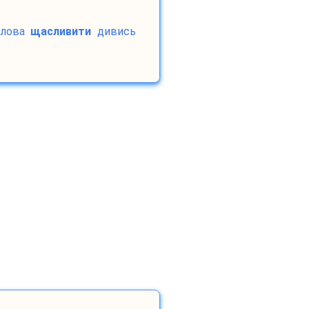
лова
щасливити
дивись