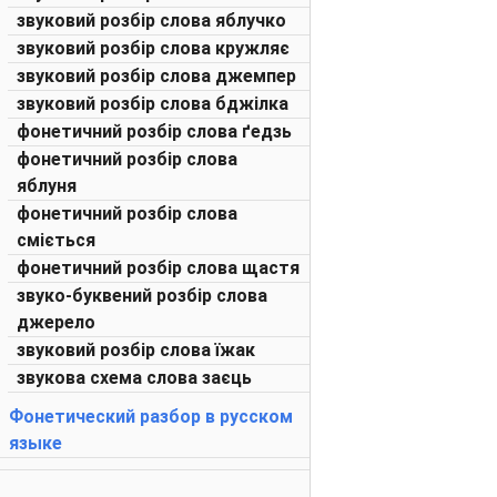
звуковий розбір слова яблучко
звуковий розбір слова кружляє
звуковий розбір слова джемпер
звуковий розбір слова бджілка
фонетичний розбір слова ґедзь
фонетичний розбір слова
яблуня
фонетичний розбір слова
сміється
фонетичний розбір слова щастя
звуко-буквений розбір слова
джерело
звуковий розбір слова їжак
звукова схема слова заєць
Фонетический разбор в русском
языке