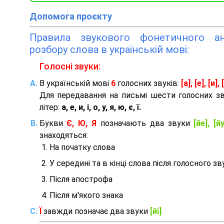
Допомога проєкту
Правила звукового фонетичного ана
розбору слова в українській мові:
Голосні звуки:
В українській мові
6
голосних звуків:
[а], [е], [и], [
Для передавання на письмі шести голосних з
літер:
а, е, и, і, о, у, я, ю, є, ї.
Букви
Є, Ю, Я
позначають два звуки
[йе], [йу
знаходяться:
На початку слова
У середині та в кінці слова після голосного зв
Після апострофа
Після м'якого знака
Ї
завжди позначає два звуки
[йі]