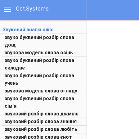
Cct.Systems
Звуковий аналіз слів:
звуко буквений розбір слова
дощ
звукова модель слова осінь
звуко буквений розбір слова
складає
звуко буквений розбір слова
учень
звукова модель слова огляду
звуко буквений розбір слова
сім'я
звуковий розбір слова джміль
звуковий розбір слова знання
звуковий розбір слова любіть
звуковий розбір слова єнот