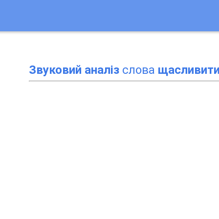
Звуковий аналіз
слова
щасливит