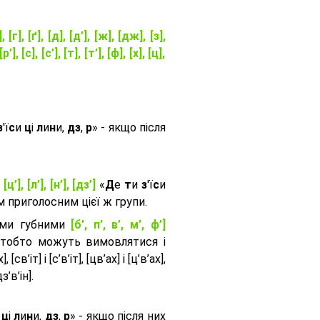
], [г], [ґ], [д], [д’], [ж], [дж], [з],
[р’], [с], [с’], [т], [т’], [ф], [х], [ц],
з
'ї
с
и
ц
і
л
и
н
и,
дз
,
р
» - якщо після
, [ц’], [л’], [н’], [дз’]
«
Д
е
т
и
з
'ї
с
и
приголосним цієї ж групи.
ими губними
[б’, п’, в’, м’, ф’]
 тобто можуть вимовлятися і
, [св’іт] і [с’в’іт], [цв’ах] і [ц’в’ах],
дз’в’iн].
и
ц
і
л
и
н
и,
дз
,
р
» - якщо після них