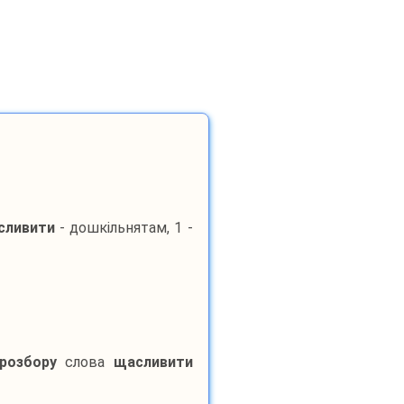
сливити
- дошкільнятам, 1 -
розбору
слова
щасливити