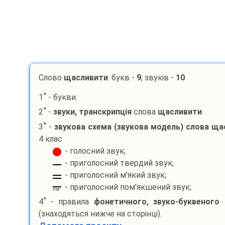
Слово
щасливити
: букв -
9
, звуків -
10
*
1
- букви.
*
2
-
звуки, транскрипція
слова
щасливити
.
*
3
-
звукова схема (звукова модель) слова
ща
4 клас
- голосний звук;
- приголосний твердий звук;
- приголосний м'який звук;
- приголосний пом'якшений звук;
пм
*
4
- правила
фонетичного, звуко-буквеного 
(знаходяться нижче на сторінці).