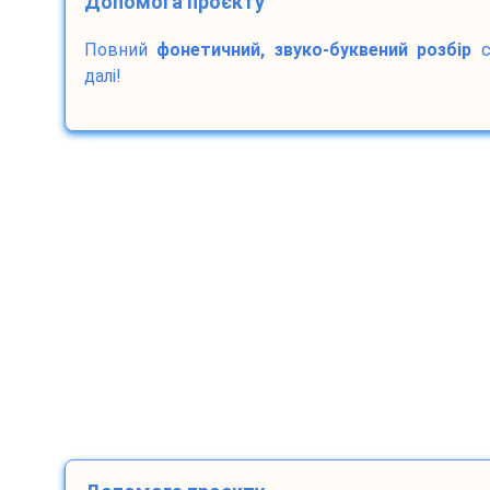
Допомога проєкту
Повний
фонетичний, звуко-буквений розбір
с
далі!