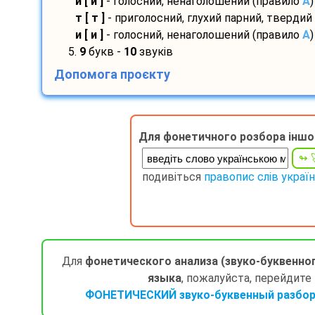
и [ и ]
- голосний, ненаголошений (правило
A
)
т [ т ]
- приголосний, глухий парний, твердий
и [ и ]
- голосний, ненаголошений (правило
A
)
5.
9
букв -
10
звуків
Допомога проєкту
Для фонетичного розбора іншо
подивіться
правопис слів украї
Для
фонетического анализа (звуко-буквенно
языка
, пожалуйста, перейдите
ФОНЕТИЧЕСКИЙ звуко-буквенный разбор 