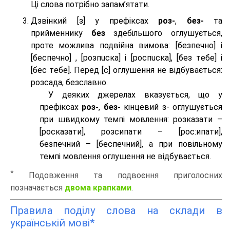
Ці слова потрібно запам’ятати.
Дзвінкий [з] у префіксах
роз-
,
без-
та
прийменнику
без
здебільшого оглушується,
проте можлива подвійна вимова: [безпeчно] і
[беспeчно] , [розпuска] і [роспuска], [без тeбе] і
[бес тeбе]. Перед [с] оглушення не відбувається:
розсада, безславно.
У деяких джерелах вказується, що у
префіксах
роз-
,
без-
кінцевий з- оглушується
при швидкому темпі мовлення: розказати –
[росказати], розсипати – [роc:ипати],
безпечний – [беспечний], а при повільному
темпі мовлення оглушення не відбувається.
*
Подовження та подвоєння приголосних
позначається
двома крапками
.
Правила поділу слова на склади в
українській мові*