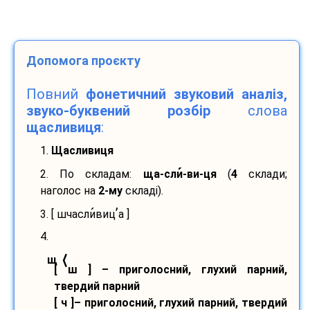
Допомога проєкту
Повний
фонетичний звуковий аналіз,
звуко-буквений розбір
слова
щасливиця
:
1.
Щасливиця
2. По складам:
ща-
сли
-
ви-
ця
(
4
склади;
наголос на
2-му
складі).
’
3. [ шчасли
виц
а ]
4.
⟨
щ
[ ш ] – приголосний, глухий парний,
твердий парний
[ ч ]– приголосний, глухий парний, твердий