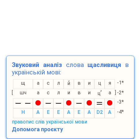
Звуковий аналіз
слова
щасливиця
в
українській мові:
-1*
щ
а
с
л
в
и
ц
я
и
’
[
шч
а
с
л
и
в
и
а
]
-2*
ц
-3*
-4*
H
A
E
E
A
E
A
D2
A
правопис слів української мови
Допомога проєкту