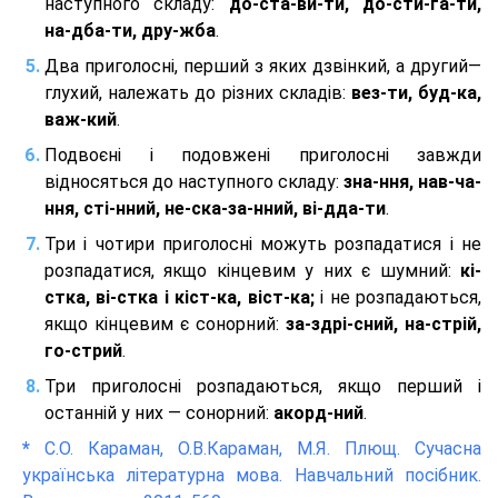
наступного складу:
до-ста-ви-ти, до-сти-га-ти,
на-дба-ти, дру-жба
.
Два приголосні, перший з яких дзвінкий, а другий—
глухий, належать до різних складів:
вез-ти, буд-ка,
важ-кий
.
Подвоєні і подовжені приголосні завжди
відносяться до наступного складу:
зна-ння, нав-ча-
ння, сті-нний, не-ска-за-нний, ві-дда-ти
.
Три і чотири приголосні можуть розпадатися і не
розпадатися, якщо кінцевим у них є шумний:
кі-
стка, ві-стка і кіст-ка, віст-ка;
і не розпадаються,
якщо кінцевим є сонорний:
за-здрі-сний, на-стрій,
го-стрий
.
Три приголосні розпадаються, якщо перший і
останній у них — сонорний:
акорд-ний
.
*
С.О. Караман, О.В.Караман, М.Я. Плющ. Сучасна
українська літературна мова. Навчальний посібник.