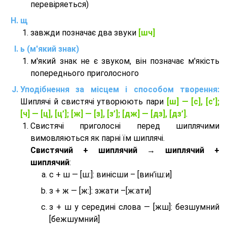
перевіряеться)
щ
завжди позначає два звуки
[шч]
ь (м'який знак)
м'який знак не є звуком, він позначає м'якість
попереднього приголосного
Уподібнення за місцем і способом творення:
Шиплячі й свистячі утворюють пари
[ш] — [c], [с’];
[ч] — [ц], [ц’]; [ж] — [з], [з’]; [дж] — [дз], [дз’]
.
Свистячі приголосні перед шиплячими
вимовляються як парні їм шиплячі.
Cвистячий + шиплячий → шиплячий +
шиплячий
:
с + ш — [ш:]: винісши – [вин’іш:и]
з + ж — [ж:]: зжати –[ж:ати]
з + ш у середині слова — [жш]: безшумний
[бежшумний]