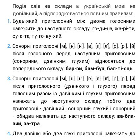
Поділ слів на склади
в українській мові
не
довільний
, а підпорядковується певним правилам:
Будь-який приголосний між двома голосними
належить до наступного складу: го-ди-на, жа-рі-ти,
су-є-та, ту-го-ву-хий.
Сонорні приголосні [м], [н], [н’], [в], [л], [л’], [р], [р’], [й]
після голосного перед наступним приголосним
(сонорним, дзвінким, глухим) відносяться до
попереднього складу:
бар-ви, бам-бук, бал-ті-єць
.
Сонорні приголосні [м], [н], [н’], [в], [л], [л’], [р], [р’], [й]
після приголосного (дзвінкого і глухого) перед
голосним разом із дзвінким і глухим приголосним
належать до наступного складу, тобто два
приголосні - дзвінкий і сонорний, глухий і сонорний
- обидва належать до наступного складу:
ва-бли-
вий, ва-тра
.
Два дзвінкі або два глухі приголосні належать до