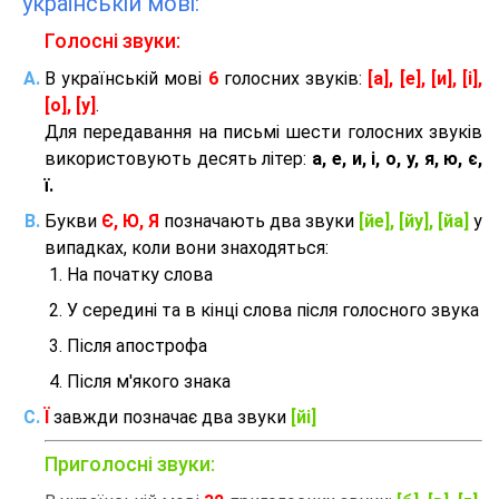
українській мові:
Голосні звуки:
В українській мові
6
голосних звуків:
[а], [е], [и], [і],
[о], [у]
.
Для передавання на письмі шести голосних звуків
використовують десять літер:
а, е, и, і, о, у, я, ю, є,
ї.
Букви
Є, Ю, Я
позначають два звуки
[йе], [йу], [йа]
у
випадках, коли вони знаходяться:
На початку слова
У середині та в кінці слова після голосного звука
Після апострофа
Після м'якого знака
Ї
завжди позначає два звуки
[йі]
Приголосні звуки: