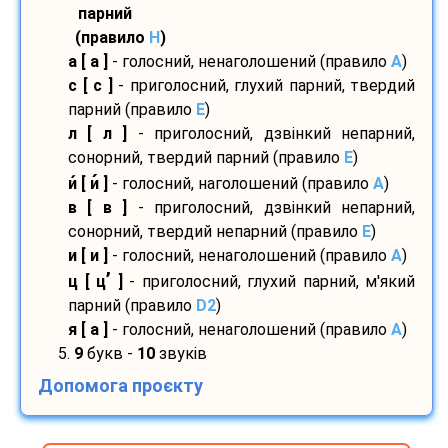
парний
(правило
H
)
а [ а ]
- голосний, ненаголошений (правило
A
)
с [ с ]
- приголосний, глухий парний, твердий
парний (правило
E
)
л [ л ]
- приголосний, дзвінкий непарний,
сонорний, твердий парний (правило
E
)
и
[ и
]
- голосний, наголошений (правило
A
)
в [ в ]
- приголосний, дзвінкий непарний,
сонорний, твердий непарний (правило
E
)
и [ и ]
- голосний, ненаголошений (правило
A
)
’
ц [ ц
]
- приголосний, глухий парний, м'який
парний (правило
D2
)
я [ а ]
- голосний, ненаголошений (правило
A
)
5.
9
букв -
10
звуків
Допомога проєкту