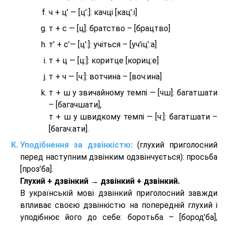
ч + ц’ — [ц’:]: качці [кац’:і]
т + с — [ц]: братство – [брaцтво]
т’ + с’— [ц’:]: учіться – [уч’іц’:a]
т + ц — [ц:]: коритце [кориц:е]
т + ч — [ч:]: вотчина – [вoч:ина]
т + ш у звичайному темпі — [чш]: багатшати
– [багачшати],
т + ш у швидкому темпі — [ч:]: багатшати –
[багач:ати].
Уподібнення за дзвінкістю:
(глухий приголосний
перед наступним дзвінким одзвінчується): просьба
[проз’ба].
Глухий + дзвінкий → дзвінкий + дзвінкий.
В українській мові дзвінкий приголосний завжди
впливає своєю дзвінкістю на попередній глухий і
уподібнює його до себе: боротьба – [бород’ба],