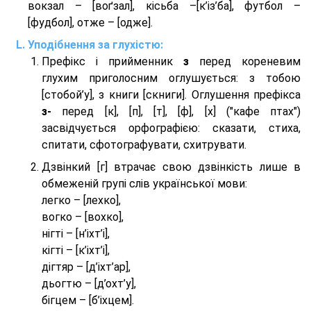
вокзал – [воґзал], кісьба –[к’із’ба], футбол –
[фудбол], отже – [одже].
Уподібнення за глухістю:
Префікс і прийменник
з
перед кореневим
глухим приголосним оглушується: з тобою
[стобой’у], з книги [скниги]. Оглушення префікса
з-
перед [к], [п], [т], [ф], [х] ("кафе птах")
засвідчується орфографією: сказати, стиха,
спитати, сфотографувати, схитрувати.
Дзвінкий [г] втрачає свою дзвінкість лише в
обмеженій групі слів української мови:
легко – [лехко],
вогко – [вохко],
нігті – [н’іхт’і],
кігті – [к’іхт’і],
дігтяр – [д’іхт’ар],
дьогтю – [д’охт’у],
бігцем – [б’іхцем].