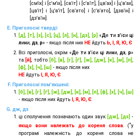
[см’іх] і [с’м’іх], [св’іт] і [с’в’іт], [цв’ах] і [ц’в’ах],
[цв’іт] і [ц’в’іт], [св’ато] і [с’в’ато], [дзв’iн] і
[дз’в’iн].
Приголосні тверді:
[д], [т], [з], [с], [ц], [л], [н], [дз], [р]
«
Д
е
т
и
з
'ї
с
и
ц
і
л
и
н
и,
дз
,
р
» - якщо після них
НЕ
йдуть
Ь, І, Я, Ю, Є
Всі приголосні, окрім «
Д
е
т
и
з
'ї
с
и
ц
і
л
и
н
и,
дз
,
р
»
та
[й]
, тобто
[б], [в], [г], [ґ], [ж], [дж], [к], [м], [п],
[ф], [х], [ч], [ш]
- якщо після них
НЕ
йдуть
І, Я, Ю, Є
Приголосні пом'якшені:
[б], [в], [г], [ґ], [ж], [дж], [к], [м], [п], [ф], [х], [ч], [ш]
- якщо після них йдуть
І, Я, Ю, Є
.
дж, дз
ці сполучення позначають один звук
[дж], [дз]
-
*
якщо вони належать до кореня слова
. (
у
програмі належність до кореня слова не