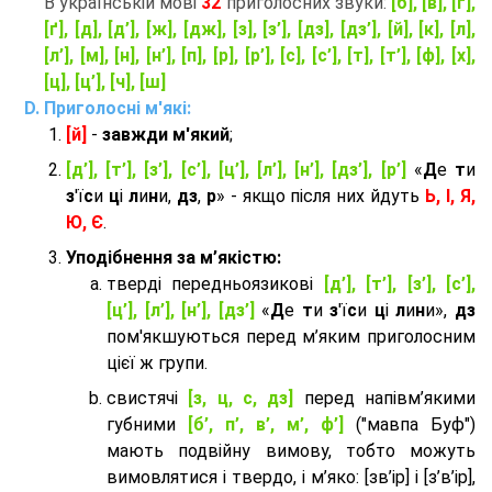
В українській мові
32
приголосних звуки:
[б], [в], [г],
[ґ], [д], [д’], [ж], [дж], [з], [з’], [дз], [дз’], [й], [к], [л],
[л’], [м], [н], [н’], [п], [р], [р’], [с], [с’], [т], [т’], [ф], [х],
[ц], [ц’], [ч], [ш]
Приголосні м'які:
[й]
-
завжди м'який
;
[д’], [т’], [з’], [с’], [ц’], [л’], [н’], [дз’], [р’]
«
Д
е
т
и
з
'ї
с
и
ц
і
л
и
н
и,
дз
,
р
» - якщо після них йдуть
Ь, І, Я,
Ю, Є
.
Уподібнення за м’якістю:
тверді передньоязикові
[д’], [т’], [з’], [с’],
[ц’], [л’], [н’], [дз’]
«
Д
е
т
и
з
'ї
с
и
ц
і
л
и
н
и»,
дз
пом'якшуються перед м’яким приголосним
цієї ж групи.
cвистячі
[з, ц, с, дз]
перед напівм’якими
губними
[б’, п’, в’, м’, ф’]
("мавпа Буф")
мають подвійну вимову, тобто можуть
вимовлятися і твердо, і м’яко: [зв’ір] і [з’в’ір],