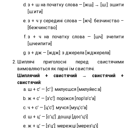
з + ш на початку слова — [жш] → [ш:]: зшити
[ш:ити]
з + ч у середині слова — [жч]: безчинство –
[бежчинство]
з + ч на початку слова — [шч]: зчепити
[шчеипити]
з + дж — [ждж]: з джерела [жджерела]
Шиплячі приголосні перед свистячими
вимовляються як парні їм свистячі.
Шиплячий + свистячий → свистячий +
свистячий
:
ш + с’ — [с’:]: милуєшся [милуйес:а]
ж + с’ — [з’с’]: поріжся [пор’із’с’а]
ч + с’ — [ц’с’]: мучся [муц’с’а]
ш + ц’ — [с’ц’]: дошці [дос’ц’і]
ж + ц’ — [з’ц’]: мережці [мерез’ц’і]