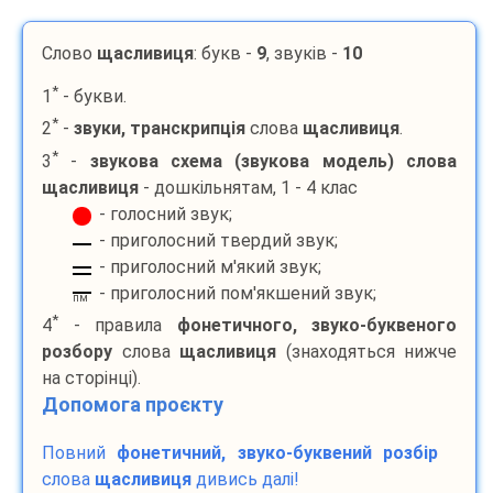
Слово
щасливиця
: букв -
9
, звуків -
10
*
1
- букви.
*
2
-
звуки, транскрипція
слова
щасливиця
.
*
3
-
звукова схема (звукова модель) слова
щасливиця
- дошкільнятам, 1 - 4 клас
- голосний звук;
- приголосний твердий звук;
- приголосний м'який звук;
- приголосний пом'якшений звук;
пм
*
4
- правила
фонетичного, звуко-буквеного
розбору
слова
щасливиця
(знаходяться нижче
на сторінці).
Допомога проєкту
Повний
фонетичний, звуко-буквений розбір
слова
щасливиця
дивись далі!