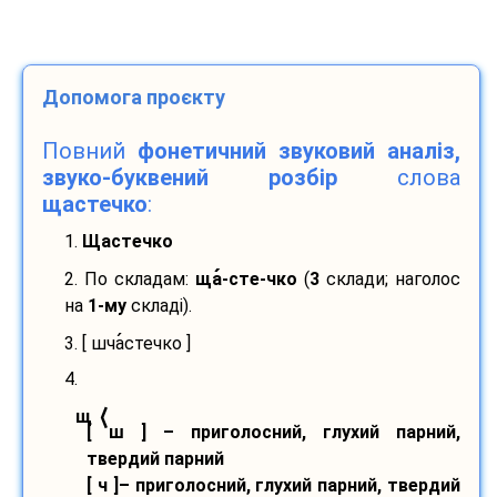
Допомога проєкту
Повний
фонетичний звуковий аналіз,
звуко-буквений розбір
слова
щастечко
:
1.
Щастечко
2. По складам:
ща
-
сте-
чко
(
3
склади; наголос
на
1-му
складі).
3. [ шча
стечко ]
4.
⟨
щ
[ ш ] – приголосний, глухий парний,
твердий парний
[ ч ]– приголосний, глухий парний, твердий