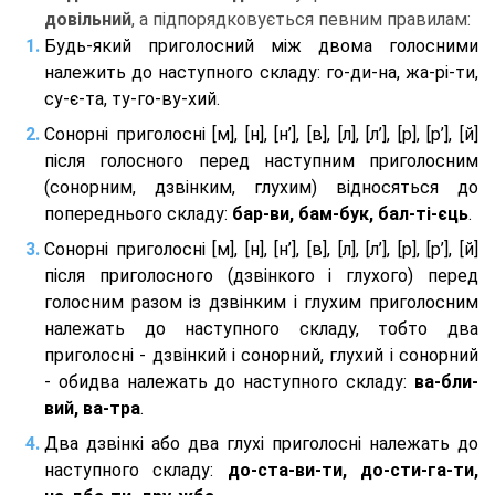
довільний
, а підпорядковується певним правилам:
Будь-який приголосний між двома голосними
належить до наступного складу: го-ди-на, жа-рі-ти,
су-є-та, ту-го-ву-хий.
Сонорні приголосні [м], [н], [н’], [в], [л], [л’], [р], [р’], [й]
після голосного перед наступним приголосним
(сонорним, дзвінким, глухим) відносяться до
попереднього складу:
бар-ви, бам-бук, бал-ті-єць
.
Сонорні приголосні [м], [н], [н’], [в], [л], [л’], [р], [р’], [й]
після приголосного (дзвінкого і глухого) перед
голосним разом із дзвінким і глухим приголосним
належать до наступного складу, тобто два
приголосні - дзвінкий і сонорний, глухий і сонорний
- обидва належать до наступного складу:
ва-бли-
вий, ва-тра
.
Два дзвінкі або два глухі приголосні належать до
наступного складу:
до-ста-ви-ти, до-сти-га-ти,