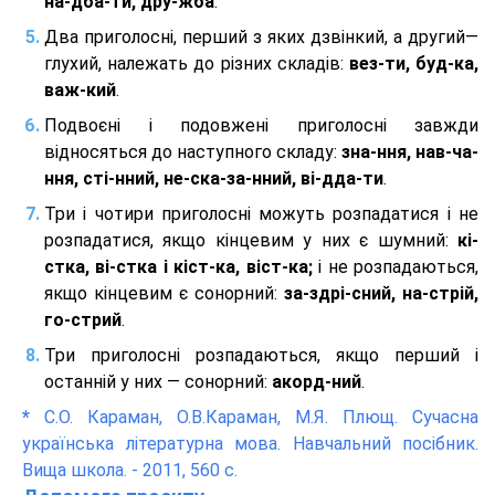
на-дба-ти, дру-жба
.
Два приголосні, перший з яких дзвінкий, а другий—
глухий, належать до різних складів:
вез-ти, буд-ка,
важ-кий
.
Подвоєні і подовжені приголосні завжди
відносяться до наступного складу:
зна-ння, нав-ча-
ння, сті-нний, не-ска-за-нний, ві-дда-ти
.
Три і чотири приголосні можуть розпадатися і не
розпадатися, якщо кінцевим у них є шумний:
кі-
стка, ві-стка і кіст-ка, віст-ка;
і не розпадаються,
якщо кінцевим є сонорний:
за-здрі-сний, на-стрій,
го-стрий
.
Три приголосні розпадаються, якщо перший і
останній у них — сонорний:
акорд-ний
.
*
С.О. Караман, О.В.Караман, М.Я. Плющ. Сучасна
українська літературна мова. Навчальний посібник.
Вища школа. - 2011, 560 с.