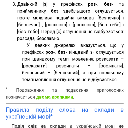
Дзвінкий [з] у префіксах
роз-
,
без-
та
прийменнику
без
здебільшого оглушується,
проте можлива подвійна вимова: [безпeчно] і
[беспeчно] , [розпuска] і [роспuска], [без тeбе] і
[бес тeбе]. Перед [с] оглушення не відбувається:
розсада, безславно.
У деяких джерелах вказується, що у
префіксах
роз-
,
без-
кінцевий з- оглушується
при швидкому темпі мовлення: розказати –
[росказати], розсипати – [роc:ипати],
безпечний – [беспечний], а при повільному
темпі мовлення оглушення не відбувається.
*
Подовження та подвоєння приголосних
позначається
двома крапками
.
Правила поділу слова на склади в
українській мові*
Поділ слів на склади
в українській мові
не