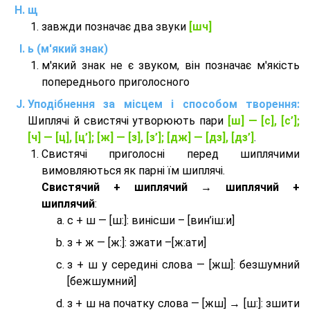
щ
завжди позначає два звуки
[шч]
ь (м'який знак)
м'який знак не є звуком, він позначає м'якість
попереднього приголосного
Уподібнення за місцем і способом творення:
Шиплячі й свистячі утворюють пари
[ш] — [c], [с’];
[ч] — [ц], [ц’]; [ж] — [з], [з’]; [дж] — [дз], [дз’]
.
Свистячі приголосні перед шиплячими
вимовляються як парні їм шиплячі.
Cвистячий + шиплячий → шиплячий +
шиплячий
:
с + ш — [ш:]: винісши – [вин’іш:и]
з + ж — [ж:]: зжати –[ж:ати]
з + ш у середині слова — [жш]: безшумний
[бежшумний]
з + ш на початку слова — [жш] → [ш:]: зшити