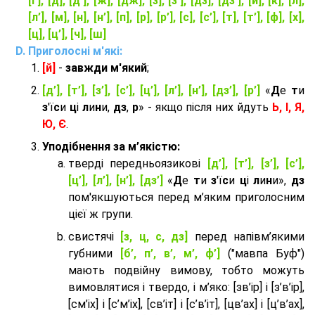
[ґ], [д], [д’], [ж], [дж], [з], [з’], [дз], [дз’], [й], [к], [л],
[л’], [м], [н], [н’], [п], [р], [р’], [с], [с’], [т], [т’], [ф], [х],
[ц], [ц’], [ч], [ш]
Приголосні м'які:
[й]
-
завжди м'який
;
[д’], [т’], [з’], [с’], [ц’], [л’], [н’], [дз’], [р’]
«
Д
е
т
и
з
'ї
с
и
ц
і
л
и
н
и,
дз
,
р
» - якщо після них йдуть
Ь, І, Я,
Ю, Є
.
Уподібнення за м’якістю:
тверді передньоязикові
[д’], [т’], [з’], [с’],
[ц’], [л’], [н’], [дз’]
«
Д
е
т
и
з
'ї
с
и
ц
і
л
и
н
и»,
дз
пом'якшуються перед м’яким приголосним
цієї ж групи.
cвистячі
[з, ц, с, дз]
перед напівм’якими
губними
[б’, п’, в’, м’, ф’]
("мавпа Буф")
мають подвійну вимову, тобто можуть
вимовлятися і твердо, і м’яко: [зв’ір] і [з’в’ір],
[см’іх] і [с’м’іх], [св’іт] і [с’в’іт], [цв’ах] і [ц’в’ах],