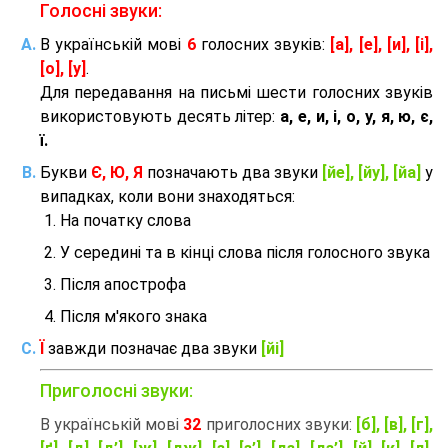
Голосні звуки:
В українській мові
6
голосних звуків:
[а], [е], [и], [і],
[о], [у]
.
Для передавання на письмі шести голосних звуків
використовують десять літер:
а, е, и, і, о, у, я, ю, є,
ї.
Букви
Є, Ю, Я
позначають два звуки
[йе], [йу], [йа]
у
випадках, коли вони знаходяться:
На початку слова
У середині та в кінці слова після голосного звука
Після апострофа
Після м'якого знака
Ї
завжди позначає два звуки
[йі]
Приголосні звуки:
В українській мові
32
приголосних звуки:
[б], [в], [г],