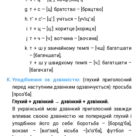
т + с — [ц]: братство – [брaцтво]
т’ + с’— [ц’:]: учіться – [уч’іц’:a]
т + ц — [ц:]: коритце [кориц:е]
т + ч — [ч:]: вотчина – [вoч:ина]
т + ш у звичайному темпі — [чш]: багатшати
– [багачшати],
т + ш у швидкому темпі — [ч:]: багатшати –
[багач:ати].
Уподібнення за дзвінкістю:
(глухий приголосний
перед наступним дзвінким одзвінчується): просьба
[проз’ба].
Глухий + дзвінкий → дзвінкий + дзвінкий.
В українській мові дзвінкий приголосний завжди
впливає своєю дзвінкістю на попередній глухий і
уподібнює його до себе: боротьба – [бород’ба],
вокзал – [воґзал], кісьба –[к’із’ба], футбол –