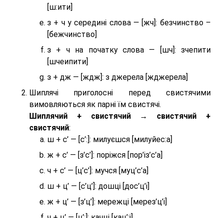
[ш:ити]
з + ч у середині слова — [жч]: безчинство –
[бежчинство]
з + ч на початку слова — [шч]: зчепити
[шчеипити]
з + дж — [ждж]: з джерела [жджерела]
Шиплячі приголосні перед свистячими
вимовляються як парні їм свистячі.
Шиплячий + свистячий → свистячий +
свистячий
:
ш + с’ — [с’:]: милуєшся [милуйес:а]
ж + с’ — [з’с’]: поріжся [пор’із’с’а]
ч + с’ — [ц’с’]: мучся [муц’с’а]
ш + ц’ — [с’ц’]: дошці [дос’ц’і]
ж + ц’ — [з’ц’]: мережці [мерез’ц’і]
ч + ц’ — [ц’:]: качці [кац’:і]