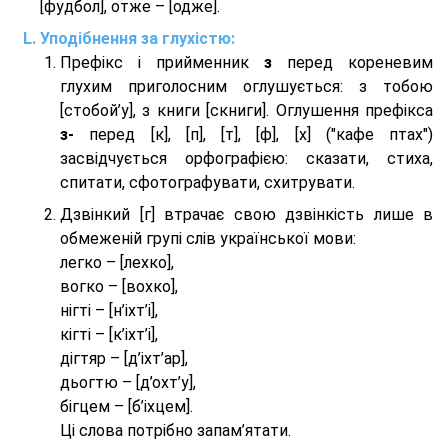
[фудбол], отже – [одже].
Уподібнення за глухістю:
Префікс і прийменник
з
перед кореневим
глухим приголосним оглушується: з тобою
[стобой’у], з книги [скниги]. Оглушення префікса
з-
перед [к], [п], [т], [ф], [х] ("кафе птах")
засвідчується орфографією: сказати, стиха,
спитати, сфотографувати, схитрувати.
Дзвінкий [г] втрачає свою дзвінкість лише в
обмеженій групі слів української мови:
легко – [лехко],
вогко – [вохко],
нігті – [н’іхт’і],
кігті – [к’іхт’і],
дігтяр – [д’іхт’ар],
дьогтю – [д’охт’у],
бігцем – [б’іхцем].
Ці слова потрібно запам’ятати.