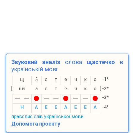
Звуковий аналіз
слова
щастечко
в
українській мові:
-1*
щ
с
т
е
ч
к
о
а
[
шч
а
с
т
е
ч
к
о
]
-2*
-3*
-4*
H
A
E
E
A
E
E
A
правопис слів української мови
Допомога проєкту