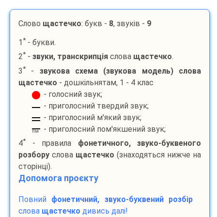
Слово
щастечко
: букв -
8
, звуків -
9
*
1
- букви.
*
2
-
звуки, транскрипція
слова
щастечко
.
*
3
-
звукова схема (звукова модель) слова
щастечко
- дошкільнятам, 1 - 4 клас
- голосний звук;
- приголосний твердий звук;
- приголосний м'який звук;
- приголосний пом'якшений звук;
пм
*
4
- правила
фонетичного, звуко-буквеного
розбору
слова
щастечко
(знаходяться нижче на
сторінці).
Допомога проєкту
Повний
фонетичний, звуко-буквений розбір
слова
щастечко
дивись далі!