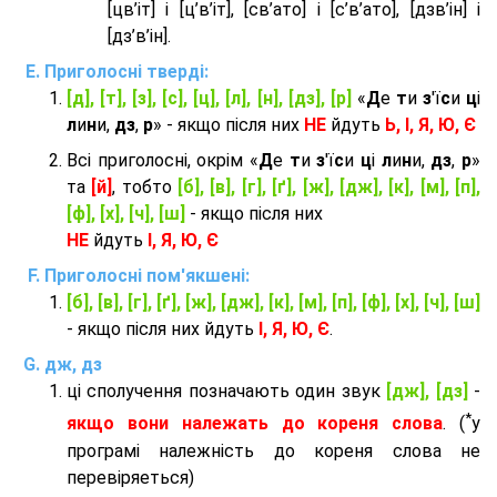
[цв’іт] і [ц’в’іт], [св’ато] і [с’в’ато], [дзв’iн] і
[дз’в’iн].
Приголосні тверді:
[д], [т], [з], [с], [ц], [л], [н], [дз], [р]
«
Д
е
т
и
з
'ї
с
и
ц
і
л
и
н
и,
дз
,
р
» - якщо після них
НЕ
йдуть
Ь, І, Я, Ю, Є
Всі приголосні, окрім «
Д
е
т
и
з
'ї
с
и
ц
і
л
и
н
и,
дз
,
р
»
та
[й]
, тобто
[б], [в], [г], [ґ], [ж], [дж], [к], [м], [п],
[ф], [х], [ч], [ш]
- якщо після них
НЕ
йдуть
І, Я, Ю, Є
Приголосні пом'якшені:
[б], [в], [г], [ґ], [ж], [дж], [к], [м], [п], [ф], [х], [ч], [ш]
- якщо після них йдуть
І, Я, Ю, Є
.
дж, дз
ці сполучення позначають один звук
[дж], [дз]
-
*
якщо вони належать до кореня слова
. (
у
програмі належність до кореня слова не
перевіряеться)