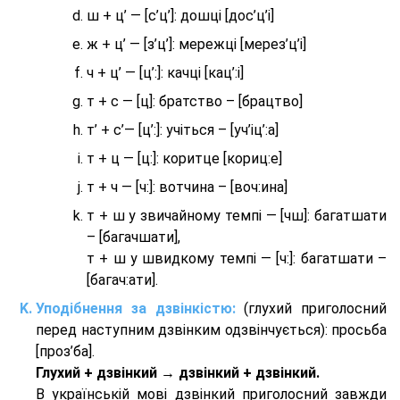
ш + ц’ — [с’ц’]: дошці [дос’ц’і]
ж + ц’ — [з’ц’]: мережці [мерез’ц’і]
ч + ц’ — [ц’:]: качці [кац’:і]
т + с — [ц]: братство – [брaцтво]
т’ + с’— [ц’:]: учіться – [уч’іц’:a]
т + ц — [ц:]: коритце [кориц:е]
т + ч — [ч:]: вотчина – [вoч:ина]
т + ш у звичайному темпі — [чш]: багатшати
– [багачшати],
т + ш у швидкому темпі — [ч:]: багатшати –
[багач:ати].
Уподібнення за дзвінкістю:
(глухий приголосний
перед наступним дзвінким одзвінчується): просьба
[проз’ба].
Глухий + дзвінкий → дзвінкий + дзвінкий.
В українській мові дзвінкий приголосний завжди