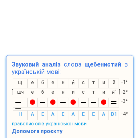
Звуковий аналіз
слова
щебенистий
в
українській мові:
-1*
щ
е
б
е
н
с
т
и
й
и
’
[
шч
е
б
е
н
и
с
т
и
]
-2*
й
-3*
-4*
H
A
E
A
E
A
E
E
A
D1
правопис слів української мови
Допомога проєкту