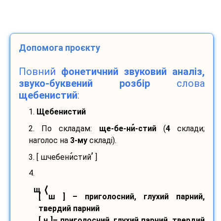
Допомога проєкту
Повний
фонетичний звуковий аналіз,
звуко-буквений розбір
слова
щебенистий
:
1.
Щебенистий
2. По складам:
ще-
бе-
ни
-
стий
(
4
склади;
наголос на
3-му
складі).
’
3. [ шчебени
стий
]
4.
⟨
щ
[ ш ] – приголосний, глухий парний,
твердий парний
[ ч ]– приголосний, глухий парний, твердий