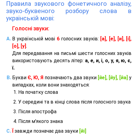
Правила звукового фонетичного аналізу,
звуко-буквеного розбору слова в
українській мові:
Голосні звуки:
В українській мові
6
голосних звуків:
[а], [е], [и], [і],
[о], [у]
.
Для передавання на письмі шести голосних звуків
використовують десять літер:
а, е, и, і, о, у, я, ю, є,
ї.
Букви
Є, Ю, Я
позначають два звуки
[йе], [йу], [йа]
у
випадках, коли вони знаходяться:
На початку слова
У середині та в кінці слова після голосного звука
Після апострофа
Після м'якого знака
Ї
завжди позначає два звуки
[йі]