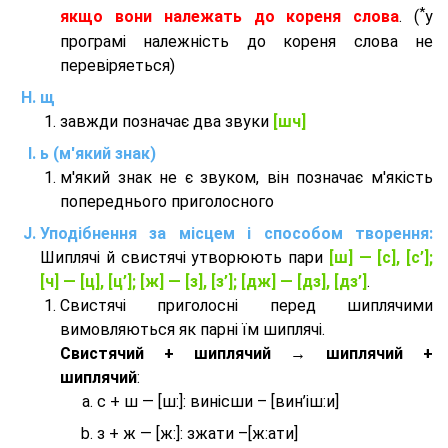
*
якщо вони належать до кореня слова
. (
у
програмі належність до кореня слова не
перевіряеться)
щ
завжди позначає два звуки
[шч]
ь (м'який знак)
м'який знак не є звуком, він позначає м'якість
попереднього приголосного
Уподібнення за місцем і способом творення:
Шиплячі й свистячі утворюють пари
[ш] — [c], [с’];
[ч] — [ц], [ц’]; [ж] — [з], [з’]; [дж] — [дз], [дз’]
.
Свистячі приголосні перед шиплячими
вимовляються як парні їм шиплячі.
Cвистячий + шиплячий → шиплячий +
шиплячий
:
с + ш — [ш:]: винісши – [вин’іш:и]
з + ж — [ж:]: зжати –[ж:ати]