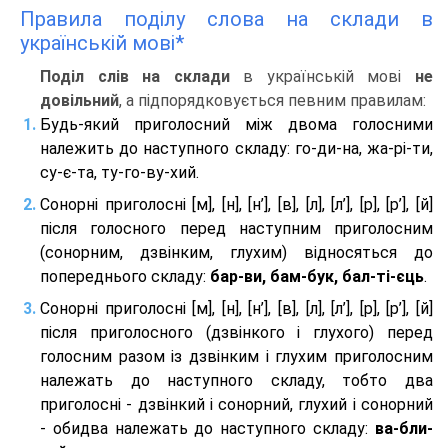
Правила поділу слова на склади в
українській мові*
Поділ слів на склади
в українській мові
не
довільний
, а підпорядковується певним правилам:
Будь-який приголосний між двома голосними
належить до наступного складу: го-ди-на, жа-рі-ти,
су-є-та, ту-го-ву-хий.
Сонорні приголосні [м], [н], [н’], [в], [л], [л’], [р], [р’], [й]
після голосного перед наступним приголосним
(сонорним, дзвінким, глухим) відносяться до
попереднього складу:
бар-ви, бам-бук, бал-ті-єць
.
Сонорні приголосні [м], [н], [н’], [в], [л], [л’], [р], [р’], [й]
після приголосного (дзвінкого і глухого) перед
голосним разом із дзвінким і глухим приголосним
належать до наступного складу, тобто два
приголосні - дзвінкий і сонорний, глухий і сонорний
- обидва належать до наступного складу:
ва-бли-