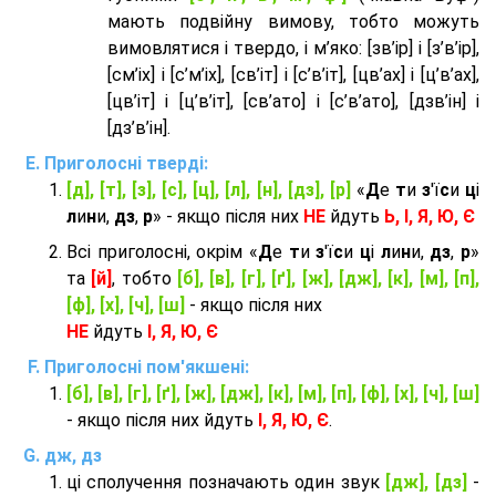
мають подвійну вимову, тобто можуть
вимовлятися і твердо, і м’яко: [зв’ір] і [з’в’ір],
[см’іх] і [с’м’іх], [св’іт] і [с’в’іт], [цв’ах] і [ц’в’ах],
[цв’іт] і [ц’в’іт], [св’ато] і [с’в’ато], [дзв’iн] і
[дз’в’iн].
Приголосні тверді:
[д], [т], [з], [с], [ц], [л], [н], [дз], [р]
«
Д
е
т
и
з
'ї
с
и
ц
і
л
и
н
и,
дз
,
р
» - якщо після них
НЕ
йдуть
Ь, І, Я, Ю, Є
Всі приголосні, окрім «
Д
е
т
и
з
'ї
с
и
ц
і
л
и
н
и,
дз
,
р
»
та
[й]
, тобто
[б], [в], [г], [ґ], [ж], [дж], [к], [м], [п],
[ф], [х], [ч], [ш]
- якщо після них
НЕ
йдуть
І, Я, Ю, Є
Приголосні пом'якшені:
[б], [в], [г], [ґ], [ж], [дж], [к], [м], [п], [ф], [х], [ч], [ш]
- якщо після них йдуть
І, Я, Ю, Є
.
дж, дз
ці сполучення позначають один звук
[дж], [дз]
-