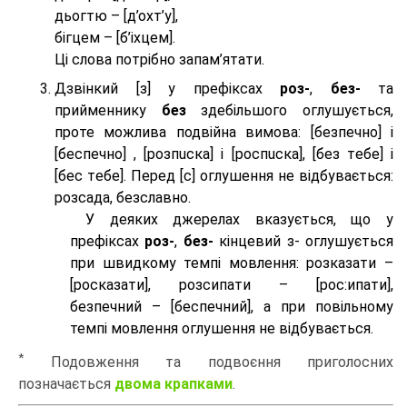
дьогтю – [д’охт’у],
бігцем – [б’іхцем].
Ці слова потрібно запам’ятати.
Дзвінкий [з] у префіксах
роз-
,
без-
та
прийменнику
без
здебільшого оглушується,
проте можлива подвійна вимова: [безпeчно] і
[беспeчно] , [розпuска] і [роспuска], [без тeбе] і
[бес тeбе]. Перед [с] оглушення не відбувається:
розсада, безславно.
У деяких джерелах вказується, що у
префіксах
роз-
,
без-
кінцевий з- оглушується
при швидкому темпі мовлення: розказати –
[росказати], розсипати – [роc:ипати],
безпечний – [беспечний], а при повільному
темпі мовлення оглушення не відбувається.
*
Подовження та подвоєння приголосних
позначається
двома крапками
.