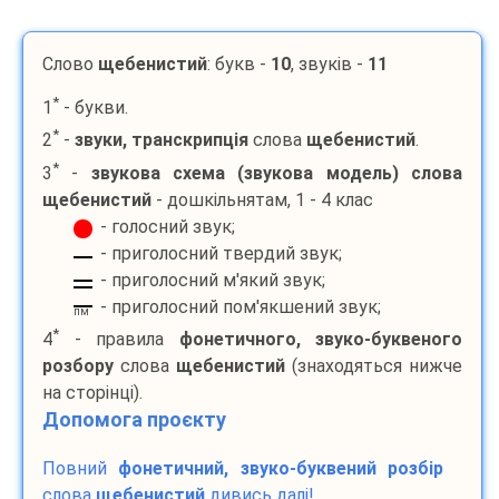
Слово
щебенистий
: букв -
10
, звуків -
11
*
1
- букви.
*
2
-
звуки, транскрипція
слова
щебенистий
.
*
3
-
звукова схема (звукова модель) слова
щебенистий
- дошкільнятам, 1 - 4 клас
- голосний звук;
- приголосний твердий звук;
- приголосний м'який звук;
- приголосний пом'якшений звук;
пм
*
4
- правила
фонетичного, звуко-буквеного
розбору
слова
щебенистий
(знаходяться нижче
на сторінці).
Допомога проєкту
Повний
фонетичний, звуко-буквений розбір
слова
щебенистий
дивись далі!