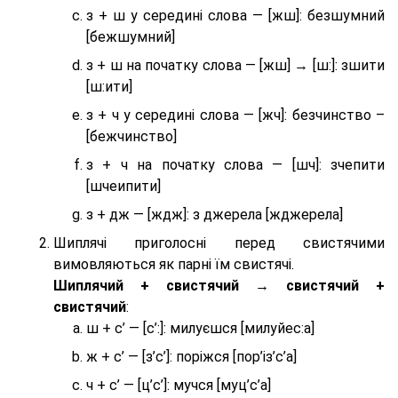
з + ш у середині слова — [жш]: безшумний
[бежшумний]
з + ш на початку слова — [жш] → [ш:]: зшити
[ш:ити]
з + ч у середині слова — [жч]: безчинство –
[бежчинство]
з + ч на початку слова — [шч]: зчепити
[шчеипити]
з + дж — [ждж]: з джерела [жджерела]
Шиплячі приголосні перед свистячими
вимовляються як парні їм свистячі.
Шиплячий + свистячий → свистячий +
свистячий
:
ш + с’ — [с’:]: милуєшся [милуйес:а]
ж + с’ — [з’с’]: поріжся [пор’із’с’а]
ч + с’ — [ц’с’]: мучся [муц’с’а]