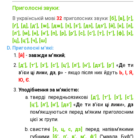
Приголосні звуки:
В українській мові
32
приголосних звуки:
[б], [в], [г],
[ґ], [д], [д’], [ж], [дж], [з], [з’], [дз], [дз’], [й], [к], [л],
[л’], [м], [н], [н’], [п], [р], [р’], [с], [с’], [т], [т’], [ф], [х],
[ц], [ц’], [ч], [ш]
Приголосні м'які:
[й]
-
завжди м'який
;
[д’], [т’], [з’], [с’], [ц’], [л’], [н’], [дз’], [р’]
«
Д
е
т
и
з
'ї
с
и
ц
і
л
и
н
и,
дз
,
р
» - якщо після них йдуть
Ь, І, Я,
Ю, Є
.
Уподібнення за м’якістю:
тверді передньоязикові
[д’], [т’], [з’], [с’],
[ц’], [л’], [н’], [дз’]
«
Д
е
т
и
з
'ї
с
и
ц
і
л
и
н
и»,
дз
пом'якшуються перед м’яким приголосним
цієї ж групи.
cвистячі
[з, ц, с, дз]
перед напівм’якими
губними
[б’, п’, в’, м’, ф’]
("мавпа Буф")