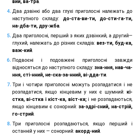
вий, ва-тра
.
Два дзвінкі або два глухі приголосні належать до
наступного складу:
до-ста-ви-ти, до-сти-га-ти,
на-дба-ти, дру-жба
.
Два приголосні, перший з яких дзвінкий, а другий—
глухий, належать до різних складів:
вез-ти, буд-ка,
важ-кий
.
Подвоєні і подовжені приголосні завжди
відносяться до наступного складу:
зна-ння, нав-ча-
ння, сті-нний, не-ска-за-нний, ві-дда-ти
.
Три і чотири приголосні можуть розпадатися і не
розпадатися, якщо кінцевим у них є шумний:
кі-
стка, ві-стка і кіст-ка, віст-ка;
і не розпадаються,
якщо кінцевим є сонорний:
за-здрі-сний, на-стрій,
го-стрий
.
Три приголосні розпадаються, якщо перший і
останній у них — сонорний:
акорд-ний
.