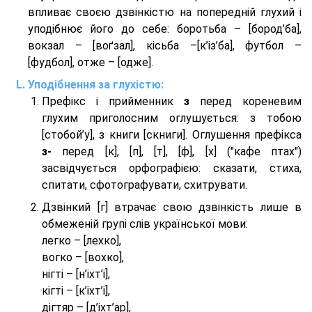
впливає своєю дзвінкістю на попередній глухий і
уподібнює його до себе: боротьба – [бород’ба],
вокзал – [воґзал], кісьба –[к’із’ба], футбол –
[фудбол], отже – [одже].
Уподібнення за глухістю:
Префікс і прийменник
з
перед кореневим
глухим приголосним оглушується: з тобою
[стобой’у], з книги [скниги]. Оглушення префікса
з-
перед [к], [п], [т], [ф], [х] ("кафе птах")
засвідчується орфографією: сказати, стиха,
спитати, сфотографувати, схитрувати.
Дзвінкий [г] втрачає свою дзвінкість лише в
обмеженій групі слів української мови:
легко – [лехко],
вогко – [вохко],
нігті – [н’іхт’і],
кігті – [к’іхт’і],
дігтяр – [д’іхт’ар],