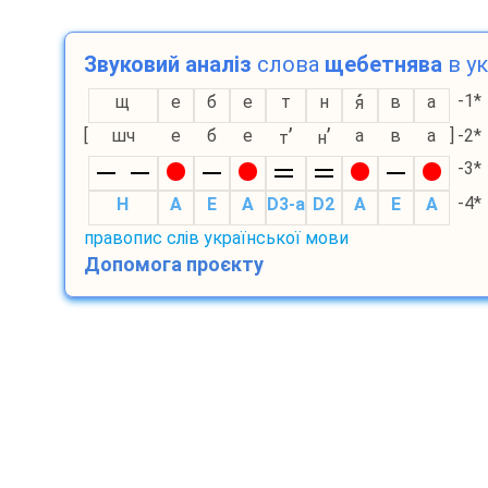
Звуковий аналіз
слова
щебетнява
в ук
-1*
щ
е
б
е
т
н
в
а
я
’
’
[
шч
е
б
е
а
в
а
]
-2*
т
н
-3*
-4*
H
A
E
A
D3-а
D2
A
E
A
правопис слів української мови
Допомога проєкту