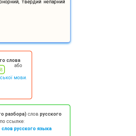
сонорний, твердий непарний
го слова
або
нської мови.
го разбора)
слов
русского
 по ссылке:
слов русского языка