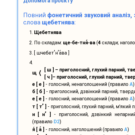
Допомога проєкту
Повний
фонетичний звуковий аналіз, 
слова
щебетнява
:
1.
Щебетнява
2. По складам:
ще-
бе-
тня
-
ва
(
4
склади; нагол
’
’
3. [ шчебет
н
а
ва ]
4.
[ ш ] – приголосний, глухий парний, т
⟨
щ
[ ч ]– приголосний, глухий парний, тв
е [ е ]
- голосний, ненаголошений (правило
A
)
б [ б ]
- приголосний, дзвінкий парний, твер
е [ е ]
- голосний, ненаголошений (правило
A
)
’
т [ т
]
- приголосний, глухий парний, м'який 
’
н [ н
]
- приголосний, дзвінкий непарний
(правило
D2
)
я
[ а
]
- голосний, наголошений (правило
A
)