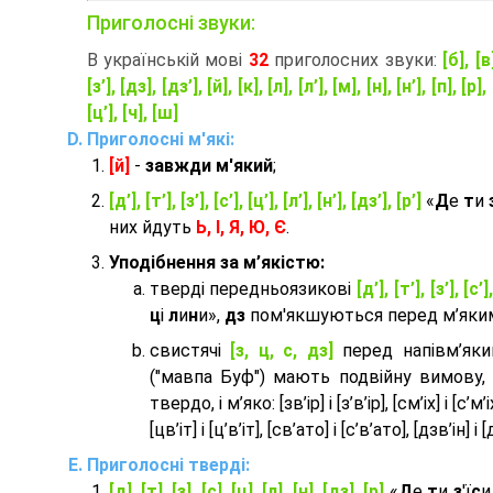
Приголосні звуки:
В українській мові
32
приголосних звуки:
[б], [в
[з’], [дз], [дз’], [й], [к], [л], [л’], [м], [н], [н’], [п], [р], 
[ц’], [ч], [ш]
Приголосні м'які:
[й]
-
завжди м'який
;
[д’], [т’], [з’], [с’], [ц’], [л’], [н’], [дз’], [р’]
«
Д
е
т
и
них йдуть
Ь, І, Я, Ю, Є
.
Уподібнення за м’якістю:
тверді передньоязикові
[д’], [т’], [з’], [с’]
ц
і
л
и
н
и»,
дз
пом'якшуються перед м’яким 
cвистячі
[з, ц, с, дз]
перед напівм’як
("мавпа Буф") мають подвійну вимову,
твердо, і м’яко: [зв’ір] і [з’в’ір], [см’іх] і [с’м’іх]
[цв’іт] і [ц’в’іт], [св’ато] і [с’в’ато], [дзв’iн] і [
Приголосні тверді:
[д], [т], [з], [с], [ц], [л], [н], [дз], [р]
«
Д
е
т
и
з
'ї
с