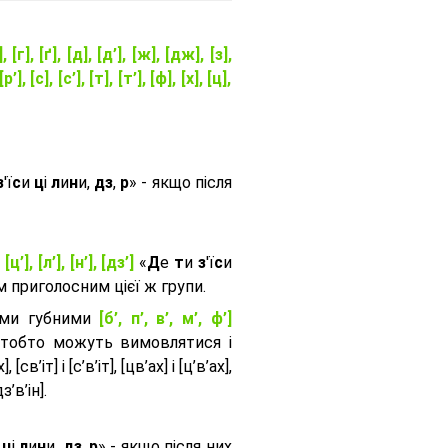
], [г], [ґ], [д], [д’], [ж], [дж], [з],
[р’], [с], [с’], [т], [т’], [ф], [х], [ц],
з
'ї
с
и
ц
і
л
и
н
и,
дз
,
р
» - якщо після
, [ц’], [л’], [н’], [дз’]
«
Д
е
т
и
з
'ї
с
и
приголосним цієї ж групи.
ими губними
[б’, п’, в’, м’, ф’]
 тобто можуть вимовлятися і
, [св’іт] і [с’в’іт], [цв’ах] і [ц’в’ах],
дз’в’iн].
и
ц
і
л
и
н
и,
дз
,
р
» - якщо після них