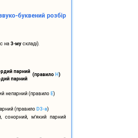
звуко-буквений розбір
ос на
3-му
складі).
вердий парний
(правило
H
)
ердий парний
дий непарний (правило
E
)
парний (правило
D3-а
)
, сонорний, м'який парний