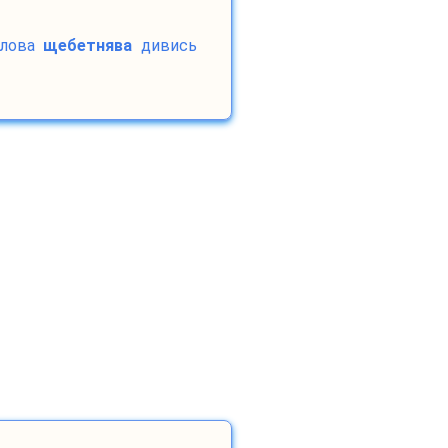
лова
щебетнява
дивись