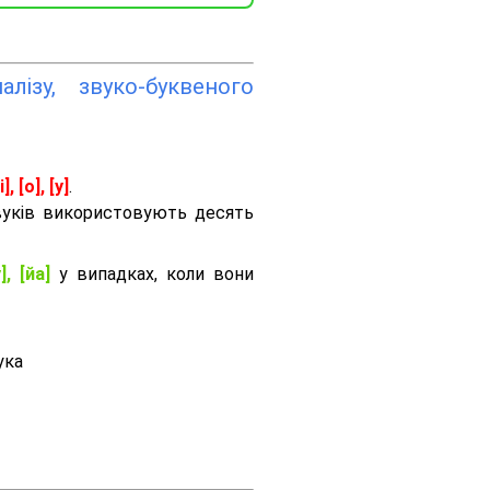
лізу, звуко-буквеного
і], [о], [у]
.
вуків використовують десять
], [йа]
у випадках, коли вони
ука