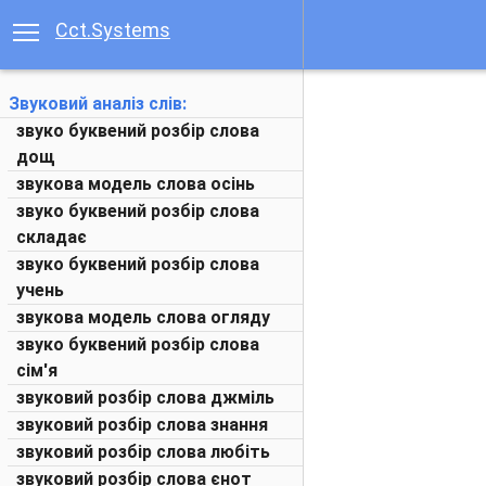
Cct.Systems
Звуковий аналіз слів:
звуко буквений розбір слова
дощ
звукова модель слова осінь
звуко буквений розбір слова
складає
звуко буквений розбір слова
учень
звукова модель слова огляду
звуко буквений розбір слова
сім'я
звуковий розбір слова джміль
звуковий розбір слова знання
звуковий розбір слова любіть
звуковий розбір слова єнот