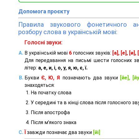
Допомога проєкту
Правила звукового фонетичного ана
розбору слова в українській мові:
Голосні звуки:
В українській мові
6
голосних звуків:
[а], [е], [и], [
Для передавання на письмі шести голосних з
літер:
а, е, и, і, о, у, я, ю, є, ї.
Букви
Є, Ю, Я
позначають два звуки
[йе], [йу
знаходяться:
На початку слова
У середині та в кінці слова після голосного зв
Після апострофа
Після м'якого знака
Ї
завжди позначає два звуки
[йі]