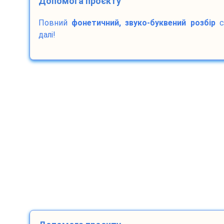
Допомога проєкту
Повний
фонетичний, звуко-буквений розбір
с
далі!