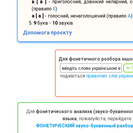
в [ в ]
- приголосний, дзвінкий непарний, 
(правило
E
)
а [ а ]
- голосний, ненаголошений (правило
A
)
5.
9
букв -
10
звуків
Допомога проєкту
Для фонетичного розбора іншо
подивіться
правопис слів украї
Для
фонетического анализа (звуко-буквенно
языка
, пожалуйста, перейдите
ФОНЕТИЧЕСКИЙ звуко-буквенный разбор 