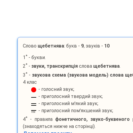
Слово
щебетнява
: букв -
9
, звуків -
10
*
1
- букви.
*
2
-
звуки, транскрипція
слова
щебетнява
.
*
3
-
звукова схема (звукова модель) слова
ще
4 клас
- голосний звук;
- приголосний твердий звук;
- приголосний м'який звук;
- приголосний пом'якшений звук;
пм
*
4
- правила
фонетичного, звуко-буквеного 
(знаходяться нижче на сторінці).