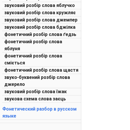
звуковий розбір слова яблучко
звуковий розбір слова кружляє
звуковий розбір слова джемпер
звуковий розбір слова бджілка
фонетичний розбір слова ґедзь
фонетичний розбір слова
яблуня
фонетичний розбір слова
сміється
фонетичний розбір слова щастя
звуко-буквений розбір слова
джерело
звуковий розбір слова їжак
звукова схема слова заєць
Фонетический разбор в русском
языке