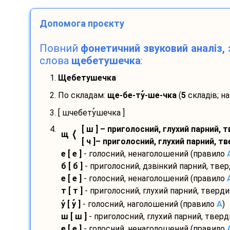
Допомога проєкту
Повний
фонетичний звуковий аналіз, 
слова
щебетушечка
:
1.
Щебетушечка
2. По складам:
ще-
бе-
ту
-
ше-
чка
(
5
складів; н
3. [ шчебету
шечка ]
4.
[ ш ] – приголосний, глухий парний, 
⟨
щ
[ ч ]– приголосний, глухий парний, т
е [ е ]
- голосний, ненаголошений (правило
б [ б ]
- приголосний, дзвінкий парний, тве
е [ е ]
- голосний, ненаголошений (правило
т [ т ]
- приголосний, глухий парний, тверд
у
[ у
]
- голосний, наголошений (правило
A
)
ш [ ш ]
- приголосний, глухий парний, твер
е [ е ]
- голосний, ненаголошений (правило