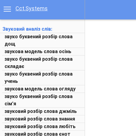
Cct.Systems
Звуковий аналіз слів:
звуко буквений розбір слова
дощ
звукова модель слова осінь
звуко буквений розбір слова
складає
звуко буквений розбір слова
учень
звукова модель слова огляду
звуко буквений розбір слова
сім'я
звуковий розбір слова джміль
звуковий розбір слова знання
звуковий розбір слова любіть
звуковий розбір слова єнот