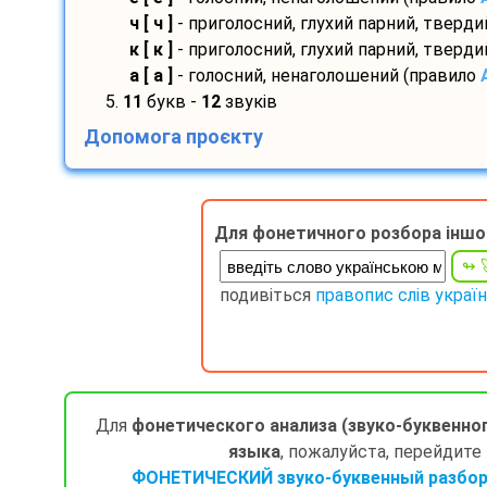
ч [ ч ]
- приголосний, глухий парний, тверд
к [ к ]
- приголосний, глухий парний, тверд
а [ а ]
- голосний, ненаголошений (правило
5.
11
букв -
12
звуків
Допомога проєкту
Для фонетичного розбора іншо
подивіться
правопис слів украї
Для
фонетического анализа (звуко-буквенно
языка
, пожалуйста, перейдите
ФОНЕТИЧЕСКИЙ звуко-буквенный разбор 