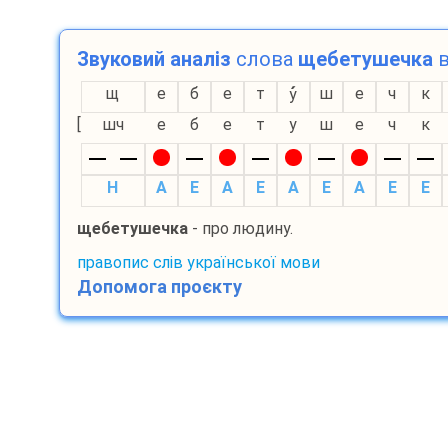
Звуковий аналіз
слова
щебетушечка
в
щ
е
б
е
т
ш
е
ч
к
у
[
шч
е
б
е
т
у
ш
е
ч
к
H
A
E
A
E
A
E
A
E
E
щебетушечка
- про людину.
правопис слів української мови
Допомога проєкту