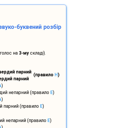
звуко-буквений розбір
аголос на
3-му
складі).
твердий парний
(правило
H
)
вердий парний
A
)
рдий непарний (правило
E
)
A
)
ий парний (правило
E
)
дий непарний (правило
E
)
A
)