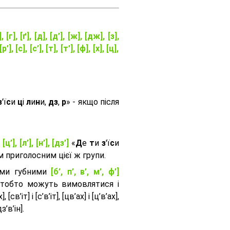
], [г], [ґ], [д], [д’], [ж], [дж], [з],
[р’], [с], [с’], [т], [т’], [ф], [х], [ц],
з
'ї
с
и
ц
і
л
и
н
и,
дз
,
р
» - якщо після
, [ц’], [л’], [н’], [дз’]
«
Д
е
т
и
з
'ї
с
и
приголосним цієї ж групи.
ими губними
[б’, п’, в’, м’, ф’]
 тобто можуть вимовлятися і
, [св’іт] і [с’в’іт], [цв’ах] і [ц’в’ах],
дз’в’iн].