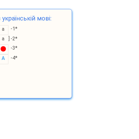
 українській мові:
-1*
а
а
]
-2*
-3*
-4*
A