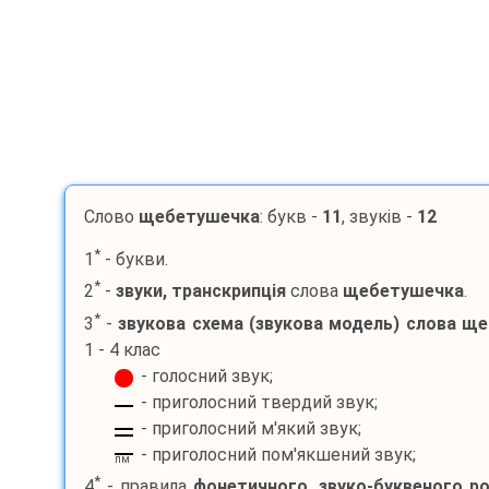
Слово
щебетушечка
: букв -
11
, звуків -
12
*
1
- букви.
*
2
-
звуки, транскрипція
слова
щебетушечка
.
*
3
-
звукова схема (звукова модель) слова
ще
1 - 4 клас
- голосний звук;
- приголосний твердий звук;
- приголосний м'який звук;
- приголосний пом'якшений звук;
пм
*
4
- правила
фонетичного, звуко-буквеного р