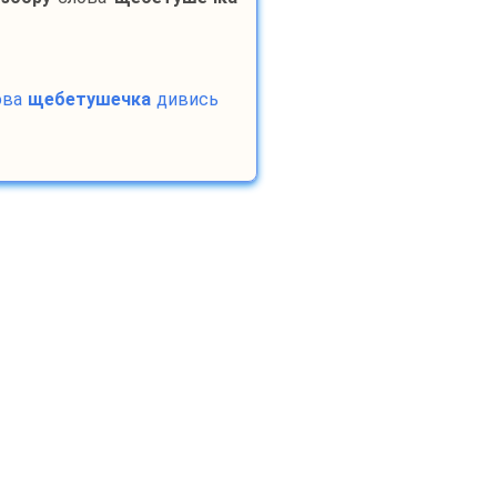
ова
щебетушечка
дивись