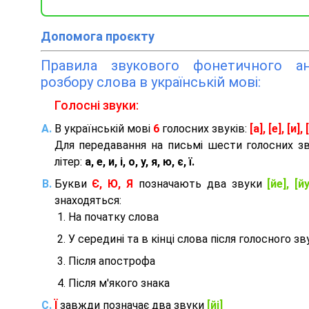
Допомога проєкту
Правила звукового фонетичного ана
розбору слова в українській мові:
Голосні звуки:
В українській мові
6
голосних звуків:
[а], [е], [и], [
Для передавання на письмі шести голосних з
літер:
а, е, и, і, о, у, я, ю, є, ї.
Букви
Є, Ю, Я
позначають два звуки
[йе], [йу
знаходяться:
На початку слова
У середині та в кінці слова після голосного зв
Після апострофа
Після м'якого знака
Ї
завжди позначає два звуки
[йі]