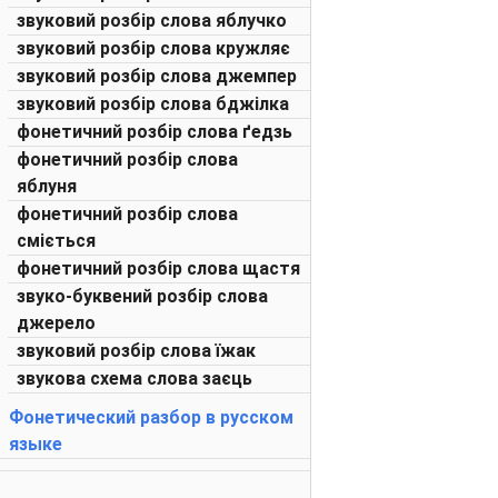
звуковий розбір слова яблучко
звуковий розбір слова кружляє
звуковий розбір слова джемпер
звуковий розбір слова бджілка
фонетичний розбір слова ґедзь
фонетичний розбір слова
яблуня
фонетичний розбір слова
сміється
фонетичний розбір слова щастя
звуко-буквений розбір слова
джерело
звуковий розбір слова їжак
звукова схема слова заєць
Фонетический разбор в русском
языке