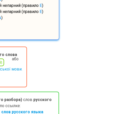
ий непарний (правило
E
)
ий непарний (правило
E
)
A
)
го слова
або
нської мови.
го разбора)
слов
русского
 по ссылке:
слов русского языка