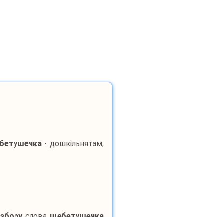
бетушечка
- дошкільнятам,
озбору
слова
щебетушечка