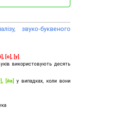
лізу, звуко-буквеного
і], [о], [у]
.
вуків використовують десять
], [йа]
у випадках, коли вони
ука