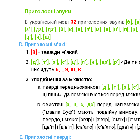
Приголосні звуки:
В українській мові
32
приголосних звуки:
[б], [в
[з’], [дз], [дз’], [й], [к], [л], [л’], [м], [н], [н’], [п], [р], 
[ц’], [ч], [ш]
Приголосні м'які:
[й]
-
завжди м'який
;
[д’], [т’], [з’], [с’], [ц’], [л’], [н’], [дз’], [р’]
«
Д
е
т
и
них йдуть
Ь, І, Я, Ю, Є
.
Уподібнення за м’якістю:
тверді передньоязикові
[д’], [т’], [з’], [с’]
ц
і
л
и
н
и»,
дз
пом'якшуються перед м’яким 
cвистячі
[з, ц, с, дз]
перед напівм’як
("мавпа Буф") мають подвійну вимову,
твердо, і м’яко: [зв’ір] і [з’в’ір], [см’іх] і [с’м’іх]
[цв’іт] і [ц’в’іт], [св’ато] і [с’в’ато], [дзв’iн] і [
Приголосні тверді: