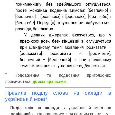
прийменнику
без
здебільшого оглушується,
проте можлива подвійна вимова: [безпeчно] і
[беспeчно] , [розпuска] і [роспuска], [без тeбе] і
[бес тeбе]. Перед [с] оглушення не відбувається:
розсада, безславно.
У деяких джерелах вказується, що у
префіксах
роз-
,
без-
кінцевий з- оглушується
при швидкому темпі мовлення: розказати –
[росказати], розсипати – [роc:ипати],
безпечний – [беспечний], а при повільному
темпі мовлення оглушення не відбувається.
*
Подовження та подвоєння приголосних
позначається
двома крапками
.
Правила поділу слова на склади в
українській мові*
Поділ слів на склади
в українській мові
не
довільний
, а підпорядковується певним правилам: