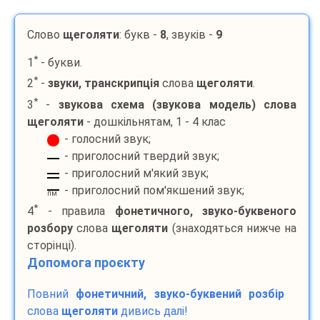
Слово
щеголяти
: букв -
8
, звуків -
9
*
1
- букви.
*
2
-
звуки, транскрипція
слова
щеголяти
.
*
3
-
звукова схема (звукова модель) слова
щеголяти
- дошкільнятам, 1 - 4 клас
- голосний звук;
- приголосний твердий звук;
- приголосний м'який звук;
- приголосний пом'якшений звук;
пм
*
4
- правила
фонетичного, звуко-буквеного
розбору
слова
щеголяти
(знаходяться нижче на
сторінці).
Допомога проєкту
Повний
фонетичний, звуко-буквений розбір
слова
щеголяти
дивись далі!