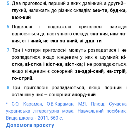
Два приголосні, перший з яких дзвінкий, а другий—
глухий, належать до різних складів:
вез-ти, буд-ка,
важ-кий
.
Подвоєні і подовжені приголосні завжди
відносяться до наступного складу:
зна-ння, нав-ча-
ння, сті-нний, не-ска-за-нний, ві-дда-ти
.
Три і чотири приголосні можуть розпадатися і не
розпадатися, якщо кінцевим у них є шумний:
кі-
стка, ві-стка і кіст-ка, віст-ка;
і не розпадаються,
якщо кінцевим є сонорний:
за-здрі-сний, на-стрій,
го-стрий
.
Три приголосні розпадаються, якщо перший і
останній у них — сонорний:
акорд-ний
.
*
С.О. Караман, О.В.Караман, М.Я. Плющ. Сучасна
українська літературна мова. Навчальний посібник.
Вища школа. - 2011, 560 с.
Допомога проєкту