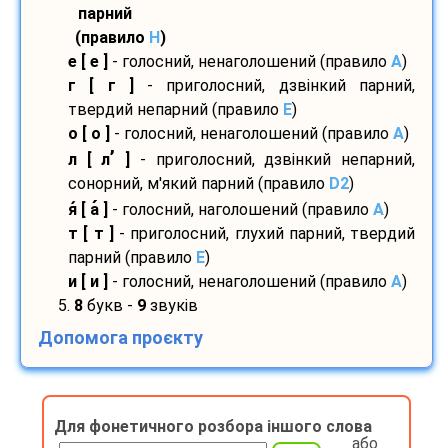
парний
(правило
H
)
е [ е ]
- голосний, ненаголошений (правило
A
)
г [ г ]
- приголосний, дзвінкий парний,
твердий непарний (правило
E
)
о [ о ]
- голосний, ненаголошений (правило
A
)
’
л [ л
]
- приголосний, дзвінкий непарний,
сонорний, м'який парний (правило
D2
)
я
[ а
]
- голосний, наголошений (правило
A
)
т [ т ]
- приголосний, глухий парний, твердий
парний (правило
E
)
и [ и ]
- голосний, ненаголошений (правило
A
)
5.
8
букв -
9
звуків
Допомога проєкту
Для фонетичного розбора іншого слова
або