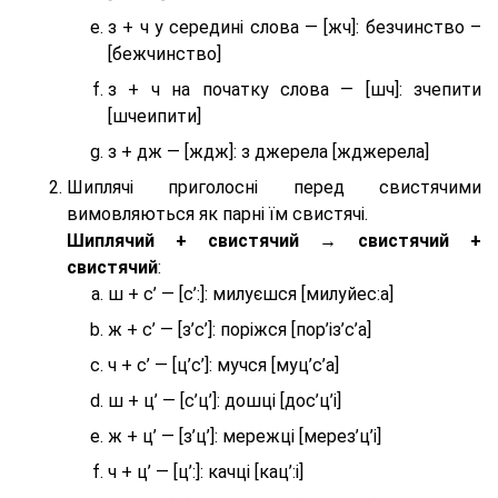
з + ч у середині слова — [жч]: безчинство –
[бежчинство]
з + ч на початку слова — [шч]: зчепити
[шчеипити]
з + дж — [ждж]: з джерела [жджерела]
Шиплячі приголосні перед свистячими
вимовляються як парні їм свистячі.
Шиплячий + свистячий → свистячий +
свистячий
:
ш + с’ — [с’:]: милуєшся [милуйес:а]
ж + с’ — [з’с’]: поріжся [пор’із’с’а]
ч + с’ — [ц’с’]: мучся [муц’с’а]
ш + ц’ — [с’ц’]: дошці [дос’ц’і]
ж + ц’ — [з’ц’]: мережці [мерез’ц’і]
ч + ц’ — [ц’:]: качці [кац’:і]