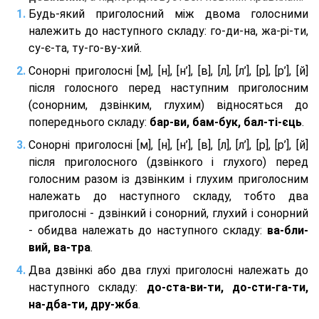
Будь-який приголосний між двома голосними
належить до наступного складу: го-ди-на, жа-рі-ти,
су-є-та, ту-го-ву-хий.
Сонорні приголосні [м], [н], [н’], [в], [л], [л’], [р], [р’], [й]
після голосного перед наступним приголосним
(сонорним, дзвінким, глухим) відносяться до
попереднього складу:
бар-ви, бам-бук, бал-ті-єць
.
Сонорні приголосні [м], [н], [н’], [в], [л], [л’], [р], [р’], [й]
після приголосного (дзвінкого і глухого) перед
голосним разом із дзвінким і глухим приголосним
належать до наступного складу, тобто два
приголосні - дзвінкий і сонорний, глухий і сонорний
- обидва належать до наступного складу:
ва-бли-
вий, ва-тра
.
Два дзвінкі або два глухі приголосні належать до
наступного складу:
до-ста-ви-ти, до-сти-га-ти,
на-дба-ти, дру-жба
.