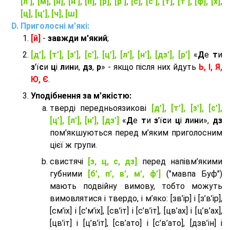
[л’], [м], [н], [н’], [п], [р], [р’], [с], [с’], [т], [т’], [ф], [х],
[ц], [ц’], [ч], [ш]
Приголосні м'які:
[й]
-
завжди м'який
;
[д’], [т’], [з’], [с’], [ц’], [л’], [н’], [дз’], [р’]
«
Д
е
т
и
з
'ї
с
и
ц
і
л
и
н
и,
дз
,
р
» - якщо після них йдуть
Ь, І, Я,
Ю, Є
.
Уподібнення за м’якістю:
тверді передньоязикові
[д’], [т’], [з’], [с’],
[ц’], [л’], [н’], [дз’]
«
Д
е
т
и
з
'ї
с
и
ц
і
л
и
н
и»,
дз
пом'якшуються перед м’яким приголосним
цієї ж групи.
cвистячі
[з, ц, с, дз]
перед напівм’якими
губними
[б’, п’, в’, м’, ф’]
("мавпа Буф")
мають подвійну вимову, тобто можуть
вимовлятися і твердо, і м’яко: [зв’ір] і [з’в’ір],
[см’іх] і [с’м’іх], [св’іт] і [с’в’іт], [цв’ах] і [ц’в’ах],
[цв’іт] і [ц’в’іт], [св’ато] і [с’в’ато], [дзв’iн] і