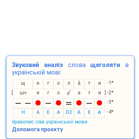
Звуковий аналіз
слова
щеголяти
в
українській мові:
-1*
щ
е
г
о
л
т
и
я
’
[
шч
е
г
о
а
т
и
]
-2*
л
-3*
-4*
H
A
E
A
D2
A
E
A
правопис слів української мови
Допомога проєкту