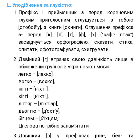
Уподібнення за глухістю:
Префікс і прийменник
з
перед кореневим
глухим приголосним оглушується: з тобою
[стобой’у], з книги [скниги]. Оглушення префікса
з-
перед [к], [п], [т], [ф], [х] ("кафе птах")
засвідчується орфографією: сказати, стиха,
спитати, сфотографувати, схитрувати.
Дзвінкий [г] втрачає свою дзвінкість лише в
обмеженій групі слів української мови:
легко – [лехко],
вогко – [вохко],
нігті – [н’іхт’і],
кігті – [к’іхт’і],
дігтяр – [д’іхт’ар],
дьогтю – [д’охт’у],
бігцем – [б’іхцем].
Ці слова потрібно запам’ятати.
Дзвінкий [з] у префіксах
роз-
,
без-
та