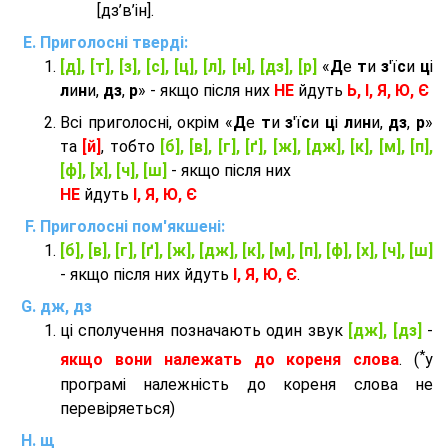
[дз’в’iн].
Приголосні тверді:
[д], [т], [з], [с], [ц], [л], [н], [дз], [р]
«
Д
е
т
и
з
'ї
с
и
ц
і
л
и
н
и,
дз
,
р
» - якщо після них
НЕ
йдуть
Ь, І, Я, Ю, Є
Всі приголосні, окрім «
Д
е
т
и
з
'ї
с
и
ц
і
л
и
н
и,
дз
,
р
»
та
[й]
, тобто
[б], [в], [г], [ґ], [ж], [дж], [к], [м], [п],
[ф], [х], [ч], [ш]
- якщо після них
НЕ
йдуть
І, Я, Ю, Є
Приголосні пом'якшені:
[б], [в], [г], [ґ], [ж], [дж], [к], [м], [п], [ф], [х], [ч], [ш]
- якщо після них йдуть
І, Я, Ю, Є
.
дж, дз
ці сполучення позначають один звук
[дж], [дз]
-
*
якщо вони належать до кореня слова
. (
у
програмі належність до кореня слова не
перевіряеться)
щ