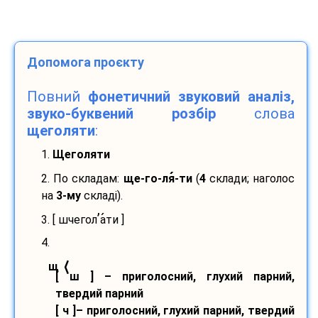
Допомога проєкту
Повний
фонетичний звуковий аналіз,
звуко-буквений розбір
слова
щеголяти
:
1.
Щеголяти
2. По складам:
ще-
го-
ля
-
ти
(
4
склади; наголос
на
3-му
складі).
’
3. [ шчегол
а
ти ]
4.
⟨
щ
[ ш ] – приголосний, глухий парний,
твердий парний
[ ч ]– приголосний, глухий парний, твердий