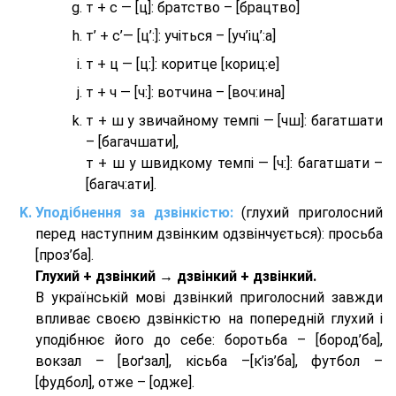
т + с — [ц]: братство – [брaцтво]
т’ + с’— [ц’:]: учіться – [уч’іц’:a]
т + ц — [ц:]: коритце [кориц:е]
т + ч — [ч:]: вотчина – [вoч:ина]
т + ш у звичайному темпі — [чш]: багатшати
– [багачшати],
т + ш у швидкому темпі — [ч:]: багатшати –
[багач:ати].
Уподібнення за дзвінкістю:
(глухий приголосний
перед наступним дзвінким одзвінчується): просьба
[проз’ба].
Глухий + дзвінкий → дзвінкий + дзвінкий.
В українській мові дзвінкий приголосний завжди
впливає своєю дзвінкістю на попередній глухий і
уподібнює його до себе: боротьба – [бород’ба],
вокзал – [воґзал], кісьба –[к’із’ба], футбол –
[фудбол], отже – [одже].