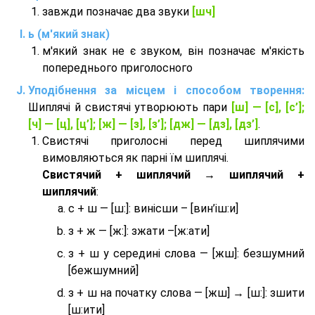
завжди позначає два звуки
[шч]
ь (м'який знак)
м'який знак не є звуком, він позначає м'якість
попереднього приголосного
Уподібнення за місцем і способом творення:
Шиплячі й свистячі утворюють пари
[ш] — [c], [с’];
[ч] — [ц], [ц’]; [ж] — [з], [з’]; [дж] — [дз], [дз’]
.
Свистячі приголосні перед шиплячими
вимовляються як парні їм шиплячі.
Cвистячий + шиплячий → шиплячий +
шиплячий
:
с + ш — [ш:]: винісши – [вин’іш:и]
з + ж — [ж:]: зжати –[ж:ати]
з + ш у середині слова — [жш]: безшумний
[бежшумний]
з + ш на початку слова — [жш] → [ш:]: зшити
[ш:ити]