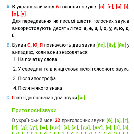
В українській мові
6
голосних звуків:
[а], [е], [и], [і],
[о], [у]
.
Для передавання на письмі шести голосних звуків
використовують десять літер:
а, е, и, і, о, у, я, ю, є,
ї.
Букви
Є, Ю, Я
позначають два звуки
[йе], [йу], [йа]
у
випадках, коли вони знаходяться:
На початку слова
У середині та в кінці слова після голосного звука
Після апострофа
Після м'якого знака
Ї
завжди позначає два звуки
[йі]
Приголосні звуки:
В українській мові
32
приголосних звуки:
[б], [в], [г],
[ґ], [д], [д’], [ж], [дж], [з], [з’], [дз], [дз’], [й], [к], [л],