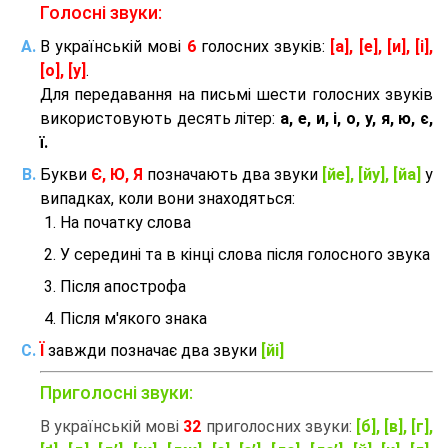
Голосні звуки:
В українській мові
6
голосних звуків:
[а], [е], [и], [і],
[о], [у]
.
Для передавання на письмі шести голосних звуків
використовують десять літер:
а, е, и, і, о, у, я, ю, є,
ї.
Букви
Є, Ю, Я
позначають два звуки
[йе], [йу], [йа]
у
випадках, коли вони знаходяться:
На початку слова
У середині та в кінці слова після голосного звука
Після апострофа
Після м'якого знака
Ї
завжди позначає два звуки
[йі]
Приголосні звуки:
В українській мові
32
приголосних звуки:
[б], [в], [г],