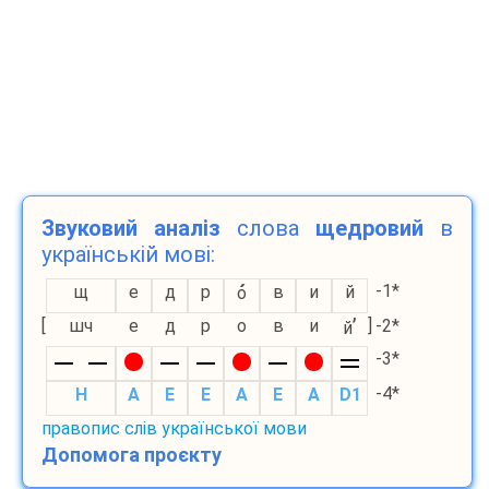
Звуковий аналіз
слова
щедровий
в
українській мові:
-1*
щ
е
д
р
в
и
й
о
’
[
шч
е
д
р
о
в
и
]
-2*
й
-3*
-4*
H
A
E
E
A
E
A
D1
правопис слів української мови
Допомога проєкту