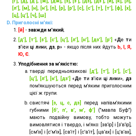
[ґ], [д], [д’], [ж], [дж], [з], [з’], [дз], [дз’], [й], [к], [л],
[л’], [м], [н], [н’], [п], [р], [р’], [с], [с’], [т], [т’], [ф], [х],
[ц], [ц’], [ч], [ш]
Приголосні м'які:
[й]
-
завжди м'який
;
[д’], [т’], [з’], [с’], [ц’], [л’], [н’], [дз’], [р’]
«
Д
е
т
и
з
'ї
с
и
ц
і
л
и
н
и,
дз
,
р
» - якщо після них йдуть
Ь, І, Я,
Ю, Є
.
Уподібнення за м’якістю:
тверді передньоязикові
[д’], [т’], [з’], [с’],
[ц’], [л’], [н’], [дз’]
«
Д
е
т
и
з
'ї
с
и
ц
і
л
и
н
и»,
дз
пом'якшуються перед м’яким приголосним
цієї ж групи.
cвистячі
[з, ц, с, дз]
перед напівм’якими
губними
[б’, п’, в’, м’, ф’]
("мавпа Буф")
мають подвійну вимову, тобто можуть
вимовлятися і твердо, і м’яко: [зв’ір] і [з’в’ір],
[см’іх] і [с’м’іх], [св’іт] і [с’в’іт], [цв’ах] і [ц’в’ах],