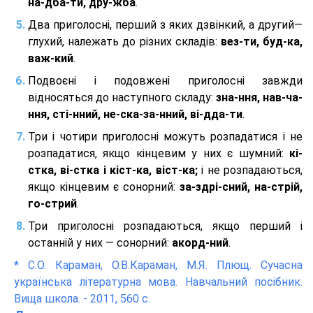
на-дба-ти, дру-жба
.
Два приголосні, перший з яких дзвінкий, а другий—
глухий, належать до різних складів:
вез-ти, буд-ка,
важ-кий
.
Подвоєні і подовжені приголосні завжди
відносяться до наступного складу:
зна-ння, нав-ча-
ння, сті-нний, не-ска-за-нний, ві-дда-ти
.
Три і чотири приголосні можуть розпадатися і не
розпадатися, якщо кінцевим у них є шумний:
кі-
стка, ві-стка і кіст-ка, віст-ка;
і не розпадаються,
якщо кінцевим є сонорний:
за-здрі-сний, на-стрій,
го-стрий
.
Три приголосні розпадаються, якщо перший і
останній у них — сонорний:
акорд-ний
.
*
С.О. Караман, О.В.Караман, М.Я. Плющ. Сучасна
українська літературна мова. Навчальний посібник.
Вища школа. - 2011, 560 с.