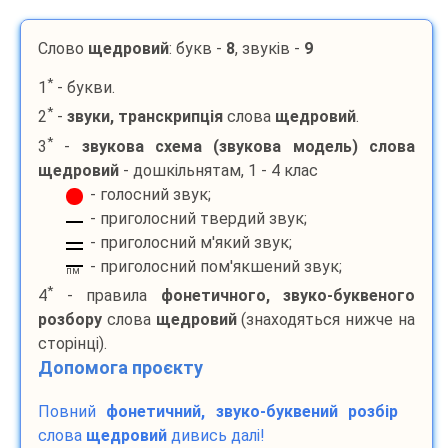
Слово
щедровий
: букв -
8
, звуків -
9
*
1
- букви.
*
2
-
звуки, транскрипція
слова
щедровий
.
*
3
-
звукова схема (звукова модель) слова
щедровий
- дошкільнятам, 1 - 4 клас
- голосний звук;
- приголосний твердий звук;
- приголосний м'який звук;
- приголосний пом'якшений звук;
пм
*
4
- правила
фонетичного, звуко-буквеного
розбору
слова
щедровий
(знаходяться нижче на
сторінці).
Допомога проєкту
Повний
фонетичний, звуко-буквений розбір
слова
щедровий
дивись далі!