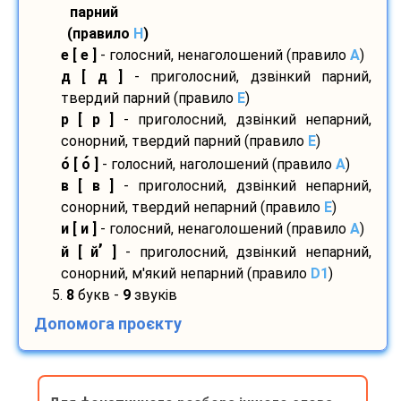
парний
(правило
H
)
е [ е ]
- голосний, ненаголошений (правило
A
)
д [ д ]
- приголосний, дзвінкий парний,
твердий парний (правило
E
)
р [ р ]
- приголосний, дзвінкий непарний,
сонорний, твердий парний (правило
E
)
о
[ о
]
- голосний, наголошений (правило
A
)
в [ в ]
- приголосний, дзвінкий непарний,
сонорний, твердий непарний (правило
E
)
и [ и ]
- голосний, ненаголошений (правило
A
)
’
й [ й
]
- приголосний, дзвінкий непарний,
сонорний, м'який непарний (правило
D1
)
5.
8
букв -
9
звуків
Допомога проєкту