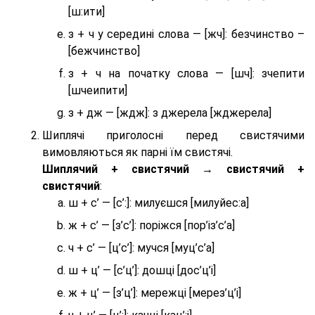
[ш:ити]
з + ч у середині слова — [жч]: безчинство –
[бежчинство]
з + ч на початку слова — [шч]: зчепити
[шчеипити]
з + дж — [ждж]: з джерела [жджерела]
Шиплячі приголосні перед свистячими
вимовляються як парні їм свистячі.
Шиплячий + свистячий → свистячий +
свистячий
:
ш + с’ — [с’:]: милуєшся [милуйес:а]
ж + с’ — [з’с’]: поріжся [пор’із’с’а]
ч + с’ — [ц’с’]: мучся [муц’с’а]
ш + ц’ — [с’ц’]: дошці [дос’ц’і]
ж + ц’ — [з’ц’]: мережці [мерез’ц’і]