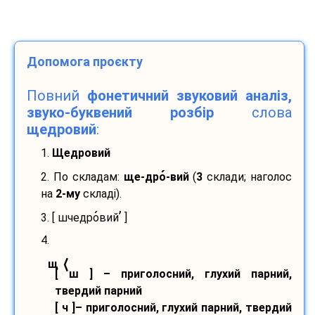
Допомога проєкту
Повний
фонетичний звуковий аналіз,
звуко-буквений розбір
слова
щедровий
:
1.
Щедровий
2. По складам:
ще-
дро
-
вий
(
3
склади; наголос
на
2-му
складі).
’
3. [ шчедро
вий
]
4.
⟨
щ
[ ш ] – приголосний, глухий парний,
твердий парний
[ ч ]– приголосний, глухий парний, твердий