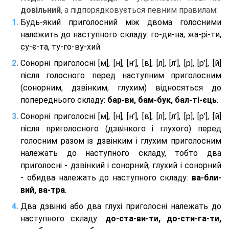
довільний
, а підпорядковується певним правилам:
Будь-який приголосний між двома голосними
належить до наступного складу: го-ди-на, жа-рі-ти,
су-є-та, ту-го-ву-хий.
Сонорні приголосні [м], [н], [н’], [в], [л], [л’], [р], [р’], [й]
після голосного перед наступним приголосним
(сонорним, дзвінким, глухим) відносяться до
попереднього складу:
бар-ви, бам-бук, бал-ті-єць
.
Сонорні приголосні [м], [н], [н’], [в], [л], [л’], [р], [р’], [й]
після приголосного (дзвінкого і глухого) перед
голосним разом із дзвінким і глухим приголосним
належать до наступного складу, тобто два
приголосні - дзвінкий і сонорний, глухий і сонорний
- обидва належать до наступного складу:
ва-бли-
вий, ва-тра
.
Два дзвінкі або два глухі приголосні належать до
наступного складу:
до-ста-ви-ти, до-сти-га-ти,