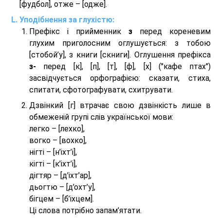
[фудбол], отже – [одже].
Уподібнення за глухістю:
Префікс і прийменник
з
перед кореневим
глухим приголосним оглушується: з тобою
[стобой’у], з книги [скниги]. Оглушення префікса
з-
перед [к], [п], [т], [ф], [х] ("кафе птах")
засвідчується орфографією: сказати, стиха,
спитати, сфотографувати, схитрувати.
Дзвінкий [г] втрачає свою дзвінкість лише в
обмеженій групі слів української мови:
легко – [лехко],
вогко – [вохко],
нігті – [н’іхт’і],
кігті – [к’іхт’і],
дігтяр – [д’іхт’ар],
дьогтю – [д’охт’у],
бігцем – [б’іхцем].
Ці слова потрібно запам’ятати.