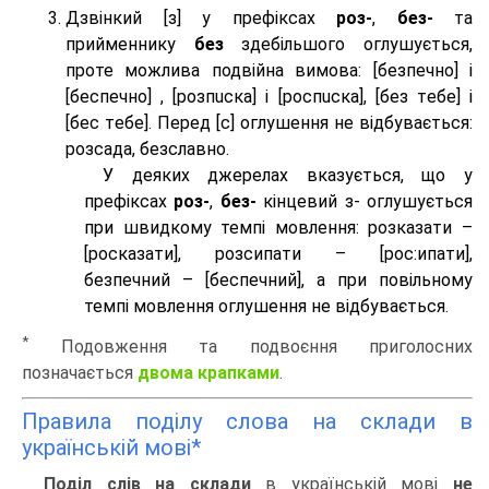
Дзвінкий [з] у префіксах
роз-
,
без-
та
прийменнику
без
здебільшого оглушується,
проте можлива подвійна вимова: [безпeчно] і
[беспeчно] , [розпuска] і [роспuска], [без тeбе] і
[бес тeбе]. Перед [с] оглушення не відбувається:
розсада, безславно.
У деяких джерелах вказується, що у
префіксах
роз-
,
без-
кінцевий з- оглушується
при швидкому темпі мовлення: розказати –
[росказати], розсипати – [роc:ипати],
безпечний – [беспечний], а при повільному
темпі мовлення оглушення не відбувається.
*
Подовження та подвоєння приголосних
позначається
двома крапками
.
Правила поділу слова на склади в
українській мові*
Поділ слів на склади
в українській мові
не