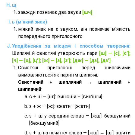
щ
завжди позначає два звуки
[шч]
ь (м'який знак)
м'який знак не є звуком, він позначає м'якість
попереднього приголосного
Уподібнення за місцем і способом творення:
Шиплячі й свистячі утворюють пари
[ш] — [c], [с’];
[ч] — [ц], [ц’]; [ж] — [з], [з’]; [дж] — [дз], [дз’]
.
Свистячі приголосні перед шиплячими
вимовляються як парні їм шиплячі.
Cвистячий + шиплячий → шиплячий +
шиплячий
:
с + ш — [ш:]: винісши – [вин’іш:и]
з + ж — [ж:]: зжати –[ж:ати]
з + ш у середині слова — [жш]: безшумний
[бежшумний]
з + ш на початку слова — [жш] → [ш:]: зшити