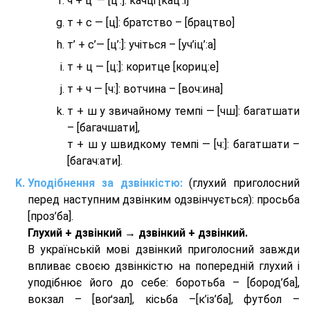
ч + ц’ — [ц’:]: качці [кац’:і]
т + с — [ц]: братство – [брaцтво]
т’ + с’— [ц’:]: учіться – [уч’іц’:a]
т + ц — [ц:]: коритце [кориц:е]
т + ч — [ч:]: вотчина – [вoч:ина]
т + ш у звичайному темпі — [чш]: багатшати
– [багачшати],
т + ш у швидкому темпі — [ч:]: багатшати –
[багач:ати].
Уподібнення за дзвінкістю:
(глухий приголосний
перед наступним дзвінким одзвінчується): просьба
[проз’ба].
Глухий + дзвінкий → дзвінкий + дзвінкий.
В українській мові дзвінкий приголосний завжди
впливає своєю дзвінкістю на попередній глухий і
уподібнює його до себе: боротьба – [бород’ба],
вокзал – [воґзал], кісьба –[к’із’ба], футбол –