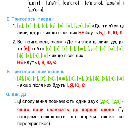
[цв’іт] і [ц’в’іт], [св’ато] і [с’в’ато], [дзв’iн] і
[дз’в’iн].
Приголосні тверді:
[д], [т], [з], [с], [ц], [л], [н], [дз], [р]
«
Д
е
т
и
з
'ї
с
и
ц
і
л
и
н
и,
дз
,
р
» - якщо після них
НЕ
йдуть
Ь, І, Я, Ю, Є
Всі приголосні, окрім «
Д
е
т
и
з
'ї
с
и
ц
і
л
и
н
и,
дз
,
р
»
та
[й]
, тобто
[б], [в], [г], [ґ], [ж], [дж], [к], [м], [п],
[ф], [х], [ч], [ш]
- якщо після них
НЕ
йдуть
І, Я, Ю, Є
Приголосні пом'якшені:
[б], [в], [г], [ґ], [ж], [дж], [к], [м], [п], [ф], [х], [ч], [ш]
- якщо після них йдуть
І, Я, Ю, Є
.
дж, дз
ці сполучення позначають один звук
[дж], [дз]
-
*
якщо вони належать до кореня слова
. (
у
програмі належність до кореня слова не
перевіряеться)