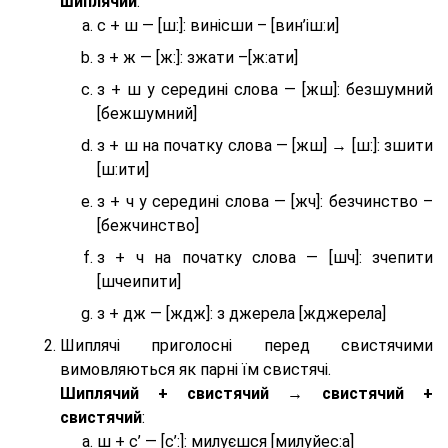
шиплячий
:
с + ш — [ш:]: винісши – [вин’іш:и]
з + ж — [ж:]: зжати –[ж:ати]
з + ш у середині слова — [жш]: безшумний
[бежшумний]
з + ш на початку слова — [жш] → [ш:]: зшити
[ш:ити]
з + ч у середині слова — [жч]: безчинство –
[бежчинство]
з + ч на початку слова — [шч]: зчепити
[шчеипити]
з + дж — [ждж]: з джерела [жджерела]
Шиплячі приголосні перед свистячими
вимовляються як парні їм свистячі.
Шиплячий + свистячий → свистячий +
свистячий
:
ш + с’ — [с’:]: милуєшся [милуйес:а]