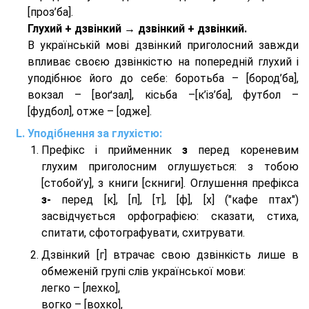
[проз’ба].
Глухий + дзвінкий → дзвінкий + дзвінкий.
В українській мові дзвінкий приголосний завжди
впливає своєю дзвінкістю на попередній глухий і
уподібнює його до себе: боротьба – [бород’ба],
вокзал – [воґзал], кісьба –[к’із’ба], футбол –
[фудбол], отже – [одже].
Уподібнення за глухістю:
Префікс і прийменник
з
перед кореневим
глухим приголосним оглушується: з тобою
[стобой’у], з книги [скниги]. Оглушення префікса
з-
перед [к], [п], [т], [ф], [х] ("кафе птах")
засвідчується орфографією: сказати, стиха,
спитати, сфотографувати, схитрувати.
Дзвінкий [г] втрачає свою дзвінкість лише в
обмеженій групі слів української мови:
легко – [лехко],
вогко – [вохко],