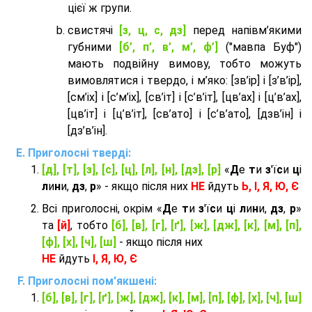
цієї ж групи.
cвистячі
[з, ц, с, дз]
перед напівм’якими
губними
[б’, п’, в’, м’, ф’]
("мавпа Буф")
мають подвійну вимову, тобто можуть
вимовлятися і твердо, і м’яко: [зв’ір] і [з’в’ір],
[см’іх] і [с’м’іх], [св’іт] і [с’в’іт], [цв’ах] і [ц’в’ах],
[цв’іт] і [ц’в’іт], [св’ато] і [с’в’ато], [дзв’iн] і
[дз’в’iн].
Приголосні тверді:
[д], [т], [з], [с], [ц], [л], [н], [дз], [р]
«
Д
е
т
и
з
'ї
с
и
ц
і
л
и
н
и,
дз
,
р
» - якщо після них
НЕ
йдуть
Ь, І, Я, Ю, Є
Всі приголосні, окрім «
Д
е
т
и
з
'ї
с
и
ц
і
л
и
н
и,
дз
,
р
»
та
[й]
, тобто
[б], [в], [г], [ґ], [ж], [дж], [к], [м], [п],
[ф], [х], [ч], [ш]
- якщо після них
НЕ
йдуть
І, Я, Ю, Є
Приголосні пом'якшені:
[б], [в], [г], [ґ], [ж], [дж], [к], [м], [п], [ф], [х], [ч], [ш]