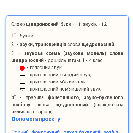
Слово
щедроносний
: букв -
11
, звуків -
12
*
1
- букви.
*
2
-
звуки, транскрипція
слова
щедроносний
.
*
3
-
звукова схема (звукова модель) слова
щедроносний
- дошкільнятам, 1 - 4 клас
- голосний звук;
- приголосний твердий звук;
- приголосний м'який звук;
- приголосний пом'якшений звук;
пм
*
4
- правила
фонетичного, звуко-буквеного
розбору
слова
щедроносний
(знаходяться
нижче на сторінці).
Допомога проєкту
Повний
фонетичний, звуко-буквений розбір