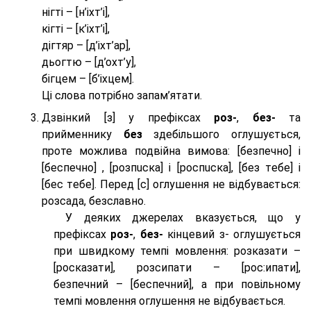
нігті – [н’іхт’і],
кігті – [к’іхт’і],
дігтяр – [д’іхт’ар],
дьогтю – [д’охт’у],
бігцем – [б’іхцем].
Ці слова потрібно запам’ятати.
Дзвінкий [з] у префіксах
роз-
,
без-
та
прийменнику
без
здебільшого оглушується,
проте можлива подвійна вимова: [безпeчно] і
[беспeчно] , [розпuска] і [роспuска], [без тeбе] і
[бес тeбе]. Перед [с] оглушення не відбувається:
розсада, безславно.
У деяких джерелах вказується, що у
префіксах
роз-
,
без-
кінцевий з- оглушується
при швидкому темпі мовлення: розказати –
[росказати], розсипати – [роc:ипати],
безпечний – [беспечний], а при повільному
темпі мовлення оглушення не відбувається.