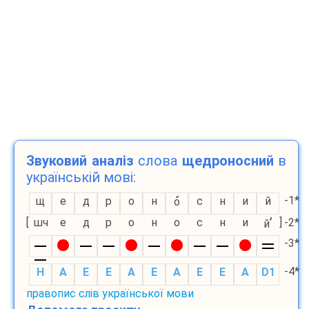
Звуковий аналіз
слова
щедроносний
в
українській мові:
-1*
щ
е
д
р
о
н
с
н
и
й
о
’
[
шч
е
д
р
о
н
о
с
н
и
]
-2*
й
-3*
-4*
H
A
E
E
A
E
A
E
E
A
D1
правопис слів української мови