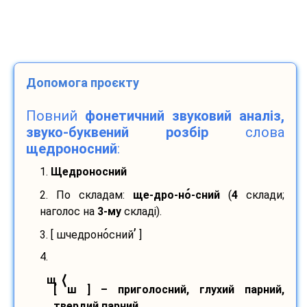
Допомога проєкту
Повний
фонетичний звуковий аналіз,
звуко-буквений розбір
слова
щедроносний
:
1.
Щедроносний
2. По складам:
ще-
дро-
но
-
сний
(
4
склади;
наголос на
3-му
складі).
’
3. [ шчедроно
сний
]
4.
⟨
щ
[ ш ] – приголосний, глухий парний,
твердий парний