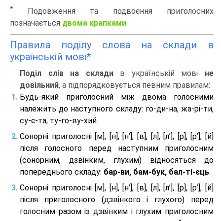
*
Подовження та подвоєння приголосних
позначається
двома крапками
.
Правила поділу слова на склади в
українській мові*
Поділ слів на склади
в українській мові
не
довільний
, а підпорядковується певним правилам:
Будь-який приголосний між двома голосними
належить до наступного складу: го-ди-на, жа-рі-ти,
су-є-та, ту-го-ву-хий.
Сонорні приголосні [м], [н], [н’], [в], [л], [л’], [р], [р’], [й]
після голосного перед наступним приголосним
(сонорним, дзвінким, глухим) відносяться до
попереднього складу:
бар-ви, бам-бук, бал-ті-єць
.
Сонорні приголосні [м], [н], [н’], [в], [л], [л’], [р], [р’], [й]
після приголосного (дзвінкого і глухого) перед
голосним разом із дзвінким і глухим приголосним