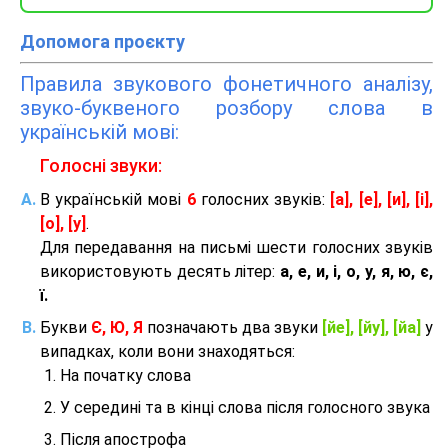
Допомога проєкту
Правила звукового фонетичного аналізу,
звуко-буквеного розбору слова в
українській мові:
Голосні звуки:
В українській мові
6
голосних звуків:
[а], [е], [и], [і],
[о], [у]
.
Для передавання на письмі шести голосних звуків
використовують десять літер:
а, е, и, і, о, у, я, ю, є,
ї.
Букви
Є, Ю, Я
позначають два звуки
[йе], [йу], [йа]
у
випадках, коли вони знаходяться:
На початку слова
У середині та в кінці слова після голосного звука
Після апострофа