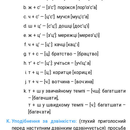
ж + с’ — [з’с’]: поріжся [пор’із’с’а]
ч + с’ — [ц’с’]: мучся [муц’с’а]
ш + ц’ — [с’ц’]: дошці [дос’ц’і]
ж + ц’ — [з’ц’]: мережці [мерез’ц’і]
ч + ц’ — [ц’:]: качці [кац’:і]
т + с — [ц]: братство – [брaцтво]
т’ + с’— [ц’:]: учіться – [уч’іц’:a]
т + ц — [ц:]: коритце [кориц:е]
т + ч — [ч:]: вотчина – [вoч:ина]
т + ш у звичайному темпі — [чш]: багатшати
– [багачшати],
т + ш у швидкому темпі — [ч:]: багатшати –
[багач:ати].
Уподібнення за дзвінкістю:
(глухий приголосний
перед наступним дзвінким одзвінчується): просьба