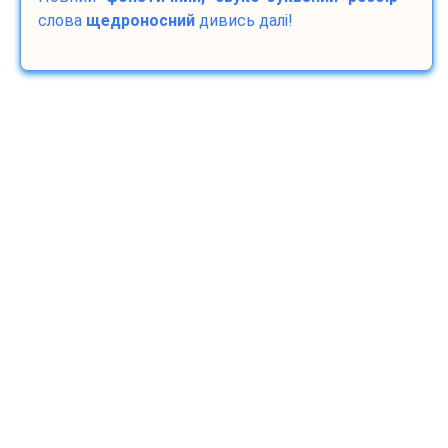
слова
щедроносний
дивись далі!