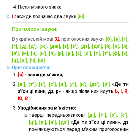
Після м'якого знака
Ї
завжди позначає два звуки
[йі]
Приголосні звуки:
В українській мові
32
приголосних звуки:
[б], [в], [г],
[ґ], [д], [д’], [ж], [дж], [з], [з’], [дз], [дз’], [й], [к], [л],
[л’], [м], [н], [н’], [п], [р], [р’], [с], [с’], [т], [т’], [ф], [х],
[ц], [ц’], [ч], [ш]
Приголосні м'які:
[й]
-
завжди м'який
;
[д’], [т’], [з’], [с’], [ц’], [л’], [н’], [дз’], [р’]
«
Д
е
т
и
з
'ї
с
и
ц
і
л
и
н
и,
дз
,
р
» - якщо після них йдуть
Ь, І, Я,
Ю, Є
.
Уподібнення за м’якістю:
тверді передньоязикові
[д’], [т’], [з’], [с’],
[ц’], [л’], [н’], [дз’]
«
Д
е
т
и
з
'ї
с
и
ц
і
л
и
н
и»,
дз
пом'якшуються перед м’яким приголосним