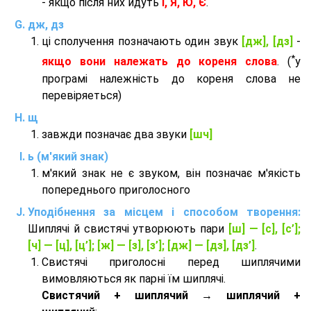
- якщо після них йдуть
І, Я, Ю, Є
.
дж, дз
ці сполучення позначають один звук
[дж], [дз]
-
*
якщо вони належать до кореня слова
. (
у
програмі належність до кореня слова не
перевіряеться)
щ
завжди позначає два звуки
[шч]
ь (м'який знак)
м'який знак не є звуком, він позначає м'якість
попереднього приголосного
Уподібнення за місцем і способом творення:
Шиплячі й свистячі утворюють пари
[ш] — [c], [с’];
[ч] — [ц], [ц’]; [ж] — [з], [з’]; [дж] — [дз], [дз’]
.
Свистячі приголосні перед шиплячими
вимовляються як парні їм шиплячі.
Cвистячий + шиплячий → шиплячий +