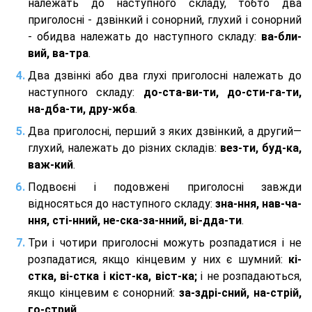
належать до наступного складу, тобто два
приголосні - дзвінкий і сонорний, глухий і сонорний
- обидва належать до наступного складу:
ва-бли-
вий, ва-тра
.
Два дзвінкі або два глухі приголосні належать до
наступного складу:
до-ста-ви-ти, до-сти-га-ти,
на-дба-ти, дру-жба
.
Два приголосні, перший з яких дзвінкий, а другий—
глухий, належать до різних складів:
вез-ти, буд-ка,
важ-кий
.
Подвоєні і подовжені приголосні завжди
відносяться до наступного складу:
зна-ння, нав-ча-
ння, сті-нний, не-ска-за-нний, ві-дда-ти
.
Три і чотири приголосні можуть розпадатися і не
розпадатися, якщо кінцевим у них є шумний:
кі-
стка, ві-стка і кіст-ка, віст-ка;
і не розпадаються,
якщо кінцевим є сонорний:
за-здрі-сний, на-стрій,
го-стрий
.