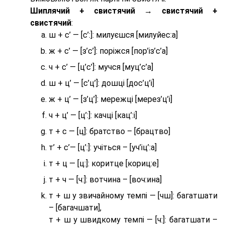
Шиплячий + свистячий → свистячий +
свистячий
:
ш + с’ — [с’:]: милуєшся [милуйес:а]
ж + с’ — [з’с’]: поріжся [пор’із’с’а]
ч + с’ — [ц’с’]: мучся [муц’с’а]
ш + ц’ — [с’ц’]: дошці [дос’ц’і]
ж + ц’ — [з’ц’]: мережці [мерез’ц’і]
ч + ц’ — [ц’:]: качці [кац’:і]
т + с — [ц]: братство – [брaцтво]
т’ + с’— [ц’:]: учіться – [уч’іц’:a]
т + ц — [ц:]: коритце [кориц:е]
т + ч — [ч:]: вотчина – [вoч:ина]
т + ш у звичайному темпі — [чш]: багатшати
– [багачшати],
т + ш у швидкому темпі — [ч:]: багатшати –