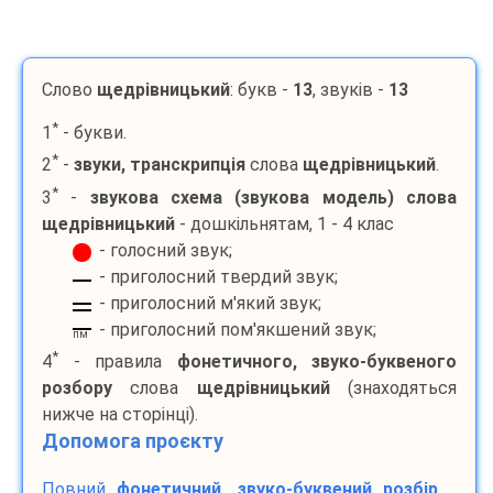
Слово
щедрівницький
: букв -
13
, звуків -
13
*
1
- букви.
*
2
-
звуки, транскрипція
слова
щедрівницький
.
*
3
-
звукова схема (звукова модель) слова
щедрівницький
- дошкільнятам, 1 - 4 клас
- голосний звук;
- приголосний твердий звук;
- приголосний м'який звук;
- приголосний пом'якшений звук;
пм
*
4
- правила
фонетичного, звуко-буквеного
розбору
слова
щедрівницький
(знаходяться
нижче на сторінці).
Допомога проєкту
Повний
фонетичний, звуко-буквений розбір