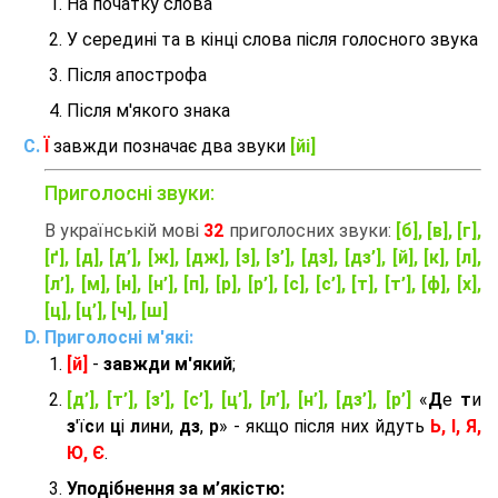
На початку слова
У середині та в кінці слова після голосного звука
Після апострофа
Після м'якого знака
Ї
завжди позначає два звуки
[йі]
Приголосні звуки:
В українській мові
32
приголосних звуки:
[б], [в], [г],
[ґ], [д], [д’], [ж], [дж], [з], [з’], [дз], [дз’], [й], [к], [л],
[л’], [м], [н], [н’], [п], [р], [р’], [с], [с’], [т], [т’], [ф], [х],
[ц], [ц’], [ч], [ш]
Приголосні м'які:
[й]
-
завжди м'який
;
[д’], [т’], [з’], [с’], [ц’], [л’], [н’], [дз’], [р’]
«
Д
е
т
и
з
'ї
с
и
ц
і
л
и
н
и,
дз
,
р
» - якщо після них йдуть
Ь, І, Я,
Ю, Є
.
Уподібнення за м’якістю: