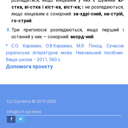
розпадатися, якщо кінцевим у них є шумний:
кі-
стка, ві-стка і кіст-ка, віст-ка;
і не розпадаються,
якщо кінцевим є сонорний:
за-здрі-сний, на-стрій,
го-стрий
.
Три приголосні розпадаються, якщо перший і
останній у них — сонорний:
акорд-ний
.
*
С.О. Караман, О.В.Караман, М.Я. Плющ. Сучасна
українська літературна мова. Навчальний посібник.
Вища школа. - 2011, 560 с.
Допомога проєкту
Cct.Systems © 2019
-2026
info@cct.systems