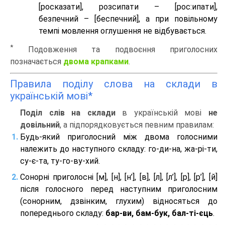
[росказати], розсипати – [роc:ипати],
безпечний – [беспечний], а при повільному
темпі мовлення оглушення не відбувається.
*
Подовження та подвоєння приголосних
позначається
двома крапками
.
Правила поділу слова на склади в
українській мові*
Поділ слів на склади
в українській мові
не
довільний
, а підпорядковується певним правилам:
Будь-який приголосний між двома голосними
належить до наступного складу: го-ди-на, жа-рі-ти,
су-є-та, ту-го-ву-хий.
Сонорні приголосні [м], [н], [н’], [в], [л], [л’], [р], [р’], [й]
після голосного перед наступним приголосним
(сонорним, дзвінким, глухим) відносяться до
попереднього складу:
бар-ви, бам-бук, бал-ті-єць
.