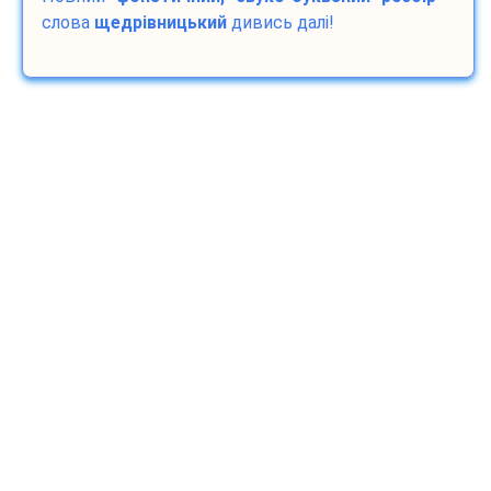
слова
щедрівницький
дивись далі!