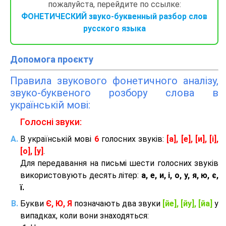
пожалуйста, перейдите по ссылке:
ФОНЕТИЧЕСКИЙ звуко-буквенный разбор слов
русского языка
Допомога проєкту
Правила звукового фонетичного аналізу,
звуко-буквеного розбору слова в
українській мові:
Голосні звуки:
В українській мові
6
голосних звуків:
[а], [е], [и], [і],
[о], [у]
.
Для передавання на письмі шести голосних звуків
використовують десять літер:
а, е, и, і, о, у, я, ю, є,
ї.
Букви
Є, Ю, Я
позначають два звуки
[йе], [йу], [йа]
у
випадках, коли вони знаходяться: