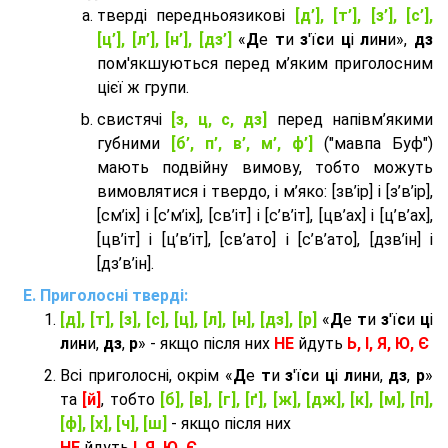
тверді передньоязикові
[д’], [т’], [з’], [с’],
[ц’], [л’], [н’], [дз’]
«
Д
е
т
и
з
'ї
с
и
ц
і
л
и
н
и»,
дз
пом'якшуються перед м’яким приголосним
цієї ж групи.
cвистячі
[з, ц, с, дз]
перед напівм’якими
губними
[б’, п’, в’, м’, ф’]
("мавпа Буф")
мають подвійну вимову, тобто можуть
вимовлятися і твердо, і м’яко: [зв’ір] і [з’в’ір],
[см’іх] і [с’м’іх], [св’іт] і [с’в’іт], [цв’ах] і [ц’в’ах],
[цв’іт] і [ц’в’іт], [св’ато] і [с’в’ато], [дзв’iн] і
[дз’в’iн].
Приголосні тверді:
[д], [т], [з], [с], [ц], [л], [н], [дз], [р]
«
Д
е
т
и
з
'ї
с
и
ц
і
л
и
н
и,
дз
,
р
» - якщо після них
НЕ
йдуть
Ь, І, Я, Ю, Є
Всі приголосні, окрім «
Д
е
т
и
з
'ї
с
и
ц
і
л
и
н
и,
дз
,
р
»
та
[й]
, тобто
[б], [в], [г], [ґ], [ж], [дж], [к], [м], [п],
[ф], [х], [ч], [ш]
- якщо після них
НЕ
йдуть
І, Я, Ю, Є