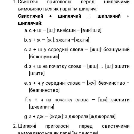
Свистячі приголосні перед шиплячими
вимовляються як парні їм шиплячі.
Cвистячий + шиплячий → шиплячий +
шиплячий
:
с + ш — [ш:]: винісши – [вин’іш:и]
з + ж — [ж:]: зжати –[ж:ати]
з + ш у середині слова — [жш]: безшумний
[бежшумний]
з + ш на початку слова — [жш] → [ш:]: зшити
[ш:ити]
з + ч у середині слова — [жч]: безчинство –
[бежчинство]
з + ч на початку слова — [шч]: зчепити
[шчеипити]
з + дж — [ждж]: з джерела [жджерела]
Шиплячі приголосні перед свистячими
вимовляються як парні їм свистячі.