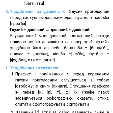
[багач:ати].
Уподібнення за дзвінкістю:
(глухий приголосний
перед наступним дзвінким одзвінчується): просьба
[проз’ба].
Глухий + дзвінкий → дзвінкий + дзвінкий.
В українській мові дзвінкий приголосний завжди
впливає своєю дзвінкістю на попередній глухий і
уподібнює його до себе: боротьба – [бород’ба],
вокзал – [воґзал], кісьба –[к’із’ба], футбол –
[фудбол], отже – [одже].
Уподібнення за глухістю:
Префікс і прийменник
з
перед кореневим
глухим приголосним оглушується: з тобою
[стобой’у], з книги [скниги]. Оглушення префікса
з-
перед [к], [п], [т], [ф], [х] ("кафе птах")
засвідчується орфографією: сказати, стиха,
спитати, сфотографувати, схитрувати.
Дзвінкий [г] втрачає свою дзвінкість лише в