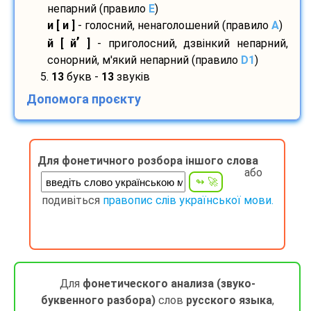
непарний (правило
E
)
и [ и ]
- голосний, ненаголошений (правило
A
)
’
й [ й
]
- приголосний, дзвінкий непарний,
сонорний, м'який непарний (правило
D1
)
5.
13
букв -
13
звуків
Допомога проєкту
Для фонетичного розбора іншого слова
або
подивіться
правопис слів української мови.
Для
фонетического анализа (звуко-
буквенного разбора)
слов
русского языка
,