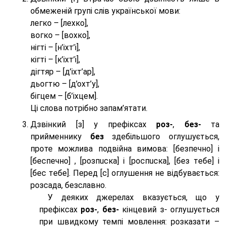
обмеженій групі слів української мови:
легко – [лехко],
вогко – [вохко],
нігті – [н’іхт’і],
кігті – [к’іхт’і],
дігтяр – [д’іхт’ар],
дьогтю – [д’охт’у],
бігцем – [б’іхцем].
Ці слова потрібно запам’ятати.
Дзвінкий [з] у префіксах
роз-
,
без-
та
прийменнику
без
здебільшого оглушується,
проте можлива подвійна вимова: [безпeчно] і
[беспeчно] , [розпuска] і [роспuска], [без тeбе] і
[бес тeбе]. Перед [с] оглушення не відбувається:
розсада, безславно.
У деяких джерелах вказується, що у
префіксах
роз-
,
без-
кінцевий з- оглушується
при швидкому темпі мовлення: розказати –