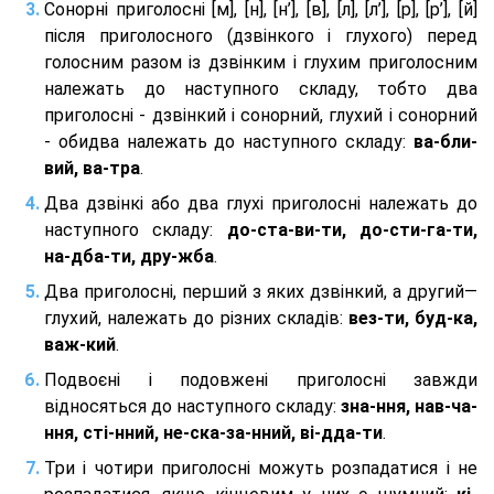
Сонорні приголосні [м], [н], [н’], [в], [л], [л’], [р], [р’], [й]
після приголосного (дзвінкого і глухого) перед
голосним разом із дзвінким і глухим приголосним
належать до наступного складу, тобто два
приголосні - дзвінкий і сонорний, глухий і сонорний
- обидва належать до наступного складу:
ва-бли-
вий, ва-тра
.
Два дзвінкі або два глухі приголосні належать до
наступного складу:
до-ста-ви-ти, до-сти-га-ти,
на-дба-ти, дру-жба
.
Два приголосні, перший з яких дзвінкий, а другий—
глухий, належать до різних складів:
вез-ти, буд-ка,
важ-кий
.
Подвоєні і подовжені приголосні завжди
відносяться до наступного складу:
зна-ння, нав-ча-
ння, сті-нний, не-ска-за-нний, ві-дда-ти
.
Три і чотири приголосні можуть розпадатися і не