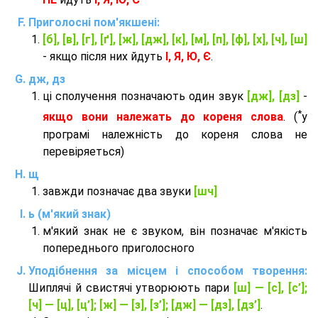
Приголосні пом'якшені:
[б], [в], [г], [ґ], [ж], [дж], [к], [м], [п], [ф], [х], [ч], [ш]
- якщо після них йдуть
І, Я, Ю, Є
.
дж, дз
ці сполучення позначають один звук
[дж], [дз]
-
*
якщо вони належать до кореня слова
. (
у
програмі належність до кореня слова не
перевіряеться)
щ
завжди позначає два звуки
[шч]
ь (м'який знак)
м'який знак не є звуком, він позначає м'якість
попереднього приголосного
Уподібнення за місцем і способом творення:
Шиплячі й свистячі утворюють пари
[ш] — [c], [с’];
[ч] — [ц], [ц’]; [ж] — [з], [з’]; [дж] — [дз], [дз’]
.