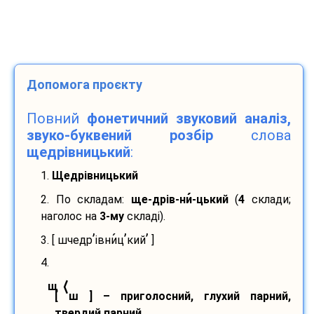
Допомога проєкту
Повний
фонетичний звуковий аналіз,
звуко-буквений розбір
слова
щедрівницький
:
1.
Щедрівницький
2. По складам:
ще-
дрів-
ни
-
цький
(
4
склади;
наголос на
3-му
складі).
’
’
’
3. [ шчедр
івни
ц
кий
]
4.
⟨
щ
[ ш ] – приголосний, глухий парний,
твердий парний