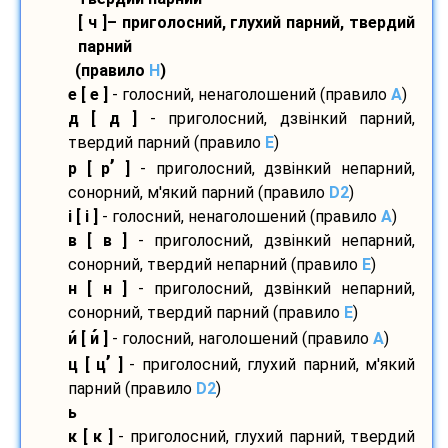
[ ч ]– приголосний, глухий парний, твердий
парний
(правило
H
)
е [ е ]
- голосний, ненаголошений (правило
A
)
д [ д ]
- приголосний, дзвінкий парний,
твердий парний (правило
E
)
’
р [ р
]
- приголосний, дзвінкий непарний,
сонорний, м'який парний (правило
D2
)
і [ і ]
- голосний, ненаголошений (правило
A
)
в [ в ]
- приголосний, дзвінкий непарний,
сонорний, твердий непарний (правило
E
)
н [ н ]
- приголосний, дзвінкий непарний,
сонорний, твердий парний (правило
E
)
и
[ и
]
- голосний, наголошений (правило
A
)
’
ц [ ц
]
- приголосний, глухий парний, м'який
парний (правило
D2
)
ь
к [ к ]
- приголосний, глухий парний, твердий