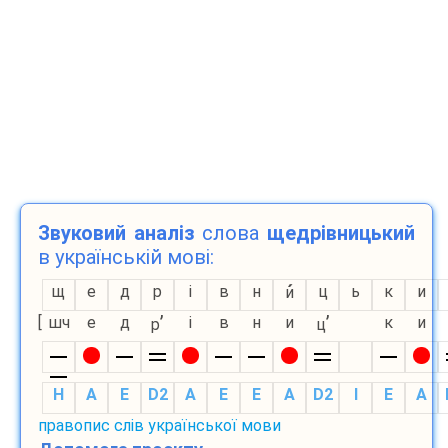
Звуковий аналіз
слова
щедрівницький
в українській мові:
щ
е
д
р
і
в
н
ц
ь
к
и
и
’
’
[
шч
е
д
і
в
н
и
к
и
р
ц
H
A
E
D2
A
E
E
A
D2
I
E
A
правопис слів української мови