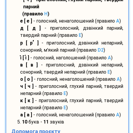
парний
(правило
H
)
е [ е ]
- голосний, ненаголошений (правило
A
)
д [ д ]
- приголосний, дзвінкий парний,
твердий парний (правило
E
)
’
р [ р
]
- приголосний, дзвінкий непарний,
сонорний, м'який парний (правило
D2
)
і
[ і
]
- голосний, наголошений (правило
A
)
в [ в ]
- приголосний, дзвінкий непарний,
сонорний, твердий непарний (правило
E
)
о [ о ]
- голосний, ненаголошений (правило
A
)
ч [ ч ]
- приголосний, глухий парний, твердий
непарний (правило
E
)
к [ к ]
- приголосний, глухий парний, твердий
непарний (правило
E
)
а [ а ]
- голосний, ненаголошений (правило
A
)
5.
10
букв -
11
звуків
Допомога проєкту