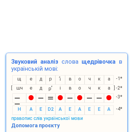
Звуковий аналіз
слова
щедрівочка
в
українській мові:
-1*
щ
е
д
р
в
о
ч
к
а
і
’
[
шч
е
д
і
в
о
ч
к
а
]
-2*
р
-3*
-4*
H
A
E
D2
A
E
A
E
E
A
правопис слів української мови
Допомога проєкту