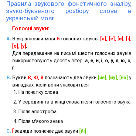
Правила звукового фонетичного аналізу,
звуко-буквеного розбору слова в
українській мові:
Голосні звуки:
В українській мові
6
голосних звуків:
[а], [е], [и], [і],
[о], [у]
.
Для передавання на письмі шести голосних звуків
використовують десять літер:
а, е, и, і, о, у, я, ю, є,
ї.
Букви
Є, Ю, Я
позначають два звуки
[йе], [йу], [йа]
у
випадках, коли вони знаходяться:
На початку слова
У середині та в кінці слова після голосного звука
Після апострофа
Після м'якого знака
Ї
завжди позначає два звуки
[йі]