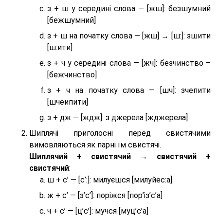
з + ш у середині слова — [жш]: безшумний
[бежшумний]
з + ш на початку слова — [жш] → [ш:]: зшити
[ш:ити]
з + ч у середині слова — [жч]: безчинство –
[бежчинство]
з + ч на початку слова — [шч]: зчепити
[шчеипити]
з + дж — [ждж]: з джерела [жджерела]
Шиплячі приголосні перед свистячими
вимовляються як парні їм свистячі.
Шиплячий + свистячий → свистячий +
свистячий
:
ш + с’ — [с’:]: милуєшся [милуйес:а]
ж + с’ — [з’с’]: поріжся [пор’із’с’а]
ч + с’ — [ц’с’]: мучся [муц’с’а]