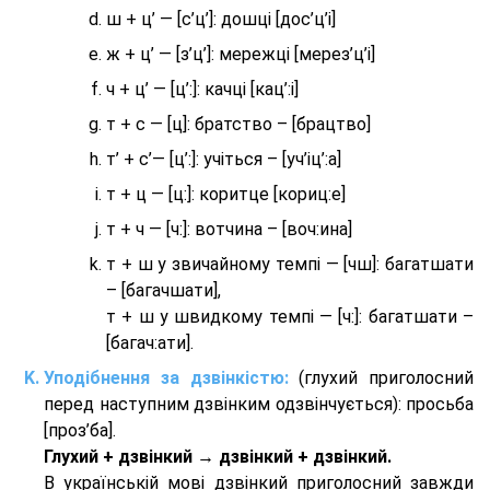
ш + ц’ — [с’ц’]: дошці [дос’ц’і]
ж + ц’ — [з’ц’]: мережці [мерез’ц’і]
ч + ц’ — [ц’:]: качці [кац’:і]
т + с — [ц]: братство – [брaцтво]
т’ + с’— [ц’:]: учіться – [уч’іц’:a]
т + ц — [ц:]: коритце [кориц:е]
т + ч — [ч:]: вотчина – [вoч:ина]
т + ш у звичайному темпі — [чш]: багатшати
– [багачшати],
т + ш у швидкому темпі — [ч:]: багатшати –
[багач:ати].
Уподібнення за дзвінкістю:
(глухий приголосний
перед наступним дзвінким одзвінчується): просьба
[проз’ба].
Глухий + дзвінкий → дзвінкий + дзвінкий.
В українській мові дзвінкий приголосний завжди