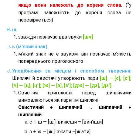
*
якщо вони належать до кореня слова
. (
у
програмі належність до кореня слова не
перевіряеться)
щ
завжди позначає два звуки
[шч]
ь (м'який знак)
м'який знак не є звуком, він позначає м'якість
попереднього приголосного
Уподібнення за місцем і способом творення:
Шиплячі й свистячі утворюють пари
[ш] — [c], [с’];
[ч] — [ц], [ц’]; [ж] — [з], [з’]; [дж] — [дз], [дз’]
.
Свистячі приголосні перед шиплячими
вимовляються як парні їм шиплячі.
Cвистячий + шиплячий → шиплячий +
шиплячий
:
с + ш — [ш:]: винісши – [вин’іш:и]
з + ж — [ж:]: зжати –[ж:ати]