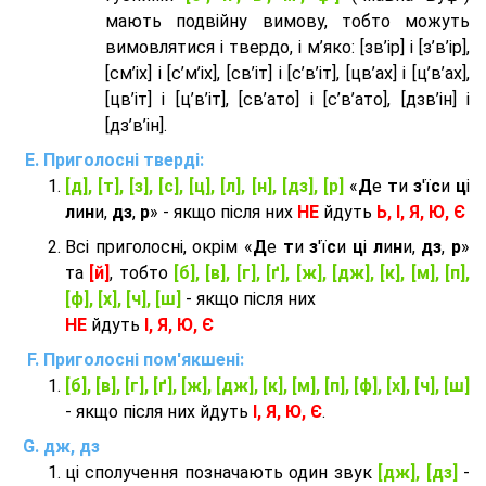
мають подвійну вимову, тобто можуть
вимовлятися і твердо, і м’яко: [зв’ір] і [з’в’ір],
[см’іх] і [с’м’іх], [св’іт] і [с’в’іт], [цв’ах] і [ц’в’ах],
[цв’іт] і [ц’в’іт], [св’ато] і [с’в’ато], [дзв’iн] і
[дз’в’iн].
Приголосні тверді:
[д], [т], [з], [с], [ц], [л], [н], [дз], [р]
«
Д
е
т
и
з
'ї
с
и
ц
і
л
и
н
и,
дз
,
р
» - якщо після них
НЕ
йдуть
Ь, І, Я, Ю, Є
Всі приголосні, окрім «
Д
е
т
и
з
'ї
с
и
ц
і
л
и
н
и,
дз
,
р
»
та
[й]
, тобто
[б], [в], [г], [ґ], [ж], [дж], [к], [м], [п],
[ф], [х], [ч], [ш]
- якщо після них
НЕ
йдуть
І, Я, Ю, Є
Приголосні пом'якшені:
[б], [в], [г], [ґ], [ж], [дж], [к], [м], [п], [ф], [х], [ч], [ш]
- якщо після них йдуть
І, Я, Ю, Є
.
дж, дз
ці сполучення позначають один звук
[дж], [дз]
-