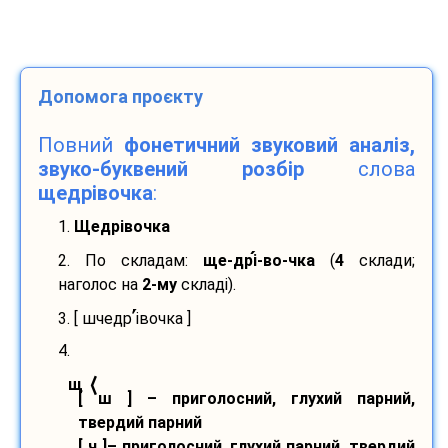
Допомога проєкту
Повний
фонетичний звуковий аналіз,
звуко-буквений розбір
слова
щедрівочка
:
1.
Щедрівочка
2. По складам:
ще-
дрі
-
во-
чка
(
4
склади;
наголос на
2-му
складі).
’
3. [ шчедр
і
вочка ]
4.
⟨
щ
[ ш ] – приголосний, глухий парний,
твердий парний
[ ч ]– приголосний, глухий парний, твердий