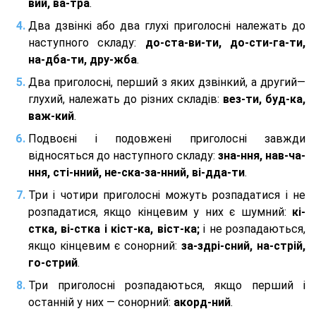
вий, ва-тра
.
Два дзвінкі або два глухі приголосні належать до
наступного складу:
до-ста-ви-ти, до-сти-га-ти,
на-дба-ти, дру-жба
.
Два приголосні, перший з яких дзвінкий, а другий—
глухий, належать до різних складів:
вез-ти, буд-ка,
важ-кий
.
Подвоєні і подовжені приголосні завжди
відносяться до наступного складу:
зна-ння, нав-ча-
ння, сті-нний, не-ска-за-нний, ві-дда-ти
.
Три і чотири приголосні можуть розпадатися і не
розпадатися, якщо кінцевим у них є шумний:
кі-
стка, ві-стка і кіст-ка, віст-ка;
і не розпадаються,
якщо кінцевим є сонорний:
за-здрі-сний, на-стрій,
го-стрий
.
Три приголосні розпадаються, якщо перший і
останній у них — сонорний:
акорд-ний
.