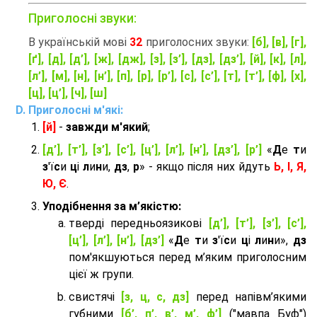
Приголосні звуки:
В українській мові
32
приголосних звуки:
[б], [в], [г],
[ґ], [д], [д’], [ж], [дж], [з], [з’], [дз], [дз’], [й], [к], [л],
[л’], [м], [н], [н’], [п], [р], [р’], [с], [с’], [т], [т’], [ф], [х],
[ц], [ц’], [ч], [ш]
Приголосні м'які:
[й]
-
завжди м'який
;
[д’], [т’], [з’], [с’], [ц’], [л’], [н’], [дз’], [р’]
«
Д
е
т
и
з
'ї
с
и
ц
і
л
и
н
и,
дз
,
р
» - якщо після них йдуть
Ь, І, Я,
Ю, Є
.
Уподібнення за м’якістю:
тверді передньоязикові
[д’], [т’], [з’], [с’],
[ц’], [л’], [н’], [дз’]
«
Д
е
т
и
з
'ї
с
и
ц
і
л
и
н
и»,
дз
пом'якшуються перед м’яким приголосним
цієї ж групи.
cвистячі
[з, ц, с, дз]
перед напівм’якими
губними
[б’, п’, в’, м’, ф’]
("мавпа Буф")