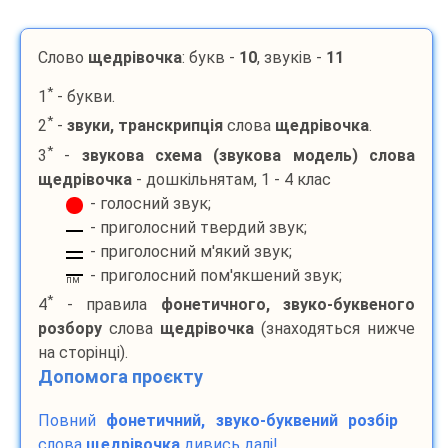
Слово
щедрівочка
: букв -
10
, звуків -
11
*
1
- букви.
*
2
-
звуки, транскрипція
слова
щедрівочка
.
*
3
-
звукова схема (звукова модель) слова
щедрівочка
- дошкільнятам, 1 - 4 клас
- голосний звук;
- приголосний твердий звук;
- приголосний м'який звук;
- приголосний пом'якшений звук;
пм
*
4
- правила
фонетичного, звуко-буквеного
розбору
слова
щедрівочка
(знаходяться нижче
на сторінці).
Допомога проєкту
Повний
фонетичний, звуко-буквений розбір
слова
щедрівочка
дивись далі!