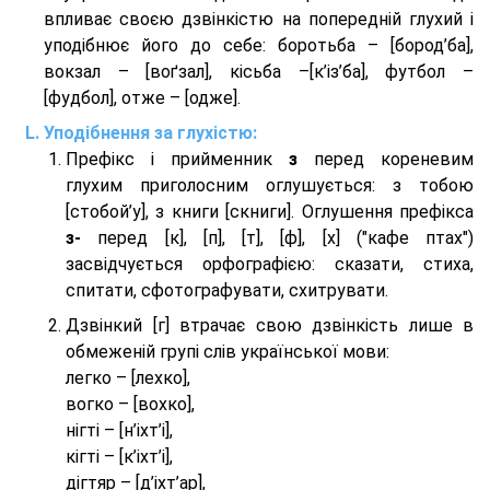
впливає своєю дзвінкістю на попередній глухий і
уподібнює його до себе: боротьба – [бород’ба],
вокзал – [воґзал], кісьба –[к’із’ба], футбол –
[фудбол], отже – [одже].
Уподібнення за глухістю:
Префікс і прийменник
з
перед кореневим
глухим приголосним оглушується: з тобою
[стобой’у], з книги [скниги]. Оглушення префікса
з-
перед [к], [п], [т], [ф], [х] ("кафе птах")
засвідчується орфографією: сказати, стиха,
спитати, сфотографувати, схитрувати.
Дзвінкий [г] втрачає свою дзвінкість лише в
обмеженій групі слів української мови:
легко – [лехко],
вогко – [вохко],
нігті – [н’іхт’і],
кігті – [к’іхт’і],
дігтяр – [д’іхт’ар],