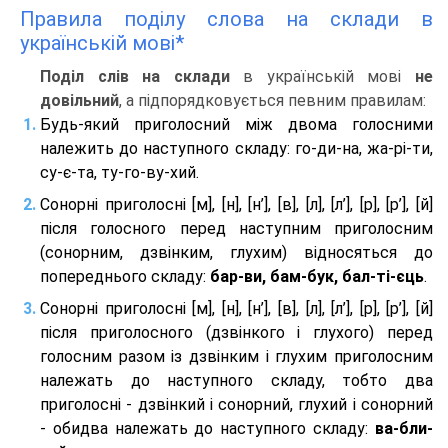
Правила поділу слова на склади в
українській мові*
Поділ слів на склади
в українській мові
не
довільний
, а підпорядковується певним правилам:
Будь-який приголосний між двома голосними
належить до наступного складу: го-ди-на, жа-рі-ти,
су-є-та, ту-го-ву-хий.
Сонорні приголосні [м], [н], [н’], [в], [л], [л’], [р], [р’], [й]
після голосного перед наступним приголосним
(сонорним, дзвінким, глухим) відносяться до
попереднього складу:
бар-ви, бам-бук, бал-ті-єць
.
Сонорні приголосні [м], [н], [н’], [в], [л], [л’], [р], [р’], [й]
після приголосного (дзвінкого і глухого) перед
голосним разом із дзвінким і глухим приголосним
належать до наступного складу, тобто два
приголосні - дзвінкий і сонорний, глухий і сонорний
- обидва належать до наступного складу:
ва-бли-