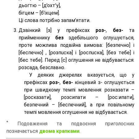
дьогтю – [д’охт’у],
бігцем – [б’іхцем].
Ці слова потрібно запам’ятати.
Дзвінкий [з] у префіксах
роз-
,
без-
та
прийменнику
без
здебільшого оглушується,
проте можлива подвійна вимова: [безпeчно] і
[беспeчно] , [розпuска] і [роспuска], [без тeбе] і
[бес тeбе]. Перед [с] оглушення не відбувається:
розсада, безславно.
У деяких джерелах вказується, що у
префіксах
роз-
,
без-
кінцевий з- оглушується
при швидкому темпі мовлення: розказати –
[росказати], розсипати – [роc:ипати],
безпечний – [беспечний], а при повільному
темпі мовлення оглушення не відбувається.
*
Подовження та подвоєння приголосних
позначається
двома крапками
.