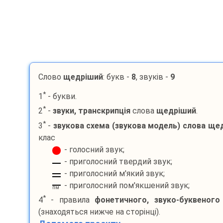
Слово
щедріший
: букв -
8
, звуків -
9
*
1
- букви.
*
2
-
звуки, транскрипція
слова
щедріший
.
*
3
-
звукова схема (звукова модель) слова
щед
клас
- голосний звук;
- приголосний твердий звук;
- приголосний м'який звук;
- приголосний пом'якшений звук;
пм
*
4
- правила
фонетичного, звуко-буквеного
(знаходяться нижче на сторінці).