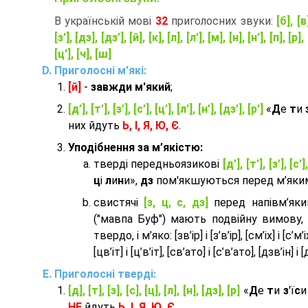
В українській мові
32
приголосних звуки:
[б], [в
[з’], [дз], [дз’], [й], [к], [л], [л’], [м], [н], [н’], [п], [р], 
[ц’], [ч], [ш]
Приголосні м'які:
[й]
-
завжди м'який
;
[д’], [т’], [з’], [с’], [ц’], [л’], [н’], [дз’], [р’]
«
Д
е
т
и
них йдуть
Ь, І, Я, Ю, Є
.
Уподібнення за м’якістю:
тверді передньоязикові
[д’], [т’], [з’], [с’]
ц
і
л
и
н
и»,
дз
пом'якшуються перед м’яким 
cвистячі
[з, ц, с, дз]
перед напівм’як
("мавпа Буф") мають подвійну вимову,
твердо, і м’яко: [зв’ір] і [з’в’ір], [см’іх] і [с’м’іх]
[цв’іт] і [ц’в’іт], [св’ато] і [с’в’ато], [дзв’iн] і [
Приголосні тверді:
[д], [т], [з], [с], [ц], [л], [н], [дз], [р]
«
Д
е
т
и
з
'ї
с
НЕ
йдуть
Ь, І, Я, Ю, Є