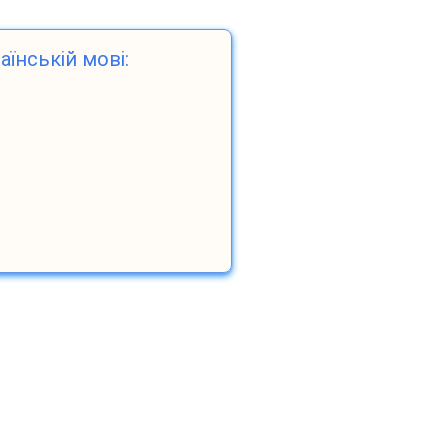
аїнській мові: