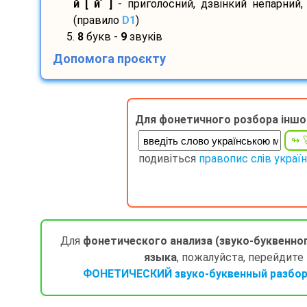
’
й [ й
]
- приголосний, дзвінкий непарний,
(правило
D1
)
5.
8
букв -
9
звуків
Допомога проєкту
Для фонетичного розбора іншо
подивіться
правопис слів украї
Для
фонетического анализа (звуко-буквенно
языка
, пожалуйста, перейдите
ФОНЕТИЧЕСКИЙ звуко-буквенный разбор 