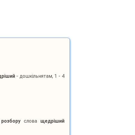
ріший
- дошкільнятам, 1 - 4
 розбору
слова
щедріший