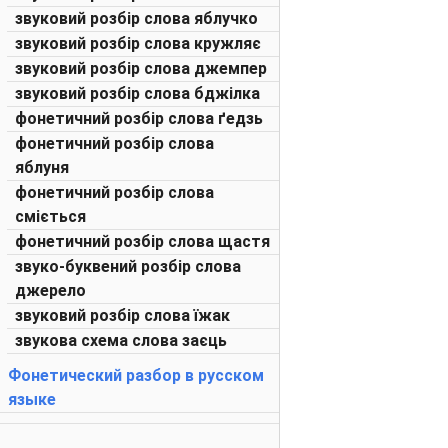
звуковий розбір слова яблучко
звуковий розбір слова кружляє
звуковий розбір слова джемпер
звуковий розбір слова бджілка
фонетичний розбір слова ґедзь
фонетичний розбір слова
яблуня
фонетичний розбір слова
сміється
фонетичний розбір слова щастя
звуко-буквений розбір слова
джерело
звуковий розбір слова їжак
звукова схема слова заєць
Фонетический разбор в русском
языке