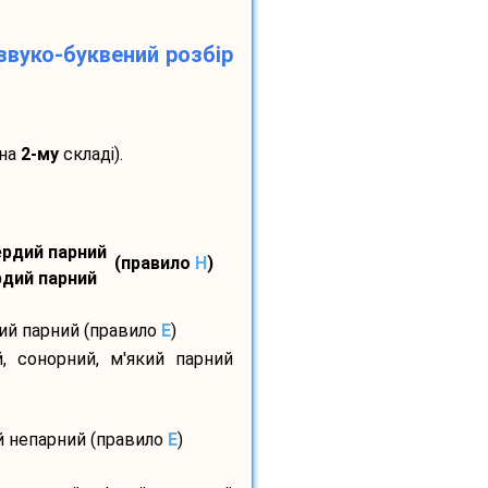
звуко-буквений розбір
 на
2-му
складі).
вердий парний
(правило
H
)
ердий парний
дий парний (правило
E
)
, сонорний, м'який парний
й непарний (правило
E
)