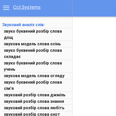
Cct.Systems
Звуковий аналіз слів:
звуко буквений розбір слова
дощ
звукова модель слова осінь
звуко буквений розбір слова
складає
звуко буквений розбір слова
учень
звукова модель слова огляду
звуко буквений розбір слова
сім'я
звуковий розбір слова джміль
звуковий розбір слова знання
звуковий розбір слова любіть
звуковий розбір слова єнот