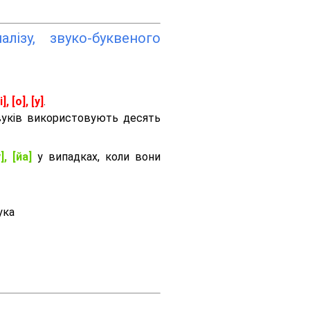
лізу, звуко-буквеного
і], [о], [у]
.
вуків використовують десять
], [йа]
у випадках, коли вони
ука