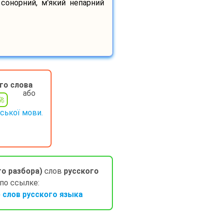
 сонорний, м'який непарний
го слова
або
нської мови.
го разбора)
слов
русского
 по ссылке:
слов русского языка