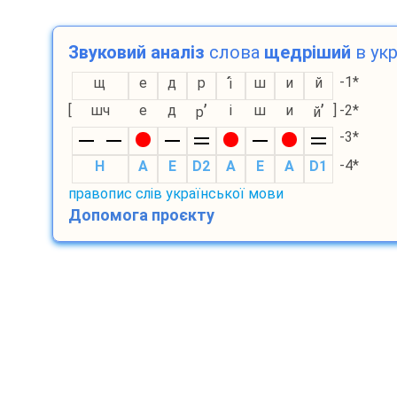
Звуковий аналіз
слова
щедріший
в укр
-1*
щ
е
д
р
ш
и
й
і
’
’
[
шч
е
д
і
ш
и
]
-2*
р
й
-3*
-4*
H
A
E
D2
A
E
A
D1
правопис слів української мови
Допомога проєкту