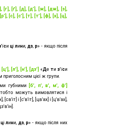
], [г], [ґ], [д], [д’], [ж], [дж], [з],
[р’], [с], [с’], [т], [т’], [ф], [х], [ц],
з
'ї
с
и
ц
і
л
и
н
и,
дз
,
р
» - якщо після
, [ц’], [л’], [н’], [дз’]
«
Д
е
т
и
з
'ї
с
и
приголосним цієї ж групи.
ими губними
[б’, п’, в’, м’, ф’]
 тобто можуть вимовлятися і
, [св’іт] і [с’в’іт], [цв’ах] і [ц’в’ах],
дз’в’iн].
и
ц
і
л
и
н
и,
дз
,
р
» - якщо після них