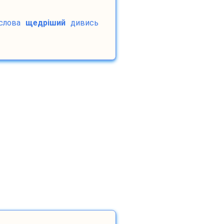
лова
щедріший
дивись