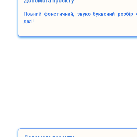
Допомога проєкту
Повний
фонетичний, звуко-буквений розбір
с
далі!