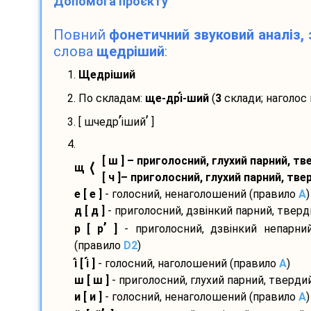
Допомога проєкту
Повний
фонетичний звуковий аналіз, 
слова
щедріший
:
1.
Щедріший
2. По складам:
ще-
дрі
-
ший
(
3
склади; наголос
’
’
3. [ шчедр
і
ший
]
4.
[ ш ] – приголосний, глухий парний, т
⟨
щ
[ ч ]– приголосний, глухий парний, тв
е [ е ]
- голосний, ненаголошений (правило
A
)
д [ д ]
- приголосний, дзвінкий парний, твер
’
р [ р
]
- приголосний, дзвінкий непарний
(правило
D2
)
і
[ і
]
- голосний, наголошений (правило
A
)
ш [ ш ]
- приголосний, глухий парний, тверди
и [ и ]
- голосний, ненаголошений (правило
A
)