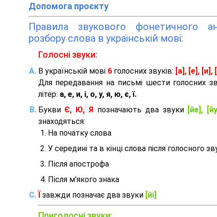
Допомога проєкту
Правила звукового фонетичного ана
розбору слова в українській мові:
Голосні звуки:
В українській мові
6
голосних звуків:
[а], [е], [и], [
Для передавання на письмі шести голосних з
літер:
а, е, и, і, о, у, я, ю, є, ї.
Букви
Є, Ю, Я
позначають два звуки
[йе], [йу
знаходяться:
На початку слова
У середині та в кінці слова після голосного зв
Після апострофа
Після м'якого знака
Ї
завжди позначає два звуки
[йі]
Приголосні звуки: