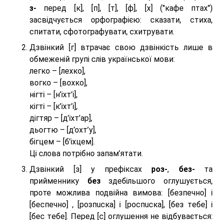
з-
перед [к], [п], [т], [ф], [х] ("кафе птах")
засвідчується орфографією: сказати, стиха,
спитати, сфотографувати, схитрувати.
Дзвінкий [г] втрачає свою дзвінкість лише в
обмеженій групі слів української мови:
легко – [лехко],
вогко – [вохко],
нігті – [н’іхт’і],
кігті – [к’іхт’і],
дігтяр – [д’іхт’ар],
дьогтю – [д’охт’у],
бігцем – [б’іхцем].
Ці слова потрібно запам’ятати.
Дзвінкий [з] у префіксах
роз-
,
без-
та
прийменнику
без
здебільшого оглушується,
проте можлива подвійна вимова: [безпeчно] і
[беспeчно] , [розпuска] і [роспuска], [без тeбе] і
[бес тeбе]. Перед [с] оглушення не відбувається: