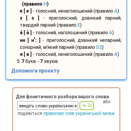
(правило
H
)
е [ е ]
- голосний, ненаголошений (правило
A
)
з [ з ]
- приголосний, дзвінкий парний,
твердий парний (правило
E
)
а
[ а
]
- голосний, наголошений (правило
A
)
’
нн [ н
: ]
- приголосний, дзвінкий непарний,
сонорний, м'який парний (правило
D2
)
я [ а ]
- голосний, ненаголошений (правило
A
)
5.
7
букв -
7
звуків
Допомога проєкту
Для фонетичного розбора іншого слова
або
подивіться
правопис слів української мови.