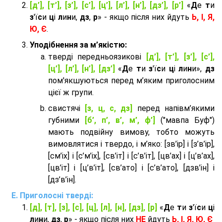
[д’], [т’], [з’], [с’], [ц’], [л’], [н’], [дз’], [р’]
«
Д
е
т
и
з
'ї
с
и
ц
і
л
и
н
и,
дз
,
р
» - якщо після них йдуть
Ь, І, Я,
Ю, Є
.
Уподібнення за м’якістю:
тверді передньоязикові
[д’], [т’], [з’], [с’],
[ц’], [л’], [н’], [дз’]
«
Д
е
т
и
з
'ї
с
и
ц
і
л
и
н
и»,
дз
пом'якшуються перед м’яким приголосним
цієї ж групи.
cвистячі
[з, ц, с, дз]
перед напівм’якими
губними
[б’, п’, в’, м’, ф’]
("мавпа Буф")
мають подвійну вимову, тобто можуть
вимовлятися і твердо, і м’яко: [зв’ір] і [з’в’ір],
[см’іх] і [с’м’іх], [св’іт] і [с’в’іт], [цв’ах] і [ц’в’ах],
[цв’іт] і [ц’в’іт], [св’ато] і [с’в’ато], [дзв’iн] і
[дз’в’iн].
Приголосні тверді:
[д], [т], [з], [с], [ц], [л], [н], [дз], [р]
«
Д
е
т
и
з
'ї
с
и
ц
і
л
и
н
и,
дз
,
р
» - якщо після них
НЕ
йдуть
Ь, І, Я, Ю, Є