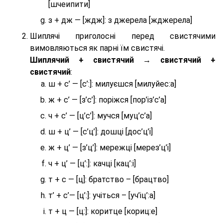
[шчеипити]
з + дж — [ждж]: з джерела [жджерела]
Шиплячі приголосні перед свистячими
вимовляються як парні їм свистячі.
Шиплячий + свистячий → свистячий +
свистячий
:
ш + с’ — [с’:]: милуєшся [милуйес:а]
ж + с’ — [з’с’]: поріжся [пор’із’с’а]
ч + с’ — [ц’с’]: мучся [муц’с’а]
ш + ц’ — [с’ц’]: дошці [дос’ц’і]
ж + ц’ — [з’ц’]: мережці [мерез’ц’і]
ч + ц’ — [ц’:]: качці [кац’:і]
т + с — [ц]: братство – [брaцтво]
т’ + с’— [ц’:]: учіться – [уч’іц’:a]
т + ц — [ц:]: коритце [кориц:е]