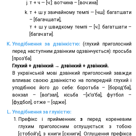
т + ч — [ч:]: вотчина – [вoч:ина]
т + ш у звичайному темпі — [чш]: багатшати
– [багачшати],
т + ш у швидкому темпі — [ч:]: багатшати –
[багач:ати].
Уподібнення за дзвінкістю:
(глухий приголосний
перед наступним дзвінким одзвінчується): просьба
[проз’ба].
Глухий + дзвінкий → дзвінкий + дзвінкий.
В українській мові дзвінкий приголосний завжди
впливає своєю дзвінкістю на попередній глухий і
уподібнює його до себе: боротьба – [бород’ба],
вокзал – [воґзал], кісьба –[к’із’ба], футбол –
[фудбол], отже – [одже].
Уподібнення за глухістю:
Префікс і прийменник
з
перед кореневим
глухим приголосним оглушується: з тобою
[стобой’у], з книги [скниги]. Оглушення префікса