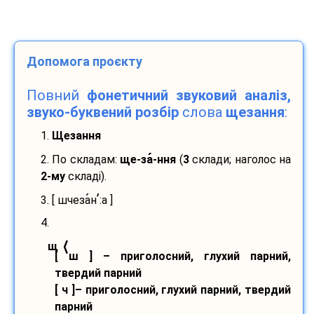
Допомога проєкту
Повний
фонетичний звуковий аналіз,
звуко-буквений розбір
слова
щезання
:
1.
Щезання
2. По складам:
ще-
за
-
ння
(
3
склади; наголос на
2-му
складі).
’
3. [ шчеза
н
:а ]
4.
⟨
щ
[ ш ] – приголосний, глухий парний,
твердий парний
[ ч ]– приголосний, глухий парний, твердий
парний