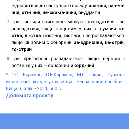
відносяться до наступного складу:
зна-ння, нав-ча-
ння, сті-нний, не-ска-за-нний, ві-дда-ти
.
Три і чотири приголосні можуть розпадатися і не
розпадатися, якщо кінцевим у них є шумний:
кі-
стка, ві-стка і кіст-ка, віст-ка;
і не розпадаються,
якщо кінцевим є сонорний:
за-здрі-сний, на-стрій,
го-стрий
.
Три приголосні розпадаються, якщо перший і
останній у них — сонорний:
акорд-ний
.
*
С.О. Караман, О.В.Караман, М.Я. Плющ. Сучасна
українська літературна мова. Навчальний посібник.
Вища школа. - 2011, 560 с.
Допомога проєкту