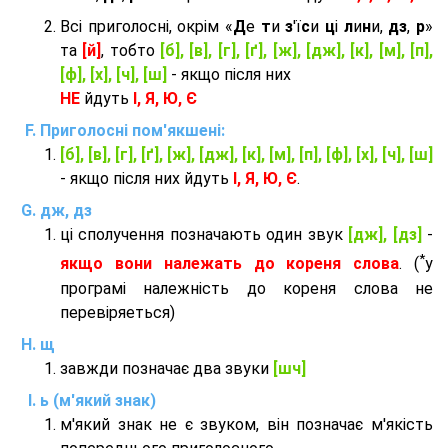
Всі приголосні, окрім «
Д
е
т
и
з
'ї
с
и
ц
і
л
и
н
и,
дз
,
р
»
та
[й]
, тобто
[б], [в], [г], [ґ], [ж], [дж], [к], [м], [п],
[ф], [х], [ч], [ш]
- якщо після них
НЕ
йдуть
І, Я, Ю, Є
Приголосні пом'якшені:
[б], [в], [г], [ґ], [ж], [дж], [к], [м], [п], [ф], [х], [ч], [ш]
- якщо після них йдуть
І, Я, Ю, Є
.
дж, дз
ці сполучення позначають один звук
[дж], [дз]
-
*
якщо вони належать до кореня слова
. (
у
програмі належність до кореня слова не
перевіряеться)
щ
завжди позначає два звуки
[шч]
ь (м'який знак)
м'який знак не є звуком, він позначає м'якість