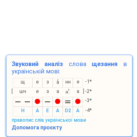
Звуковий аналіз
слова
щезання
в
українській мові:
-1*
щ
е
з
нн
я
а
’
[
шч
е
з
а
а
]
-2*
н
:
-3*
-4*
H
A
E
A
D2
A
правопис слів української мови
Допомога проєкту