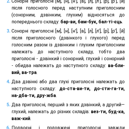
Сонорні приголосні [м], [н], [н’], [в], [л], [л’], [р], [р’], [й]
після голосного перед наступним приголосним
(сонорним, дзвінким, глухим) відносяться до
попереднього складу:
бар-ви, бам-бук, бал-ті-єць
.
Сонорні приголосні [м], [н], [н’], [в], [л], [л’], [р], [р’], [й]
після приголосного (дзвінкого і глухого) перед
голосним разом із дзвінким і глухим приголосним
належать до наступного складу, тобто два
приголосні - дзвінкий і сонорний, глухий і сонорний
- обидва належать до наступного складу:
ва-бли-
вий, ва-тра
.
Два дзвінкі або два глухі приголосні належать до
наступного складу:
до-ста-ви-ти, до-сти-га-ти,
на-дба-ти, дру-жба
.
Два приголосні, перший з яких дзвінкий, а другий—
глухий, належать до різних складів:
вез-ти, буд-ка,
важ-кий
.
Подвоєні і подовжені приголосні завжди