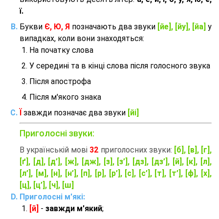
ї.
Букви
Є, Ю, Я
позначають два звуки
[йе], [йу], [йа]
у
випадках, коли вони знаходяться:
На початку слова
У середині та в кінці слова після голосного звука
Після апострофа
Після м'якого знака
Ї
завжди позначає два звуки
[йі]
Приголосні звуки:
В українській мові
32
приголосних звуки:
[б], [в], [г],
[ґ], [д], [д’], [ж], [дж], [з], [з’], [дз], [дз’], [й], [к], [л],
[л’], [м], [н], [н’], [п], [р], [р’], [с], [с’], [т], [т’], [ф], [х],
[ц], [ц’], [ч], [ш]
Приголосні м'які:
[й]
-
завжди м'який
;