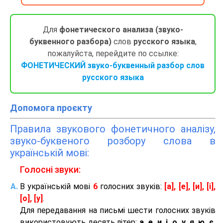
Для
фонетического анализа (звуко-
буквенного разбора)
слов
русского языка
,
пожалуйста, перейдите по ссылке:
ФОНЕТИЧЕСКИЙ звуко-буквенный разбор слов
русского языка
Допомога проєкту
Правила звукового фонетичного аналізу,
звуко-буквеного розбору слова в
українській мові:
Голосні звуки:
В українській мові
6
голосних звуків:
[а], [е], [и], [і],
[о], [у]
.
Для передавання на письмі шести голосних звуків
використовують десять літер:
а, е, и, і, о, у, я, ю, є,