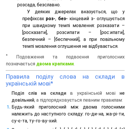
розсада, безславно.
У деяких джерелах вказується, що у
префіксах
роз-
,
без-
кінцевий з- оглушується
при швидкому темпі мовлення: розказати –
[росказати], розсипати – [роc:ипати],
безпечний – [беспечний], а при повільному
темпі мовлення оглушення не відбувається.
*
Подовження та подвоєння приголосних
позначається
двома крапками
.
Правила поділу слова на склади в
українській мові*
Поділ слів на склади
в українській мові
не
довільний
, а підпорядковується певним правилам:
Будь-який приголосний між двома голосними
належить до наступного складу: го-ди-на, жа-рі-ти,
су-є-та, ту-го-ву-хий.