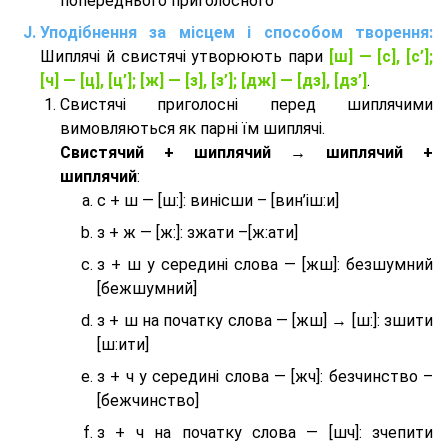
попереднього приголосного
Уподібнення за місцем і способом творення:
Шиплячі й свистячі утворюють пари
[ш] — [c], [с’];
[ч] — [ц], [ц’]; [ж] — [з], [з’]; [дж] — [дз], [дз’]
.
Свистячі приголосні перед шиплячими
вимовляються як парні їм шиплячі.
Cвистячий + шиплячий → шиплячий +
шиплячий
:
с + ш — [ш:]: винісши – [вин’іш:и]
з + ж — [ж:]: зжати –[ж:ати]
з + ш у середині слова — [жш]: безшумний
[бежшумний]
з + ш на початку слова — [жш] → [ш:]: зшити
[ш:ити]
з + ч у середині слова — [жч]: безчинство –
[бежчинство]
з + ч на початку слова — [шч]: зчепити