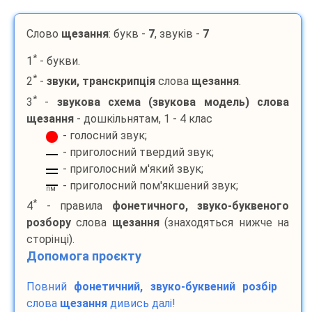
Слово
щезання
: букв -
7
, звуків -
7
*
1
- букви.
*
2
-
звуки, транскрипція
слова
щезання
.
*
3
-
звукова схема (звукова модель) слова
щезання
- дошкільнятам, 1 - 4 клас
- голосний звук;
- приголосний твердий звук;
- приголосний м'який звук;
- приголосний пом'якшений звук;
пм
*
4
- правила
фонетичного, звуко-буквеного
розбору
слова
щезання
(знаходяться нижче на
сторінці).
Допомога проєкту
Повний
фонетичний, звуко-буквений розбір
слова
щезання
дивись далі!