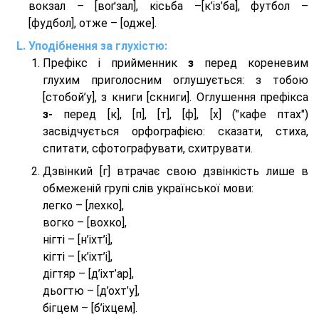
вокзал – [воґзал], кісьба –[к’із’ба], футбол –
[фудбол], отже – [одже].
Уподібнення за глухістю:
Префікс і прийменник
з
перед кореневим
глухим приголосним оглушується: з тобою
[стобой’у], з книги [скниги]. Оглушення префікса
з-
перед [к], [п], [т], [ф], [х] ("кафе птах")
засвідчується орфографією: сказати, стиха,
спитати, сфотографувати, схитрувати.
Дзвінкий [г] втрачає свою дзвінкість лише в
обмеженій групі слів української мови:
легко – [лехко],
вогко – [вохко],
нігті – [н’іхт’і],
кігті – [к’іхт’і],
дігтяр – [д’іхт’ар],
дьогтю – [д’охт’у],
бігцем – [б’іхцем].