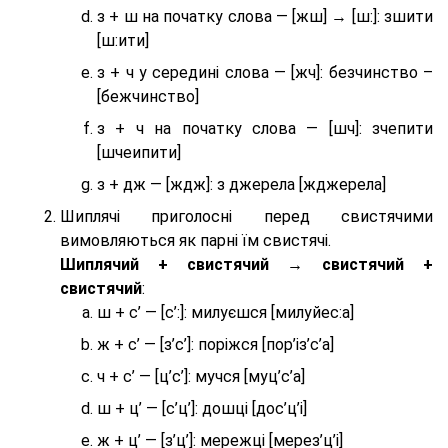
з + ш на початку слова — [жш] → [ш:]: зшити
[ш:ити]
з + ч у середині слова — [жч]: безчинство –
[бежчинство]
з + ч на початку слова — [шч]: зчепити
[шчеипити]
з + дж — [ждж]: з джерела [жджерела]
Шиплячі приголосні перед свистячими
вимовляються як парні їм свистячі.
Шиплячий + свистячий → свистячий +
свистячий
:
ш + с’ — [с’:]: милуєшся [милуйес:а]
ж + с’ — [з’с’]: поріжся [пор’із’с’а]
ч + с’ — [ц’с’]: мучся [муц’с’а]
ш + ц’ — [с’ц’]: дошці [дос’ц’і]
ж + ц’ — [з’ц’]: мережці [мерез’ц’і]