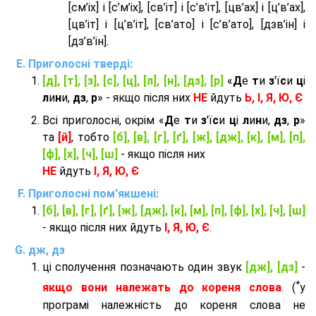
[см’іх] і [с’м’іх], [св’іт] і [с’в’іт], [цв’ах] і [ц’в’ах],
[цв’іт] і [ц’в’іт], [св’ато] і [с’в’ато], [дзв’iн] і
[дз’в’iн].
Приголосні тверді:
[д], [т], [з], [с], [ц], [л], [н], [дз], [р]
«
Д
е
т
и
з
'ї
с
и
ц
і
л
и
н
и,
дз
,
р
» - якщо після них
НЕ
йдуть
Ь, І, Я, Ю, Є
Всі приголосні, окрім «
Д
е
т
и
з
'ї
с
и
ц
і
л
и
н
и,
дз
,
р
»
та
[й]
, тобто
[б], [в], [г], [ґ], [ж], [дж], [к], [м], [п],
[ф], [х], [ч], [ш]
- якщо після них
НЕ
йдуть
І, Я, Ю, Є
Приголосні пом'якшені:
[б], [в], [г], [ґ], [ж], [дж], [к], [м], [п], [ф], [х], [ч], [ш]
- якщо після них йдуть
І, Я, Ю, Є
.
дж, дз
ці сполучення позначають один звук
[дж], [дз]
-
*
якщо вони належать до кореня слова
. (
у
програмі належність до кореня слова не