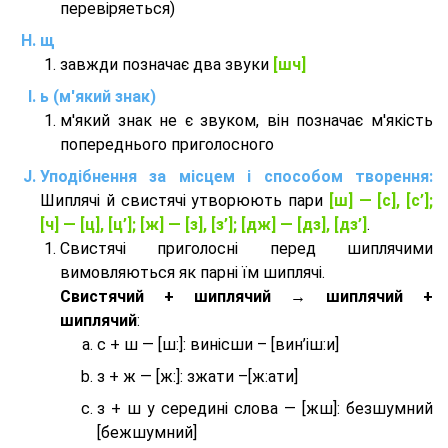
перевіряеться)
щ
завжди позначає два звуки
[шч]
ь (м'який знак)
м'який знак не є звуком, він позначає м'якість
попереднього приголосного
Уподібнення за місцем і способом творення:
Шиплячі й свистячі утворюють пари
[ш] — [c], [с’];
[ч] — [ц], [ц’]; [ж] — [з], [з’]; [дж] — [дз], [дз’]
.
Свистячі приголосні перед шиплячими
вимовляються як парні їм шиплячі.
Cвистячий + шиплячий → шиплячий +
шиплячий
:
с + ш — [ш:]: винісши – [вин’іш:и]
з + ж — [ж:]: зжати –[ж:ати]
з + ш у середині слова — [жш]: безшумний
[бежшумний]