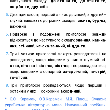
наступного складу:
до-ста-ви-ти, до-сти-га-ти,
на-дба-ти, дру-жба
.
Два приголосні, перший з яких дзвінкий, а другий—
глухий, належать до різних складів:
вез-ти, буд-ка,
важ-кий
.
Подвоєні і подовжені приголосні завжди
відносяться до наступного складу:
зна-ння, нав-ча-
ння, сті-нний, не-ска-за-нний, ві-дда-ти
.
Три і чотири приголосні можуть розпадатися і не
розпадатися, якщо кінцевим у них є шумний:
кі-
стка, ві-стка і кіст-ка, віст-ка;
і не розпадаються,
якщо кінцевим є сонорний:
за-здрі-сний, на-стрій,
го-стрий
.
Три приголосні розпадаються, якщо перший і
останній у них — сонорний:
акорд-ний
.
*
С.О. Караман, О.В.Караман, М.Я. Плющ. Сучасна
українська літературна мова. Навчальний посібник.