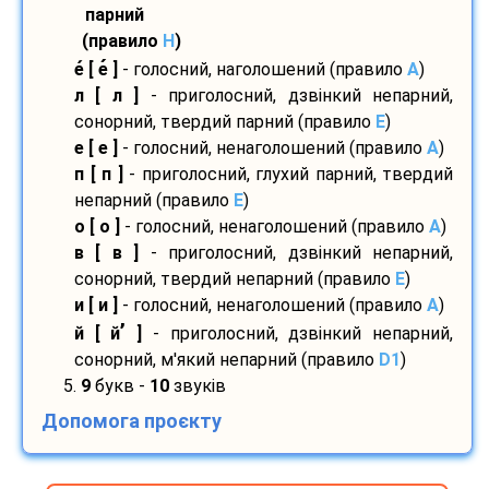
парний
(правило
H
)
е
[ е
]
- голосний, наголошений (правило
A
)
л [ л ]
- приголосний, дзвінкий непарний,
сонорний, твердий парний (правило
E
)
е [ е ]
- голосний, ненаголошений (правило
A
)
п [ п ]
- приголосний, глухий парний, твердий
непарний (правило
E
)
о [ о ]
- голосний, ненаголошений (правило
A
)
в [ в ]
- приголосний, дзвінкий непарний,
сонорний, твердий непарний (правило
E
)
и [ и ]
- голосний, ненаголошений (правило
A
)
’
й [ й
]
- приголосний, дзвінкий непарний,
сонорний, м'який непарний (правило
D1
)
5.
9
букв -
10
звуків
Допомога проєкту