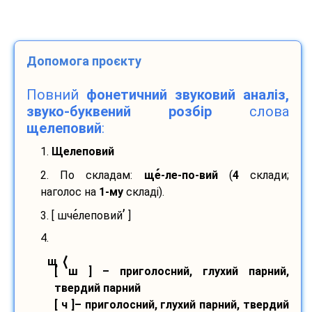
Допомога проєкту
Повний
фонетичний звуковий аналіз,
звуко-буквений розбір
слова
щелеповий
:
1.
Щелеповий
2. По складам:
ще
-
ле-
по-
вий
(
4
склади;
наголос на
1-му
складі).
’
3. [ шче
леповий
]
4.
⟨
щ
[ ш ] – приголосний, глухий парний,
твердий парний
[ ч ]– приголосний, глухий парний, твердий