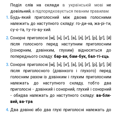
Поділ слів на склади
в українській мові
не
довільний
, а підпорядковується певним правилам:
Будь-який приголосний між двома голосними
належить до наступного складу: го-ди-на, жа-рі-ти,
су-є-та, ту-го-ву-хий.
Сонорні приголосні [м], [н], [н’], [в], [л], [л’], [р], [р’], [й]
після голосного перед наступним приголосним
(сонорним, дзвінким, глухим) відносяться до
попереднього складу:
бар-ви, бам-бук, бал-ті-єць
.
Сонорні приголосні [м], [н], [н’], [в], [л], [л’], [р], [р’], [й]
після приголосного (дзвінкого і глухого) перед
голосним разом із дзвінким і глухим приголосним
належать до наступного складу, тобто два
приголосні - дзвінкий і сонорний, глухий і сонорний
- обидва належать до наступного складу:
ва-бли-
вий, ва-тра
.
Два дзвінкі або два глухі приголосні належать до