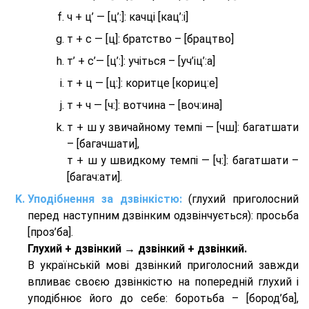
ч + ц’ — [ц’:]: качці [кац’:і]
т + с — [ц]: братство – [брaцтво]
т’ + с’— [ц’:]: учіться – [уч’іц’:a]
т + ц — [ц:]: коритце [кориц:е]
т + ч — [ч:]: вотчина – [вoч:ина]
т + ш у звичайному темпі — [чш]: багатшати
– [багачшати],
т + ш у швидкому темпі — [ч:]: багатшати –
[багач:ати].
Уподібнення за дзвінкістю:
(глухий приголосний
перед наступним дзвінким одзвінчується): просьба
[проз’ба].
Глухий + дзвінкий → дзвінкий + дзвінкий.
В українській мові дзвінкий приголосний завжди
впливає своєю дзвінкістю на попередній глухий і
уподібнює його до себе: боротьба – [бород’ба],