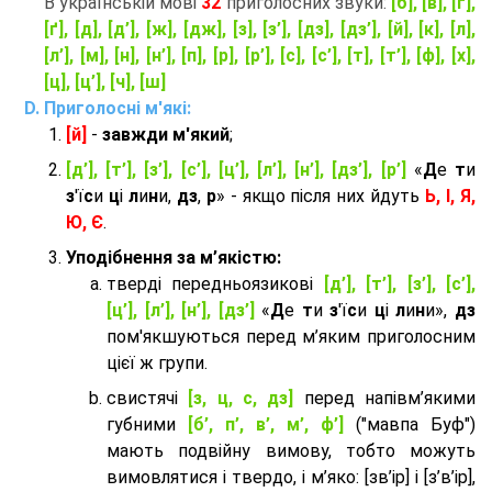
В українській мові
32
приголосних звуки:
[б], [в], [г],
[ґ], [д], [д’], [ж], [дж], [з], [з’], [дз], [дз’], [й], [к], [л],
[л’], [м], [н], [н’], [п], [р], [р’], [с], [с’], [т], [т’], [ф], [х],
[ц], [ц’], [ч], [ш]
Приголосні м'які:
[й]
-
завжди м'який
;
[д’], [т’], [з’], [с’], [ц’], [л’], [н’], [дз’], [р’]
«
Д
е
т
и
з
'ї
с
и
ц
і
л
и
н
и,
дз
,
р
» - якщо після них йдуть
Ь, І, Я,
Ю, Є
.
Уподібнення за м’якістю:
тверді передньоязикові
[д’], [т’], [з’], [с’],
[ц’], [л’], [н’], [дз’]
«
Д
е
т
и
з
'ї
с
и
ц
і
л
и
н
и»,
дз
пом'якшуються перед м’яким приголосним
цієї ж групи.
cвистячі
[з, ц, с, дз]
перед напівм’якими
губними
[б’, п’, в’, м’, ф’]
("мавпа Буф")
мають подвійну вимову, тобто можуть
вимовлятися і твердо, і м’яко: [зв’ір] і [з’в’ір],