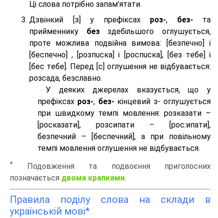
Ці слова потрібно запам’ятати.
Дзвінкий [з] у префіксах
роз-
,
без-
та
прийменнику
без
здебільшого оглушується,
проте можлива подвійна вимова: [безпeчно] і
[беспeчно] , [розпuска] і [роспuска], [без тeбе] і
[бес тeбе]. Перед [с] оглушення не відбувається:
розсада, безславно.
У деяких джерелах вказується, що у
префіксах
роз-
,
без-
кінцевий з- оглушується
при швидкому темпі мовлення: розказати –
[росказати], розсипати – [роc:ипати],
безпечний – [беспечний], а при повільному
темпі мовлення оглушення не відбувається.
*
Подовження та подвоєння приголосних
позначається
двома крапками
.
Правила поділу слова на склади в
українській мові*