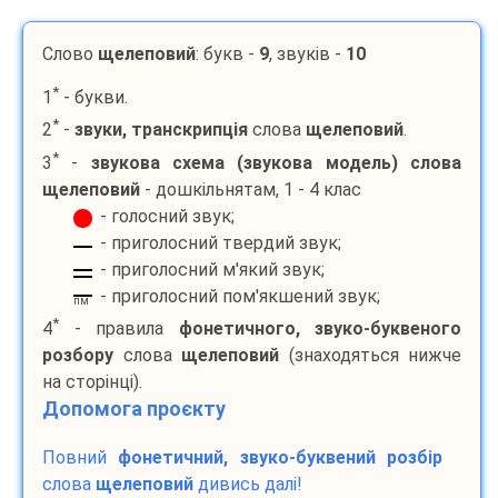
Слово
щелеповий
: букв -
9
, звуків -
10
*
1
- букви.
*
2
-
звуки, транскрипція
слова
щелеповий
.
*
3
-
звукова схема (звукова модель) слова
щелеповий
- дошкільнятам, 1 - 4 клас
- голосний звук;
- приголосний твердий звук;
- приголосний м'який звук;
- приголосний пом'якшений звук;
пм
*
4
- правила
фонетичного, звуко-буквеного
розбору
слова
щелеповий
(знаходяться нижче
на сторінці).
Допомога проєкту
Повний
фонетичний, звуко-буквений розбір
слова
щелеповий
дивись далі!