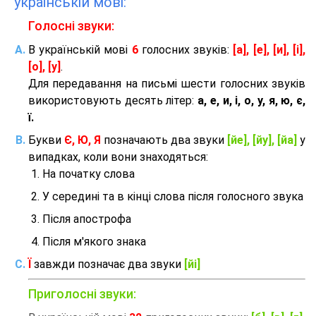
українській мові:
Голосні звуки:
В українській мові
6
голосних звуків:
[а], [е], [и], [і],
[о], [у]
.
Для передавання на письмі шести голосних звуків
використовують десять літер:
а, е, и, і, о, у, я, ю, є,
ї.
Букви
Є, Ю, Я
позначають два звуки
[йе], [йу], [йа]
у
випадках, коли вони знаходяться:
На початку слова
У середині та в кінці слова після голосного звука
Після апострофа
Після м'якого знака
Ї
завжди позначає два звуки
[йі]
Приголосні звуки: