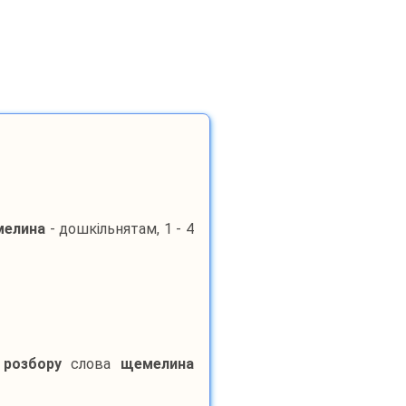
елина
- дошкільнятам, 1 - 4
 розбору
слова
щемелина