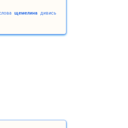
лова
щемелина
дивись