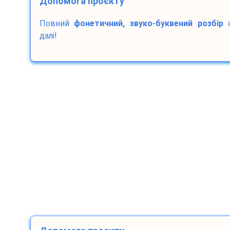
Допомога проєкту
Повний
фонетичний, звуко-буквений розбір
с
далі!