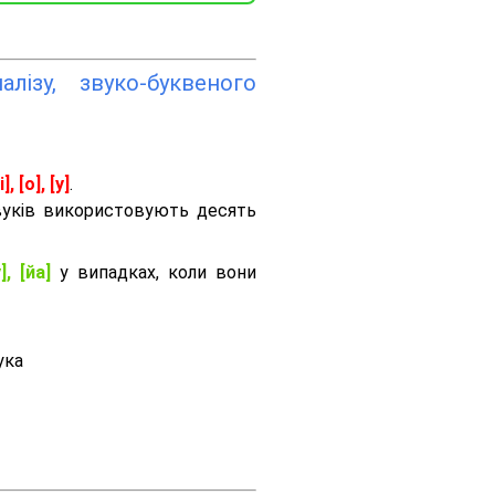
лізу, звуко-буквеного
і], [о], [у]
.
вуків використовують десять
], [йа]
у випадках, коли вони
ука