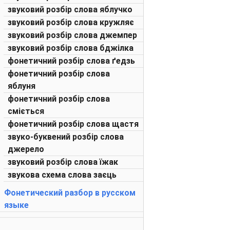
звуковий розбір слова яблучко
звуковий розбір слова кружляє
звуковий розбір слова джемпер
звуковий розбір слова бджілка
фонетичний розбір слова ґедзь
фонетичний розбір слова
яблуня
фонетичний розбір слова
сміється
фонетичний розбір слова щастя
звуко-буквений розбір слова
джерело
звуковий розбір слова їжак
звукова схема слова заєць
Фонетический разбор в русском
языке