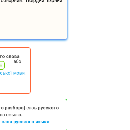
 сонорний, твердий парний
го слова
або
нської мови.
го разбора)
слов
русского
 по ссылке:
слов русского языка