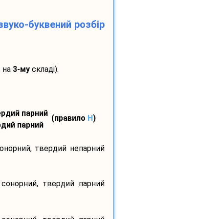
звуко-буквений розбір
с на
3-му
складі).
вердий парний
(правило
H
)
ердий парний
сонорний, твердий непарний
 сонорний, твердий парний