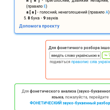
н [ н ]
- приголосний, дзвінкий непарний,
(правило
E
)
а [ а ]
- голосний, ненаголошений (правило
A
)
5.
8
букв -
9
звуків
Допомога проєкту
Для фонетичного розбора іншо
подивіться
правопис слів украї
Для
фонетического анализа (звуко-буквенно
языка
, пожалуйста, перейдите
ФОНЕТИЧЕСКИЙ звуко-буквенный разбор 