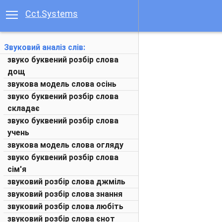
Cct.Systems
Звуковий аналіз слів:
звуко буквений розбір слова
дощ
звукова модель слова осінь
звуко буквений розбір слова
складає
звуко буквений розбір слова
учень
звукова модель слова огляду
звуко буквений розбір слова
сім'я
звуковий розбір слова джміль
звуковий розбір слова знання
звуковий розбір слова любіть
звуковий розбір слова єнот