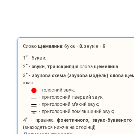
Слово
щемелина
: букв -
8
, звуків -
9
*
1
- букви.
*
2
-
звуки, транскрипція
слова
щемелина
.
*
3
-
звукова схема (звукова модель) слова
щем
клас
- голосний звук;
- приголосний твердий звук;
- приголосний м'який звук;
- приголосний пом'якшений звук;
пм
*
4
- правила
фонетичного, звуко-буквеного
(знаходяться нижче на сторінці).