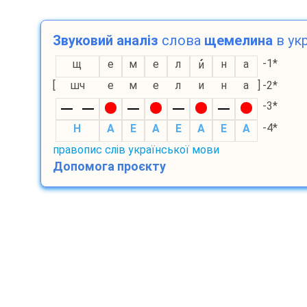
Звуковий аналіз
слова
щемелина
в укр
-1*
щ
е
м
е
л
н
а
и
[
шч
е
м
е
л
и
н
а
]
-2*
-3*
-4*
H
A
E
A
E
A
E
A
правопис слів української мови
Допомога проєкту