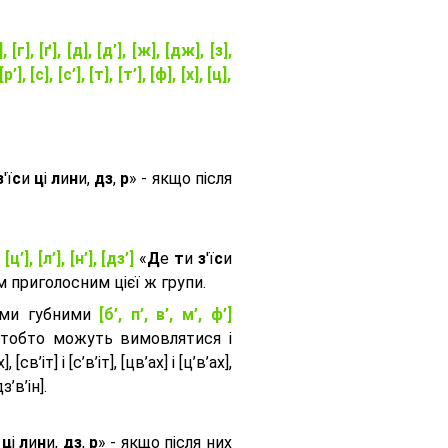
], [г], [ґ], [д], [д’], [ж], [дж], [з],
[р’], [с], [с’], [т], [т’], [ф], [х], [ц],
з
'ї
с
и
ц
і
л
и
н
и,
дз
,
р
» - якщо після
, [ц’], [л’], [н’], [дз’]
«
Д
е
т
и
з
'ї
с
и
приголосним цієї ж групи.
ими губними
[б’, п’, в’, м’, ф’]
 тобто можуть вимовлятися і
, [св’іт] і [с’в’іт], [цв’ах] і [ц’в’ах],
дз’в’iн].
и
ц
і
л
и
н
и,
дз
,
р
» - якщо після них