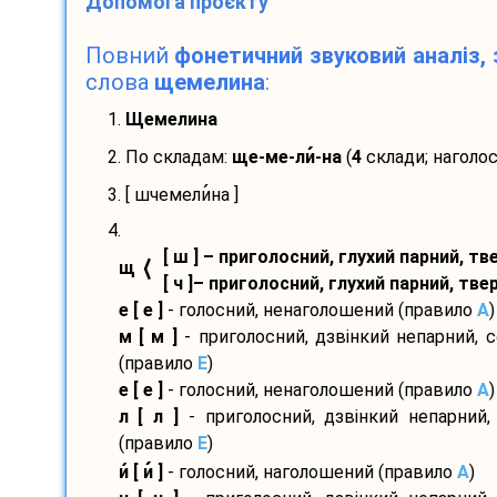
Допомога проєкту
Повний
фонетичний звуковий аналіз, 
слова
щемелина
:
1.
Щемелина
2. По складам:
ще-
ме-
ли
-
на
(
4
склади; наголо
3. [ шчемели
на ]
4.
[ ш ] – приголосний, глухий парний, т
⟨
щ
[ ч ]– приголосний, глухий парний, тв
е [ е ]
- голосний, ненаголошений (правило
A
)
м [ м ]
- приголосний, дзвінкий непарний, 
(правило
E
)
е [ е ]
- голосний, ненаголошений (правило
A
)
л [ л ]
- приголосний, дзвінкий непарний,
(правило
E
)
и
[ и
]
- голосний, наголошений (правило
A
)