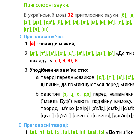
Приголосні звуки:
В українській мові
32
приголосних звуки:
[б], [в
[з’], [дз], [дз’], [й], [к], [л], [л’], [м], [н], [н’], [п], [р], 
[ц’], [ч], [ш]
Приголосні м'які:
[й]
-
завжди м'який
;
[д’], [т’], [з’], [с’], [ц’], [л’], [н’], [дз’], [р’]
«
Д
е
т
и
них йдуть
Ь, І, Я, Ю, Є
.
Уподібнення за м’якістю:
тверді передньоязикові
[д’], [т’], [з’], [с’]
ц
і
л
и
н
и»,
дз
пом'якшуються перед м’яким 
cвистячі
[з, ц, с, дз]
перед напівм’як
("мавпа Буф") мають подвійну вимову,
твердо, і м’яко: [зв’ір] і [з’в’ір], [см’іх] і [с’м’іх]
[цв’іт] і [ц’в’іт], [св’ато] і [с’в’ато], [дзв’iн] і [
Приголосні тверді:
[д], [т], [з], [с], [ц], [л], [н], [дз], [р]
«
Д
е
т
и
з
'ї
с