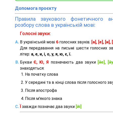
Допомога проєкту
Правила звукового фонетичного ана
розбору слова в українській мові:
Голосні звуки:
В українській мові
6
голосних звуків:
[а], [е], [и], [
Для передавання на письмі шести голосних з
літер:
а, е, и, і, о, у, я, ю, є, ї.
Букви
Є, Ю, Я
позначають два звуки
[йе], [йу
знаходяться:
На початку слова
У середині та в кінці слова після голосного зв
Після апострофа
Після м'якого знака
Ї
завжди позначає два звуки
[йі]