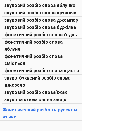
звуковий розбір слова яблучко
звуковий розбір слова кружляє
звуковий розбір слова джемпер
звуковий розбір слова бджілка
фонетичний розбір слова ґедзь
фонетичний розбір слова
яблуня
фонетичний розбір слова
сміється
фонетичний розбір слова щастя
звуко-буквений розбір слова
джерело
звуковий розбір слова їжак
звукова схема слова заєць
Фонетический разбор в русском
языке