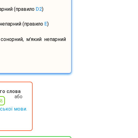
парний (правило
D2
)
 непарний (правило
E
)
 сонорний, м'який непарний
го слова
або
нської мови.