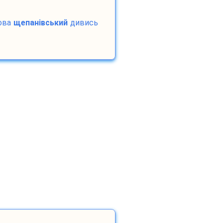
ова
щепанівський
дивись