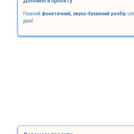
Допомога проєкту
Повний
фонетичний, звуко-буквений розбір
сл
далі!