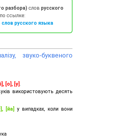
го разбора)
слов
русского
 по ссылке:
слов русского языка
лізу, звуко-буквеного
і], [о], [у]
.
вуків використовують десять
], [йа]
у випадках, коли вони
ука