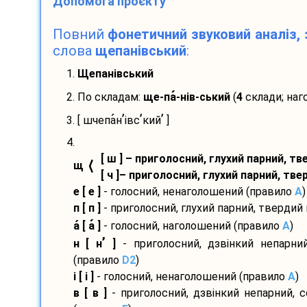
Допомога проєкту
Повний
фонетичний звуковий аналіз, 
слова
щепанівський
:
1.
Щепанівський
2. По складам:
ще-
па
-
нів-
ський
(
4
склади; наг
’
’
’
3. [ шчепа
н
івс
кий
]
4.
[ ш ] – приголосний, глухий парний, т
⟨
щ
[ ч ]– приголосний, глухий парний, тв
е [ е ]
- голосний, ненаголошений (правило
A
)
п [ п ]
- приголосний, глухий парний, твердий
а
[ а
]
- голосний, наголошений (правило
A
)
’
н [ н
]
- приголосний, дзвінкий непарний
(правило
D2
)
і [ і ]
- голосний, ненаголошений (правило
A
)
в [ в ]
- приголосний, дзвінкий непарний, 