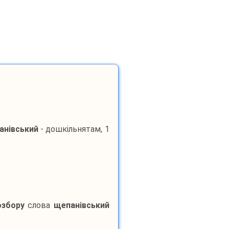
анівський
- дошкільнятам, 1
озбору
слова
щепанівський