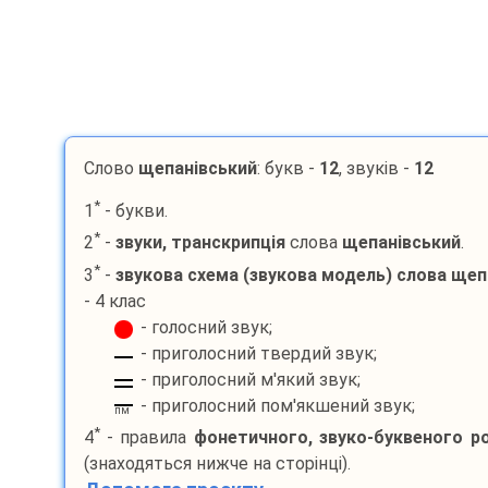
Слово
щепанівський
: букв -
12
, звуків -
12
*
1
- букви.
*
2
-
звуки, транскрипція
слова
щепанівський
.
*
3
-
звукова схема (звукова модель) слова
щеп
- 4 клас
- голосний звук;
- приголосний твердий звук;
- приголосний м'який звук;
- приголосний пом'якшений звук;
пм
*
4
- правила
фонетичного, звуко-буквеного р
(знаходяться нижче на сторінці).