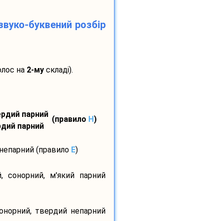
звуко-буквений розбір
олос на
2-му
складі).
вердий парний
(правило
H
)
ердий парний
 непарний (правило
E
)
, сонорний, м'який парний
сонорний, твердий непарний