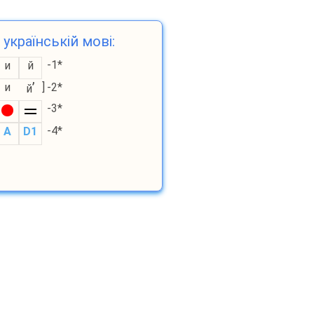
 українській мові:
-1*
и
й
’
и
]
-2*
й
-3*
-4*
A
D1