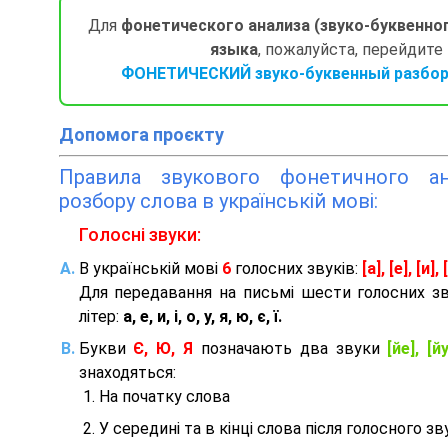
Для
фонетического анализа (звуко-буквенно
языка
, пожалуйста, перейдите
ФОНЕТИЧЕСКИЙ звуко-буквенный разбор 
Допомога проєкту
Правила звукового фонетичного ана
розбору слова в українській мові:
Голосні звуки:
В українській мові
6
голосних звуків:
[а], [е], [и], [
Для передавання на письмі шести голосних з
літер:
а, е, и, і, о, у, я, ю, є, ї.
Букви
Є, Ю, Я
позначають два звуки
[йе], [йу
знаходяться:
На початку слова
У середині та в кінці слова після голосного зв