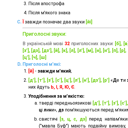
Після апострофа
Після м'якого знака
Ї
завжди позначає два звуки
[йі]
Приголосні звуки:
В українській мові
32
приголосних звуки:
[б], [в
[з’], [дз], [дз’], [й], [к], [л], [л’], [м], [н], [н’], [п], [р], 
[ц’], [ч], [ш]
Приголосні м'які:
[й]
-
завжди м'який
;
[д’], [т’], [з’], [с’], [ц’], [л’], [н’], [дз’], [р’]
«
Д
е
т
и
них йдуть
Ь, І, Я, Ю, Є
.
Уподібнення за м’якістю:
тверді передньоязикові
[д’], [т’], [з’], [с’]
ц
і
л
и
н
и»,
дз
пом'якшуються перед м’яким 
cвистячі
[з, ц, с, дз]
перед напівм’як
("мавпа Буф") мають подвійну вимову,