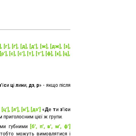
], [г], [ґ], [д], [д’], [ж], [дж], [з],
[р’], [с], [с’], [т], [т’], [ф], [х], [ц],
з
'ї
с
и
ц
і
л
и
н
и,
дз
,
р
» - якщо після
, [ц’], [л’], [н’], [дз’]
«
Д
е
т
и
з
'ї
с
и
приголосним цієї ж групи.
ими губними
[б’, п’, в’, м’, ф’]
 тобто можуть вимовлятися і