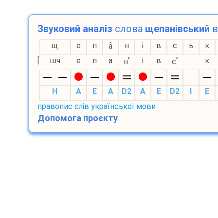
Звуковий аналіз
слова
щепанівський
в
щ
е
п
н
і
в
с
ь
к
а
’
’
[
шч
е
п
а
і
в
к
н
с
H
A
E
A
D2
A
E
D2
I
E
правопис слів української мови
Допомога проєкту