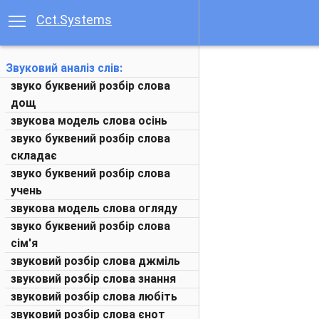
Cct.Systems
Звуковий аналіз слів:
звуко буквений розбір слова
дощ
звукова модель слова осінь
звуко буквений розбір слова
складає
звуко буквений розбір слова
учень
звукова модель слова огляду
звуко буквений розбір слова
сім'я
звуковий розбір слова джміль
звуковий розбір слова знання
звуковий розбір слова любіть
звуковий розбір слова єнот