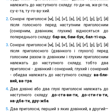
належить до наступного складу: го-ди-на, жа-рі-ти,
су-є-та, ту-го-ву-хий.
Сонорні приголосні [м], [н], [н’], [в], [л], [л’], [р], [р’], [й]
після голосного перед наступним приголосним
(сонорним, дзвінким, глухим) відносяться до
попереднього складу:
бар-ви, бам-бук, бал-ті-єць
.
Сонорні приголосні [м], [н], [н’], [в], [л], [л’], [р], [р’], [й]
після приголосного (дзвінкого і глухого) перед
голосним разом із дзвінким і глухим приголосним
належать до наступного складу, тобто два
приголосні - дзвінкий і сонорний, глухий і сонорний
- обидва належать до наступного складу:
ва-бли-
вий, ва-тра
.
Два дзвінкі або два глухі приголосні належать до
наступного складу:
до-ста-ви-ти, до-сти-га-ти,
на-дба-ти, дру-жба
.
Два приголосні, перший з яких дзвінкий, а другий—