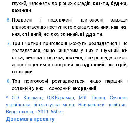
глухий, належать до різних складів:
вез-ти, буд-ка,
важ-кий
.
Подвоєні і подовжені приголосні завжди
відносяться до наступного складу:
зна-ння, нав-ча-
ння, сті-нний, не-ска-за-нний, ві-дда-ти
.
Три і чотири приголосні можуть розпадатися і не
розпадатися, якщо кінцевим у них є шумний:
кі-
стка, ві-стка і кіст-ка, віст-ка;
і не розпадаються,
якщо кінцевим є сонорний:
за-здрі-сний, на-стрій,
го-стрий
.
Три приголосні розпадаються, якщо перший і
останній у них — сонорний:
акорд-ний
.
*
С.О. Караман, О.В.Караман, М.Я. Плющ. Сучасна
українська літературна мова. Навчальний посібник.
Вища школа. - 2011, 560 с.
Допомога проєкту