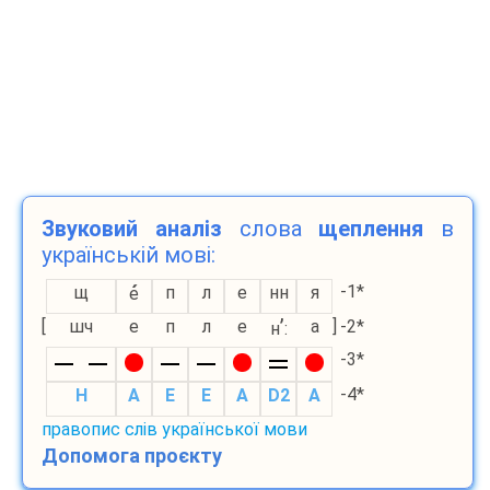
Звуковий аналіз
слова
щеплення
в
українській мові:
-1*
щ
п
л
е
нн
я
е
’
[
шч
е
п
л
е
а
]
-2*
н
:
-3*
-4*
H
A
E
E
A
D2
A
правопис слів української мови
Допомога проєкту