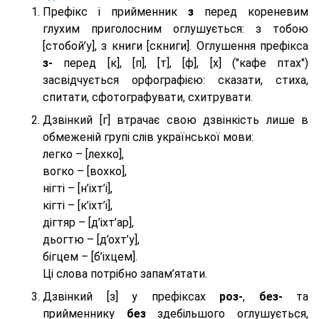
Префікс і прийменник
з
перед кореневим
глухим приголосним оглушується: з тобою
[стобой’у], з книги [скниги]. Оглушення префікса
з-
перед [к], [п], [т], [ф], [х] ("кафе птах")
засвідчується орфографією: сказати, стиха,
спитати, сфотографувати, схитрувати.
Дзвінкий [г] втрачає свою дзвінкість лише в
обмеженій групі слів української мови:
легко – [лехко],
вогко – [вохко],
нігті – [н’іхт’і],
кігті – [к’іхт’і],
дігтяр – [д’іхт’ар],
дьогтю – [д’охт’у],
бігцем – [б’іхцем].
Ці слова потрібно запам’ятати.
Дзвінкий [з] у префіксах
роз-
,
без-
та
прийменнику
без
здебільшого оглушується,