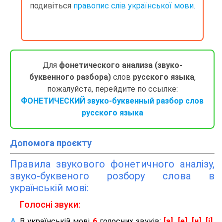
подивіться
правопис слів української мови.
Для
фонетического анализа (звуко-
буквенного разбора)
слов
русского языка
,
пожалуйста, перейдите по ссылке:
ФОНЕТИЧЕСКИЙ звуко-буквенный разбор слов
русского языка
Допомога проєкту
Правила звукового фонетичного аналізу,
звуко-буквеного розбору слова в
українській мові:
Голосні звуки:
В українській мові
6
голосних звуків:
[а], [е], [и], [і],