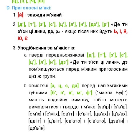
[ц], [ц’], [ч], [ш]
Приголосні м'які:
[й]
-
завжди м'який
;
[д’], [т’], [з’], [с’], [ц’], [л’], [н’], [дз’], [р’]
«
Д
е
т
и
з
'ї
с
и
ц
і
л
и
н
и,
дз
,
р
» - якщо після них йдуть
Ь, І, Я,
Ю, Є
.
Уподібнення за м’якістю:
тверді передньоязикові
[д’], [т’], [з’], [с’],
[ц’], [л’], [н’], [дз’]
«
Д
е
т
и
з
'ї
с
и
ц
і
л
и
н
и»,
дз
пом'якшуються перед м’яким приголосним
цієї ж групи.
cвистячі
[з, ц, с, дз]
перед напівм’якими
губними
[б’, п’, в’, м’, ф’]
("мавпа Буф")
мають подвійну вимову, тобто можуть
вимовлятися і твердо, і м’яко: [зв’ір] і [з’в’ір],
[см’іх] і [с’м’іх], [св’іт] і [с’в’іт], [цв’ах] і [ц’в’ах],
[цв’іт] і [ц’в’іт], [св’ато] і [с’в’ато], [дзв’iн] і
[дз’в’iн].