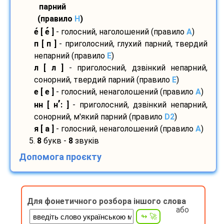
парний
(правило
H
)
е
[ е
]
- голосний, наголошений (правило
A
)
п [ п ]
- приголосний, глухий парний, твердий
непарний (правило
E
)
л [ л ]
- приголосний, дзвінкий непарний,
сонорний, твердий парний (правило
E
)
е [ е ]
- голосний, ненаголошений (правило
A
)
’
нн [ н
: ]
- приголосний, дзвінкий непарний,
сонорний, м'який парний (правило
D2
)
я [ а ]
- голосний, ненаголошений (правило
A
)
5.
8
букв -
8
звуків
Допомога проєкту
Для фонетичного розбора іншого слова
або