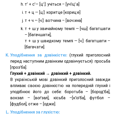
т’ + с’— [ц’:]: учіться – [уч’іц’:a]
т + ц — [ц:]: коритце [кориц:е]
т + ч — [ч:]: вотчина – [вoч:ина]
т + ш у звичайному темпі — [чш]: багатшати
– [багачшати],
т + ш у швидкому темпі — [ч:]: багатшати –
[багач:ати].
Уподібнення за дзвінкістю:
(глухий приголосний
перед наступним дзвінким одзвінчується): просьба
[проз’ба].
Глухий + дзвінкий → дзвінкий + дзвінкий.
В українській мові дзвінкий приголосний завжди
впливає своєю дзвінкістю на попередній глухий і
уподібнює його до себе: боротьба – [бород’ба],
вокзал – [воґзал], кісьба –[к’із’ба], футбол –
[фудбол], отже – [одже].
Уподібнення за глухістю: