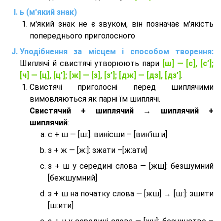
ь (м'який знак)
м'який знак не є звуком, він позначає м'якість
попереднього приголосного
Уподібнення за місцем і способом творення:
Шиплячі й свистячі утворюють пари
[ш] — [c], [с’];
[ч] — [ц], [ц’]; [ж] — [з], [з’]; [дж] — [дз], [дз’]
.
Свистячі приголосні перед шиплячими
вимовляються як парні їм шиплячі.
Cвистячий + шиплячий → шиплячий +
шиплячий
:
с + ш — [ш:]: винісши – [вин’іш:и]
з + ж — [ж:]: зжати –[ж:ати]
з + ш у середині слова — [жш]: безшумний
[бежшумний]
з + ш на початку слова — [жш] → [ш:]: зшити
[ш:ити]