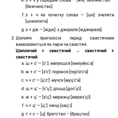
з + ч у середині слова — [жч]: безчинство –
[бежчинство]
з + ч на початку слова — [шч]: зчепити
[шчеипити]
з + дж — [ждж]: з джерела [жджерела]
Шиплячі приголосні перед свистячими
вимовляються як парні їм свистячі.
Шиплячий + свистячий → свистячий +
свистячий
:
ш + с’ — [с’:]: милуєшся [милуйес:а]
ж + с’ — [з’с’]: поріжся [пор’із’с’а]
ч + с’ — [ц’с’]: мучся [муц’с’а]
ш + ц’ — [с’ц’]: дошці [дос’ц’і]
ж + ц’ — [з’ц’]: мережці [мерез’ц’і]
ч + ц’ — [ц’:]: качці [кац’:і]
т + с — [ц]: братство – [брaцтво]