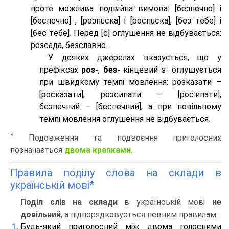
проте можлива подвійна вимова: [безпeчно] і
[беспeчно] , [розпuска] і [роспuска], [без тeбе] і
[бес тeбе]. Перед [с] оглушення не відбувається:
розсада, безславно.
У деяких джерелах вказується, що у
префіксах
роз-
,
без-
кінцевий з- оглушується
при швидкому темпі мовлення: розказати –
[росказати], розсипати – [роc:ипати],
безпечний – [беспечний], а при повільному
темпі мовлення оглушення не відбувається.
*
Подовження та подвоєння приголосних
позначається
двома крапками
.
Правила поділу слова на склади в
українській мові*
Поділ слів на склади
в українській мові
не
довільний
, а підпорядковується певним правилам:
Будь-який приголосний між двома голосними