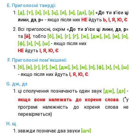
Приголосні тверді:
[д], [т], [з], [с], [ц], [л], [н], [дз], [р]
«
Д
е
т
и
з
'ї
с
и
ц
і
л
и
н
и,
дз
,
р
» - якщо після них
НЕ
йдуть
Ь, І, Я, Ю, Є
Всі приголосні, окрім «
Д
е
т
и
з
'ї
с
и
ц
і
л
и
н
и,
дз
,
р
»
та
[й]
, тобто
[б], [в], [г], [ґ], [ж], [дж], [к], [м], [п],
[ф], [х], [ч], [ш]
- якщо після них
НЕ
йдуть
І, Я, Ю, Є
Приголосні пом'якшені:
[б], [в], [г], [ґ], [ж], [дж], [к], [м], [п], [ф], [х], [ч], [ш]
- якщо після них йдуть
І, Я, Ю, Є
.
дж, дз
ці сполучення позначають один звук
[дж], [дз]
-
*
якщо вони належать до кореня слова
. (
у
програмі належність до кореня слова не
перевіряеться)
щ
завжди позначає два звуки
[шч]