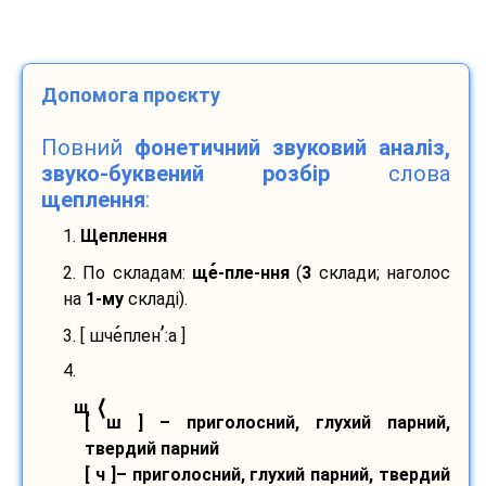
Допомога проєкту
Повний
фонетичний звуковий аналіз,
звуко-буквений розбір
слова
щеплення
:
1.
Щеплення
2. По складам:
ще
-
пле-
ння
(
3
склади; наголос
на
1-му
складі).
’
3. [ шче
плен
:а ]
4.
⟨
щ
[ ш ] – приголосний, глухий парний,
твердий парний
[ ч ]– приголосний, глухий парний, твердий