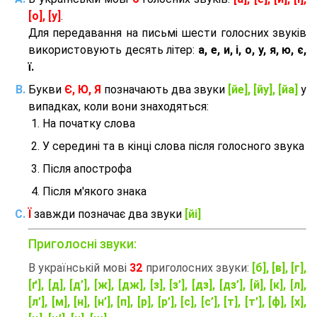
[о], [у]
.
Для передавання на письмі шести голосних звуків
використовують десять літер:
а, е, и, і, о, у, я, ю, є,
ї.
Букви
Є, Ю, Я
позначають два звуки
[йе], [йу], [йа]
у
випадках, коли вони знаходяться:
На початку слова
У середині та в кінці слова після голосного звука
Після апострофа
Після м'якого знака
Ї
завжди позначає два звуки
[йі]
Приголосні звуки:
В українській мові
32
приголосних звуки:
[б], [в], [г],
[ґ], [д], [д’], [ж], [дж], [з], [з’], [дз], [дз’], [й], [к], [л],
[л’], [м], [н], [н’], [п], [р], [р’], [с], [с’], [т], [т’], [ф], [х],