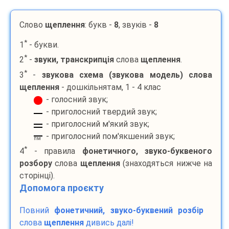
Слово
щеплення
: букв -
8
, звуків -
8
*
1
- букви.
*
2
-
звуки, транскрипція
слова
щеплення
.
*
3
-
звукова схема (звукова модель) слова
щеплення
- дошкільнятам, 1 - 4 клас
- голосний звук;
- приголосний твердий звук;
- приголосний м'який звук;
- приголосний пом'якшений звук;
пм
*
4
- правила
фонетичного, звуко-буквеного
розбору
слова
щеплення
(знаходяться нижче на
сторінці).
Допомога проєкту
Повний
фонетичний, звуко-буквений розбір
слова
щеплення
дивись далі!