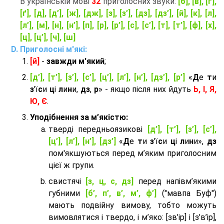
В українській мові
32
приголосних звуки:
[б], [в], [г],
[ґ], [д], [д’], [ж], [дж], [з], [з’], [дз], [дз’], [й], [к], [л],
[л’], [м], [н], [н’], [п], [р], [р’], [с], [с’], [т], [т’], [ф], [х],
[ц], [ц’], [ч], [ш]
Приголосні м'які:
[й]
-
завжди м'який
;
[д’], [т’], [з’], [с’], [ц’], [л’], [н’], [дз’], [р’]
«
Д
е
т
и
з
'ї
с
и
ц
і
л
и
н
и,
дз
,
р
» - якщо після них йдуть
Ь, І, Я,
Ю, Є
.
Уподібнення за м’якістю:
тверді передньоязикові
[д’], [т’], [з’], [с’],
[ц’], [л’], [н’], [дз’]
«
Д
е
т
и
з
'ї
с
и
ц
і
л
и
н
и»,
дз
пом'якшуються перед м’яким приголосним
цієї ж групи.
cвистячі
[з, ц, с, дз]
перед напівм’якими
губними
[б’, п’, в’, м’, ф’]
("мавпа Буф")
мають подвійну вимову, тобто можуть
вимовлятися і твердо, і м’яко: [зв’ір] і [з’в’ір],