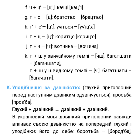
ч + ц’ — [ц’:]: качці [кац’:і]
т + с — [ц]: братство – [брaцтво]
т’ + с’— [ц’:]: учіться – [уч’іц’:a]
т + ц — [ц:]: коритце [кориц:е]
т + ч — [ч:]: вотчина – [вoч:ина]
т + ш у звичайному темпі — [чш]: багатшати
– [багачшати],
т + ш у швидкому темпі — [ч:]: багатшати –
[багач:ати].
Уподібнення за дзвінкістю:
(глухий приголосний
перед наступним дзвінким одзвінчується): просьба
[проз’ба].
Глухий + дзвінкий → дзвінкий + дзвінкий.
В українській мові дзвінкий приголосний завжди
впливає своєю дзвінкістю на попередній глухий і
уподібнює його до себе: боротьба – [бород’ба],