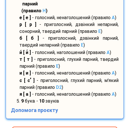
парний
(правило
H
)
е [ е ]
- голосний, ненаголошений (правило
A
)
р [ р ]
- приголосний, дзвінкий непарний,
сонорний, твердий парний (правило
E
)
б [ б ]
- приголосний, дзвінкий парний,
твердий непарний (правило
E
)
и
[ и
]
- голосний, наголошений (правило
A
)
т [ т ]
- приголосний, глухий парний, твердий
парний (правило
E
)
и [ и ]
- голосний, ненаголошений (правило
A
)
’
с [ с
]
- приголосний, глухий парний, м'який
парний (правило
D2
)
я [ а ]
- голосний, ненаголошений (правило
A
)
5.
9
букв -
10
звуків
Допомога проєкту