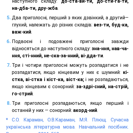
наступного складу:
до-ста-ви-ти, до-сти-га-ти,
на-дба-ти, дру-жба
.
Два приголосні, перший з яких дзвінкий, а другий—
глухий, належать до різних складів:
вез-ти, буд-ка,
важ-кий
.
Подвоєні і подовжені приголосні завжди
відносяться до наступного складу:
зна-ння, нав-ча-
ння, сті-нний, не-ска-за-нний, ві-дда-ти
.
Три і чотири приголосні можуть розпадатися і не
розпадатися, якщо кінцевим у них є шумний:
кі-
стка, ві-стка і кіст-ка, віст-ка;
і не розпадаються,
якщо кінцевим є сонорний:
за-здрі-сний, на-стрій,
го-стрий
.
Три приголосні розпадаються, якщо перший і
останній у них — сонорний:
акорд-ний
.
*
С.О. Караман, О.В.Караман, М.Я. Плющ. Сучасна
українська літературна мова. Навчальний посібник.