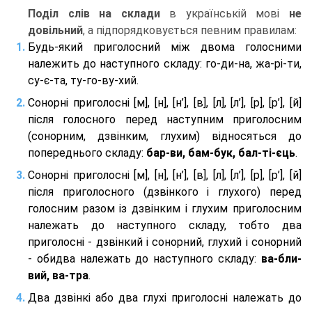
Поділ слів на склади
в українській мові
не
довільний
, а підпорядковується певним правилам:
Будь-який приголосний між двома голосними
належить до наступного складу: го-ди-на, жа-рі-ти,
су-є-та, ту-го-ву-хий.
Сонорні приголосні [м], [н], [н’], [в], [л], [л’], [р], [р’], [й]
після голосного перед наступним приголосним
(сонорним, дзвінким, глухим) відносяться до
попереднього складу:
бар-ви, бам-бук, бал-ті-єць
.
Сонорні приголосні [м], [н], [н’], [в], [л], [л’], [р], [р’], [й]
після приголосного (дзвінкого і глухого) перед
голосним разом із дзвінким і глухим приголосним
належать до наступного складу, тобто два
приголосні - дзвінкий і сонорний, глухий і сонорний
- обидва належать до наступного складу:
ва-бли-
вий, ва-тра
.
Два дзвінкі або два глухі приголосні належать до