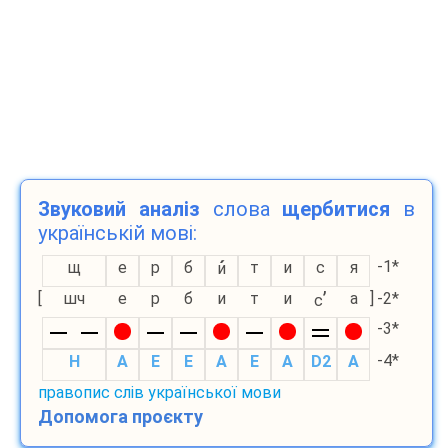
Звуковий аналіз
слова
щербитися
в
українській мові:
-1*
щ
е
р
б
т
и
с
я
и
’
[
шч
е
р
б
и
т
и
а
]
-2*
с
-3*
-4*
H
A
E
E
A
E
A
D2
A
правопис слів української мови
Допомога проєкту