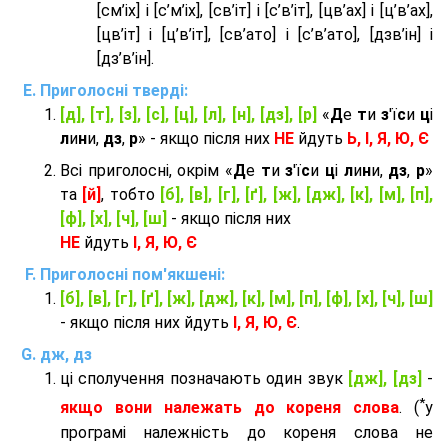
[см’іх] і [с’м’іх], [св’іт] і [с’в’іт], [цв’ах] і [ц’в’ах],
[цв’іт] і [ц’в’іт], [св’ато] і [с’в’ато], [дзв’iн] і
[дз’в’iн].
Приголосні тверді:
[д], [т], [з], [с], [ц], [л], [н], [дз], [р]
«
Д
е
т
и
з
'ї
с
и
ц
і
л
и
н
и,
дз
,
р
» - якщо після них
НЕ
йдуть
Ь, І, Я, Ю, Є
Всі приголосні, окрім «
Д
е
т
и
з
'ї
с
и
ц
і
л
и
н
и,
дз
,
р
»
та
[й]
, тобто
[б], [в], [г], [ґ], [ж], [дж], [к], [м], [п],
[ф], [х], [ч], [ш]
- якщо після них
НЕ
йдуть
І, Я, Ю, Є
Приголосні пом'якшені:
[б], [в], [г], [ґ], [ж], [дж], [к], [м], [п], [ф], [х], [ч], [ш]
- якщо після них йдуть
І, Я, Ю, Є
.
дж, дз
ці сполучення позначають один звук
[дж], [дз]
-
*
якщо вони належать до кореня слова
. (
у
програмі належність до кореня слова не