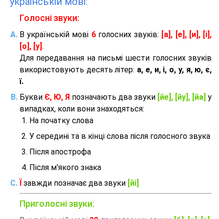
українській мові:
Голосні звуки:
В українській мові
6
голосних звуків:
[а], [е], [и], [і],
[о], [у]
.
Для передавання на письмі шести голосних звуків
використовують десять літер:
а, е, и, і, о, у, я, ю, є,
ї.
Букви
Є, Ю, Я
позначають два звуки
[йе], [йу], [йа]
у
випадках, коли вони знаходяться:
На початку слова
У середині та в кінці слова після голосного звука
Після апострофа
Після м'якого знака
Ї
завжди позначає два звуки
[йі]
Приголосні звуки: