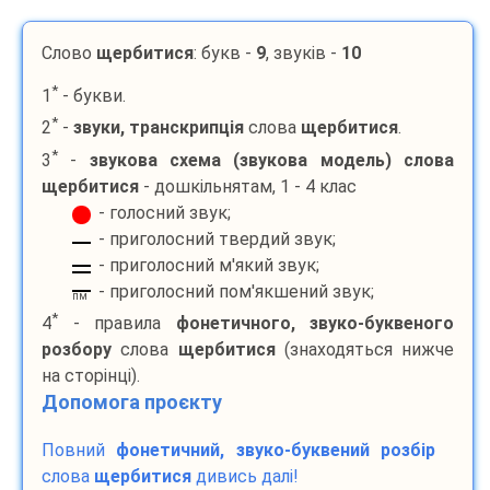
Слово
щербитися
: букв -
9
, звуків -
10
*
1
- букви.
*
2
-
звуки, транскрипція
слова
щербитися
.
*
3
-
звукова схема (звукова модель) слова
щербитися
- дошкільнятам, 1 - 4 клас
- голосний звук;
- приголосний твердий звук;
- приголосний м'який звук;
- приголосний пом'якшений звук;
пм
*
4
- правила
фонетичного, звуко-буквеного
розбору
слова
щербитися
(знаходяться нижче
на сторінці).
Допомога проєкту
Повний
фонетичний, звуко-буквений розбір
слова
щербитися
дивись далі!