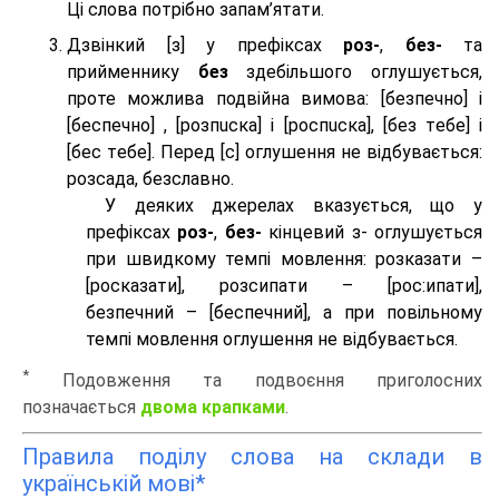
Ці слова потрібно запам’ятати.
Дзвінкий [з] у префіксах
роз-
,
без-
та
прийменнику
без
здебільшого оглушується,
проте можлива подвійна вимова: [безпeчно] і
[беспeчно] , [розпuска] і [роспuска], [без тeбе] і
[бес тeбе]. Перед [с] оглушення не відбувається:
розсада, безславно.
У деяких джерелах вказується, що у
префіксах
роз-
,
без-
кінцевий з- оглушується
при швидкому темпі мовлення: розказати –
[росказати], розсипати – [роc:ипати],
безпечний – [беспечний], а при повільному
темпі мовлення оглушення не відбувається.
*
Подовження та подвоєння приголосних
позначається
двома крапками
.
Правила поділу слова на склади в
українській мові*