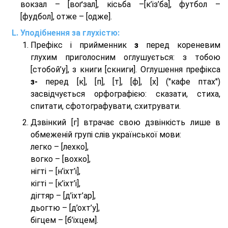
вокзал – [воґзал], кісьба –[к’із’ба], футбол –
[фудбол], отже – [одже].
Уподібнення за глухістю:
Префікс і прийменник
з
перед кореневим
глухим приголосним оглушується: з тобою
[стобой’у], з книги [скниги]. Оглушення префікса
з-
перед [к], [п], [т], [ф], [х] ("кафе птах")
засвідчується орфографією: сказати, стиха,
спитати, сфотографувати, схитрувати.
Дзвінкий [г] втрачає свою дзвінкість лише в
обмеженій групі слів української мови:
легко – [лехко],
вогко – [вохко],
нігті – [н’іхт’і],
кігті – [к’іхт’і],
дігтяр – [д’іхт’ар],
дьогтю – [д’охт’у],
бігцем – [б’іхцем].