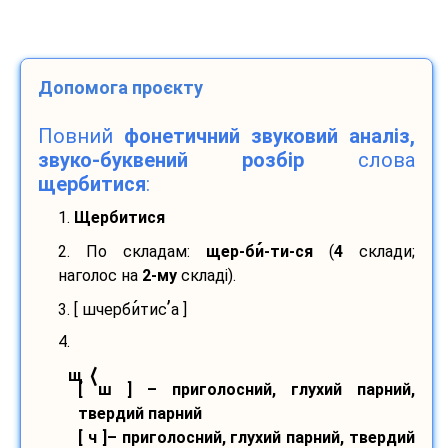
Допомога проєкту
Повний
фонетичний звуковий аналіз,
звуко-буквений розбір
слова
щербитися
:
1.
Щербитися
2. По складам:
щер-
би
-
ти-
ся
(
4
склади;
наголос на
2-му
складі).
’
3. [ шчерби
тис
а ]
4.
⟨
щ
[ ш ] – приголосний, глухий парний,
твердий парний
[ ч ]– приголосний, глухий парний, твердий