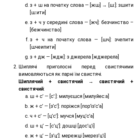
з + ш на початку слова — [жш] → [ш:]: зшити
[ш:ити]
з + ч у середині слова — [жч]: безчинство –
[бежчинство]
з + ч на початку слова — [шч]: зчепити
[шчеипити]
з + дж — [ждж]: з джерела [жджерела]
Шиплячі приголосні перед свистячими
вимовляються як парні їм свистячі.
Шиплячий + свистячий → свистячий +
свистячий
:
ш + с’ — [с’:]: милуєшся [милуйес:а]
ж + с’ — [з’с’]: поріжся [пор’із’с’а]
ч + с’ — [ц’с’]: мучся [муц’с’а]
ш + ц’ — [с’ц’]: дошці [дос’ц’і]
ж + ц’ — [з’ц’]: мережці [мерез’ц’і]