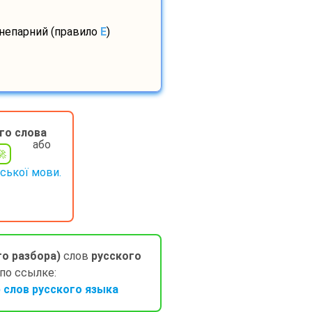
 непарний (правило
E
)
го слова
або
нської мови.
го разбора)
слов
русского
 по ссылке:
слов русского языка