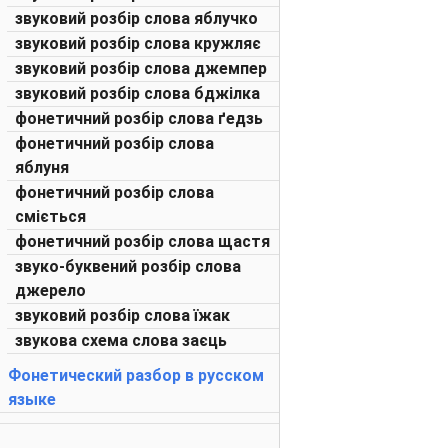
звуковий розбір слова яблучко
звуковий розбір слова кружляє
звуковий розбір слова джемпер
звуковий розбір слова бджілка
фонетичний розбір слова ґедзь
фонетичний розбір слова
яблуня
фонетичний розбір слова
сміється
фонетичний розбір слова щастя
звуко-буквений розбір слова
джерело
звуковий розбір слова їжак
звукова схема слова заєць
Фонетический разбор в русском
языке