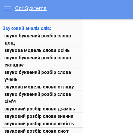
Cct.Systems
Звуковий аналіз слів:
звуко буквений розбір слова
дощ
звукова модель слова осінь
звуко буквений розбір слова
складає
звуко буквений розбір слова
учень
звукова модель слова огляду
звуко буквений розбір слова
сім'я
звуковий розбір слова джміль
звуковий розбір слова знання
звуковий розбір слова любіть
звуковий розбір слова єнот