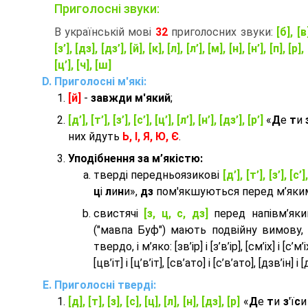
Приголосні звуки:
В українській мові
32
приголосних звуки:
[б], [в
[з’], [дз], [дз’], [й], [к], [л], [л’], [м], [н], [н’], [п], [р], 
[ц’], [ч], [ш]
Приголосні м'які:
[й]
-
завжди м'який
;
[д’], [т’], [з’], [с’], [ц’], [л’], [н’], [дз’], [р’]
«
Д
е
т
и
них йдуть
Ь, І, Я, Ю, Є
.
Уподібнення за м’якістю:
тверді передньоязикові
[д’], [т’], [з’], [с’]
ц
і
л
и
н
и»,
дз
пом'якшуються перед м’яким 
cвистячі
[з, ц, с, дз]
перед напівм’як
("мавпа Буф") мають подвійну вимову,
твердо, і м’яко: [зв’ір] і [з’в’ір], [см’іх] і [с’м’іх]
[цв’іт] і [ц’в’іт], [св’ато] і [с’в’ато], [дзв’iн] і [
Приголосні тверді:
[д], [т], [з], [с], [ц], [л], [н], [дз], [р]
«
Д
е
т
и
з
'ї
с