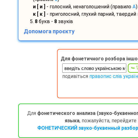
и [ и ]
- голосний, ненаголошений (правило
A
)
к [ к ]
- приголосний, глухий парний, твердий
5.
8
букв -
8
звуків
Допомога проєкту
Для фонетичного розбора іншо
подивіться
правопис слів украї
Для
фонетического анализа (звуко-буквенно
языка
, пожалуйста, перейдите
ФОНЕТИЧЕСКИЙ звуко-буквенный разбор 