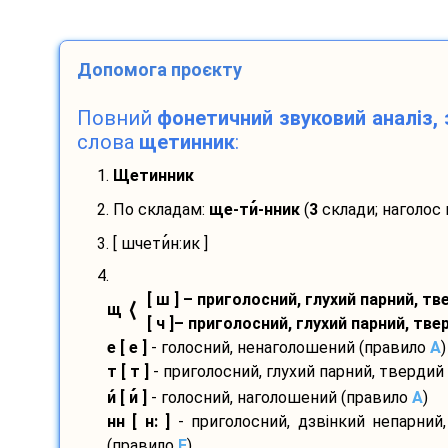
Допомога проєкту
Повний
фонетичний звуковий аналіз, 
слова
щетинник
:
1.
Щетинник
2. По складам:
ще-
ти
-
нник
(
3
склади; наголос
3. [ шчети
н:ик ]
4.
[ ш ] – приголосний, глухий парний, т
⟨
щ
[ ч ]– приголосний, глухий парний, тв
е [ е ]
- голосний, ненаголошений (правило
A
)
т [ т ]
- приголосний, глухий парний, твердий
и
[ и
]
- голосний, наголошений (правило
A
)
нн [ н: ]
- приголосний, дзвінкий непарний
(правило
E
)