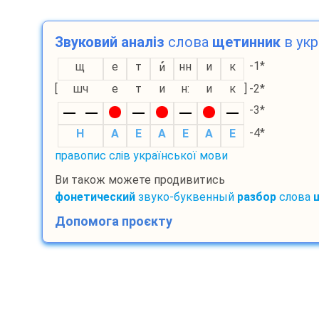
Звуковий аналіз
слова
щетинник
в укр
-1*
щ
е
т
нн
и
к
и
[
шч
е
т
и
н:
и
к
]
-2*
-3*
-4*
H
A
E
A
E
A
E
правопис слів української мови
Ви також можете продивитись
фонетический
звуко-буквенный
разбор
слова
Допомога проєкту