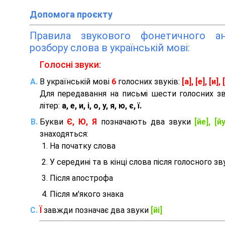
Допомога проєкту
Правила звукового фонетичного ана
розбору слова в українській мові:
Голосні звуки:
В українській мові
6
голосних звуків:
[а], [е], [и], [
Для передавання на письмі шести голосних з
літер:
а, е, и, і, о, у, я, ю, є, ї.
Букви
Є, Ю, Я
позначають два звуки
[йе], [йу
знаходяться:
На початку слова
У середині та в кінці слова після голосного зв
Після апострофа
Після м'якого знака
Ї
завжди позначає два звуки
[йі]