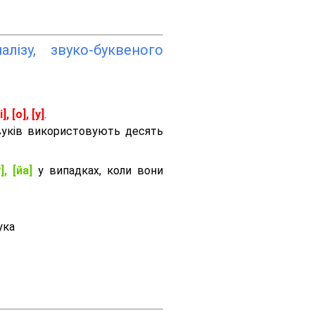
лізу, звуко-буквеного
і], [о], [у]
.
вуків використовують десять
], [йа]
у випадках, коли вони
ука