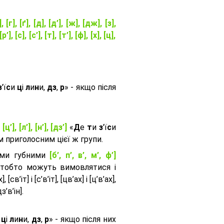
], [г], [ґ], [д], [д’], [ж], [дж], [з],
[р’], [с], [с’], [т], [т’], [ф], [х], [ц],
з
'ї
с
и
ц
і
л
и
н
и,
дз
,
р
» - якщо після
, [ц’], [л’], [н’], [дз’]
«
Д
е
т
и
з
'ї
с
и
приголосним цієї ж групи.
ими губними
[б’, п’, в’, м’, ф’]
 тобто можуть вимовлятися і
, [св’іт] і [с’в’іт], [цв’ах] і [ц’в’ах],
дз’в’iн].
и
ц
і
л
и
н
и,
дз
,
р
» - якщо після них