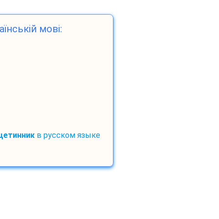
аїнській мові:
щетинник
в русском языке