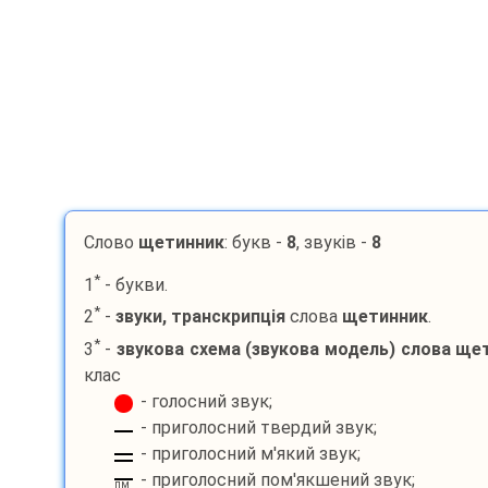
Слово
щетинник
: букв -
8
, звуків -
8
*
1
- букви.
*
2
-
звуки, транскрипція
слова
щетинник
.
*
3
-
звукова схема (звукова модель) слова
щет
клас
- голосний звук;
- приголосний твердий звук;
- приголосний м'який звук;
- приголосний пом'якшений звук;
пм