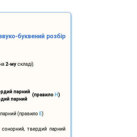
звуко-буквений розбір
 на
2-му
складі).
вердий парний
(правило
H
)
ердий парний
 парний (правило
E
)
, сонорний, твердий парний