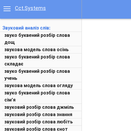
Cct.Systems
Звуковий аналіз слів:
звуко буквений розбір слова
дощ
звукова модель слова осінь
звуко буквений розбір слова
складає
звуко буквений розбір слова
учень
звукова модель слова огляду
звуко буквений розбір слова
сім'я
звуковий розбір слова джміль
звуковий розбір слова знання
звуковий розбір слова любіть
звуковий розбір слова єнот