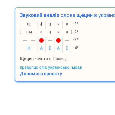
Звуковий аналіз
слова
щецин
в українс
-1*
щ
ц
и
н
е
[
шч
е
ц
и
н
]
-2*
-3*
-4*
H
A
E
A
E
Щецин
- місто в Польщі.
правопис слів української мови
Допомога проєкту