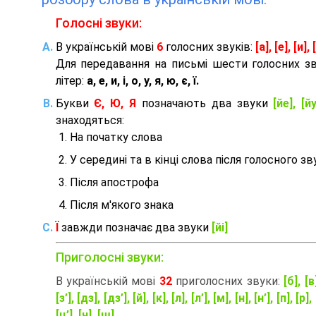
Голосні звуки:
В українській мові
6
голосних звуків:
[а], [е], [и], [
Для передавання на письмі шести голосних з
літер:
а, е, и, і, о, у, я, ю, є, ї.
Букви
Є, Ю, Я
позначають два звуки
[йе], [йу
знаходяться:
На початку слова
У середині та в кінці слова після голосного зв
Після апострофа
Після м'якого знака
Ї
завжди позначає два звуки
[йі]
Приголосні звуки:
В українській мові
32
приголосних звуки:
[б], [в
[з’], [дз], [дз’], [й], [к], [л], [л’], [м], [н], [н’], [п], [р], 
[ц’], [ч], [ш]