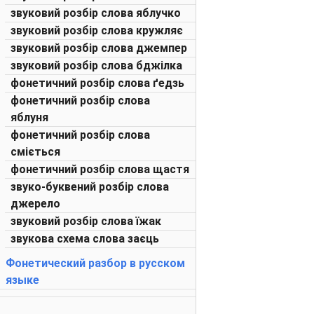
звуковий розбір слова яблучко
звуковий розбір слова кружляє
звуковий розбір слова джемпер
звуковий розбір слова бджілка
фонетичний розбір слова ґедзь
фонетичний розбір слова
яблуня
фонетичний розбір слова
сміється
фонетичний розбір слова щастя
звуко-буквений розбір слова
джерело
звуковий розбір слова їжак
звукова схема слова заєць
Фонетический разбор в русском
языке