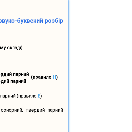
звуко-буквений розбір
-му
складі).
вердий парний
(правило
H
)
ердий парний
 парний (правило
E
)
 сонорний, твердий парний