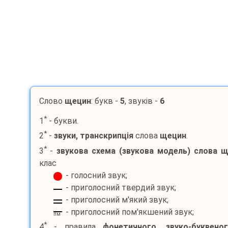
Слово
щецин
: букв -
5
, звуків -
6
*
1
- букви.
*
2
-
звуки, транскрипція
слова
щецин
.
*
3
-
звукова схема (звукова модель) слова
щ
клас
- голосний звук;
- приголосний твердий звук;
- приголосний м'який звук;
- приголосний пом'якшений звук;
пм
*
4
- правила
фонетичного, звуко-буквено