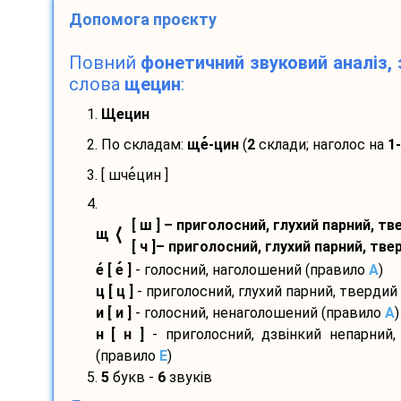
Допомога проєкту
Повний
фонетичний звуковий аналіз, 
слова
щецин
:
1.
Щецин
2. По складам:
ще
-
цин
(
2
склади; наголос на
1
3. [ шче
цин ]
4.
[ ш ] – приголосний, глухий парний, т
⟨
щ
[ ч ]– приголосний, глухий парний, тв
е
[ е
]
- голосний, наголошений (правило
A
)
ц [ ц ]
- приголосний, глухий парний, твердий
и [ и ]
- голосний, ненаголошений (правило
A
)
н [ н ]
- приголосний, дзвінкий непарний,
(правило
E
)
5.
5
букв -
6
звуків