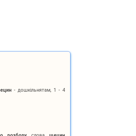
ецин
- дошкільнятам, 1 - 4
го розбору
слова
щецин