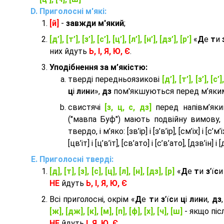
Приголосні м'які:
[й]
-
завжди м'який
;
[д’], [т’], [з’], [с’], [ц’], [л’], [н’], [дз’], [р’]
«
Д
е
т
и
них йдуть
Ь, І, Я, Ю, Є
.
Уподібнення за м’якістю:
тверді передньоязикові
[д’], [т’], [з’], [с’]
ц
і
л
и
н
и»,
дз
пом'якшуються перед м’яким 
cвистячі
[з, ц, с, дз]
перед напівм’як
("мавпа Буф") мають подвійну вимову,
твердо, і м’яко: [зв’ір] і [з’в’ір], [см’іх] і [с’м’іх]
[цв’іт] і [ц’в’іт], [св’ато] і [с’в’ато], [дзв’iн] і [
Приголосні тверді:
[д], [т], [з], [с], [ц], [л], [н], [дз], [р]
«
Д
е
т
и
з
'ї
с
НЕ
йдуть
Ь, І, Я, Ю, Є
Всі приголосні, окрім «
Д
е
т
и
з
'ї
с
и
ц
і
л
и
н
и,
дз
[ж], [дж], [к], [м], [п], [ф], [х], [ч], [ш]
- якщо піс
НЕ
йдуть
І, Я, Ю, Є