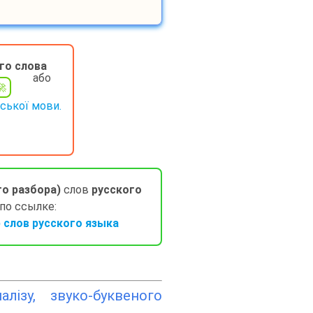
го слова
або
нської мови.
го разбора)
слов
русского
 по ссылке:
слов русского языка
лізу, звуко-буквеного