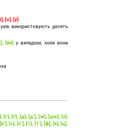
і], [о], [у]
.
вуків використовують десять
], [йа]
у випадках, коли вони
ука
], [г], [ґ], [д], [д’], [ж], [дж], [з],
[р’], [с], [с’], [т], [т’], [ф], [х], [ц],