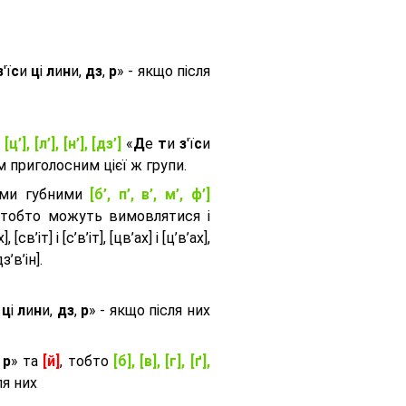
з
'ї
с
и
ц
і
л
и
н
и,
дз
,
р
» - якщо після
, [ц’], [л’], [н’], [дз’]
«
Д
е
т
и
з
'ї
с
и
приголосним цієї ж групи.
ими губними
[б’, п’, в’, м’, ф’]
 тобто можуть вимовлятися і
, [св’іт] і [с’в’іт], [цв’ах] і [ц’в’ах],
дз’в’iн].
и
ц
і
л
и
н
и,
дз
,
р
» - якщо після них
,
р
» та
[й]
, тобто
[б], [в], [г], [ґ],
ля них