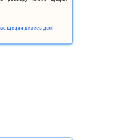
ова
щецин
дивись далі!