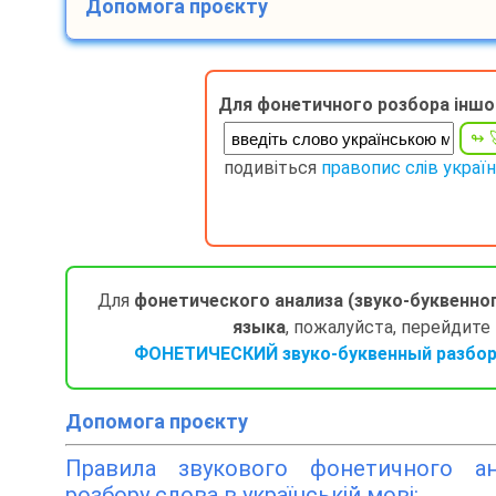
Допомога проєкту
Для фонетичного розбора іншо
подивіться
правопис слів украї
Для
фонетического анализа (звуко-буквенно
языка
, пожалуйста, перейдите
ФОНЕТИЧЕСКИЙ звуко-буквенный разбор 
Допомога проєкту
Правила звукового фонетичного ана
розбору слова в українській мові: