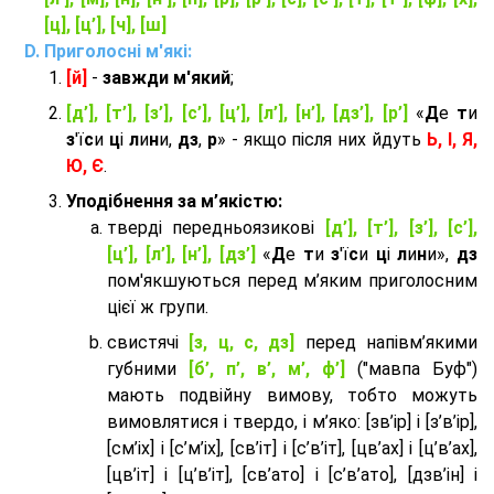
[ц], [ц’], [ч], [ш]
Приголосні м'які:
[й]
-
завжди м'який
;
[д’], [т’], [з’], [с’], [ц’], [л’], [н’], [дз’], [р’]
«
Д
е
т
и
з
'ї
с
и
ц
і
л
и
н
и,
дз
,
р
» - якщо після них йдуть
Ь, І, Я,
Ю, Є
.
Уподібнення за м’якістю:
тверді передньоязикові
[д’], [т’], [з’], [с’],
[ц’], [л’], [н’], [дз’]
«
Д
е
т
и
з
'ї
с
и
ц
і
л
и
н
и»,
дз
пом'якшуються перед м’яким приголосним
цієї ж групи.
cвистячі
[з, ц, с, дз]
перед напівм’якими
губними
[б’, п’, в’, м’, ф’]
("мавпа Буф")
мають подвійну вимову, тобто можуть
вимовлятися і твердо, і м’яко: [зв’ір] і [з’в’ір],
[см’іх] і [с’м’іх], [св’іт] і [с’в’іт], [цв’ах] і [ц’в’ах],
[цв’іт] і [ц’в’іт], [св’ато] і [с’в’ато], [дзв’iн] і