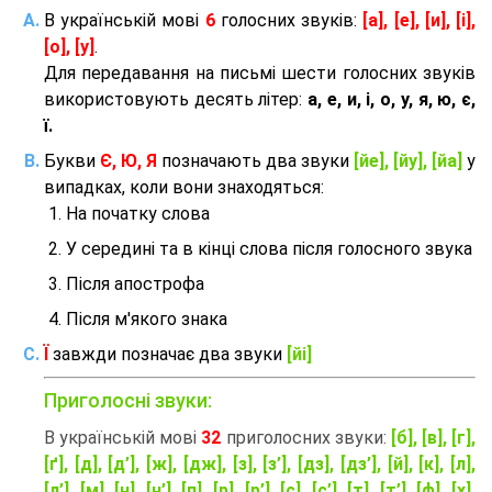
В українській мові
6
голосних звуків:
[а], [е], [и], [і],
[о], [у]
.
Для передавання на письмі шести голосних звуків
використовують десять літер:
а, е, и, і, о, у, я, ю, є,
ї.
Букви
Є, Ю, Я
позначають два звуки
[йе], [йу], [йа]
у
випадках, коли вони знаходяться:
На початку слова
У середині та в кінці слова після голосного звука
Після апострофа
Після м'якого знака
Ї
завжди позначає два звуки
[йі]
Приголосні звуки:
В українській мові
32
приголосних звуки:
[б], [в], [г],
[ґ], [д], [д’], [ж], [дж], [з], [з’], [дз], [дз’], [й], [к], [л],
[л’], [м], [н], [н’], [п], [р], [р’], [с], [с’], [т], [т’], [ф], [х],