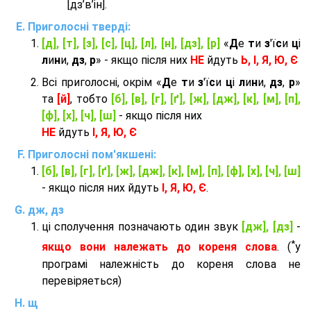
[дз’в’iн].
Приголосні тверді:
[д], [т], [з], [с], [ц], [л], [н], [дз], [р]
«
Д
е
т
и
з
'ї
с
и
ц
і
л
и
н
и,
дз
,
р
» - якщо після них
НЕ
йдуть
Ь, І, Я, Ю, Є
Всі приголосні, окрім «
Д
е
т
и
з
'ї
с
и
ц
і
л
и
н
и,
дз
,
р
»
та
[й]
, тобто
[б], [в], [г], [ґ], [ж], [дж], [к], [м], [п],
[ф], [х], [ч], [ш]
- якщо після них
НЕ
йдуть
І, Я, Ю, Є
Приголосні пом'якшені:
[б], [в], [г], [ґ], [ж], [дж], [к], [м], [п], [ф], [х], [ч], [ш]
- якщо після них йдуть
І, Я, Ю, Є
.
дж, дз
ці сполучення позначають один звук
[дж], [дз]
-
*
якщо вони належать до кореня слова
. (
у
програмі належність до кореня слова не
перевіряеться)
щ