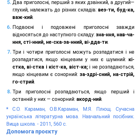
Два приголосні, перший з яких дзвінкий, а другий—
глухий, належать до різних складів:
вез-ти, буд-ка,
важ-кий
.
Подвоєні і подовжені приголосні завжди
відносяться до наступного складу:
зна-ння, нав-ча-
ння, сті-нний, не-ска-за-нний, ві-дда-ти
.
Три і чотири приголосні можуть розпадатися і не
розпадатися, якщо кінцевим у них є шумний:
кі-
стка, ві-стка і кіст-ка, віст-ка;
і не розпадаються,
якщо кінцевим є сонорний:
за-здрі-сний, на-стрій,
го-стрий
.
Три приголосні розпадаються, якщо перший і
останній у них — сонорний:
акорд-ний
.
*
С.О. Караман, О.В.Караман, М.Я. Плющ. Сучасна
українська літературна мова. Навчальний посібник.
Вища школа. - 2011, 560 с.
Допомога проєкту