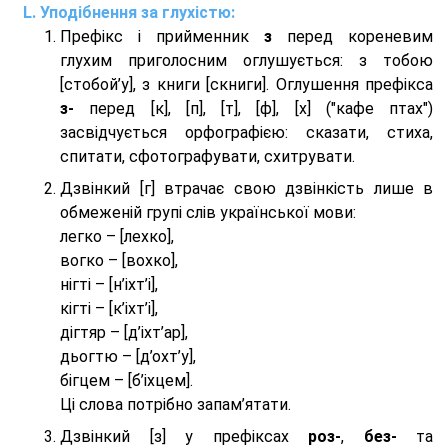
Уподібнення за глухістю:
Префікс і прийменник
з
перед кореневим
глухим приголосним оглушується: з тобою
[стобой’у], з книги [скниги]. Оглушення префікса
з-
перед [к], [п], [т], [ф], [х] ("кафе птах")
засвідчується орфографією: сказати, стиха,
спитати, сфотографувати, схитрувати.
Дзвінкий [г] втрачає свою дзвінкість лише в
обмеженій групі слів української мови:
легко – [лехко],
вогко – [вохко],
нігті – [н’іхт’і],
кігті – [к’іхт’і],
дігтяр – [д’іхт’ар],
дьогтю – [д’охт’у],
бігцем – [б’іхцем].
Ці слова потрібно запам’ятати.
Дзвінкий [з] у префіксах
роз-
,
без-
та