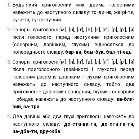
Будь-який приголосний між двома голосними
належить до наступного складу: го-ди-на, жа-рі-ти,
су-є-та, ту-го-ву-хий.
Сонорні приголосні [м], [н], [н’], [в], [л], [л’], [р], [р’], [й]
після голосного перед наступним приголосним
(сонорним, дзвінким, глухим) відносяться до
попереднього складу:
бар-ви, бам-бук, бал-ті-єць
.
Сонорні приголосні [м], [н], [н’], [в], [л], [л’], [р], [р’], [й]
після приголосного (дзвінкого і глухого) перед
голосним разом із дзвінким і глухим приголосним
належать до наступного складу, тобто два
приголосні - дзвінкий і сонорний, глухий і сонорний
- обидва належать до наступного складу:
ва-бли-
вий, ва-тра
.
Два дзвінкі або два глухі приголосні належать до
наступного складу:
до-ста-ви-ти, до-сти-га-ти,
на-дба-ти, дру-жба
.