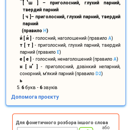
[ ш ] – приголосний, глухий парний,
твердий парний
[ ч ]– приголосний, глухий парний, твердий
парний
(правило
H
)
и
[ и
]
- голосний, наголошений (правило
A
)
т [ т ]
- приголосний, глухий парний, твердий
парний (правило
E
)
е [ е ]
- голосний, ненаголошений (правило
A
)
’
н [ н
]
- приголосний, дзвінкий непарний,
сонорний, м'який парний (правило
D2
)
ь
5.
6
букв -
6
звуків
Допомога проєкту
Для фонетичного розбора іншого слова
або