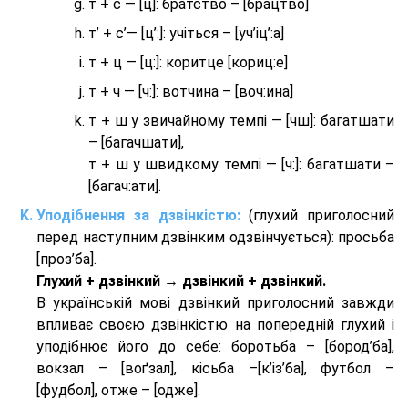
т + с — [ц]: братство – [брaцтво]
т’ + с’— [ц’:]: учіться – [уч’іц’:a]
т + ц — [ц:]: коритце [кориц:е]
т + ч — [ч:]: вотчина – [вoч:ина]
т + ш у звичайному темпі — [чш]: багатшати
– [багачшати],
т + ш у швидкому темпі — [ч:]: багатшати –
[багач:ати].
Уподібнення за дзвінкістю:
(глухий приголосний
перед наступним дзвінким одзвінчується): просьба
[проз’ба].
Глухий + дзвінкий → дзвінкий + дзвінкий.
В українській мові дзвінкий приголосний завжди
впливає своєю дзвінкістю на попередній глухий і
уподібнює його до себе: боротьба – [бород’ба],
вокзал – [воґзал], кісьба –[к’із’ба], футбол –
[фудбол], отже – [одже].