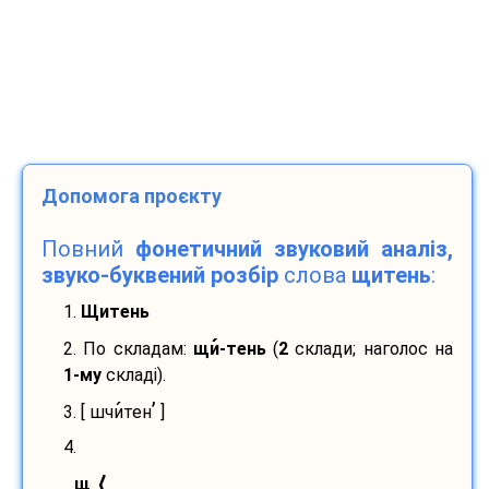
Допомога проєкту
Повний
фонетичний звуковий аналіз,
звуко-буквений розбір
слова
щитень
:
1.
Щитень
2. По складам:
щи
-
тень
(
2
склади; наголос на
1-му
складі).
’
3. [ шчи
тен
]
4.
⟨
щ