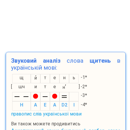
Звуковий аналіз
слова
щитень
в
українській мові:
-1*
щ
т
е
н
ь
и
’
[
шч
и
т
е
]
-2*
н
-3*
-4*
H
A
E
A
D2
I
правопис слів української мови
Ви також можете продивитись