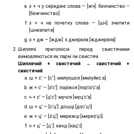
з + ч у середині слова — [жч]: безчинство –
[бежчинство]
з + ч на початку слова — [шч]: зчепити
[шчеипити]
з + дж — [ждж]: з джерела [жджерела]
Шиплячі приголосні перед свистячими
вимовляються як парні їм свистячі.
Шиплячий + свистячий → свистячий +
свистячий
:
ш + с’ — [с’:]: милуєшся [милуйес:а]
ж + с’ — [з’с’]: поріжся [пор’із’с’а]
ч + с’ — [ц’с’]: мучся [муц’с’а]
ш + ц’ — [с’ц’]: дошці [дос’ц’і]
ж + ц’ — [з’ц’]: мережці [мерез’ц’і]
ч + ц’ — [ц’:]: качці [кац’:і]