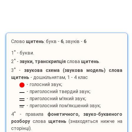
Слово
щитень
: букв -
6
, звуків -
6
*
1
- букви.
*
2
-
звуки, транскрипція
слова
щитень
.
*
3
-
звукова схема (звукова модель) слова
щитень
- дошкільнятам, 1 - 4 клас
- голосний звук;
- приголосний твердий звук;
- приголосний м'який звук;
- приголосний пом'якшений звук;
пм
*
4
- правила
фонетичного, звуко-буквеного
розбору
слова
щитень
(знаходяться нижче на
сторінці).