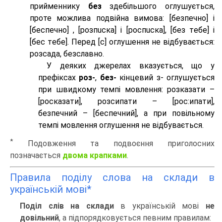
прийменнику
без
здебільшого оглушується,
проте можлива подвійна вимова: [безпeчно] і
[беспeчно] , [розпuска] і [роспuска], [без тeбе] і
[бес тeбе]. Перед [с] оглушення не відбувається:
розсада, безславно.
У деяких джерелах вказується, що у
префіксах
роз-
,
без-
кінцевий з- оглушується
при швидкому темпі мовлення: розказати –
[росказати], розсипати – [роc:ипати],
безпечний – [беспечний], а при повільному
темпі мовлення оглушення не відбувається.
*
Подовження та подвоєння приголосних
позначається
двома крапками
.
Правила поділу слова на склади в
українській мові*
Поділ слів на склади
в українській мові
не
довільний
, а підпорядковується певним правилам: