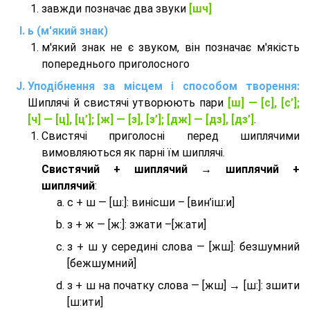
завжди позначає два звуки
[шч]
ь (м'який знак)
м'який знак не є звуком, він позначає м'якість
попереднього приголосного
Уподібнення за місцем і способом творення:
Шиплячі й свистячі утворюють пари
[ш] — [c], [с’];
[ч] — [ц], [ц’]; [ж] — [з], [з’]; [дж] — [дз], [дз’]
.
Свистячі приголосні перед шиплячими
вимовляються як парні їм шиплячі.
Cвистячий + шиплячий → шиплячий +
шиплячий
:
с + ш — [ш:]: винісши – [вин’іш:и]
з + ж — [ж:]: зжати –[ж:ати]
з + ш у середині слова — [жш]: безшумний
[бежшумний]
з + ш на початку слова — [жш] → [ш:]: зшити
[ш:ити]