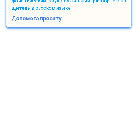
фонетический
звуко-буквенный
разбор
слова
щитень
в русском языке
Допомога проєкту