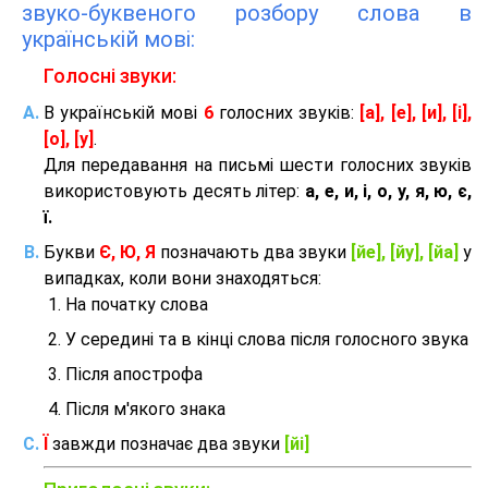
звуко-буквеного розбору слова в
українській мові:
Голосні звуки:
В українській мові
6
голосних звуків:
[а], [е], [и], [і],
[о], [у]
.
Для передавання на письмі шести голосних звуків
використовують десять літер:
а, е, и, і, о, у, я, ю, є,
ї.
Букви
Є, Ю, Я
позначають два звуки
[йе], [йу], [йа]
у
випадках, коли вони знаходяться:
На початку слова
У середині та в кінці слова після голосного звука
Після апострофа
Після м'якого знака
Ї
завжди позначає два звуки
[йі]