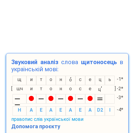
Звуковий аналіз
слова
щитоносець
в
українській мові:
-1*
щ
и
т
о
н
с
е
ц
ь
о
’
[
шч
и
т
о
н
о
с
е
]
-2*
ц
-3*
-4*
H
A
E
A
E
A
E
A
D2
I
правопис слів української мови
Допомога проєкту