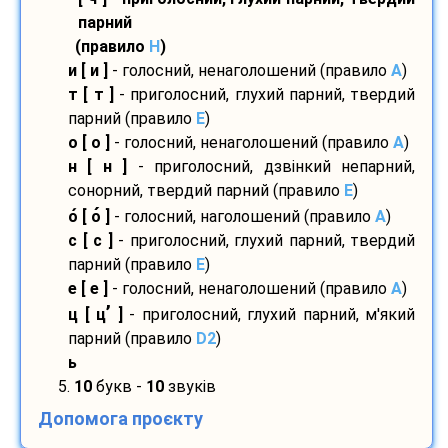
парний
(правило
H
)
и [ и ]
- голосний, ненаголошений (правило
A
)
т [ т ]
- приголосний, глухий парний, твердий
парний (правило
E
)
о [ о ]
- голосний, ненаголошений (правило
A
)
н [ н ]
- приголосний, дзвінкий непарний,
сонорний, твердий парний (правило
E
)
о
[ о
]
- голосний, наголошений (правило
A
)
с [ с ]
- приголосний, глухий парний, твердий
парний (правило
E
)
е [ е ]
- голосний, ненаголошений (правило
A
)
’
ц [ ц
]
- приголосний, глухий парний, м'який
парний (правило
D2
)
ь
5.
10
букв -
10
звуків
Допомога проєкту