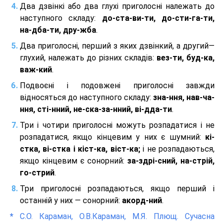
Два дзвінкі або два глухі приголосні належать до
наступного складу:
до-ста-ви-ти, до-сти-га-ти,
на-дба-ти, дру-жба
.
Два приголосні, перший з яких дзвінкий, а другий—
глухий, належать до різних складів:
вез-ти, буд-ка,
важ-кий
.
Подвоєні і подовжені приголосні завжди
відносяться до наступного складу:
зна-ння, нав-ча-
ння, сті-нний, не-ска-за-нний, ві-дда-ти
.
Три і чотири приголосні можуть розпадатися і не
розпадатися, якщо кінцевим у них є шумний:
кі-
стка, ві-стка і кіст-ка, віст-ка;
і не розпадаються,
якщо кінцевим є сонорний:
за-здрі-сний, на-стрій,
го-стрий
.
Три приголосні розпадаються, якщо перший і
останній у них — сонорний:
акорд-ний
.
*
С.О. Караман, О.В.Караман, М.Я. Плющ. Сучасна