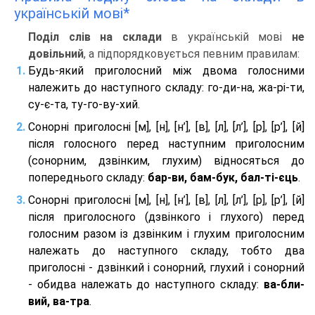
українській мові*
Поділ слів на склади
в українській мові
не
довільний
, а підпорядковується певним правилам:
Будь-який приголосний між двома голосними
належить до наступного складу: го-ди-на, жа-рі-ти,
су-є-та, ту-го-ву-хий.
Сонорні приголосні [м], [н], [н’], [в], [л], [л’], [р], [р’], [й]
після голосного перед наступним приголосним
(сонорним, дзвінким, глухим) відносяться до
попереднього складу:
бар-ви, бам-бук, бал-ті-єць
.
Сонорні приголосні [м], [н], [н’], [в], [л], [л’], [р], [р’], [й]
після приголосного (дзвінкого і глухого) перед
голосним разом із дзвінким і глухим приголосним
належать до наступного складу, тобто два
приголосні - дзвінкий і сонорний, глухий і сонорний
- обидва належать до наступного складу:
ва-бли-
вий, ва-тра
.