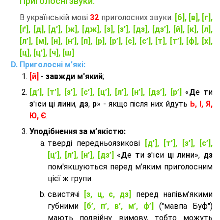
Приголосні звуки:
В українській мові
32
приголосних звуки:
[б], [в], [г],
[ґ], [д], [д’], [ж], [дж], [з], [з’], [дз], [дз’], [й], [к], [л],
[л’], [м], [н], [н’], [п], [р], [р’], [с], [с’], [т], [т’], [ф], [х],
[ц], [ц’], [ч], [ш]
Приголосні м'які:
[й]
-
завжди м'який
;
[д’], [т’], [з’], [с’], [ц’], [л’], [н’], [дз’], [р’]
«
Д
е
т
и
з
'ї
с
и
ц
і
л
и
н
и,
дз
,
р
» - якщо після них йдуть
Ь, І, Я,
Ю, Є
.
Уподібнення за м’якістю:
тверді передньоязикові
[д’], [т’], [з’], [с’],
[ц’], [л’], [н’], [дз’]
«
Д
е
т
и
з
'ї
с
и
ц
і
л
и
н
и»,
дз
пом'якшуються перед м’яким приголосним
цієї ж групи.
cвистячі
[з, ц, с, дз]
перед напівм’якими
губними
[б’, п’, в’, м’, ф’]
("мавпа Буф")
мають подвійну вимову, тобто можуть