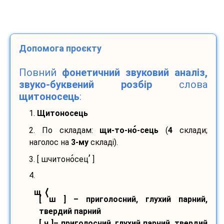
Допомога проєкту
Повний
фонетичний звуковий аналіз,
звуко-буквений розбір
слова
щитоносець
:
1.
Щитоносець
2. По складам:
щи-
то-
но
-
сець
(
4
склади;
наголос на
3-му
складі).
’
3. [ шчитоно
сец
]
4.
⟨
щ
[ ш ] – приголосний, глухий парний,
твердий парний
[ ч ]– приголосний, глухий парний, твердий