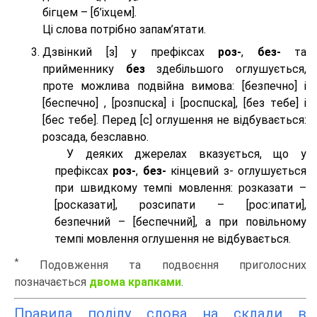
бігцем – [б’іхцем].
Ці слова потрібно запам’ятати.
Дзвінкий [з] у префіксах
роз-
,
без-
та
прийменнику
без
здебільшого оглушується,
проте можлива подвійна вимова: [безпeчно] і
[беспeчно] , [розпuска] і [роспuска], [без тeбе] і
[бес тeбе]. Перед [с] оглушення не відбувається:
розсада, безславно.
У деяких джерелах вказується, що у
префіксах
роз-
,
без-
кінцевий з- оглушується
при швидкому темпі мовлення: розказати –
[росказати], розсипати – [роc:ипати],
безпечний – [беспечний], а при повільному
темпі мовлення оглушення не відбувається.
*
Подовження та подвоєння приголосних
позначається
двома крапками
.
Правила поділу слова на склади в