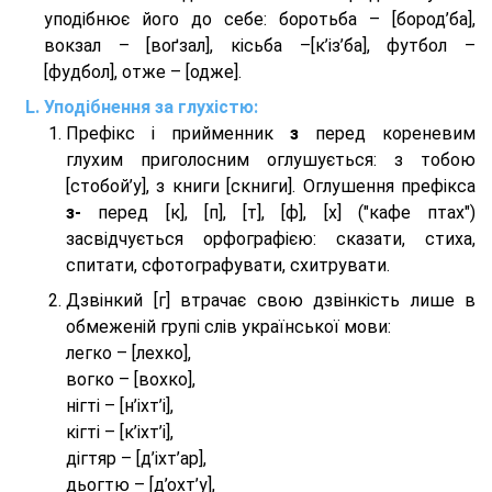
уподібнює його до себе: боротьба – [бород’ба],
вокзал – [воґзал], кісьба –[к’із’ба], футбол –
[фудбол], отже – [одже].
Уподібнення за глухістю:
Префікс і прийменник
з
перед кореневим
глухим приголосним оглушується: з тобою
[стобой’у], з книги [скниги]. Оглушення префікса
з-
перед [к], [п], [т], [ф], [х] ("кафе птах")
засвідчується орфографією: сказати, стиха,
спитати, сфотографувати, схитрувати.
Дзвінкий [г] втрачає свою дзвінкість лише в
обмеженій групі слів української мови:
легко – [лехко],
вогко – [вохко],
нігті – [н’іхт’і],
кігті – [к’іхт’і],
дігтяр – [д’іхт’ар],
дьогтю – [д’охт’у],