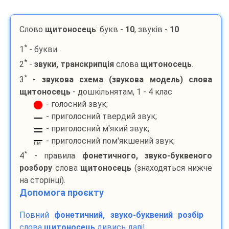
Слово
щитоносець
: букв -
10
, звуків -
10
*
1
- букви.
*
2
-
звуки, транскрипція
слова
щитоносець
.
*
3
-
звукова схема (звукова модель) слова
щитоносець
- дошкільнятам, 1 - 4 клас
- голосний звук;
- приголосний твердий звук;
- приголосний м'який звук;
- приголосний пом'якшений звук;
пм
*
4
- правила
фонетичного, звуко-буквеного
розбору
слова
щитоносець
(знаходяться нижче
на сторінці).
Допомога проєкту
Повний
фонетичний, звуко-буквений розбір
слова
щитоносець
дивись далі!