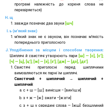
програмі належність до кореня слова не
перевіряеться)
щ
завжди позначає два звуки
[шч]
ь (м'який знак)
м'який знак не є звуком, він позначає м'якість
попереднього приголосного
Уподібнення за місцем і способом творення:
Шиплячі й свистячі утворюють пари
[ш] — [c], [с’];
[ч] — [ц], [ц’]; [ж] — [з], [з’]; [дж] — [дз], [дз’]
.
Свистячі приголосні перед шиплячими
вимовляються як парні їм шиплячі.
Cвистячий + шиплячий → шиплячий +
шиплячий
:
с + ш — [ш:]: винісши – [вин’іш:и]
з + ж — [ж:]: зжати –[ж:ати]
з + ш у середині слова — [жш]: безшумний