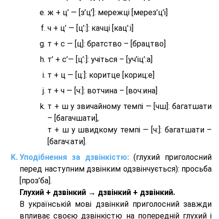
ж + ц’ — [з’ц’]: мережці [мерез’ц’і]
ч + ц’ — [ц’:]: качці [кац’:і]
т + с — [ц]: братство – [брaцтво]
т’ + с’— [ц’:]: учіться – [уч’іц’:a]
т + ц — [ц:]: коритце [кориц:е]
т + ч — [ч:]: вотчина – [вoч:ина]
т + ш у звичайному темпі — [чш]: багатшати
– [багачшати],
т + ш у швидкому темпі — [ч:]: багатшати –
[багач:ати].
Уподібнення за дзвінкістю:
(глухий приголосний
перед наступним дзвінким одзвінчується): просьба
[проз’ба].
Глухий + дзвінкий → дзвінкий + дзвінкий.
В українській мові дзвінкий приголосний завжди
впливає своєю дзвінкістю на попередній глухий і