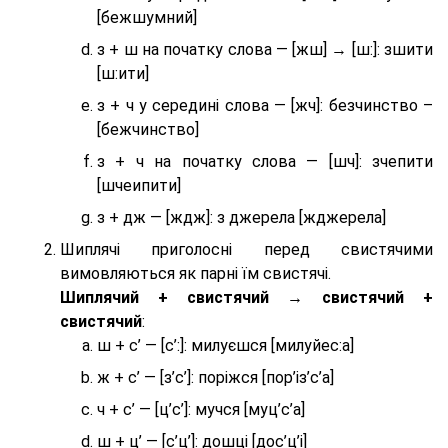
[бежшумний]
з + ш на початку слова — [жш] → [ш:]: зшити
[ш:ити]
з + ч у середині слова — [жч]: безчинство –
[бежчинство]
з + ч на початку слова — [шч]: зчепити
[шчеипити]
з + дж — [ждж]: з джерела [жджерела]
Шиплячі приголосні перед свистячими
вимовляються як парні їм свистячі.
Шиплячий + свистячий → свистячий +
свистячий
:
ш + с’ — [с’:]: милуєшся [милуйес:а]
ж + с’ — [з’с’]: поріжся [пор’із’с’а]
ч + с’ — [ц’с’]: мучся [муц’с’а]
ш + ц’ — [с’ц’]: дошці [дос’ц’і]