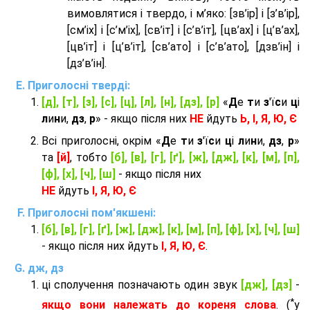
вимовлятися і твердо, і м’яко: [зв’ір] і [з’в’ір],
[см’іх] і [с’м’іх], [св’іт] і [с’в’іт], [цв’ах] і [ц’в’ах],
[цв’іт] і [ц’в’іт], [св’ато] і [с’в’ато], [дзв’iн] і
[дз’в’iн].
Приголосні тверді:
[д], [т], [з], [с], [ц], [л], [н], [дз], [р]
«
Д
е
т
и
з
'ї
с
и
ц
і
л
и
н
и,
дз
,
р
» - якщо після них
НЕ
йдуть
Ь, І, Я, Ю, Є
Всі приголосні, окрім «
Д
е
т
и
з
'ї
с
и
ц
і
л
и
н
и,
дз
,
р
»
та
[й]
, тобто
[б], [в], [г], [ґ], [ж], [дж], [к], [м], [п],
[ф], [х], [ч], [ш]
- якщо після них
НЕ
йдуть
І, Я, Ю, Є
Приголосні пом'якшені:
[б], [в], [г], [ґ], [ж], [дж], [к], [м], [п], [ф], [х], [ч], [ш]
- якщо після них йдуть
І, Я, Ю, Є
.
дж, дз
ці сполучення позначають один звук
[дж], [дз]
-
*
якщо вони належать до кореня слова
. (
у