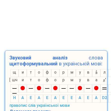
Звуковий аналіз
слова
щитоформувальний
в українській мові:
щ
и
т
о
ф
о
р
м
у
в
л
а
’
[
шч
и
т
о
ф
о
р
м
у
в
а
л
H
A
E
A
E
A
E
E
A
E
A
D2
правопис слів української мови