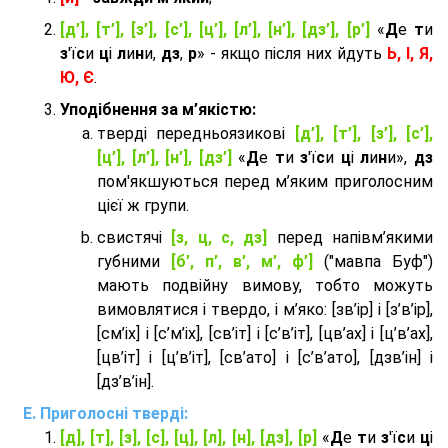
[д’], [т’], [з’], [с’], [ц’], [л’], [н’], [дз’], [р’]
«
Д
е
т
и
з
'ї
с
и
ц
і
л
и
н
и,
дз
,
р
» - якщо після них йдуть
Ь, І, Я,
Ю, Є
.
Уподібнення за м’якістю:
тверді передньоязикові
[д’], [т’], [з’], [с’],
[ц’], [л’], [н’], [дз’]
«
Д
е
т
и
з
'ї
с
и
ц
і
л
и
н
и»,
дз
пом'якшуються перед м’яким приголосним
цієї ж групи.
cвистячі
[з, ц, с, дз]
перед напівм’якими
губними
[б’, п’, в’, м’, ф’]
("мавпа Буф")
мають подвійну вимову, тобто можуть
вимовлятися і твердо, і м’яко: [зв’ір] і [з’в’ір],
[см’іх] і [с’м’іх], [св’іт] і [с’в’іт], [цв’ах] і [ц’в’ах],
[цв’іт] і [ц’в’іт], [св’ато] і [с’в’ато], [дзв’iн] і
[дз’в’iн].
Приголосні тверді:
[д], [т], [з], [с], [ц], [л], [н], [дз], [р]
«
Д
е
т
и
з
'ї
с
и
ц
і