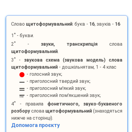
Слово
щитоформувальний
: букв -
16
, звуків -
16
*
1
- букви.
*
2
-
звуки, транскрипція
слова
щитоформувальний
.
*
3
-
звукова схема (звукова модель) слова
щитоформувальний
- дошкільнятам, 1 - 4 клас
- голосний звук;
- приголосний твердий звук;
- приголосний м'який звук;
- приголосний пом'якшений звук;
пм
*
4
- правила
фонетичного, звуко-буквеного
розбору
слова
щитоформувальний
(знаходяться
нижче на сторінці).
Допомога проєкту