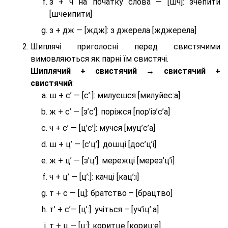
з + ч на початку слова — [шч]: зчепити
[шчеипити]
з + дж — [ждж]: з джерела [жджерела]
Шиплячі приголосні перед свистячими
вимовляються як парні їм свистячі.
Шиплячий + свистячий → свистячий +
свистячий
:
ш + с’ — [с’:]: милуєшся [милуйес:а]
ж + с’ — [з’с’]: поріжся [пор’із’с’а]
ч + с’ — [ц’с’]: мучся [муц’с’а]
ш + ц’ — [с’ц’]: дошці [дос’ц’і]
ж + ц’ — [з’ц’]: мережці [мерез’ц’і]
ч + ц’ — [ц’:]: качці [кац’:і]
т + с — [ц]: братство – [брaцтво]
т’ + с’— [ц’:]: учіться – [уч’іц’:a]
т + ц — [ц:]: коритце [кориц:е]