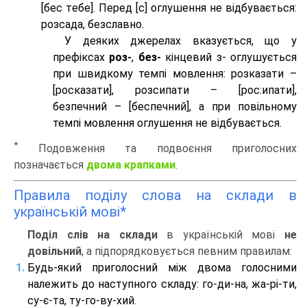
[бес тeбе]. Перед [с] оглушення не відбувається:
розсада, безславно.
У деяких джерелах вказується, що у
префіксах
роз-
,
без-
кінцевий з- оглушується
при швидкому темпі мовлення: розказати –
[росказати], розсипати – [роc:ипати],
безпечний – [беспечний], а при повільному
темпі мовлення оглушення не відбувається.
*
Подовження та подвоєння приголосних
позначається
двома крапками
.
Правила поділу слова на склади в
українській мові*
Поділ слів на склади
в українській мові
не
довільний
, а підпорядковується певним правилам:
Будь-який приголосний між двома голосними
належить до наступного складу: го-ди-на, жа-рі-ти,
су-є-та, ту-го-ву-хий.