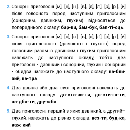
Сонорні приголосні [м], [н], [н’], [в], [л], [л’], [р], [р’], [й]
після голосного перед наступним приголосним
(сонорним, дзвінким, глухим) відносяться до
попереднього складу:
бар-ви, бам-бук, бал-ті-єць
.
Сонорні приголосні [м], [н], [н’], [в], [л], [л’], [р], [р’], [й]
після приголосного (дзвінкого і глухого) перед
голосним разом із дзвінким і глухим приголосним
належать до наступного складу, тобто два
приголосні - дзвінкий і сонорний, глухий і сонорний
- обидва належать до наступного складу:
ва-бли-
вий, ва-тра
.
Два дзвінкі або два глухі приголосні належать до
наступного складу:
до-ста-ви-ти, до-сти-га-ти,
на-дба-ти, дру-жба
.
Два приголосні, перший з яких дзвінкий, а другий—
глухий, належать до різних складів:
вез-ти, буд-ка,
важ-кий
.