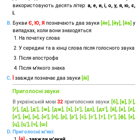
використовують десять літер:
а, е, и, і, о, у, я, ю, є,
ї.
Букви
Є, Ю, Я
позначають два звуки
[йе], [йу], [йа]
у
випадках, коли вони знаходяться:
На початку слова
У середині та в кінці слова після голосного звука
Після апострофа
Після м'якого знака
Ї
завжди позначає два звуки
[йі]
Приголосні звуки:
В українській мові
32
приголосних звуки:
[б], [в], [г],
[ґ], [д], [д’], [ж], [дж], [з], [з’], [дз], [дз’], [й], [к], [л],
[л’], [м], [н], [н’], [п], [р], [р’], [с], [с’], [т], [т’], [ф], [х],
[ц], [ц’], [ч], [ш]
Приголосні м'які:
[й]
-
завжди м'який
;