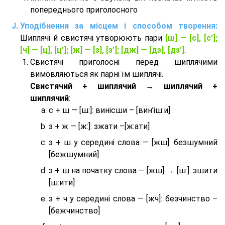
попереднього приголосного
Уподібнення за місцем і способом творення:
Шиплячі й свистячі утворюють пари
[ш] — [c], [с’];
[ч] — [ц], [ц’]; [ж] — [з], [з’]; [дж] — [дз], [дз’]
.
Свистячі приголосні перед шиплячими
вимовляються як парні їм шиплячі.
Cвистячий + шиплячий → шиплячий +
шиплячий
:
с + ш — [ш:]: винісши – [вин’іш:и]
з + ж — [ж:]: зжати –[ж:ати]
з + ш у середині слова — [жш]: безшумний
[бежшумний]
з + ш на початку слова — [жш] → [ш:]: зшити
[ш:ити]
з + ч у середині слова — [жч]: безчинство –
[бежчинство]