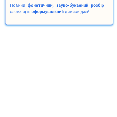
Повний
фонетичний, звуко-буквений розбір
слова
щитоформувальний
дивись далі!