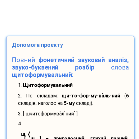
Допомога проєкту
Повний
фонетичний звуковий аналіз,
звуко-буквений розбір
слова
щитоформувальний
:
1.
Щитоформувальний
2. По складам:
щи-
то-
фор-
му-
ва
ль-
ний
(
6
складів; наголос на
5-му
складі).
’
’
3. [ шчитоформува
л
ний
]
4.
⟨
щ
[ ш ] – приголосний, глухий парний,