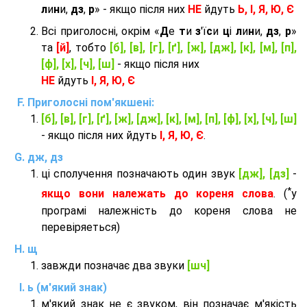
л
и
н
и,
дз
,
р
» - якщо після них
НЕ
йдуть
Ь, І, Я, Ю, Є
Всі приголосні, окрім «
Д
е
т
и
з
'ї
с
и
ц
і
л
и
н
и,
дз
,
р
»
та
[й]
, тобто
[б], [в], [г], [ґ], [ж], [дж], [к], [м], [п],
[ф], [х], [ч], [ш]
- якщо після них
НЕ
йдуть
І, Я, Ю, Є
Приголосні пом'якшені:
[б], [в], [г], [ґ], [ж], [дж], [к], [м], [п], [ф], [х], [ч], [ш]
- якщо після них йдуть
І, Я, Ю, Є
.
дж, дз
ці сполучення позначають один звук
[дж], [дз]
-
*
якщо вони належать до кореня слова
. (
у
програмі належність до кореня слова не
перевіряеться)
щ
завжди позначає два звуки
[шч]
ь (м'який знак)
м'який знак не є звуком, він позначає м'якість