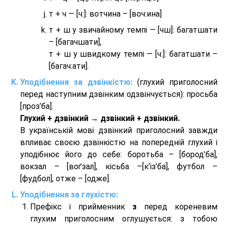
т + ч — [ч:]: вотчина – [вoч:ина]
т + ш у звичайному темпі — [чш]: багатшати
– [багачшати],
т + ш у швидкому темпі — [ч:]: багатшати –
[багач:ати].
Уподібнення за дзвінкістю:
(глухий приголосний
перед наступним дзвінким одзвінчується): просьба
[проз’ба].
Глухий + дзвінкий → дзвінкий + дзвінкий.
В українській мові дзвінкий приголосний завжди
впливає своєю дзвінкістю на попередній глухий і
уподібнює його до себе: боротьба – [бород’ба],
вокзал – [воґзал], кісьба –[к’із’ба], футбол –
[фудбол], отже – [одже].
Уподібнення за глухістю:
Префікс і прийменник
з
перед кореневим
глухим приголосним оглушується: з тобою