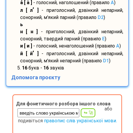
а
[ а
]
- голосний, наголошений (правило
A
)
’
л [ л
]
- приголосний, дзвінкий непарний,
сонорний, м'який парний (правило
D2
)
ь
н [ н ]
- приголосний, дзвінкий непарний,
сонорний, твердий парний (правило
E
)
и [ и ]
- голосний, ненаголошений (правило
A
)
’
й [ й
]
- приголосний, дзвінкий непарний,
сонорний, м'який непарний (правило
D1
)
5.
16
букв -
16
звуків
Допомога проєкту
Для фонетичного розбора іншого слова
або
подивіться
правопис слів української мови.