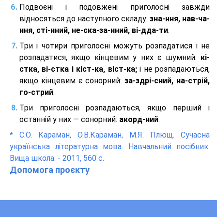
Подвоєні і подовжені приголосні завжди
відносяться до наступного складу:
зна-ння, нав-ча-
ння, сті-нний, не-ска-за-нний, ві-дда-ти
.
Три і чотири приголосні можуть розпадатися і не
розпадатися, якщо кінцевим у них є шумний:
кі-
стка, ві-стка і кіст-ка, віст-ка;
і не розпадаються,
якщо кінцевим є сонорний:
за-здрі-сний, на-стрій,
го-стрий
.
Три приголосні розпадаються, якщо перший і
останній у них — сонорний:
акорд-ний
.
*
С.О. Караман, О.В.Караман, М.Я. Плющ. Сучасна
українська літературна мова. Навчальний посібник.
Вища школа. - 2011, 560 с.
Допомога проєкту