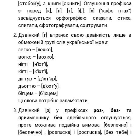
[стобой’у], з книги [скниги]. Оглушення префікса
з-
перед [к], [п], [т], [ф], [х] ("кафе птах")
засвідчується орфографією: сказати, стиха,
спитати, сфотографувати, схитрувати.
Дзвінкий [г] втрачає свою дзвінкість лише в
обмеженій групі слів української мови:
легко – [лехко],
вогко – [вохко],
нігті – [н’іхт’і],
кігті – [к’іхт’і],
дігтяр – [д’іхт’ар],
дьогтю – [д’охт’у],
бігцем – [б’іхцем].
Ці слова потрібно запам’ятати.
Дзвінкий [з] у префіксах
роз-
,
без-
та
прийменнику
без
здебільшого оглушується,
проте можлива подвійна вимова: [безпeчно] і
[беспeчно] , [розпuска] і [роспuска], [без тeбе] і