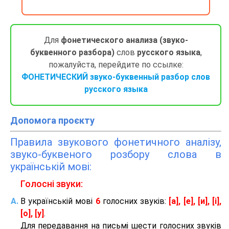
Для
фонетического анализа (звуко-
буквенного разбора)
слов
русского языка
,
пожалуйста, перейдите по ссылке:
ФОНЕТИЧЕСКИЙ звуко-буквенный разбор слов
русского языка
Допомога проєкту
Правила звукового фонетичного аналізу,
звуко-буквеного розбору слова в
українській мові:
Голосні звуки:
В українській мові
6
голосних звуків:
[а], [е], [и], [і],
[о], [у]
.
Для передавання на письмі шести голосних звуків