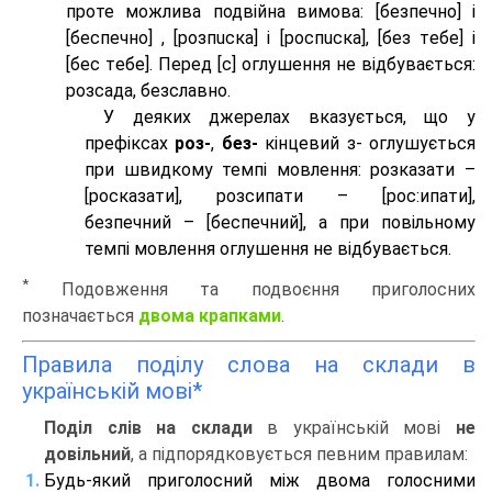
проте можлива подвійна вимова: [безпeчно] і
[беспeчно] , [розпuска] і [роспuска], [без тeбе] і
[бес тeбе]. Перед [с] оглушення не відбувається:
розсада, безславно.
У деяких джерелах вказується, що у
префіксах
роз-
,
без-
кінцевий з- оглушується
при швидкому темпі мовлення: розказати –
[росказати], розсипати – [роc:ипати],
безпечний – [беспечний], а при повільному
темпі мовлення оглушення не відбувається.
*
Подовження та подвоєння приголосних
позначається
двома крапками
.
Правила поділу слова на склади в
українській мові*
Поділ слів на склади
в українській мові
не
довільний
, а підпорядковується певним правилам:
Будь-який приголосний між двома голосними