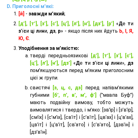
Приголосні м'які:
[й]
-
завжди м'який
;
[д’], [т’], [з’], [с’], [ц’], [л’], [н’], [дз’], [р’]
«
Д
е
т
и
з
'ї
с
и
ц
і
л
и
н
и,
дз
,
р
» - якщо після них йдуть
Ь, І, Я,
Ю, Є
.
Уподібнення за м’якістю:
тверді передньоязикові
[д’], [т’], [з’], [с’],
[ц’], [л’], [н’], [дз’]
«
Д
е
т
и
з
'ї
с
и
ц
і
л
и
н
и»,
дз
пом'якшуються перед м’яким приголосним
цієї ж групи.
cвистячі
[з, ц, с, дз]
перед напівм’якими
губними
[б’, п’, в’, м’, ф’]
("мавпа Буф")
мають подвійну вимову, тобто можуть
вимовлятися і твердо, і м’яко: [зв’ір] і [з’в’ір],
[см’іх] і [с’м’іх], [св’іт] і [с’в’іт], [цв’ах] і [ц’в’ах],
[цв’іт] і [ц’в’іт], [св’ато] і [с’в’ато], [дзв’iн] і
[дз’в’iн].