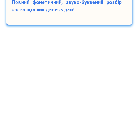
Повний
фонетичний, звуко-буквений розбір
слова
щоглик
дивись далі!