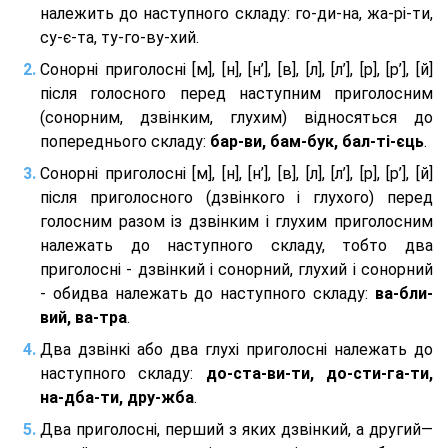
належить до наступного складу: го-ди-на, жа-рі-ти,
су-є-та, ту-го-ву-хий.
Сонорні приголосні [м], [н], [н’], [в], [л], [л’], [р], [р’], [й]
після голосного перед наступним приголосним
(сонорним, дзвінким, глухим) відносяться до
попереднього складу:
бар-ви, бам-бук, бал-ті-єць
.
Сонорні приголосні [м], [н], [н’], [в], [л], [л’], [р], [р’], [й]
після приголосного (дзвінкого і глухого) перед
голосним разом із дзвінким і глухим приголосним
належать до наступного складу, тобто два
приголосні - дзвінкий і сонорний, глухий і сонорний
- обидва належать до наступного складу:
ва-бли-
вий, ва-тра
.
Два дзвінкі або два глухі приголосні належать до
наступного складу:
до-ста-ви-ти, до-сти-га-ти,
на-дба-ти, дру-жба
.
Два приголосні, перший з яких дзвінкий, а другий—