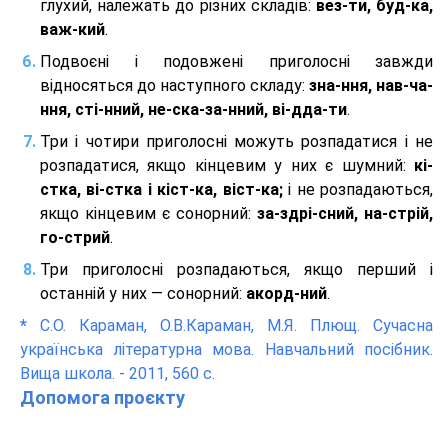
глухий, належать до різних складів:
вез-ти, буд-ка,
важ-кий
.
Подвоєні і подовжені приголосні завжди
відносяться до наступного складу:
зна-ння, нав-ча-
ння, сті-нний, не-ска-за-нний, ві-дда-ти
.
Три і чотири приголосні можуть розпадатися і не
розпадатися, якщо кінцевим у них є шумний:
кі-
стка, ві-стка і кіст-ка, віст-ка;
і не розпадаються,
якщо кінцевим є сонорний:
за-здрі-сний, на-стрій,
го-стрий
.
Три приголосні розпадаються, якщо перший і
останній у них — сонорний:
акорд-ний
.
*
С.О. Караман, О.В.Караман, М.Я. Плющ. Сучасна
українська літературна мова. Навчальний посібник.
Вища школа. - 2011, 560 с.
Допомога проєкту