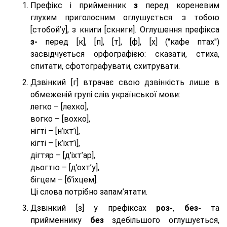
Префікс і прийменник
з
перед кореневим
глухим приголосним оглушується: з тобою
[стобой’у], з книги [скниги]. Оглушення префікса
з-
перед [к], [п], [т], [ф], [х] ("кафе птах")
засвідчується орфографією: сказати, стиха,
спитати, сфотографувати, схитрувати.
Дзвінкий [г] втрачає свою дзвінкість лише в
обмеженій групі слів української мови:
легко – [лехко],
вогко – [вохко],
нігті – [н’іхт’і],
кігті – [к’іхт’і],
дігтяр – [д’іхт’ар],
дьогтю – [д’охт’у],
бігцем – [б’іхцем].
Ці слова потрібно запам’ятати.
Дзвінкий [з] у префіксах
роз-
,
без-
та
прийменнику
без
здебільшого оглушується,