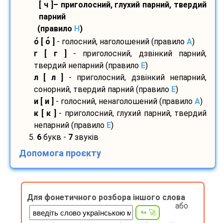
[ ч ]– приголосний, глухий парний, твердий
парний
(правило
H
)
о
[ о
]
- голосний, наголошений (правило
A
)
г [ г ]
- приголосний, дзвінкий парний,
твердий непарний (правило
E
)
л [ л ]
- приголосний, дзвінкий непарний,
сонорний, твердий парний (правило
E
)
и [ и ]
- голосний, ненаголошений (правило
A
)
к [ к ]
- приголосний, глухий парний, твердий
непарний (правило
E
)
5.
6
букв -
7
звуків
Допомога проєкту
Для фонетичного розбора іншого слова
або