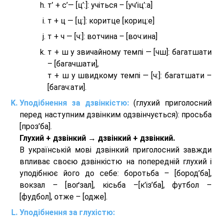
т’ + с’— [ц’:]: учіться – [уч’іц’:a]
т + ц — [ц:]: коритце [кориц:е]
т + ч — [ч:]: вотчина – [вoч:ина]
т + ш у звичайному темпі — [чш]: багатшати
– [багачшати],
т + ш у швидкому темпі — [ч:]: багатшати –
[багач:ати].
Уподібнення за дзвінкістю:
(глухий приголосний
перед наступним дзвінким одзвінчується): просьба
[проз’ба].
Глухий + дзвінкий → дзвінкий + дзвінкий.
В українській мові дзвінкий приголосний завжди
впливає своєю дзвінкістю на попередній глухий і
уподібнює його до себе: боротьба – [бород’ба],
вокзал – [воґзал], кісьба –[к’із’ба], футбол –
[фудбол], отже – [одже].
Уподібнення за глухістю: