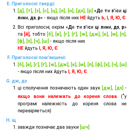
Приголосні тверді:
[д], [т], [з], [с], [ц], [л], [н], [дз], [р]
«
Д
е
т
и
з
'ї
с
и
ц
і
л
и
н
и,
дз
,
р
» - якщо після них
НЕ
йдуть
Ь, І, Я, Ю, Є
Всі приголосні, окрім «
Д
е
т
и
з
'ї
с
и
ц
і
л
и
н
и,
дз
,
р
»
та
[й]
, тобто
[б], [в], [г], [ґ], [ж], [дж], [к], [м], [п],
[ф], [х], [ч], [ш]
- якщо після них
НЕ
йдуть
І, Я, Ю, Є
Приголосні пом'якшені:
[б], [в], [г], [ґ], [ж], [дж], [к], [м], [п], [ф], [х], [ч], [ш]
- якщо після них йдуть
І, Я, Ю, Є
.
дж, дз
ці сполучення позначають один звук
[дж], [дз]
-
*
якщо вони належать до кореня слова
. (
у
програмі належність до кореня слова не
перевіряеться)
щ
завжди позначає два звуки
[шч]