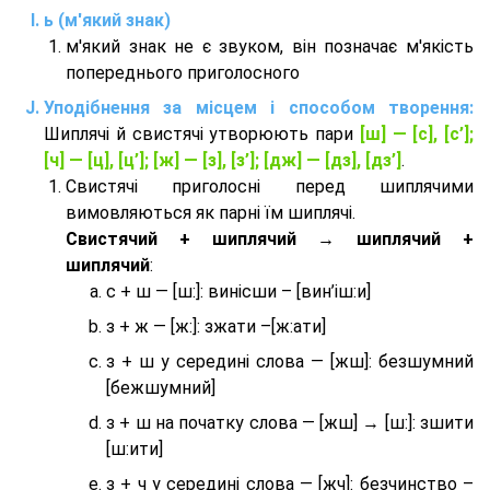
ь (м'який знак)
м'який знак не є звуком, він позначає м'якість
попереднього приголосного
Уподібнення за місцем і способом творення:
Шиплячі й свистячі утворюють пари
[ш] — [c], [с’];
[ч] — [ц], [ц’]; [ж] — [з], [з’]; [дж] — [дз], [дз’]
.
Свистячі приголосні перед шиплячими
вимовляються як парні їм шиплячі.
Cвистячий + шиплячий → шиплячий +
шиплячий
:
с + ш — [ш:]: винісши – [вин’іш:и]
з + ж — [ж:]: зжати –[ж:ати]
з + ш у середині слова — [жш]: безшумний
[бежшумний]
з + ш на початку слова — [жш] → [ш:]: зшити
[ш:ити]
з + ч у середині слова — [жч]: безчинство –