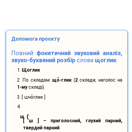
Допомога проєкту
Повний
фонетичний звуковий аналіз,
звуко-буквений розбір
слова
щоглик
:
1.
Щоглик
2. По складам:
що
-
глик
(
2
склади; наголос на
1-му
складі).
3. [ шчо
глик ]
4.
⟨
щ
[ ш ] – приголосний, глухий парний,
твердий парний