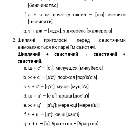
[бежчинство]
з + ч на початку слова — [шч]: зчепити
[шчеипити]
з + дж — [ждж]: з джерела [жджерела]
Шиплячі приголосні перед свистячими
вимовляються як парні їм свистячі.
Шиплячий + свистячий → свистячий +
свистячий
:
ш + с’ — [с’:]: милуєшся [милуйес:а]
ж + с’ — [з’с’]: поріжся [пор’із’с’а]
ч + с’ — [ц’с’]: мучся [муц’с’а]
ш + ц’ — [с’ц’]: дошці [дос’ц’і]
ж + ц’ — [з’ц’]: мережці [мерез’ц’і]
ч + ц’ — [ц’:]: качці [кац’:і]
т + с — [ц]: братство – [брaцтво]