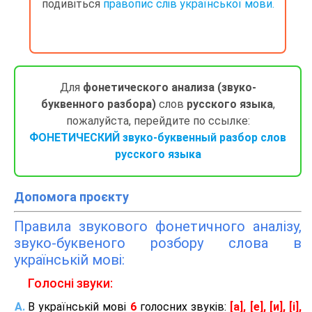
подивіться
правопис слів української мови.
Для
фонетического анализа (звуко-
буквенного разбора)
слов
русского языка
,
пожалуйста, перейдите по ссылке:
ФОНЕТИЧЕСКИЙ звуко-буквенный разбор слов
русского языка
Допомога проєкту
Правила звукового фонетичного аналізу,
звуко-буквеного розбору слова в
українській мові:
Голосні звуки:
В українській мові
6
голосних звуків:
[а], [е], [и], [і],