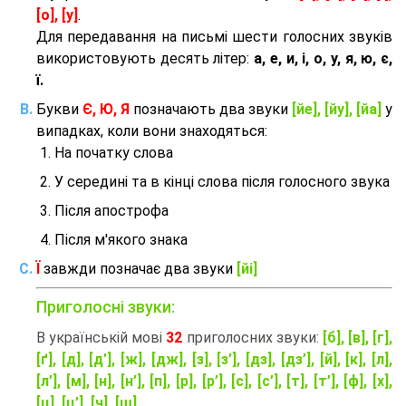
[о], [у]
.
Для передавання на письмі шести голосних звуків
використовують десять літер:
а, е, и, і, о, у, я, ю, є,
ї.
Букви
Є, Ю, Я
позначають два звуки
[йе], [йу], [йа]
у
випадках, коли вони знаходяться:
На початку слова
У середині та в кінці слова після голосного звука
Після апострофа
Після м'якого знака
Ї
завжди позначає два звуки
[йі]
Приголосні звуки:
В українській мові
32
приголосних звуки:
[б], [в], [г],
[ґ], [д], [д’], [ж], [дж], [з], [з’], [дз], [дз’], [й], [к], [л],
[л’], [м], [н], [н’], [п], [р], [р’], [с], [с’], [т], [т’], [ф], [х],
[ц], [ц’], [ч], [ш]