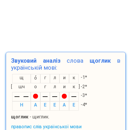
Звуковий аналіз
слова
щоглик
в
українській мові:
-1*
щ
г
л
и
к
о
[
шч
о
г
л
и
к
]
-2*
-3*
-4*
H
A
E
E
A
E
щоглик
- щиглик.
правопис слів української мови