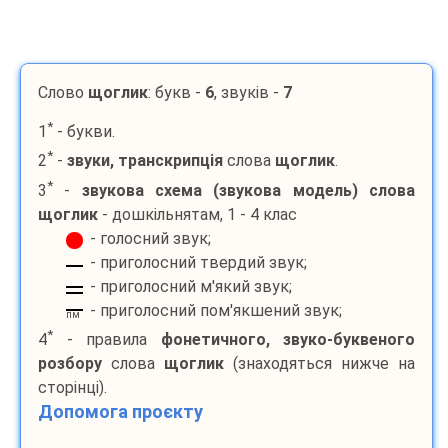
Слово
щоглик
: букв -
6
, звуків -
7
*
1
- букви.
*
2
-
звуки, транскрипція
слова
щоглик
.
*
3
-
звукова схема (звукова модель) слова
щоглик
- дошкільнятам, 1 - 4 клас
- голосний звук;
- приголосний твердий звук;
- приголосний м'який звук;
- приголосний пом'якшений звук;
пм
*
4
- правила
фонетичного, звуко-буквеного
розбору
слова
щоглик
(знаходяться нижче на
сторінці).
Допомога проєкту