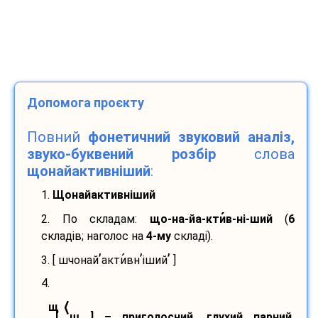
Допомога проєкту
Повний
фонетичний звуковий аналіз,
звуко-буквений розбір
слова
щонайактивніший
:
1.
Щонайактивніший
2. По складам:
що-
на-
йа-
кти
в-
ні-
ший
(
6
складів; наголос на
4-му
складі).
’
’
’
3. [ шчонай
акти
вн
іший
]
4.
⟨
щ
[ ш ] – приголосний, глухий парний,