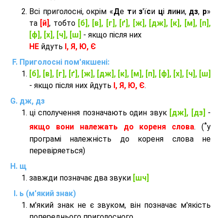
Всі приголосні, окрім «
Д
е
т
и
з
'ї
с
и
ц
і
л
и
н
и,
дз
,
р
»
та
[й]
, тобто
[б], [в], [г], [ґ], [ж], [дж], [к], [м], [п],
[ф], [х], [ч], [ш]
- якщо після них
НЕ
йдуть
І, Я, Ю, Є
Приголосні пом'якшені:
[б], [в], [г], [ґ], [ж], [дж], [к], [м], [п], [ф], [х], [ч], [ш]
- якщо після них йдуть
І, Я, Ю, Є
.
дж, дз
ці сполучення позначають один звук
[дж], [дз]
-
*
якщо вони належать до кореня слова
. (
у
програмі належність до кореня слова не
перевіряеться)
щ
завжди позначає два звуки
[шч]
ь (м'який знак)
м'який знак не є звуком, він позначає м'якість
попереднього приголосного