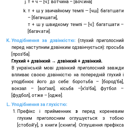
т + ч — [ч:]: вотчина – [вoч:ина]
т + ш у звичайному темпі — [чш]: багатшати
– [багачшати],
т + ш у швидкому темпі — [ч:]: багатшати –
[багач:ати].
Уподібнення за дзвінкістю:
(глухий приголосний
перед наступним дзвінким одзвінчується): просьба
[проз’ба].
Глухий + дзвінкий → дзвінкий + дзвінкий.
В українській мові дзвінкий приголосний завжди
впливає своєю дзвінкістю на попередній глухий і
уподібнює його до себе: боротьба – [бород’ба],
вокзал – [воґзал], кісьба –[к’із’ба], футбол –
[фудбол], отже – [одже].
Уподібнення за глухістю:
Префікс і прийменник
з
перед кореневим
глухим приголосним оглушується: з тобою
[стобой’у], з книги [скниги]. Оглушення префікса