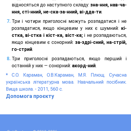
відносяться до наступного складу:
зна-ння, нав-ча-
ння, сті-нний, не-ска-за-нний, ві-дда-ти
.
Три і чотири приголосні можуть розпадатися і не
розпадатися, якщо кінцевим у них є шумний:
кі-
стка, ві-стка і кіст-ка, віст-ка;
і не розпадаються,
якщо кінцевим є сонорний:
за-здрі-сний, на-стрій,
го-стрий
.
Три приголосні розпадаються, якщо перший і
останній у них — сонорний:
акорд-ний
.
*
С.О. Караман, О.В.Караман, М.Я. Плющ. Сучасна
українська літературна мова. Навчальний посібник.
Вища школа. - 2011, 560 с.
Допомога проєкту