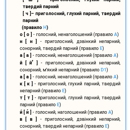
твердий парний
[ ч ]– приголосний, глухий парний, твердий
парний
(правило
H
)
о [ о ]
- голосний, ненаголошений (правило
A
)
н [ н ]
- приголосний, дзвінкий непарний,
сонорний, твердий парний (правило
E
)
а [ а ]
- голосний, ненаголошений (правило
A
)
’
й [ й
]
- приголосний, дзвінкий непарний,
сонорний, м'який непарний (правило
D1
)
а [ а ]
- голосний, ненаголошений (правило
A
)
к [ к ]
- приголосний, глухий парний, твердий
непарний (правило
E
)
т [ т ]
- приголосний, глухий парний, твердий
парний (правило
E
)
и
[ и
]
- голосний, наголошений (правило
A
)
в [ в ]
- приголосний, дзвінкий непарний,
сонорний, твердий непарний (правило
E
)