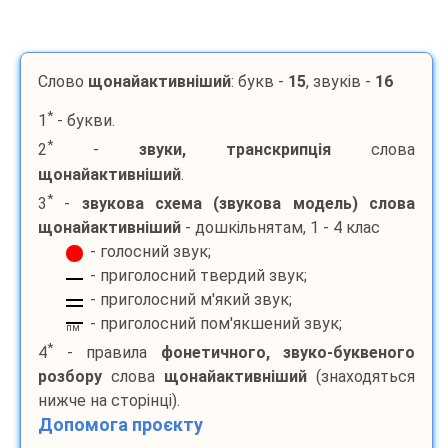
Слово
щонайактивніший
: букв -
15
, звуків -
16
*
1
- букви.
*
2
-
звуки, транскрипція
слова
щонайактивніший
.
*
3
-
звукова схема (звукова модель) слова
щонайактивніший
- дошкільнятам, 1 - 4 клас
- голосний звук;
- приголосний твердий звук;
- приголосний м'який звук;
- приголосний пом'якшений звук;
пм
*
4
- правила
фонетичного, звуко-буквеного
розбору
слова
щонайактивніший
(знаходяться
нижче на сторінці).
Допомога проєкту