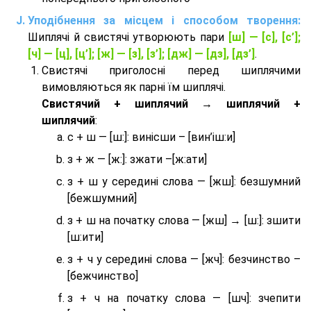
Уподібнення за місцем і способом творення:
Шиплячі й свистячі утворюють пари
[ш] — [c], [с’];
[ч] — [ц], [ц’]; [ж] — [з], [з’]; [дж] — [дз], [дз’]
.
Свистячі приголосні перед шиплячими
вимовляються як парні їм шиплячі.
Cвистячий + шиплячий → шиплячий +
шиплячий
:
с + ш — [ш:]: винісши – [вин’іш:и]
з + ж — [ж:]: зжати –[ж:ати]
з + ш у середині слова — [жш]: безшумний
[бежшумний]
з + ш на початку слова — [жш] → [ш:]: зшити
[ш:ити]
з + ч у середині слова — [жч]: безчинство –
[бежчинство]
з + ч на початку слова — [шч]: зчепити