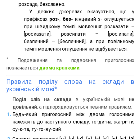
розсада, безславно.
У деяких джерелах вказується, що у
префіксах
роз-
,
без-
кінцевий з- оглушується
при швидкому темпі мовлення: розказати –
[росказати], розсипати – [роc:ипати],
безпечний – [беспечний], а при повільному
темпі мовлення оглушення не відбувається.
*
Подовження та подвоєння приголосних
позначається
двома крапками
.
Правила поділу слова на склади в
українській мові*
Поділ слів на склади
в українській мові
не
довільний
, а підпорядковується певним правилам:
Будь-який приголосний між двома голосними
належить до наступного складу: го-ди-на, жа-рі-ти,
су-є-та, ту-го-ву-хий.