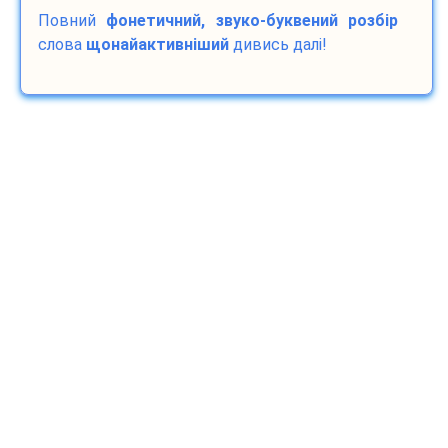
Повний
фонетичний, звуко-буквений розбір
слова
щонайактивніший
дивись далі!