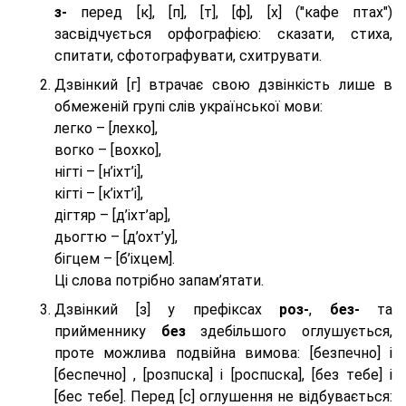
з-
перед [к], [п], [т], [ф], [х] ("кафе птах")
засвідчується орфографією: сказати, стиха,
спитати, сфотографувати, схитрувати.
Дзвінкий [г] втрачає свою дзвінкість лише в
обмеженій групі слів української мови:
легко – [лехко],
вогко – [вохко],
нігті – [н’іхт’і],
кігті – [к’іхт’і],
дігтяр – [д’іхт’ар],
дьогтю – [д’охт’у],
бігцем – [б’іхцем].
Ці слова потрібно запам’ятати.
Дзвінкий [з] у префіксах
роз-
,
без-
та
прийменнику
без
здебільшого оглушується,
проте можлива подвійна вимова: [безпeчно] і
[беспeчно] , [розпuска] і [роспuска], [без тeбе] і
[бес тeбе]. Перед [с] оглушення не відбувається: