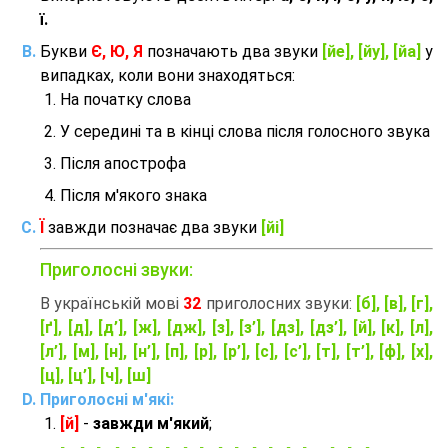
ї.
Букви
Є, Ю, Я
позначають два звуки
[йе], [йу], [йа]
у
випадках, коли вони знаходяться:
На початку слова
У середині та в кінці слова після голосного звука
Після апострофа
Після м'якого знака
Ї
завжди позначає два звуки
[йі]
Приголосні звуки:
В українській мові
32
приголосних звуки:
[б], [в], [г],
[ґ], [д], [д’], [ж], [дж], [з], [з’], [дз], [дз’], [й], [к], [л],
[л’], [м], [н], [н’], [п], [р], [р’], [с], [с’], [т], [т’], [ф], [х],
[ц], [ц’], [ч], [ш]
Приголосні м'які:
[й]
-
завжди м'який
;