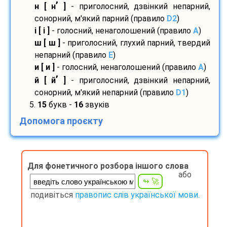
’
н [ н
]
- приголосний, дзвінкий непарний,
сонорний, м'який парний (правило
D2
)
і [ і ]
- голосний, ненаголошений (правило
A
)
ш [ ш ]
- приголосний, глухий парний, твердий
непарний (правило
E
)
и [ и ]
- голосний, ненаголошений (правило
A
)
’
й [ й
]
- приголосний, дзвінкий непарний,
сонорний, м'який непарний (правило
D1
)
5.
15
букв -
16
звуків
Допомога проєкту
Для фонетичного розбора іншого слова
або
подивіться
правопис слів української мови.