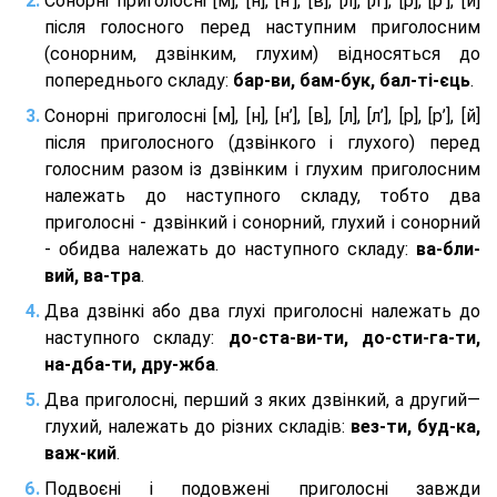
Сонорні приголосні [м], [н], [н’], [в], [л], [л’], [р], [р’], [й]
після голосного перед наступним приголосним
(сонорним, дзвінким, глухим) відносяться до
попереднього складу:
бар-ви, бам-бук, бал-ті-єць
.
Сонорні приголосні [м], [н], [н’], [в], [л], [л’], [р], [р’], [й]
після приголосного (дзвінкого і глухого) перед
голосним разом із дзвінким і глухим приголосним
належать до наступного складу, тобто два
приголосні - дзвінкий і сонорний, глухий і сонорний
- обидва належать до наступного складу:
ва-бли-
вий, ва-тра
.
Два дзвінкі або два глухі приголосні належать до
наступного складу:
до-ста-ви-ти, до-сти-га-ти,
на-дба-ти, дру-жба
.
Два приголосні, перший з яких дзвінкий, а другий—
глухий, належать до різних складів:
вез-ти, буд-ка,
важ-кий
.
Подвоєні і подовжені приголосні завжди