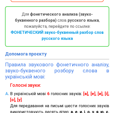
Для
фонетического анализа (звуко-
буквенного разбора)
слов
русского языка
,
пожалуйста, перейдите по ссылке:
ФОНЕТИЧЕСКИЙ звуко-буквенный разбор слов
русского языка
Допомога проєкту
Правила звукового фонетичного аналізу,
звуко-буквеного розбору слова в
українській мові:
Голосні звуки:
В українській мові
6
голосних звуків:
[а], [е], [и], [і],
[о], [у]
.
Для передавання на письмі шести голосних звуків
використовують десять літер:
а, е, и, і, о, у, я, ю, є,