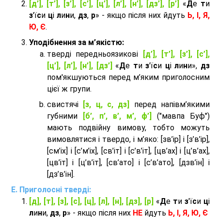
[д’], [т’], [з’], [с’], [ц’], [л’], [н’], [дз’], [р’]
«
Д
е
т
и
з
'ї
с
и
ц
і
л
и
н
и,
дз
,
р
» - якщо після них йдуть
Ь, І, Я,
Ю, Є
.
Уподібнення за м’якістю:
тверді передньоязикові
[д’], [т’], [з’], [с’],
[ц’], [л’], [н’], [дз’]
«
Д
е
т
и
з
'ї
с
и
ц
і
л
и
н
и»,
дз
пом'якшуються перед м’яким приголосним
цієї ж групи.
cвистячі
[з, ц, с, дз]
перед напівм’якими
губними
[б’, п’, в’, м’, ф’]
("мавпа Буф")
мають подвійну вимову, тобто можуть
вимовлятися і твердо, і м’яко: [зв’ір] і [з’в’ір],
[см’іх] і [с’м’іх], [св’іт] і [с’в’іт], [цв’ах] і [ц’в’ах],
[цв’іт] і [ц’в’іт], [св’ато] і [с’в’ато], [дзв’iн] і
[дз’в’iн].
Приголосні тверді:
[д], [т], [з], [с], [ц], [л], [н], [дз], [р]
«
Д
е
т
и
з
'ї
с
и
ц
і
л
и
н
и,
дз
,
р
» - якщо після них
НЕ
йдуть
Ь, І, Я, Ю, Є