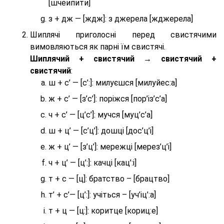
[шчеипити]
з + дж — [ждж]: з джерела [жджерела]
Шиплячі приголосні перед свистячими
вимовляються як парні їм свистячі.
Шиплячий + свистячий → свистячий +
свистячий
:
ш + с’ — [с’:]: милуєшся [милуйес:а]
ж + с’ — [з’с’]: поріжся [пор’із’с’а]
ч + с’ — [ц’с’]: мучся [муц’с’а]
ш + ц’ — [с’ц’]: дошці [дос’ц’і]
ж + ц’ — [з’ц’]: мережці [мерез’ц’і]
ч + ц’ — [ц’:]: качці [кац’:і]
т + с — [ц]: братство – [брaцтво]
т’ + с’— [ц’:]: учіться – [уч’іц’:a]
т + ц — [ц:]: коритце [кориц:е]