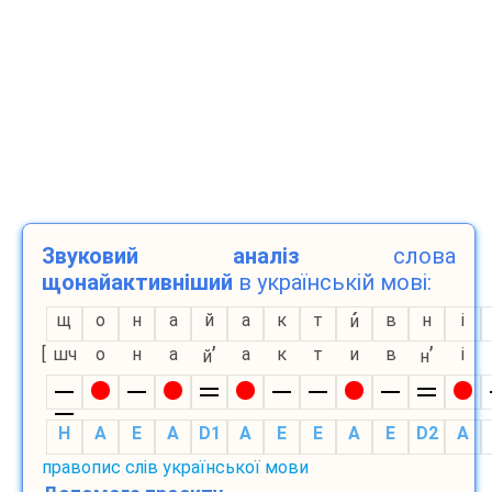
Звуковий аналіз
слова
щонайактивніший
в українській мові:
щ
о
н
а
й
а
к
т
в
н
і
и
’
’
[
шч
о
н
а
а
к
т
и
в
і
й
н
H
A
E
A
D1
A
E
E
A
E
D2
A
правопис слів української мови