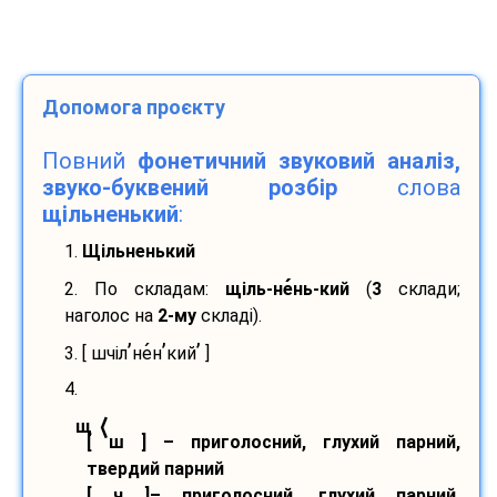
Допомога проєкту
Повний
фонетичний звуковий аналіз,
звуко-буквений розбір
слова
щільненький
:
1.
Щільненький
2. По складам:
щіль-
не
нь-
кий
(
3
склади;
наголос на
2-му
складі).
’
’
’
3. [ шчіл
не
н
кий
]
4.
⟨
щ
[ ш ] – приголосний, глухий парний,
твердий парний
[ ч ]– приголосний, глухий парний,