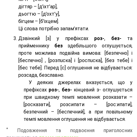
дігтяр – [д’іхт’ар],
дьогтю – [д’охт’у],
бігцем – [б’іхцем].
Ці слова потрібно запам’ятати.
Дзвінкий [з] у префіксах
роз-
,
без-
та
прийменнику
без
здебільшого оглушується,
проте можлива подвійна вимова: [безпeчно] і
[беспeчно] , [розпuска] і [роспuска], [без тeбе] і
[бес тeбе]. Перед [с] оглушення не відбувається:
розсада, безславно.
У деяких джерелах вказується, що у
префіксах
роз-
,
без-
кінцевий з- оглушується
при швидкому темпі мовлення: розказати –
[росказати], розсипати – [роc:ипати],
безпечний – [беспечний], а при повільному
темпі мовлення оглушення не відбувається.
*
Подовження та подвоєння приголосних