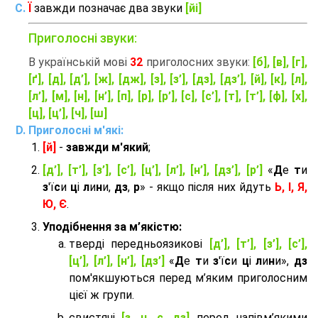
Ї
завжди позначає два звуки
[йі]
Приголосні звуки:
В українській мові
32
приголосних звуки:
[б], [в], [г],
[ґ], [д], [д’], [ж], [дж], [з], [з’], [дз], [дз’], [й], [к], [л],
[л’], [м], [н], [н’], [п], [р], [р’], [с], [с’], [т], [т’], [ф], [х],
[ц], [ц’], [ч], [ш]
Приголосні м'які:
[й]
-
завжди м'який
;
[д’], [т’], [з’], [с’], [ц’], [л’], [н’], [дз’], [р’]
«
Д
е
т
и
з
'ї
с
и
ц
і
л
и
н
и,
дз
,
р
» - якщо після них йдуть
Ь, І, Я,
Ю, Є
.
Уподібнення за м’якістю:
тверді передньоязикові
[д’], [т’], [з’], [с’],
[ц’], [л’], [н’], [дз’]
«
Д
е
т
и
з
'ї
с
и
ц
і
л
и
н
и»,
дз
пом'якшуються перед м’яким приголосним
цієї ж групи.
cвистячі
[з, ц, с, дз]
перед напівм’якими