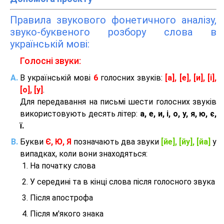
Правила звукового фонетичного аналізу,
звуко-буквеного розбору слова в
українській мові:
Голосні звуки:
В українській мові
6
голосних звуків:
[а], [е], [и], [і],
[о], [у]
.
Для передавання на письмі шести голосних звуків
використовують десять літер:
а, е, и, і, о, у, я, ю, є,
ї.
Букви
Є, Ю, Я
позначають два звуки
[йе], [йу], [йа]
у
випадках, коли вони знаходяться:
На початку слова
У середині та в кінці слова після голосного звука
Після апострофа
Після м'якого знака