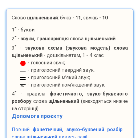
Слово
щільненький
: букв -
11
, звуків -
10
*
1
- букви.
*
2
-
звуки, транскрипція
слова
щільненький
.
*
3
-
звукова схема (звукова модель) слова
щільненький
- дошкільнятам, 1 - 4 клас
- голосний звук;
- приголосний твердий звук;
- приголосний м'який звук;
- приголосний пом'якшений звук;
пм
*
4
- правила
фонетичного, звуко-буквеного
розбору
слова
щільненький
(знаходяться нижче
на сторінці).
Допомога проєкту
Повний
фонетичний, звуко-буквений розбір
слова
щільненький
дивись далі!