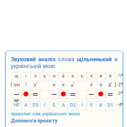
Звуковий аналіз
слова
щільненький
в
українській мові:
-1*
щ
і
л
ь
н
н
ь
к
и
й
е
’
’
’
[
шч
і
н
е
к
и
]
-2*
л
н
й
-3*
пм
-4*
HF
A
D2
I
E
A
D2
I
E
A
D1
правопис слів української мови
Допомога проєкту