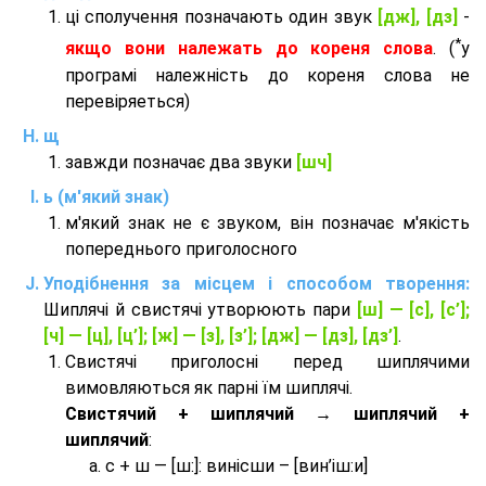
ці сполучення позначають один звук
[дж], [дз]
-
*
якщо вони належать до кореня слова
. (
у
програмі належність до кореня слова не
перевіряеться)
щ
завжди позначає два звуки
[шч]
ь (м'який знак)
м'який знак не є звуком, він позначає м'якість
попереднього приголосного
Уподібнення за місцем і способом творення:
Шиплячі й свистячі утворюють пари
[ш] — [c], [с’];
[ч] — [ц], [ц’]; [ж] — [з], [з’]; [дж] — [дз], [дз’]
.
Свистячі приголосні перед шиплячими
вимовляються як парні їм шиплячі.
Cвистячий + шиплячий → шиплячий +
шиплячий
:
с + ш — [ш:]: винісши – [вин’іш:и]