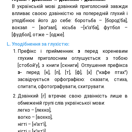
В українській мові дзвінкий приголосний завжди
впливає своєю дзвінкістю на попередній глухий і
уподібнює його до себе: боротьба – [бород’ба],
вокзал – [воґзал], кісьба –[к’із’ба], футбол –
[фудбол], отже – [одже].
Уподібнення за глухістю:
Префікс і прийменник
з
перед кореневим
глухим приголосним оглушується: з тобою
[стобой’у], з книги [скниги]. Оглушення префікса
з-
перед [к], [п], [т], [ф], [х] ("кафе птах")
засвідчується орфографією: сказати, стиха,
спитати, сфотографувати, схитрувати.
Дзвінкий [г] втрачає свою дзвінкість лише в
обмеженій групі слів української мови:
легко – [лехко],
вогко – [вохко],
нігті – [н’іхт’і],
кігті – [к’іхт’і],