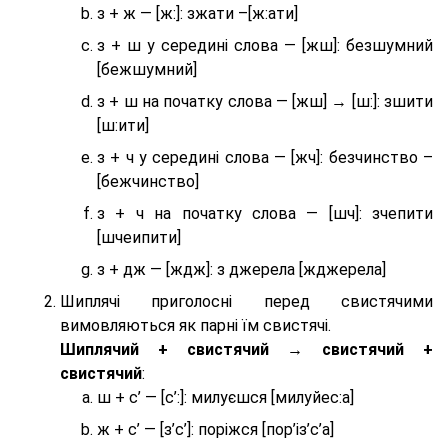
з + ж — [ж:]: зжати –[ж:ати]
з + ш у середині слова — [жш]: безшумний
[бежшумний]
з + ш на початку слова — [жш] → [ш:]: зшити
[ш:ити]
з + ч у середині слова — [жч]: безчинство –
[бежчинство]
з + ч на початку слова — [шч]: зчепити
[шчеипити]
з + дж — [ждж]: з джерела [жджерела]
Шиплячі приголосні перед свистячими
вимовляються як парні їм свистячі.
Шиплячий + свистячий → свистячий +
свистячий
:
ш + с’ — [с’:]: милуєшся [милуйес:а]
ж + с’ — [з’с’]: поріжся [пор’із’с’а]