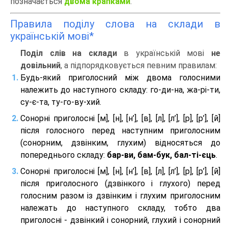
позначається
двома крапками
.
Правила поділу слова на склади в
українській мові*
Поділ слів на склади
в українській мові
не
довільний
, а підпорядковується певним правилам:
Будь-який приголосний між двома голосними
належить до наступного складу: го-ди-на, жа-рі-ти,
су-є-та, ту-го-ву-хий.
Сонорні приголосні [м], [н], [н’], [в], [л], [л’], [р], [р’], [й]
після голосного перед наступним приголосним
(сонорним, дзвінким, глухим) відносяться до
попереднього складу:
бар-ви, бам-бук, бал-ті-єць
.
Сонорні приголосні [м], [н], [н’], [в], [л], [л’], [р], [р’], [й]
після приголосного (дзвінкого і глухого) перед
голосним разом із дзвінким і глухим приголосним
належать до наступного складу, тобто два
приголосні - дзвінкий і сонорний, глухий і сонорний