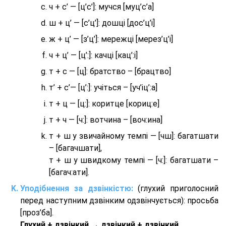
ч + с’ — [ц’с’]: мучся [муц’с’а]
ш + ц’ — [с’ц’]: дошці [дос’ц’і]
ж + ц’ — [з’ц’]: мережці [мерез’ц’і]
ч + ц’ — [ц’:]: качці [кац’:і]
т + с — [ц]: братство – [брaцтво]
т’ + с’— [ц’:]: учіться – [уч’іц’:a]
т + ц — [ц:]: коритце [кориц:е]
т + ч — [ч:]: вотчина – [вoч:ина]
т + ш у звичайному темпі — [чш]: багатшати
– [багачшати],
т + ш у швидкому темпі — [ч:]: багатшати –
[багач:ати].
Уподібнення за дзвінкістю:
(глухий приголосний
перед наступним дзвінким одзвінчується): просьба
[проз’ба].
Глухий + дзвінкий → дзвінкий + дзвінкий.