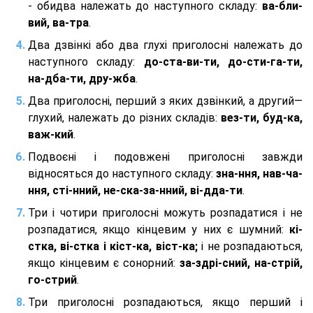
- обидва належать до наступного складу:
ва-бли-
вий, ва-тра
.
Два дзвінкі або два глухі приголосні належать до
наступного складу:
до-ста-ви-ти, до-сти-га-ти,
на-дба-ти, дру-жба
.
Два приголосні, перший з яких дзвінкий, а другий—
глухий, належать до різних складів:
вез-ти, буд-ка,
важ-кий
.
Подвоєні і подовжені приголосні завжди
відносяться до наступного складу:
зна-ння, нав-ча-
ння, сті-нний, не-ска-за-нний, ві-дда-ти
.
Три і чотири приголосні можуть розпадатися і не
розпадатися, якщо кінцевим у них є шумний:
кі-
стка, ві-стка і кіст-ка, віст-ка;
і не розпадаються,
якщо кінцевим є сонорний:
за-здрі-сний, на-стрій,
го-стрий
.
Три приголосні розпадаються, якщо перший і