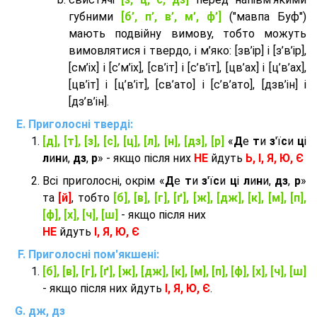
губними
[б’, п’, в’, м’, ф’]
("мавпа Буф")
мають подвійну вимову, тобто можуть
вимовлятися і твердо, і м’яко: [зв’ір] і [з’в’ір],
[см’іх] і [с’м’іх], [св’іт] і [с’в’іт], [цв’ах] і [ц’в’ах],
[цв’іт] і [ц’в’іт], [св’ато] і [с’в’ато], [дзв’iн] і
[дз’в’iн].
Приголосні тверді:
[д], [т], [з], [с], [ц], [л], [н], [дз], [р]
«
Д
е
т
и
з
'ї
с
и
ц
і
л
и
н
и,
дз
,
р
» - якщо після них
НЕ
йдуть
Ь, І, Я, Ю, Є
Всі приголосні, окрім «
Д
е
т
и
з
'ї
с
и
ц
і
л
и
н
и,
дз
,
р
»
та
[й]
, тобто
[б], [в], [г], [ґ], [ж], [дж], [к], [м], [п],
[ф], [х], [ч], [ш]
- якщо після них
НЕ
йдуть
І, Я, Ю, Є
Приголосні пом'якшені:
[б], [в], [г], [ґ], [ж], [дж], [к], [м], [п], [ф], [х], [ч], [ш]
- якщо після них йдуть
І, Я, Ю, Є
.
дж, дз