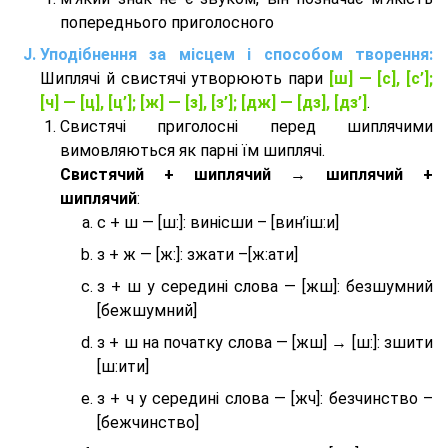
попереднього приголосного
Уподібнення за місцем і способом творення:
Шиплячі й свистячі утворюють пари
[ш] — [c], [с’];
[ч] — [ц], [ц’]; [ж] — [з], [з’]; [дж] — [дз], [дз’]
.
Свистячі приголосні перед шиплячими
вимовляються як парні їм шиплячі.
Cвистячий + шиплячий → шиплячий +
шиплячий
:
с + ш — [ш:]: винісши – [вин’іш:и]
з + ж — [ж:]: зжати –[ж:ати]
з + ш у середині слова — [жш]: безшумний
[бежшумний]
з + ш на початку слова — [жш] → [ш:]: зшити
[ш:ити]
з + ч у середині слова — [жч]: безчинство –
[бежчинство]