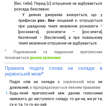
[бес тeбе]. Перед [с] оглушення не відбувається:
розсада, безславно.
У деяких джерелах вказується, що у
префіксах
роз-
,
без-
кінцевий з- оглушується
при швидкому темпі мовлення: розказати –
[росказати], розсипати – [роc:ипати],
безпечний – [беспечний], а при повільному
темпі мовлення оглушення не відбувається.
*
Подовження та подвоєння приголосних
позначається
двома крапками
.
Правила поділу слова на склади в
українській мові*
Поділ слів на склади
в українській мові
не
довільний
, а підпорядковується певним правилам:
Будь-який приголосний між двома голосними
належить до наступного складу: го-ди-на, жа-рі-ти,
су-є-та, ту-го-ву-хий.