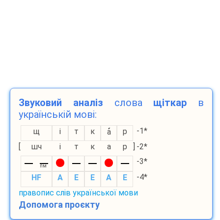
Звуковий аналіз
слова
щіткар
в
українській мові:
-1*
щ
і
т
к
р
а
[
шч
і
т
к
а
р
]
-2*
-3*
пм
-4*
HF
A
E
E
A
E
правопис слів української мови
Допомога проєкту