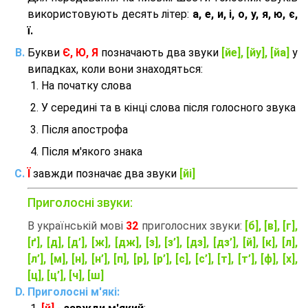
використовують десять літер:
а, е, и, і, о, у, я, ю, є,
ї.
Букви
Є, Ю, Я
позначають два звуки
[йе], [йу], [йа]
у
випадках, коли вони знаходяться:
На початку слова
У середині та в кінці слова після голосного звука
Після апострофа
Після м'якого знака
Ї
завжди позначає два звуки
[йі]
Приголосні звуки:
В українській мові
32
приголосних звуки:
[б], [в], [г],
[ґ], [д], [д’], [ж], [дж], [з], [з’], [дз], [дз’], [й], [к], [л],
[л’], [м], [н], [н’], [п], [р], [р’], [с], [с’], [т], [т’], [ф], [х],
[ц], [ц’], [ч], [ш]
Приголосні м'які: