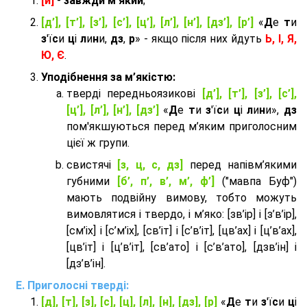
[й]
-
завжди м'який
;
[д’], [т’], [з’], [с’], [ц’], [л’], [н’], [дз’], [р’]
«
Д
е
т
и
з
'ї
с
и
ц
і
л
и
н
и,
дз
,
р
» - якщо після них йдуть
Ь, І, Я,
Ю, Є
.
Уподібнення за м’якістю:
тверді передньоязикові
[д’], [т’], [з’], [с’],
[ц’], [л’], [н’], [дз’]
«
Д
е
т
и
з
'ї
с
и
ц
і
л
и
н
и»,
дз
пом'якшуються перед м’яким приголосним
цієї ж групи.
cвистячі
[з, ц, с, дз]
перед напівм’якими
губними
[б’, п’, в’, м’, ф’]
("мавпа Буф")
мають подвійну вимову, тобто можуть
вимовлятися і твердо, і м’яко: [зв’ір] і [з’в’ір],
[см’іх] і [с’м’іх], [св’іт] і [с’в’іт], [цв’ах] і [ц’в’ах],
[цв’іт] і [ц’в’іт], [св’ато] і [с’в’ато], [дзв’iн] і
[дз’в’iн].
Приголосні тверді:
[д], [т], [з], [с], [ц], [л], [н], [дз], [р]
«
Д
е
т
и
з
'ї
с
и
ц
і