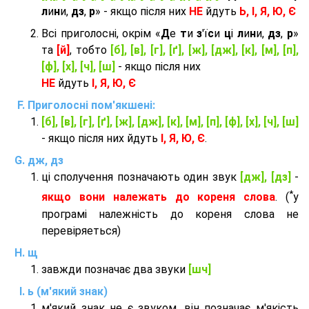
л
и
н
и,
дз
,
р
» - якщо після них
НЕ
йдуть
Ь, І, Я, Ю, Є
Всі приголосні, окрім «
Д
е
т
и
з
'ї
с
и
ц
і
л
и
н
и,
дз
,
р
»
та
[й]
, тобто
[б], [в], [г], [ґ], [ж], [дж], [к], [м], [п],
[ф], [х], [ч], [ш]
- якщо після них
НЕ
йдуть
І, Я, Ю, Є
Приголосні пом'якшені:
[б], [в], [г], [ґ], [ж], [дж], [к], [м], [п], [ф], [х], [ч], [ш]
- якщо після них йдуть
І, Я, Ю, Є
.
дж, дз
ці сполучення позначають один звук
[дж], [дз]
-
*
якщо вони належать до кореня слова
. (
у
програмі належність до кореня слова не
перевіряеться)
щ
завжди позначає два звуки
[шч]
ь (м'який знак)
м'який знак не є звуком, він позначає м'якість