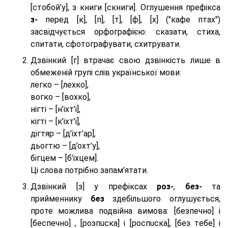
[стобой’у], з книги [скниги]. Оглушення префікса
з-
перед [к], [п], [т], [ф], [х] ("кафе птах")
засвідчується орфографією: сказати, стиха,
спитати, сфотографувати, схитрувати.
Дзвінкий [г] втрачає свою дзвінкість лише в
обмеженій групі слів української мови:
легко – [лехко],
вогко – [вохко],
нігті – [н’іхт’і],
кігті – [к’іхт’і],
дігтяр – [д’іхт’ар],
дьогтю – [д’охт’у],
бігцем – [б’іхцем].
Ці слова потрібно запам’ятати.
Дзвінкий [з] у префіксах
роз-
,
без-
та
прийменнику
без
здебільшого оглушується,
проте можлива подвійна вимова: [безпeчно] і
[беспeчно] , [розпuска] і [роспuска], [без тeбе] і