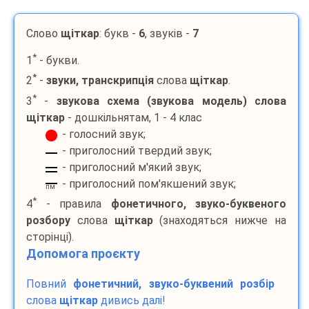
Слово
щіткар
: букв -
6
, звуків -
7
*
1
- букви.
*
2
-
звуки, транскрипція
слова
щіткар
.
*
3
-
звукова схема (звукова модель) слова
щіткар
- дошкільнятам, 1 - 4 клас
- голосний звук;
- приголосний твердий звук;
- приголосний м'який звук;
- приголосний пом'якшений звук;
пм
*
4
- правила
фонетичного, звуко-буквеного
розбору
слова
щіткар
(знаходяться нижче на
сторінці).
Допомога проєкту
Повний
фонетичний, звуко-буквений розбір
слова
щіткар
дивись далі!