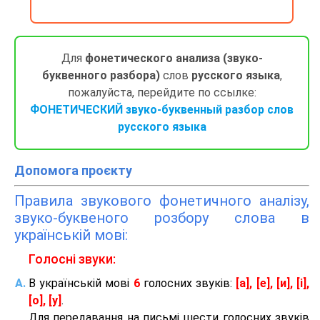
Для
фонетического анализа (звуко-
буквенного разбора)
слов
русского языка
,
пожалуйста, перейдите по ссылке:
ФОНЕТИЧЕСКИЙ звуко-буквенный разбор слов
русского языка
Допомога проєкту
Правила звукового фонетичного аналізу,
звуко-буквеного розбору слова в
українській мові:
Голосні звуки:
В українській мові
6
голосних звуків:
[а], [е], [и], [і],
[о], [у]
.
Для передавання на письмі шести голосних звуків