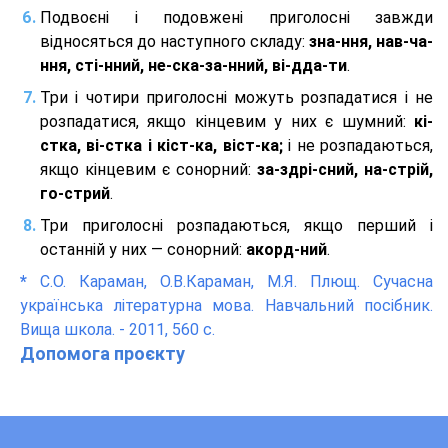
Подвоєні і подовжені приголосні завжди
відносяться до наступного складу:
зна-ння, нав-ча-
ння, сті-нний, не-ска-за-нний, ві-дда-ти
.
Три і чотири приголосні можуть розпадатися і не
розпадатися, якщо кінцевим у них є шумний:
кі-
стка, ві-стка і кіст-ка, віст-ка;
і не розпадаються,
якщо кінцевим є сонорний:
за-здрі-сний, на-стрій,
го-стрий
.
Три приголосні розпадаються, якщо перший і
останній у них — сонорний:
акорд-ний
.
*
С.О. Караман, О.В.Караман, М.Я. Плющ. Сучасна
українська літературна мова. Навчальний посібник.
Вища школа. - 2011, 560 с.
Допомога проєкту