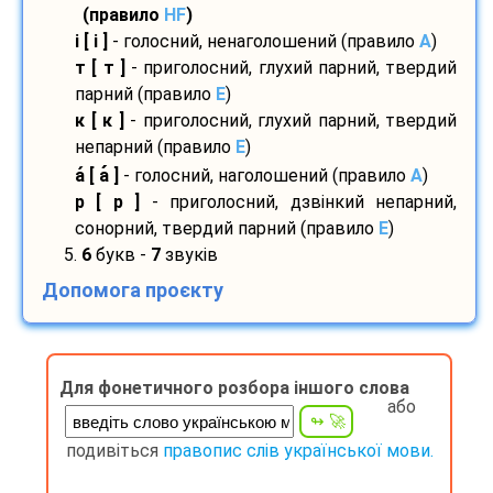
(правило
HF
)
і [ і ]
- голосний, ненаголошений (правило
A
)
т [ т ]
- приголосний, глухий парний, твердий
парний (правило
E
)
к [ к ]
- приголосний, глухий парний, твердий
непарний (правило
E
)
а
[ а
]
- голосний, наголошений (правило
A
)
р [ р ]
- приголосний, дзвінкий непарний,
сонорний, твердий парний (правило
E
)
5.
6
букв -
7
звуків
Допомога проєкту
Для фонетичного розбора іншого слова
або
подивіться
правопис слів української мови.