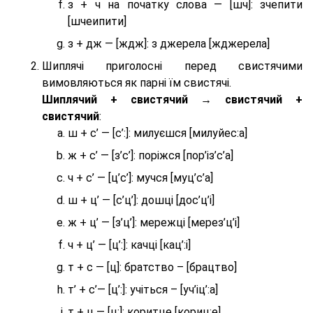
з + ч на початку слова — [шч]: зчепити
[шчеипити]
з + дж — [ждж]: з джерела [жджерела]
Шиплячі приголосні перед свистячими
вимовляються як парні їм свистячі.
Шиплячий + свистячий → свистячий +
свистячий
:
ш + с’ — [с’:]: милуєшся [милуйес:а]
ж + с’ — [з’с’]: поріжся [пор’із’с’а]
ч + с’ — [ц’с’]: мучся [муц’с’а]
ш + ц’ — [с’ц’]: дошці [дос’ц’і]
ж + ц’ — [з’ц’]: мережці [мерез’ц’і]
ч + ц’ — [ц’:]: качці [кац’:і]
т + с — [ц]: братство – [брaцтво]
т’ + с’— [ц’:]: учіться – [уч’іц’:a]
т + ц — [ц:]: коритце [кориц:е]