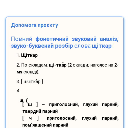
Допомога проєкту
Повний
фонетичний звуковий аналіз,
звуко-буквений розбір
слова
щіткар
:
1.
Щіткар
2. По складам:
щі-
тка
р
(
2
склади; наголос на
2-
му
складі).
3. [ шчітка
р ]
4.
⟨
щ
[ ш ] – приголосний, глухий парний,
твердий парний
[ ч ]– приголосний, глухий парний,
пом'якшений парний