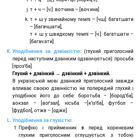
т + ч — [ч:]: вотчина – [вoч:ина]
т + ш у звичайному темпі — [чш]: багатшати
– [багачшати],
т + ш у швидкому темпі — [ч:]: багатшати –
[багач:ати].
Уподібнення за дзвінкістю:
(глухий приголосний
перед наступним дзвінким одзвінчується): просьба
[проз’ба].
Глухий + дзвінкий → дзвінкий + дзвінкий.
В українській мові дзвінкий приголосний завжди
впливає своєю дзвінкістю на попередній глухий і
уподібнює його до себе: боротьба – [бород’ба],
вокзал – [воґзал], кісьба –[к’із’ба], футбол –
[фудбол], отже – [одже].
Уподібнення за глухістю:
Префікс і прийменник
з
перед кореневим
глухим приголосним оглушується: з тобою