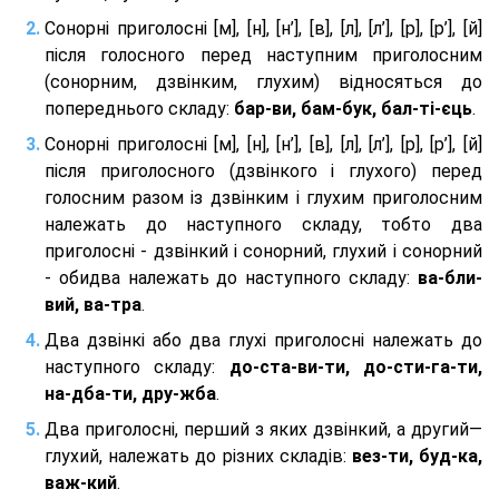
Сонорні приголосні [м], [н], [н’], [в], [л], [л’], [р], [р’], [й]
після голосного перед наступним приголосним
(сонорним, дзвінким, глухим) відносяться до
попереднього складу:
бар-ви, бам-бук, бал-ті-єць
.
Сонорні приголосні [м], [н], [н’], [в], [л], [л’], [р], [р’], [й]
після приголосного (дзвінкого і глухого) перед
голосним разом із дзвінким і глухим приголосним
належать до наступного складу, тобто два
приголосні - дзвінкий і сонорний, глухий і сонорний
- обидва належать до наступного складу:
ва-бли-
вий, ва-тра
.
Два дзвінкі або два глухі приголосні належать до
наступного складу:
до-ста-ви-ти, до-сти-га-ти,
на-дба-ти, дру-жба
.
Два приголосні, перший з яких дзвінкий, а другий—
глухий, належать до різних складів:
вез-ти, буд-ка,
важ-кий
.