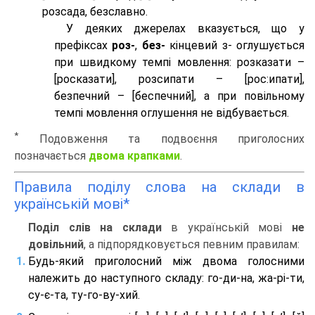
розсада, безславно.
У деяких джерелах вказується, що у
префіксах
роз-
,
без-
кінцевий з- оглушується
при швидкому темпі мовлення: розказати –
[росказати], розсипати – [роc:ипати],
безпечний – [беспечний], а при повільному
темпі мовлення оглушення не відбувається.
*
Подовження та подвоєння приголосних
позначається
двома крапками
.
Правила поділу слова на склади в
українській мові*
Поділ слів на склади
в українській мові
не
довільний
, а підпорядковується певним правилам:
Будь-який приголосний між двома голосними
належить до наступного складу: го-ди-на, жа-рі-ти,
су-є-та, ту-го-ву-хий.