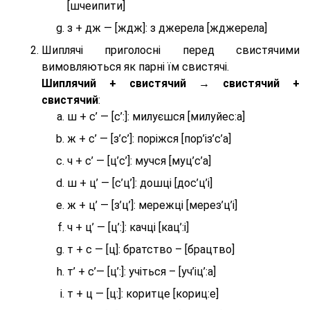
[шчеипити]
з + дж — [ждж]: з джерела [жджерела]
Шиплячі приголосні перед свистячими
вимовляються як парні їм свистячі.
Шиплячий + свистячий → свистячий +
свистячий
:
ш + с’ — [с’:]: милуєшся [милуйес:а]
ж + с’ — [з’с’]: поріжся [пор’із’с’а]
ч + с’ — [ц’с’]: мучся [муц’с’а]
ш + ц’ — [с’ц’]: дошці [дос’ц’і]
ж + ц’ — [з’ц’]: мережці [мерез’ц’і]
ч + ц’ — [ц’:]: качці [кац’:і]
т + с — [ц]: братство – [брaцтво]
т’ + с’— [ц’:]: учіться – [уч’іц’:a]
т + ц — [ц:]: коритце [кориц:е]