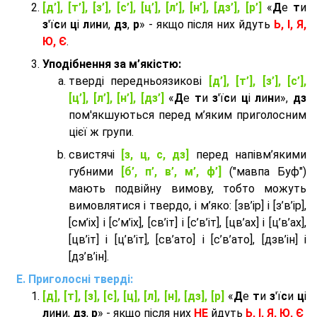
[д’], [т’], [з’], [с’], [ц’], [л’], [н’], [дз’], [р’]
«
Д
е
т
и
з
'ї
с
и
ц
і
л
и
н
и,
дз
,
р
» - якщо після них йдуть
Ь, І, Я,
Ю, Є
.
Уподібнення за м’якістю:
тверді передньоязикові
[д’], [т’], [з’], [с’],
[ц’], [л’], [н’], [дз’]
«
Д
е
т
и
з
'ї
с
и
ц
і
л
и
н
и»,
дз
пом'якшуються перед м’яким приголосним
цієї ж групи.
cвистячі
[з, ц, с, дз]
перед напівм’якими
губними
[б’, п’, в’, м’, ф’]
("мавпа Буф")
мають подвійну вимову, тобто можуть
вимовлятися і твердо, і м’яко: [зв’ір] і [з’в’ір],
[см’іх] і [с’м’іх], [св’іт] і [с’в’іт], [цв’ах] і [ц’в’ах],
[цв’іт] і [ц’в’іт], [св’ато] і [с’в’ато], [дзв’iн] і
[дз’в’iн].
Приголосні тверді:
[д], [т], [з], [с], [ц], [л], [н], [дз], [р]
«
Д
е
т
и
з
'ї
с
и
ц
і
л
и
н
и,
дз
,
р
» - якщо після них
НЕ
йдуть
Ь, І, Я, Ю, Є