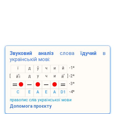
Звуковий аналіз
слова
їдучий
в
українській мові:
-1*
ї
д
ч
и
й
у
’
’
[
д
у
ч
и
]
-2*
й
і
й
-3*
-4*
С
E
A
E
A
D1
правопис слів української мови
Допомога проєкту