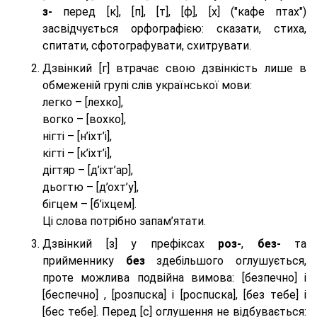
з-
перед [к], [п], [т], [ф], [х] ("кафе птах")
засвідчується орфографією: сказати, стиха,
спитати, сфотографувати, схитрувати.
Дзвінкий [г] втрачає свою дзвінкість лише в
обмеженій групі слів української мови:
легко – [лехко],
вогко – [вохко],
нігті – [н’іхт’і],
кігті – [к’іхт’і],
дігтяр – [д’іхт’ар],
дьогтю – [д’охт’у],
бігцем – [б’іхцем].
Ці слова потрібно запам’ятати.
Дзвінкий [з] у префіксах
роз-
,
без-
та
прийменнику
без
здебільшого оглушується,
проте можлива подвійна вимова: [безпeчно] і
[беспeчно] , [розпuска] і [роспuска], [без тeбе] і
[бес тeбе]. Перед [с] оглушення не відбувається: