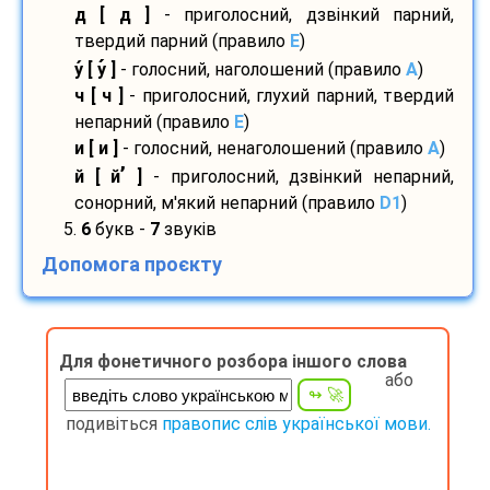
д [ д ]
- приголосний, дзвінкий парний,
твердий парний (правило
E
)
у
[ у
]
- голосний, наголошений (правило
A
)
ч [ ч ]
- приголосний, глухий парний, твердий
непарний (правило
E
)
и [ и ]
- голосний, ненаголошений (правило
A
)
’
й [ й
]
- приголосний, дзвінкий непарний,
сонорний, м'який непарний (правило
D1
)
5.
6
букв -
7
звуків
Допомога проєкту
Для фонетичного розбора іншого слова
або
подивіться
правопис слів української мови.