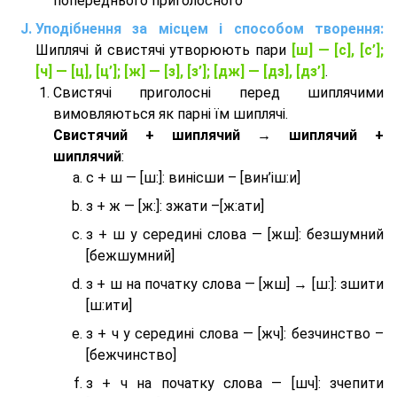
попереднього приголосного
Уподібнення за місцем і способом творення:
Шиплячі й свистячі утворюють пари
[ш] — [c], [с’];
[ч] — [ц], [ц’]; [ж] — [з], [з’]; [дж] — [дз], [дз’]
.
Свистячі приголосні перед шиплячими
вимовляються як парні їм шиплячі.
Cвистячий + шиплячий → шиплячий +
шиплячий
:
с + ш — [ш:]: винісши – [вин’іш:и]
з + ж — [ж:]: зжати –[ж:ати]
з + ш у середині слова — [жш]: безшумний
[бежшумний]
з + ш на початку слова — [жш] → [ш:]: зшити
[ш:ити]
з + ч у середині слова — [жч]: безчинство –
[бежчинство]
з + ч на початку слова — [шч]: зчепити