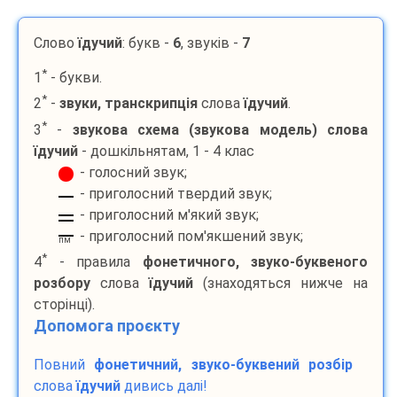
Слово
їдучий
: букв -
6
, звуків -
7
*
1
- букви.
*
2
-
звуки, транскрипція
слова
їдучий
.
*
3
-
звукова схема (звукова модель) слова
їдучий
- дошкільнятам, 1 - 4 клас
- голосний звук;
- приголосний твердий звук;
- приголосний м'який звук;
- приголосний пом'якшений звук;
пм
*
4
- правила
фонетичного, звуко-буквеного
розбору
слова
їдучий
(знаходяться нижче на
сторінці).
Допомога проєкту
Повний
фонетичний, звуко-буквений розбір
слова
їдучий
дивись далі!