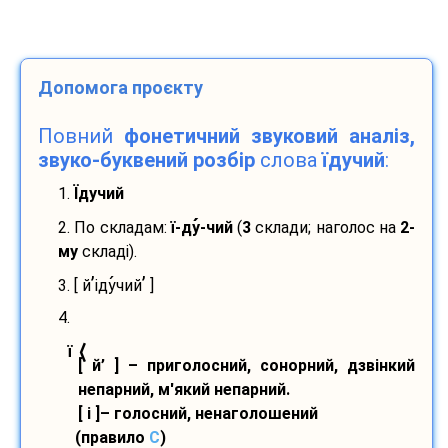
Допомога проєкту
Повний
фонетичний звуковий аналіз,
звуко-буквений розбір
слова
їдучий
:
1.
Їдучий
2. По складам:
ї-
ду
-
чий
(
3
склади; наголос на
2-
му
складі).
’
’
3. [ й
іду
чий
]
4.
⟨
ї
[ й’ ] – приголосний, сонорний, дзвінкий
непарний, м'який непарний.
[ і ]– голосний, ненаголошений
(правило
С
)