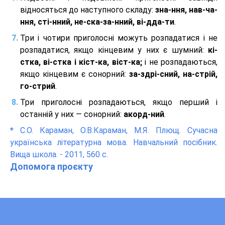
відносяться до наступного складу:
зна-ння, нав-ча-
ння, сті-нний, не-ска-за-нний, ві-дда-ти
.
Три і чотири приголосні можуть розпадатися і не
розпадатися, якщо кінцевим у них є шумний:
кі-
стка, ві-стка і кіст-ка, віст-ка;
і не розпадаються,
якщо кінцевим є сонорний:
за-здрі-сний, на-стрій,
го-стрий
.
Три приголосні розпадаються, якщо перший і
останній у них — сонорний:
акорд-ний
.
*
С.О. Караман, О.В.Караман, М.Я. Плющ. Сучасна
українська літературна мова. Навчальний посібник.
Вища школа. - 2011, 560 с.
Допомога проєкту