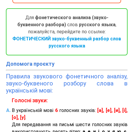
Для
фонетического анализа (звуко-
буквенного разбора)
слов
русского языка
,
пожалуйста, перейдите по ссылке:
ФОНЕТИЧЕСКИЙ звуко-буквенный разбор слов
русского языка
Допомога проєкту
Правила звукового фонетичного аналізу,
звуко-буквеного розбору слова в
українській мові:
Голосні звуки:
В українській мові
6
голосних звуків:
[а], [е], [и], [і],
[о], [у]
.
Для передавання на письмі шести голосних звуків
використовують десять літер:
а, е, и, і, о, у, я, ю, є,