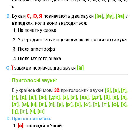
ї.
Букви
Є, Ю, Я
позначають два звуки
[йе], [йу], [йа]
у
випадках, коли вони знаходяться:
На початку слова
У середині та в кінці слова після голосного звука
Після апострофа
Після м'якого знака
Ї
завжди позначає два звуки
[йі]
Приголосні звуки:
В українській мові
32
приголосних звуки:
[б], [в], [г],
[ґ], [д], [д’], [ж], [дж], [з], [з’], [дз], [дз’], [й], [к], [л],
[л’], [м], [н], [н’], [п], [р], [р’], [с], [с’], [т], [т’], [ф], [х],
[ц], [ц’], [ч], [ш]
Приголосні м'які:
[й]
-
завжди м'який
;