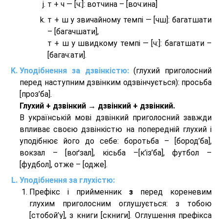
т + ч — [ч:]: вотчина – [вoч:ина]
т + ш у звичайному темпі — [чш]: багатшати
– [багачшати],
т + ш у швидкому темпі — [ч:]: багатшати –
[багач:ати].
Уподібнення за дзвінкістю:
(глухий приголосний
перед наступним дзвінким одзвінчується): просьба
[проз’ба].
Глухий + дзвінкий → дзвінкий + дзвінкий.
В українській мові дзвінкий приголосний завжди
впливає своєю дзвінкістю на попередній глухий і
уподібнює його до себе: боротьба – [бород’ба],
вокзал – [воґзал], кісьба –[к’із’ба], футбол –
[фудбол], отже – [одже].
Уподібнення за глухістю:
Префікс і прийменник
з
перед кореневим
глухим приголосним оглушується: з тобою
[стобой’у], з книги [скниги]. Оглушення префікса