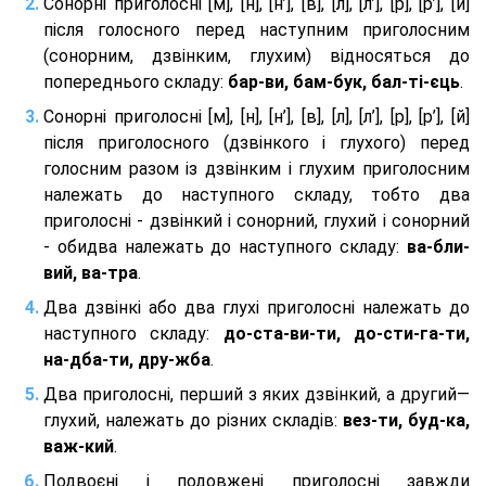
Сонорні приголосні [м], [н], [н’], [в], [л], [л’], [р], [р’], [й]
після голосного перед наступним приголосним
(сонорним, дзвінким, глухим) відносяться до
попереднього складу:
бар-ви, бам-бук, бал-ті-єць
.
Сонорні приголосні [м], [н], [н’], [в], [л], [л’], [р], [р’], [й]
після приголосного (дзвінкого і глухого) перед
голосним разом із дзвінким і глухим приголосним
належать до наступного складу, тобто два
приголосні - дзвінкий і сонорний, глухий і сонорний
- обидва належать до наступного складу:
ва-бли-
вий, ва-тра
.
Два дзвінкі або два глухі приголосні належать до
наступного складу:
до-ста-ви-ти, до-сти-га-ти,
на-дба-ти, дру-жба
.
Два приголосні, перший з яких дзвінкий, а другий—
глухий, належать до різних складів:
вез-ти, буд-ка,
важ-кий
.
Подвоєні і подовжені приголосні завжди