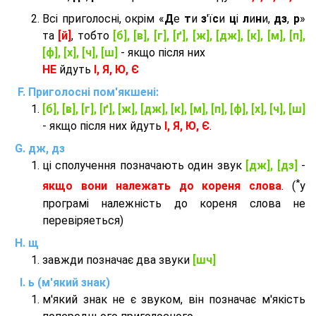
Всі приголосні, окрім «
Д
е
т
и
з
'ї
с
и
ц
і
л
и
н
и,
дз
,
р
»
та
[й]
, тобто
[б], [в], [г], [ґ], [ж], [дж], [к], [м], [п],
[ф], [х], [ч], [ш]
- якщо після них
НЕ
йдуть
І, Я, Ю, Є
Приголосні пом'якшені:
[б], [в], [г], [ґ], [ж], [дж], [к], [м], [п], [ф], [х], [ч], [ш]
- якщо після них йдуть
І, Я, Ю, Є
.
дж, дз
ці сполучення позначають один звук
[дж], [дз]
-
*
якщо вони належать до кореня слова
. (
у
програмі належність до кореня слова не
перевіряеться)
щ
завжди позначає два звуки
[шч]
ь (м'який знак)
м'який знак не є звуком, він позначає м'якість