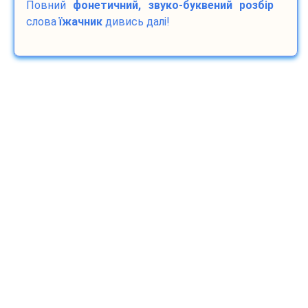
Повний
фонетичний, звуко-буквений розбір
слова
їжачник
дивись далі!