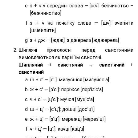
з + ч у середині слова — [жч]: безчинство –
[бежчинство]
з + ч на початку слова — [шч]: зчепити
[шчеипити]
з + дж — [ждж]: з джерела [жджерела]
Шиплячі приголосні перед свистячими
вимовляються як парні їм свистячі.
Шиплячий + свистячий → свистячий +
свистячий
:
ш + с’ — [с’:]: милуєшся [милуйес:а]
ж + с’ — [з’с’]: поріжся [пор’із’с’а]
ч + с’ — [ц’с’]: мучся [муц’с’а]
ш + ц’ — [с’ц’]: дошці [дос’ц’і]
ж + ц’ — [з’ц’]: мережці [мерез’ц’і]
ч + ц’ — [ц’:]: качці [кац’:і]