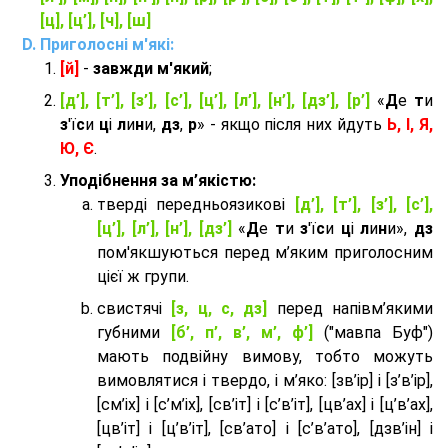
[ц], [ц’], [ч], [ш]
Приголосні м'які:
[й]
-
завжди м'який
;
[д’], [т’], [з’], [с’], [ц’], [л’], [н’], [дз’], [р’]
«
Д
е
т
и
з
'ї
с
и
ц
і
л
и
н
и,
дз
,
р
» - якщо після них йдуть
Ь, І, Я,
Ю, Є
.
Уподібнення за м’якістю:
тверді передньоязикові
[д’], [т’], [з’], [с’],
[ц’], [л’], [н’], [дз’]
«
Д
е
т
и
з
'ї
с
и
ц
і
л
и
н
и»,
дз
пом'якшуються перед м’яким приголосним
цієї ж групи.
cвистячі
[з, ц, с, дз]
перед напівм’якими
губними
[б’, п’, в’, м’, ф’]
("мавпа Буф")
мають подвійну вимову, тобто можуть
вимовлятися і твердо, і м’яко: [зв’ір] і [з’в’ір],
[см’іх] і [с’м’іх], [св’іт] і [с’в’іт], [цв’ах] і [ц’в’ах],
[цв’іт] і [ц’в’іт], [св’ато] і [с’в’ато], [дзв’iн] і