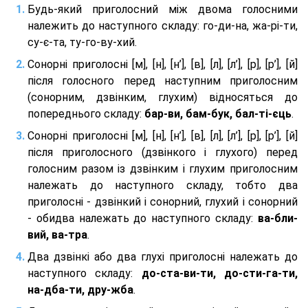
Будь-який приголосний між двома голосними
належить до наступного складу: го-ди-на, жа-рі-ти,
су-є-та, ту-го-ву-хий.
Сонорні приголосні [м], [н], [н’], [в], [л], [л’], [р], [р’], [й]
після голосного перед наступним приголосним
(сонорним, дзвінким, глухим) відносяться до
попереднього складу:
бар-ви, бам-бук, бал-ті-єць
.
Сонорні приголосні [м], [н], [н’], [в], [л], [л’], [р], [р’], [й]
після приголосного (дзвінкого і глухого) перед
голосним разом із дзвінким і глухим приголосним
належать до наступного складу, тобто два
приголосні - дзвінкий і сонорний, глухий і сонорний
- обидва належать до наступного складу:
ва-бли-
вий, ва-тра
.
Два дзвінкі або два глухі приголосні належать до
наступного складу:
до-ста-ви-ти, до-сти-га-ти,
на-дба-ти, дру-жба
.