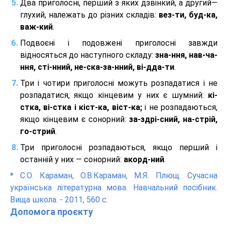
Два приголосні, перший з яких дзвінкий, а другий—
глухий, належать до різних складів:
вез-ти, буд-ка,
важ-кий
.
Подвоєні і подовжені приголосні завжди
відносяться до наступного складу:
зна-ння, нав-ча-
ння, сті-нний, не-ска-за-нний, ві-дда-ти
.
Три і чотири приголосні можуть розпадатися і не
розпадатися, якщо кінцевим у них є шумний:
кі-
стка, ві-стка і кіст-ка, віст-ка;
і не розпадаються,
якщо кінцевим є сонорний:
за-здрі-сний, на-стрій,
го-стрий
.
Три приголосні розпадаються, якщо перший і
останній у них — сонорний:
акорд-ний
.
*
С.О. Караман, О.В.Караман, М.Я. Плющ. Сучасна
українська літературна мова. Навчальний посібник.
Вища школа. - 2011, 560 с.
Допомога проєкту