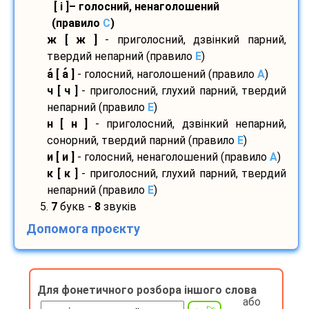
[ і ]– голосний, ненаголошений
(правило
С
)
ж [ ж ]
- приголосний, дзвінкий парний,
твердий непарний (правило
E
)
а
[ а
]
- голосний, наголошений (правило
A
)
ч [ ч ]
- приголосний, глухий парний, твердий
непарний (правило
E
)
н [ н ]
- приголосний, дзвінкий непарний,
сонорний, твердий парний (правило
E
)
и [ и ]
- голосний, ненаголошений (правило
A
)
к [ к ]
- приголосний, глухий парний, твердий
непарний (правило
E
)
5.
7
букв -
8
звуків
Допомога проєкту
Для фонетичного розбора іншого слова
або