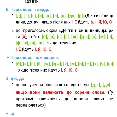
[дз’в’iн].
Приголосні тверді:
[д], [т], [з], [с], [ц], [л], [н], [дз], [р]
«
Д
е
т
и
з
'ї
с
и
ц
і
л
и
н
и,
дз
,
р
» - якщо після них
НЕ
йдуть
Ь, І, Я, Ю, Є
Всі приголосні, окрім «
Д
е
т
и
з
'ї
с
и
ц
і
л
и
н
и,
дз
,
р
»
та
[й]
, тобто
[б], [в], [г], [ґ], [ж], [дж], [к], [м], [п],
[ф], [х], [ч], [ш]
- якщо після них
НЕ
йдуть
І, Я, Ю, Є
Приголосні пом'якшені:
[б], [в], [г], [ґ], [ж], [дж], [к], [м], [п], [ф], [х], [ч], [ш]
- якщо після них йдуть
І, Я, Ю, Є
.
дж, дз
ці сполучення позначають один звук
[дж], [дз]
-
*
якщо вони належать до кореня слова
. (
у
програмі належність до кореня слова не
перевіряеться)
щ