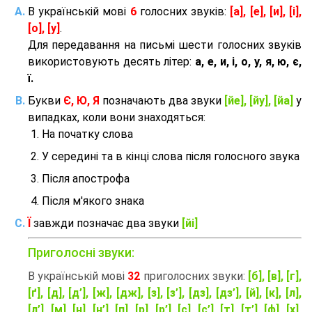
В українській мові
6
голосних звуків:
[а], [е], [и], [і],
[о], [у]
.
Для передавання на письмі шести голосних звуків
використовують десять літер:
а, е, и, і, о, у, я, ю, є,
ї.
Букви
Є, Ю, Я
позначають два звуки
[йе], [йу], [йа]
у
випадках, коли вони знаходяться:
На початку слова
У середині та в кінці слова після голосного звука
Після апострофа
Після м'якого знака
Ї
завжди позначає два звуки
[йі]
Приголосні звуки:
В українській мові
32
приголосних звуки:
[б], [в], [г],
[ґ], [д], [д’], [ж], [дж], [з], [з’], [дз], [дз’], [й], [к], [л],
[л’], [м], [н], [н’], [п], [р], [р’], [с], [с’], [т], [т’], [ф], [х],