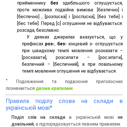
прийменнику
без
здебільшого оглушується,
проте можлива подвійна вимова: [безпeчно] і
[беспeчно] , [розпuска] і [роспuска], [без тeбе] і
[бес тeбе]. Перед [с] оглушення не відбувається:
розсада, безславно.
У деяких джерелах вказується, що у
префіксах
роз-
,
без-
кінцевий з- оглушується
при швидкому темпі мовлення: розказати –
[росказати], розсипати – [роc:ипати],
безпечний – [беспечний], а при повільному
темпі мовлення оглушення не відбувається.
*
Подовження та подвоєння приголосних
позначається
двома крапками
.
Правила поділу слова на склади в
українській мові*
Поділ слів на склади
в українській мові
не
довільний
, а підпорядковується певним правилам: