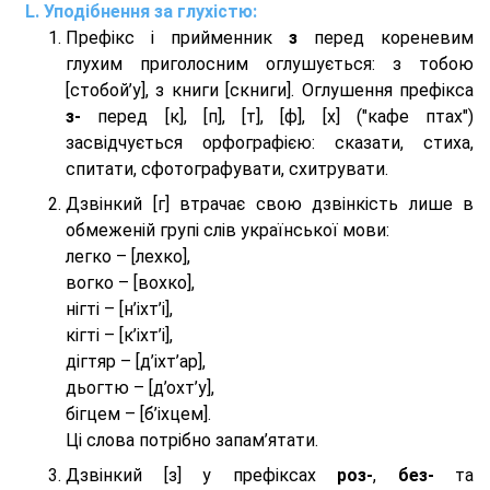
Уподібнення за глухістю:
Префікс і прийменник
з
перед кореневим
глухим приголосним оглушується: з тобою
[стобой’у], з книги [скниги]. Оглушення префікса
з-
перед [к], [п], [т], [ф], [х] ("кафе птах")
засвідчується орфографією: сказати, стиха,
спитати, сфотографувати, схитрувати.
Дзвінкий [г] втрачає свою дзвінкість лише в
обмеженій групі слів української мови:
легко – [лехко],
вогко – [вохко],
нігті – [н’іхт’і],
кігті – [к’іхт’і],
дігтяр – [д’іхт’ар],
дьогтю – [д’охт’у],
бігцем – [б’іхцем].
Ці слова потрібно запам’ятати.
Дзвінкий [з] у префіксах
роз-
,
без-
та