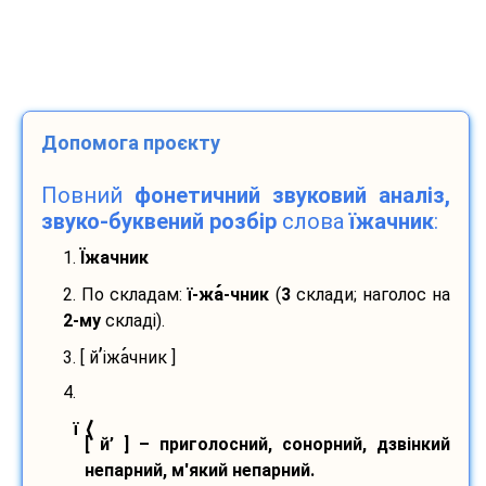
Допомога проєкту
Повний
фонетичний звуковий аналіз,
звуко-буквений розбір
слова
їжачник
:
1.
Їжачник
2. По складам:
ї-
жа
-
чник
(
3
склади; наголос на
2-му
складі).
’
3. [ й
іжа
чник ]
4.
⟨
ї
[ й’ ] – приголосний, сонорний, дзвінкий
непарний, м'який непарний.