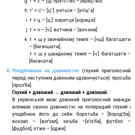
т + с — [ц]: братство – [брaцтво]
т’ + с’— [ц’:]: учіться – [уч’іц’:a]
т + ц — [ц:]: коритце [кориц:е]
т + ч — [ч:]: вотчина – [вoч:ина]
т + ш у звичайному темпі — [чш]: багатшати
– [багачшати],
т + ш у швидкому темпі — [ч:]: багатшати –
[багач:ати].
Уподібнення за дзвінкістю:
(глухий приголосний
перед наступним дзвінким одзвінчується): просьба
[проз’ба].
Глухий + дзвінкий → дзвінкий + дзвінкий.
В українській мові дзвінкий приголосний завжди
впливає своєю дзвінкістю на попередній глухий і
уподібнює його до себе: боротьба – [бород’ба],
вокзал – [воґзал], кісьба –[к’із’ба], футбол –
[фудбол], отже – [одже].