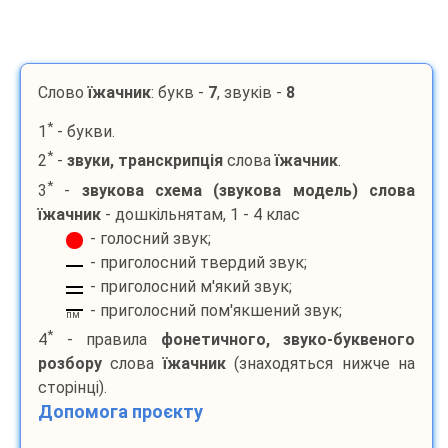
Слово
їжачник
: букв -
7
, звуків -
8
*
1
- букви.
*
2
-
звуки, транскрипція
слова
їжачник
.
*
3
-
звукова схема (звукова модель) слова
їжачник
- дошкільнятам, 1 - 4 клас
- голосний звук;
- приголосний твердий звук;
- приголосний м'який звук;
- приголосний пом'якшений звук;
пм
*
4
- правила
фонетичного, звуко-буквеного
розбору
слова
їжачник
(знаходяться нижче на
сторінці).
Допомога проєкту