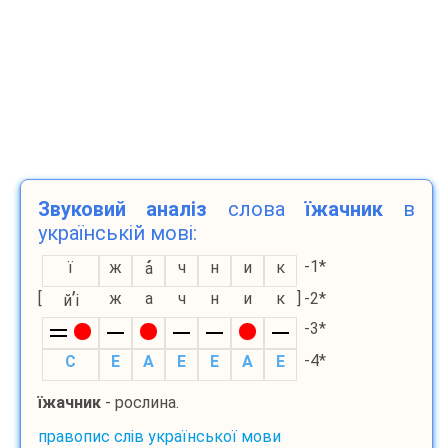
Звуковий аналіз
слова
їжачник
в
українській мові:
-1*
ї
ж
ч
н
и
к
а
’
[
ж
а
ч
н
и
к
]
-2*
й
і
-3*
-4*
С
E
A
E
E
A
E
їжачник
- рослина.
правопис слів української мови