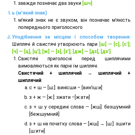
завжди позначає два звуки
[шч]
ь (м'який знак)
м'який знак не є звуком, він позначає м'якість
попереднього приголосного
Уподібнення за місцем і способом творення:
Шиплячі й свистячі утворюють пари
[ш] — [c], [с’];
[ч] — [ц], [ц’]; [ж] — [з], [з’]; [дж] — [дз], [дз’]
.
Свистячі приголосні перед шиплячими
вимовляються як парні їм шиплячі.
Cвистячий + шиплячий → шиплячий +
шиплячий
:
с + ш — [ш:]: винісши – [вин’іш:и]
з + ж — [ж:]: зжати –[ж:ати]
з + ш у середині слова — [жш]: безшумний
[бежшумний]
з + ш на початку слова — [жш] → [ш:]: зшити
[ш:ити]