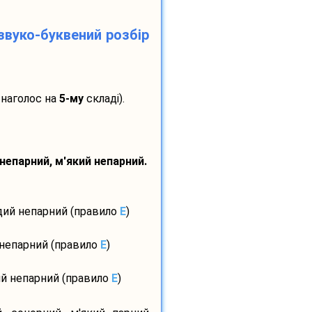
звуко-буквений розбір
 наголос на
5-му
складі).
 непарний, м'який непарний.
рдий непарний (правило
E
)
 непарний (правило
E
)
ий непарний (правило
E
)