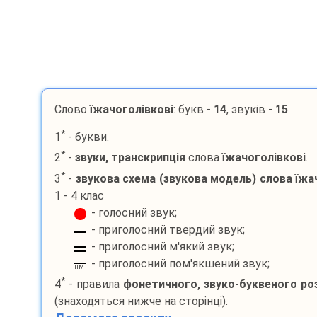
Слово
їжачоголівкові
: букв -
14
, звуків -
15
*
1
- букви.
*
2
-
звуки, транскрипція
слова
їжачоголівкові
.
*
3
-
звукова схема (звукова модель) слова
їжа
1 - 4 клас
- голосний звук;
- приголосний твердий звук;
- приголосний м'який звук;
- приголосний пом'якшений звук;
пм
*
4
- правила
фонетичного, звуко-буквеного ро
(знаходяться нижче на сторінці).