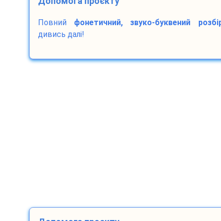
Допомога проєкту
Повний
фонетичний, звуко-буквений розбі
дивись далі!