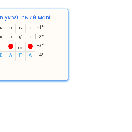
в українській мові:
-1*
к
о
в
і
’
к
о
і
]
-2*
в
-3*
пм
-4*
E
A
F
A