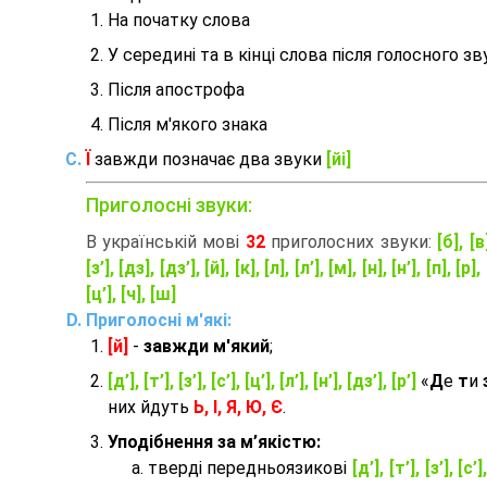
На початку слова
У середині та в кінці слова після голосного зв
Після апострофа
Після м'якого знака
Ї
завжди позначає два звуки
[йі]
Приголосні звуки:
В українській мові
32
приголосних звуки:
[б], [в
[з’], [дз], [дз’], [й], [к], [л], [л’], [м], [н], [н’], [п], [р], 
[ц’], [ч], [ш]
Приголосні м'які:
[й]
-
завжди м'який
;
[д’], [т’], [з’], [с’], [ц’], [л’], [н’], [дз’], [р’]
«
Д
е
т
и
них йдуть
Ь, І, Я, Ю, Є
.
Уподібнення за м’якістю:
тверді передньоязикові
[д’], [т’], [з’], [с’]