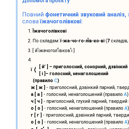
Допомога проєкту
Повний
фонетичний звуковий аналіз, 
слова
їжачоголівкові
:
1.
Їжачоголівкові
2. По складам:
ї-
жа-
чо-
го-
лі
в-
ко-
ві
(
7
складів;
’
’
’
3. [ й
іжачогол
і
вков
і ]
4.
[ й’ ] – приголосний, сонорний, дзвінкий
⟨
ї
[ і ]– голосний, ненаголошений
(правило
С
)
ж [ ж ]
- приголосний, дзвінкий парний, тве
а [ а ]
- голосний, ненаголошений (правило
A
)
ч [ ч ]
- приголосний, глухий парний, твердий
о [ о ]
- голосний, ненаголошений (правило
A
)
г [ г ]
- приголосний, дзвінкий парний, тверд
о [ о ]
- голосний, ненаголошений (правило
A
)