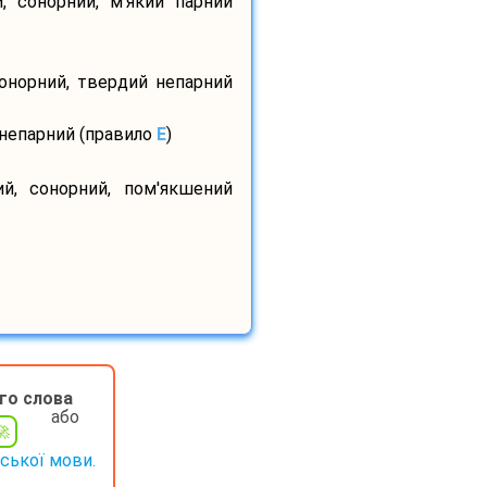
, сонорний, м'який парний
сонорний, твердий непарний
 непарний (правило
E
)
ий, сонорний, пом'якшений
го слова
або
нської мови.