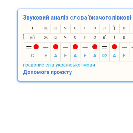
Звуковий аналіз
слова
їжачоголівкові
ї
ж
а
ч
о
г
о
л
в
і
’
’
[
ж
а
ч
о
г
о
і
в
й
і
л
С
E
A
E
A
E
A
D2
A
E
правопис слів української мови
Допомога проєкту