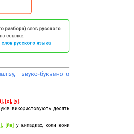
го разбора)
слов
русского
 по ссылке:
слов русского языка
лізу, звуко-буквеного
і], [о], [у]
.
вуків використовують десять
], [йа]
у випадках, коли вони