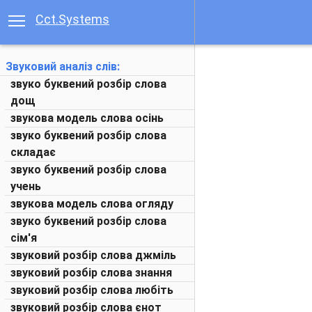
Cct.Systems
Звуковий аналіз слів:
звуко буквений розбір слова
дощ
звукова модель слова осінь
звуко буквений розбір слова
складає
звуко буквений розбір слова
учень
звукова модель слова огляду
звуко буквений розбір слова
сім'я
звуковий розбір слова джміль
звуковий розбір слова знання
звуковий розбір слова любіть
звуковий розбір слова єнот