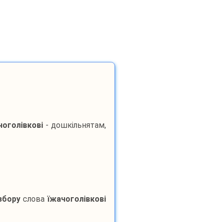
чоголівкові
- дошкільнятам,
збору
слова
їжачоголівкові