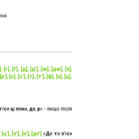
ука
], [г], [ґ], [д], [д’], [ж], [дж], [з],
[р’], [с], [с’], [т], [т’], [ф], [х], [ц],
з
'ї
с
и
ц
і
л
и
н
и,
дз
,
р
» - якщо після
, [ц’], [л’], [н’], [дз’]
«
Д
е
т
и
з
'ї
с
и