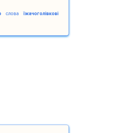
р
слова
їжачоголівкові