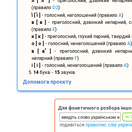
’
л [ л
]
- приголосний, дзвінкий непарний
(правило
D2
)
і
[ і
]
- голосний, наголошений (правило
A
)
в [ в ]
- приголосний, дзвінкий непарний, 
(правило
E
)
к [ к ]
- приголосний, глухий парний, твердий
о [ о ]
- голосний, ненаголошений (правило
A
)
’
в [ в
]
- приголосний, дзвінкий непарн
непарний (правило
F
)
і [ і ]
- голосний, ненаголошений (правило
A
)
5.
14
букв -
15
звуків
Допомога проєкту
Для фонетичного розбора іншо
подивіться
правопис слів украї