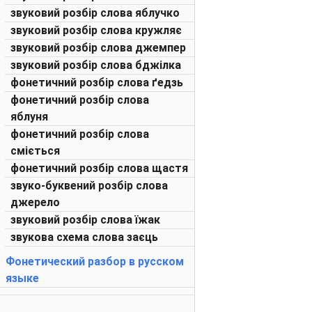
звуковий розбір слова яблучко
звуковий розбір слова кружляє
звуковий розбір слова джемпер
звуковий розбір слова бджілка
фонетичний розбір слова ґедзь
фонетичний розбір слова
яблуня
фонетичний розбір слова
сміється
фонетичний розбір слова щастя
звуко-буквений розбір слова
джерело
звуковий розбір слова їжак
звукова схема слова заєць
Фонетический разбор в русском
языке