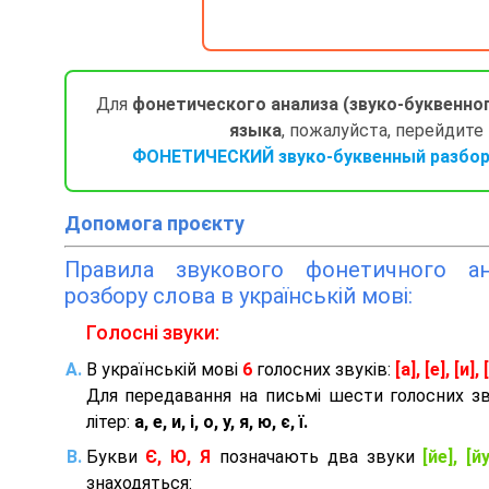
Для
фонетического анализа (звуко-буквенно
языка
, пожалуйста, перейдите
ФОНЕТИЧЕСКИЙ звуко-буквенный разбор 
Допомога проєкту
Правила звукового фонетичного ана
розбору слова в українській мові:
Голосні звуки:
В українській мові
6
голосних звуків:
[а], [е], [и], [
Для передавання на письмі шести голосних з
літер:
а, е, и, і, о, у, я, ю, є, ї.
Букви
Є, Ю, Я
позначають два звуки
[йе], [йу
знаходяться: